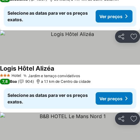
Selecione as datas para ver os preços
Ver preços
exatos.
Partilhar
Ad
Logis Hôtel Alizéa
Ver preços
Hotel
Jardim e terraço convidativos
Ver preços
3 Estrelas
7,8
Boa
904
a 1.1 km de Centro da cidade
Selecione as datas para ver os preços
Ver preços
exatos.
Partilhar
Ad