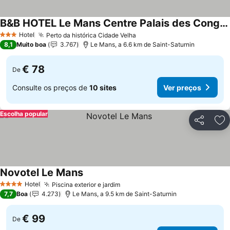
B&B HOTEL Le Mans Centre Palais des Congrès
Ver preços
Hotel
Perto da histórica Cidade Velha
Ver preços
3 Estrelas
8,1
Muito boa
3.767
Le Mans, a 6.6 km de Saint-Saturnin
€ 78
De
Consulte os preços de
10 sites
Ver preços
Escolha popular
Partilhar
Ad
Novotel Le Mans
Ver preços
Hotel
Piscina exterior e jardim
Ver preços
4 Estrelas
7,7
Boa
4.273
Le Mans, a 9.5 km de Saint-Saturnin
€ 99
De