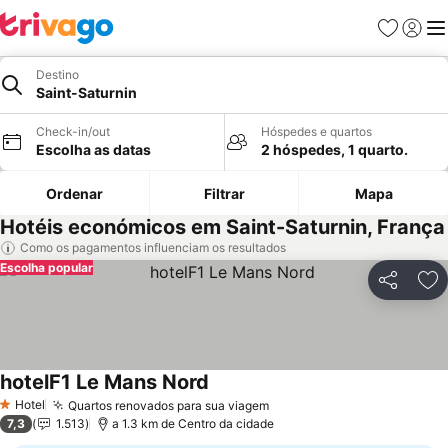
Favoritos
Iniciar
Me
Destino
Saint-Saturnin
Check-in/out
Hóspedes e quartos
Escolha as datas
2 hóspedes, 1 quarto.
Ordenar
Filtrar
Mapa
Hotéis económicos em Saint-Saturnin, França
Como os pagamentos influenciam os resultados
Escolha popular
Partilhar
Ad
hotelF1 Le Mans Nord
Ver preços
Hotel
Quartos renovados para sua viagem
Ver preços
1 Estrelas
7,3
1.513
a 1.3 km de Centro da cidade