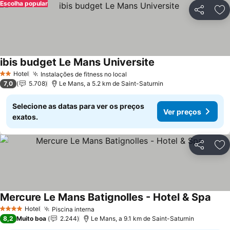
Escolha popular
Partilhar
Ad
ibis budget Le Mans Universite
Ver preços
Hotel
Instalações de fitness no local
Ver preços
2 Estrelas
7,0
5.708
Le Mans, a 5.2 km de Saint-Saturnin
Selecione as datas para ver os preços
Ver preços
exatos.
Partilhar
Ad
Mercure Le Mans Batignolles - Hotel & Spa
Ver 
Hotel
Piscina interna
Ver preços
4 Estrelas
8,2
Muito boa
2.244
Le Mans, a 9.1 km de Saint-Saturnin