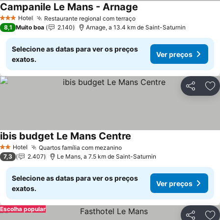
Campanile Le Mans - Arnage
Ver preços
Hotel
Restaurante regional com terraço
Ver preços
3 Estrelas
8,1
Muito boa
2.140
Arnage, a 13.4 km de Saint-Saturnin
Selecione as datas para ver os preços
Ver preços
exatos.
Partilhar
Ad
ibis budget Le Mans Centre
Ver preços
Hotel
Quartos família com mezanino
Ver preços
2 Estrelas
7,3
2.407
Le Mans, a 7.5 km de Saint-Saturnin
Selecione as datas para ver os preços
Ver preços
exatos.
Escolha popular
Partilhar