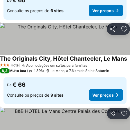
€ 66
De
Consulte os preços de
6 sites
Ver preços
Partilhar
Ad
The Originals City, Hôtel Chantecler, Le Mans
V
Hotel
Acomodações em suítes para famílias
Ver preços
3 Estrelas
8,3
Muito boa
1.396
Le Mans, a 7.6 km de Saint-Saturnin
€ 66
De
Consulte os preços de
9 sites
Ver preços
Partilhar
Ad