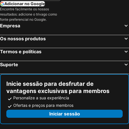
ibis Styles Le Mans Centre Gare
Campanile NATURE - Le Mans Est
Adicionar no Google
Encontre facilmente os nossos
Kyriad Le Mans Est
Chateau De Vaux
resultados: adicione o trivago como
Hôtel Le Circuit Le Mans
H24 HOTEL
fonte preferencial no Google.
Empresa
B&B HOTEL Le Mans Sud
Brit Hotel Le Cottage
Hôtel Déco'lia-Soirée étape
Os nossos produtos
Termos e políticas
Suporte
Inicie sessão para desfrutar de
vantagens exclusivas para membros
Personalize a sua experiência
Ofertas e preços para membros
Iniciar sessão