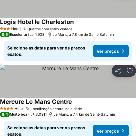
Logis Hotel le Charleston
Ver preços
Hotel
Quartos com estilo vintage
Ver preços
3 Estrelas
8,5
Excelente
1.908
Le Mans, a 7.8 km de Saint-Saturnin
Selecione as datas para ver os preços
Ver preços
exatos.
Partilhar
Ad
Mercure Le Mans Centre
Ver preços
Hotel
Localização central na cidade
Ver preços
4 Estrelas
8,4
Muito boa
3.091
Le Mans, a 7.4 km de Saint-Saturnin
Selecione as datas para ver os preços
Ver preços
exatos.