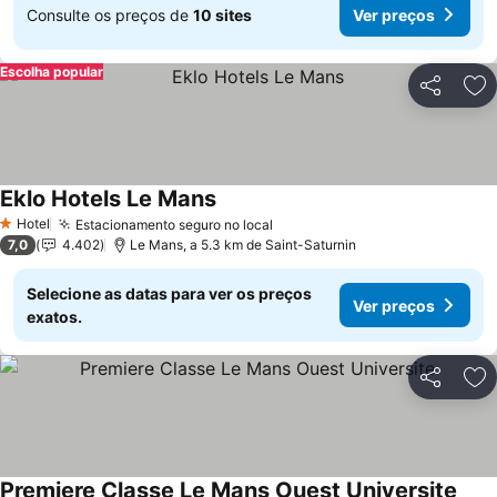
Consulte os preços de
10 sites
Ver preços
Escolha popular
Partilhar
Ad
Eklo Hotels Le Mans
Ver preços
Hotel
Estacionamento seguro no local
Ver preços
1 Estrelas
7,0
4.402
Le Mans, a 5.3 km de Saint-Saturnin
Selecione as datas para ver os preços
Ver preços
exatos.
Partilhar
Ad
Premiere Classe Le Mans Ouest Universite