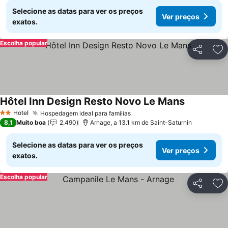
Selecione as datas para ver os preços
Ver preços
exatos.
Escolha popular
Partilhar
Ad
Hôtel Inn Design Resto Novo Le Mans
Ver preços
Hotel
Hospedagem ideal para famílias
Ver preços
2 Estrelas
8,1
Muito boa
2.490
Arnage, a 13.1 km de Saint-Saturnin
Selecione as datas para ver os preços
Ver preços
exatos.
Escolha popular
Partilhar
Ad