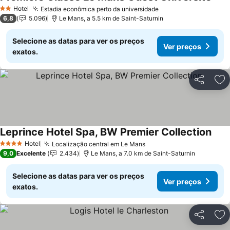
Ver 
Hotel
Estadia econômica perto da universidade
Ver preços
2 Estrelas
6,8
5.096
Le Mans, a 5.5 km de Saint-Saturnin
Selecione as datas para ver os preços
Ver preços
exatos.
Partilhar
Ad
Leprince Hotel Spa, BW Premier Collection
Ver 
Hotel
Localização central em Le Mans
Ver preços
4 Estrelas
9,0
Excelente
2.434
Le Mans, a 7.0 km de Saint-Saturnin
Selecione as datas para ver os preços
Ver preços
exatos.
Partilhar
Ad