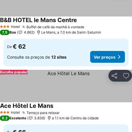
B&B HOTEL le Mans Centre
Ver preços
Hotel
Buffet de café da manhã à vontade
Ver preços
3 Estrelas
7,5
Boa
4.862
Le Mans, a 7.0 km de Saint-Saturnin
€ 62
De
Consulte os preços de
12 sites
Ver preços
Escolha popular
Partilhar
Ad
Ace Hôtel Le Mans
Ver preços
Hotel
Terraço para relaxar
Ver preços
3 Estrelas
9,2
Excelente
3.836
a 1.1 km de Centro da cidade