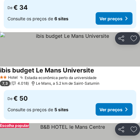
€ 34
De
Consulte os preços de
6 sites
Ver preços
Partilhar
Ad
ibis budget Le Mans Universite
Ver preços
Hotel
Estadia econômica perto da universidade
Ver preços
2 Estrelas
7,3
4.018
Le Mans, a 5.2 km de Saint-Saturnin
€ 50
De
Consulte os preços de
5 sites
Ver preços
Escolha popular
Partilhar
Ad