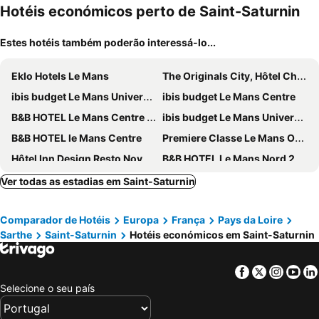
mento
Hotéis económicos perto de Saint-Saturnin
Estes hotéis também poderão interessá-lo...
Eklo Hotels Le Mans
The Originals City, Hôtel Chantecler, Le Mans
ibis budget Le Mans Universite
ibis budget Le Mans Centre
B&B HOTEL Le Mans Centre Palais des Congrès
ibis budget Le Mans Universite
B&B HOTEL le Mans Centre
Premiere Classe Le Mans Ouest Universite
Hôtel Inn Design Resto Novo Le Mans
B&B HOTEL Le Mans Nord 2
La Demeure de Laclais
Concordia
Ver todas as estadias em Saint-Saturnin
Logis Hotel le Charleston
ibis Le Mans Centre Gare Nord
Comparador de Hotéis
Europa
França
Pays da Loire
Le Chene
Novotel Le Mans
Sarthe
Saint-Saturnin
Hotéis económicos em Saint-Saturnin
ibis Styles Le Mans Sud Mulsanne
Ace Hôtel Le Mans
hotelF1 Le Mans Nord
Brit Hotel Les Evens
Facebook
Twitter
Insta
Yo
Leprince Hotel Spa, BW Premier Collection
The Originals City, Hôtel Artyster, Le Mans Centre
Selecione o seu país
Hôtel Concordia Le Mans Centre Gare
Campanile Le Mans Centre - Gare