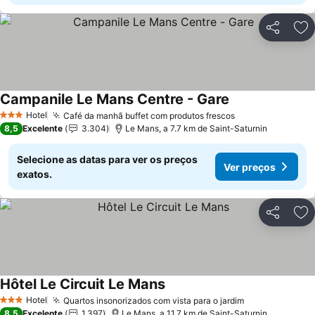
Partilhar
Ad
Campanile Le Mans Centre - Gare
Ver preços
Hotel
Café da manhã buffet com produtos frescos
Ver preços
3 Estrelas
8,5
Excelente
3.304
Le Mans, a 7.7 km de Saint-Saturnin
Selecione as datas para ver os preços
Ver preços
exatos.
Partilhar
Ad
Hôtel Le Circuit Le Mans
Ver preços
Hotel
Quartos insonorizados com vista para o jardim
Ver preços
3 Estrelas
8,5
Excelente
1.397
Le Mans, a 11.7 km de Saint-Saturnin