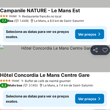
Campanile NATURE - Le Mans Est
Ver preços
Hotel
Restaurante francês no local
Ver preços
3 Estrelas
7,7
Boa
1.449
Le Mans, a 8.5 km de Saint-Saturnin
Selecione as datas para ver os preços
Ver preços
exatos.
Partilhar
Ad
Hôtel Concordia Le Mans Centre Gare
Ver preços
Hotel
Buffet de café da manhã gourmet
Ver preços
4 Estrelas
8,2
Muito boa
3.140
Le Mans, a 7.4 km de Saint-Saturnin
Selecione as datas para ver os preços
Ver preços
exatos.