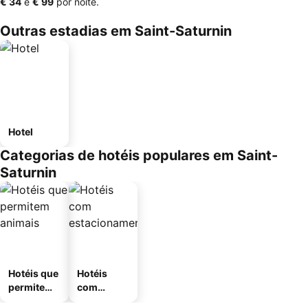
‎€ 34
e
‎€ 99
por noite.
Outras estadias em Saint-Saturnin
Hotel
Categorias de hotéis populares em Saint-
Saturnin
Hotéis que
Hotéis
permitem
com
animais
estaciona