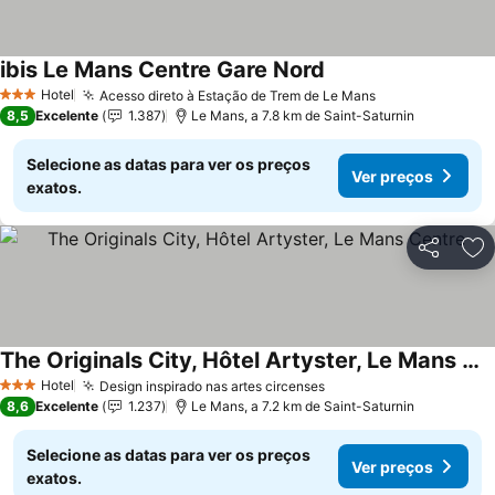
ibis Le Mans Centre Gare Nord
Ver preços
Hotel
Acesso direto à Estação de Trem de Le Mans
Ver preços
3 Estrelas
8,5
Excelente
1.387
Le Mans, a 7.8 km de Saint-Saturnin
Selecione as datas para ver os preços
Ver preços
exatos.
Partilhar
Ad
The Originals City, Hôtel Artyster, Le Mans Centre
Ver preços
Hotel
Design inspirado nas artes circenses
Ver preços
3 Estrelas
8,6
Excelente
1.237
Le Mans, a 7.2 km de Saint-Saturnin
Selecione as datas para ver os preços
Ver preços
exatos.