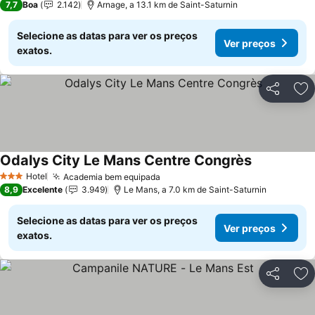
7,7
Boa
2.142
Arnage, a 13.1 km de Saint-Saturnin
Selecione as datas para ver os preços
Ver preços
exatos.
Partilhar
Ad
Odalys City Le Mans Centre Congrès
Ver preços
Hotel
Academia bem equipada
Ver preços
3 Estrelas
8,9
Excelente
3.949
Le Mans, a 7.0 km de Saint-Saturnin
Selecione as datas para ver os preços
Ver preços
exatos.
Partilhar
Ad