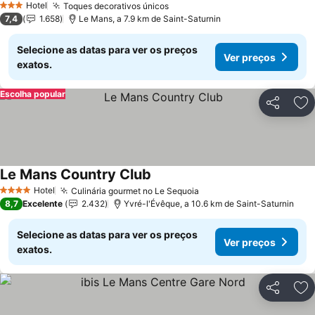
Hotel
Toques decorativos únicos
Ver preços
3 Estrelas
7,4
1.658
Le Mans, a 7.9 km de Saint-Saturnin
Selecione as datas para ver os preços
Ver preços
exatos.
Escolha popular
Partilhar
Ad
Le Mans Country Club
Ver preços
Hotel
Culinária gourmet no Le Sequoia
Ver preços
4 Estrelas
8,7
Excelente
2.432
Yvré-l'Évêque, a 10.6 km de Saint-Saturnin
Selecione as datas para ver os preços
Ver preços
exatos.
Partilhar
Ad