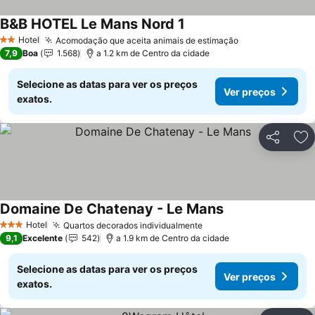
B&B HOTEL Le Mans Nord 1
Ver preços
Hotel
Acomodação que aceita animais de estimação
Ver preços
2 Estrelas
7,9
Boa
1.568
a 1.2 km de Centro da cidade
Selecione as datas para ver os preços
Ver preços
exatos.
Partilhar
Ad
Domaine De Chatenay - Le Mans
Ver preços
Hotel
Quartos decorados individualmente
Ver preços
3 Estrelas
9,1
Excelente
542
a 1.9 km de Centro da cidade
Selecione as datas para ver os preços
Ver preços
exatos.