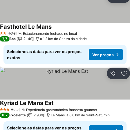
Ad
Fasthotel Le Mans
Ver preços
Hotel
Estacionamento fechado no local
Ver preços
2 Estrelas
7,7
Boa
2.149
a 1.2 km de Centro da cidade
Selecione as datas para ver os preços
Ver preços
exatos.
Partilhar
Ad
Kyriad Le Mans Est
Ver preços
Hotel
Experiência gastronômica francesa gourmet
Ver preços
3 Estrelas
8,7
Excelente
2.909
Le Mans, a 8.6 km de Saint-Saturnin
Selecione as datas para ver os preços