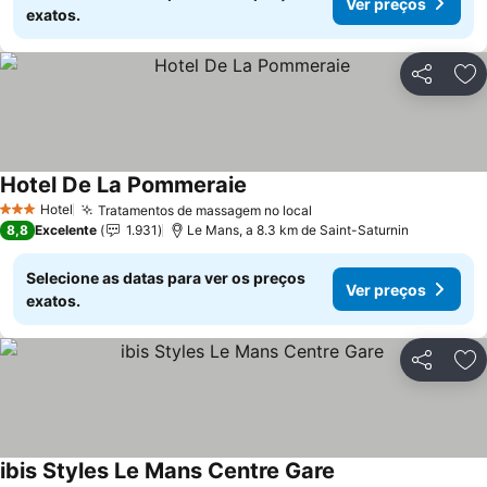
Ver preços
exatos.
Partilhar
Ad
Hotel De La Pommeraie
Ver preços
Hotel
Tratamentos de massagem no local
Ver preços
3 Estrelas
8,8
Excelente
1.931
Le Mans, a 8.3 km de Saint-Saturnin
Selecione as datas para ver os preços
Ver preços
exatos.
Partilhar
Ad
ibis Styles Le Mans Centre Gare
Ver preços