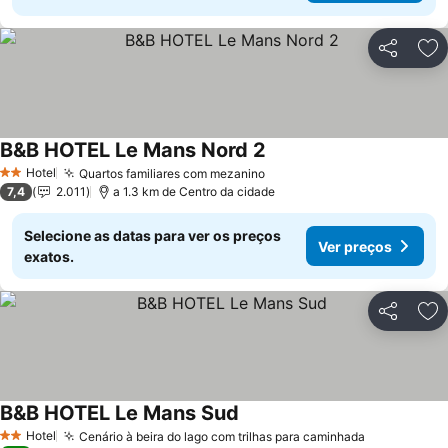
Partilhar
Ad
B&B HOTEL Le Mans Nord 2
Ver preços
Hotel
Quartos familiares com mezanino
Ver preços
2 Estrelas
7,4
2.011
a 1.3 km de Centro da cidade
Selecione as datas para ver os preços
Ver preços
exatos.
Partilhar
Ad
B&B HOTEL Le Mans Sud
Ver preços
Hotel
Cenário à beira do lago com trilhas para caminhada
Ver preços
2 Estrelas