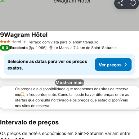
Partilhar
Ad
9Wagram Hôtel
Ver preços
Hotel
Terraço com vista para o jardim tranquilo
Ver preços
3 Estrelas
9,0
Excelente
1.096
Le Mans, a 7.4 km de Saint-Saturnin
Selecione as datas para ver os preços
Ver preços
exatos.
Mostrar mais
Os preços e a disponibilidade que recebemos dos sites de reserva
mudam frequentemente. Como tal, pode haver diferenças entre as
ofertas que consulta no trivago e os preços que estão disponíveis
nos sites de reserva.
Intervalo de preços
Os preços de hotéis económicos em Saint-Saturnin variam entre