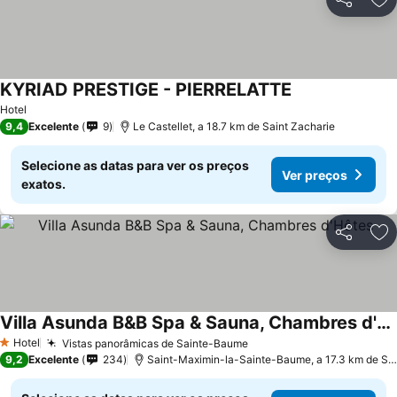
Partilhar
Ad
KYRIAD PRESTIGE - PIERRELATTE
Ver preços
Hotel
9,4
Excelente
9
Le Castellet, a 18.7 km de Saint Zacharie
Selecione as datas para ver os preços
Ver preços
exatos.
Partilhar
Ad
Villa Asunda B&B Spa & Sauna, Chambres d'Hôtes
Ver preços
Hotel
Vistas panorâmicas de Sainte-Baume
Ver preços
1 Estrelas
9,2
Excelente
234
Saint-Maximin-la-Sainte-Baume, a 17.3 km de Sai