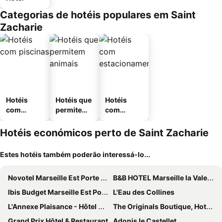
Categorias de hotéis populares em Saint
Zacharie
Hotéis
Hotéis que
Hotéis
com
permitem
com
piscinas
animais
estaciona
mento
Hotéis económicos perto de Saint Zacharie
Estes hotéis também poderão interessá-lo...
Novotel Marseille Est Porte d'Aubagne
B&B HOTEL Marseille la Valentine Saint-Menet
Ibis Budget Marseille Est Porte d'Aubagne
L'Eau des Collines
L'Annexe Plaisance - Hôtel Non Climatisé
The Originals Boutique, Hotel l'Occitan, Aubagne
Grand Prix Hôtel & Restaurant
Adonis le Castellet