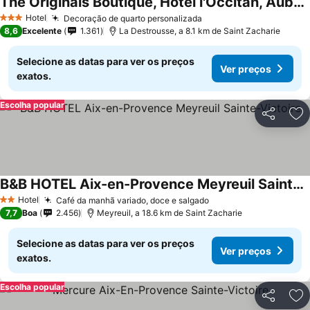
The Originals Boutique, Hotel l'Occitan, Aubagne
Ver preços
Hotel
Decoração de quarto personalizada
Ver preços
3 Estrelas
8,6
Excelente
1.361
La Destrousse, a 8.1 km de Saint Zacharie
Selecione as datas para ver os preços
Ver preços
exatos.
Escolha popular
Partilhar
Ad
B&B HOTEL Aix-en-Provence Meyreuil Sainte-Victoire
Ver preços
Hotel
Café da manhã variado, doce e salgado
Ver preços
2 Estrelas
7,7
Boa
2.456
Meyreuil, a 18.6 km de Saint Zacharie
Selecione as datas para ver os preços
Ver preços
exatos.
Escolha popular
Partilhar
Ad