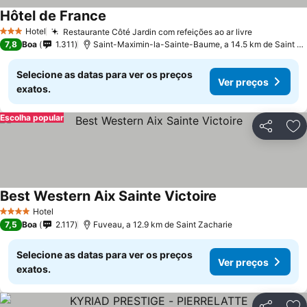
Hôtel de France
Ver preços
Hotel
Restaurante Côté Jardin com refeições ao ar livre
Ver preço
3 Estrelas
7,8
Boa
1.311
Saint-Maximin-la-Sainte-Baume, a 14.5 km de Saint Za
Selecione as datas para ver os preços
Ver preços
exatos.
Escolha popular
Partilhar
Ad
Best Western Aix Sainte Victoire
Ver preços
Hotel
4 Estrelas
7,5
Boa
2.117
Fuveau, a 12.9 km de Saint Zacharie
Selecione as datas para ver os preços
Ver preços
exatos.