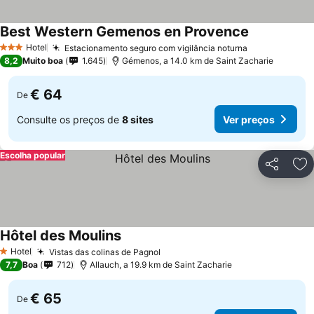
Best Western Gemenos en Provence
Ver preços
Hotel
Estacionamento seguro com vigilância noturna
Ver preços
3 Estrelas
8,2
Muito boa
1.645
Gémenos, a 14.0 km de Saint Zacharie
€ 64
De
Consulte os preços de
8 sites
Ver preços
Escolha popular
Partilhar
Ad
Hôtel des Moulins
Ver preços
Hotel
Vistas das colinas de Pagnol
Ver preços
1 Estrelas
7,7
Boa
712
Allauch, a 19.9 km de Saint Zacharie
€ 65
De