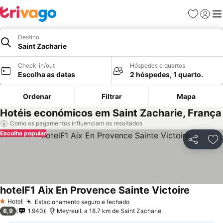
Favoritos
Iniciar
Me
Destino
Saint Zacharie
Check-in/out
Hóspedes e quartos
Escolha as datas
2 hóspedes, 1 quarto.
Ordenar
Filtrar
Mapa
Hotéis económicos em Saint Zacharie, França
Como os pagamentos influenciam os resultados
Escolha popular
Partilhar
Ad
hotelF1 Aix En Provence Sainte Victoire
Ver preç
Hotel
Estacionamento seguro e fechado
Ver preços
1 Estrelas
6,9
1.940
Meyreuil, a 18.7 km de Saint Zacharie