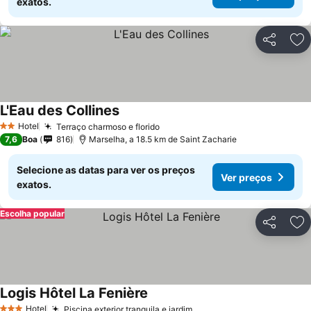
exatos.
Partilhar
Ad
L'Eau des Collines
Ver preços
Hotel
Terraço charmoso e florido
Ver preços
2 Estrelas
7,6
Boa
816
Marselha, a 18.5 km de Saint Zacharie
Selecione as datas para ver os preços
Ver preços
exatos.
Escolha popular
Partilhar
Ad
Logis Hôtel La Fenière
Ver preços
Hotel
Piscina exterior tranquila e jardim