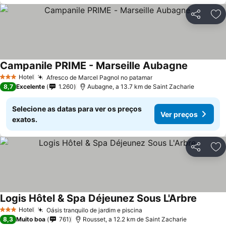
Partilhar
Ad
Campanile PRIME - Marseille Aubagne
Ver preço
Hotel
Afresco de Marcel Pagnol no patamar
Ver preços
3 Estrelas
8,7
Excelente
1.260
Aubagne, a 13.7 km de Saint Zacharie
Selecione as datas para ver os preços
Ver preços
exatos.
Partilhar
Ad
Logis Hôtel & Spa Déjeunez Sous L'Arbre
Ver pre
Hotel
Oásis tranquilo de jardim e piscina
Ver preços
3 Estrelas
8,3
Muito boa
761
Rousset, a 12.2 km de Saint Zacharie