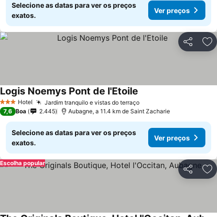
Selecione as datas para ver os preços
Ver preços
exatos.
Partilhar
Ad
Logis Noemys Pont de l'Etoile
Ver preços
Hotel
Jardim tranquilo e vistas do terraço
Ver preços
3 Estrelas
7,6
Boa
2.445
Aubagne, a 11.4 km de Saint Zacharie
Selecione as datas para ver os preços
Ver preços
exatos.
Escolha popular
Partilhar
Ad