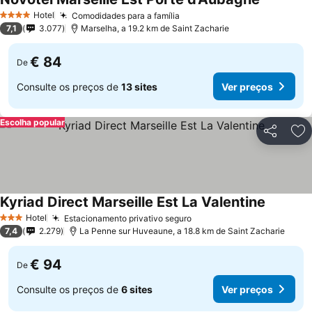
Ver preço
Hotel
Comodidades para a família
Ver preços
4 Estrelas
7,1
3.077
Marselha, a 19.2 km de Saint Zacharie
€ 84
De
Consulte os preços de
13 sites
Ver preços
Escolha popular
Partilhar
Ad
Kyriad Direct Marseille Est La Valentine
Ver preç
Hotel
Estacionamento privativo seguro
Ver preços
3 Estrelas
7,4
2.279
La Penne sur Huveaune, a 18.8 km de Saint Zacharie
€ 94
De
Consulte os preços de
6 sites
Ver preços