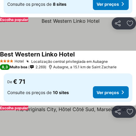
Consulte os preços de
8 sites
Ver preços
Escolha popular
Partilhar
Ad
Best Western Linko Hotel
Ver preços
Hotel
Localização central privilegiada em Aubagne
Ver preços
4 Estrelas
8,3
Muito boa
2.269
Aubagne, a 15.1 km de Saint Zacharie
€ 71
De
Consulte os preços de
10 sites
Ver preços
Escolha popular
Partilhar
Ad