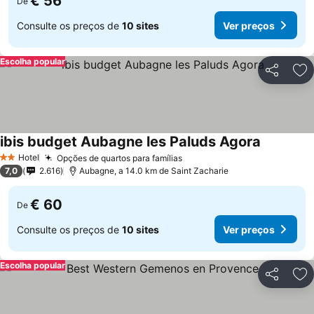
€ 56
De
Consulte os preços de
10 sites
Ver preços
Escolha popular
Partilhar
Ad
ibis budget Aubagne les Paluds Agora
Ver preço
Hotel
Opções de quartos para famílias
Ver preços
2 Estrelas
7,0
2.616
Aubagne, a 14.0 km de Saint Zacharie
€ 60
De
Consulte os preços de
10 sites
Ver preços
Escolha popular
Partilhar
Ad