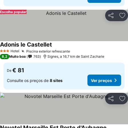
Escolha popular
Partilhar
Ad
Adonis le Castellet
Ver preços
Hotel
Piscina exterior refrescante
Ver preços
3 Estrelas
8,2
Muito boa
763
Signes, a 16.7 km de Saint Zacharie
€ 81
De
Consulte os preços de
8 sites
Ver preços
Partilhar
Ad
Novotel Marseille Est Porte d'Aubagne