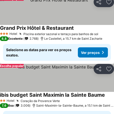
Partilhar
Ad
Grand Prix Hôtel & Restaurant
Ver preços
Hotel
Piscina exterior sazonal e terraço para banhos de sol
Ver pre
3 Estrelas
8,8
Excelente
2.768
Le Castellet, a 15.7 km de Saint Zacharie
Selecione as datas para ver os preços
Ver preços
exatos.
Escolha popular
Partilhar
Ad
ibis budget Saint Maximin la Sainte Baume
Ver 
Hotel
Coração da Provence Verte
Ver preços
2 Estrelas
7,6
Boa
3.006
Saint-Maximin-la-Sainte-Baume, a 15.1 km de Saint Z