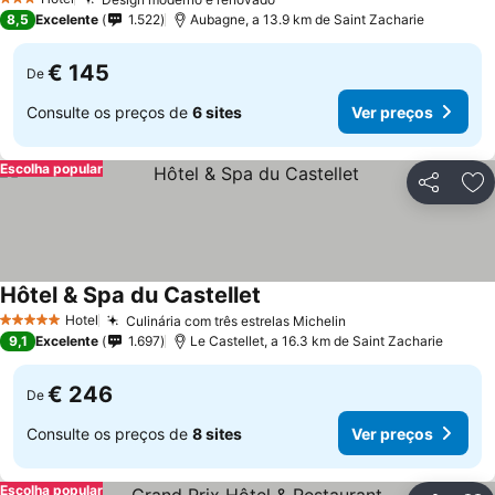
Ver preços
3 Estrelas
8,5
Excelente
1.522
Aubagne, a 13.9 km de Saint Zacharie
€ 145
De
Consulte os preços de
6 sites
Ver preços
Escolha popular
Partilhar
Ad
Hôtel & Spa du Castellet
Ver preços
Hotel
Culinária com três estrelas Michelin
Ver preços
5 Estrelas
9,1
Excelente
1.697
Le Castellet, a 16.3 km de Saint Zacharie
€ 246
De
Consulte os preços de
8 sites
Ver preços
Escolha popular