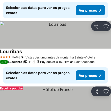
Selecione as datas para ver os preços
Ver preços
exatos.
Partilhar
Ad
Lou ribas
Ver preços
Hotel
Vistas deslumbrantes da montanha Sainte-Victoire
Ver pre
4 Estrelas
8,6
Excelente
119
Puyloubier, a 15.9 km de Saint Zacharie
Selecione as datas para ver os preços
Ver preços
exatos.
Escolha popular
Partilhar
Ad