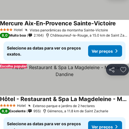
Mercure Aix-En-Provence Sainte-Victoire
Ver p
Hotel
Vistas panorâmicas da montanha Sainte-Victoire
Ver preço
4 Estrelas
8,0
Muito boa
2.164
Châteauneuf-le-Rouge, a 15.0 km de Saint Zach
Selecione as datas para ver os preços
Ver preços
exatos.
Escolha popular
Partilhar
Ad
Hôtel - Restaurant & Spa La Magdeleine - Mathias Dandine
Ver preços
Hotel
Extenso parque e jardins de 2 hectares
Ver preços
5 Estrelas
8,8
Excelente
955
Gémenos, a 11.8 km de Saint Zacharie
Selecione as datas para ver os preços
Ver preços