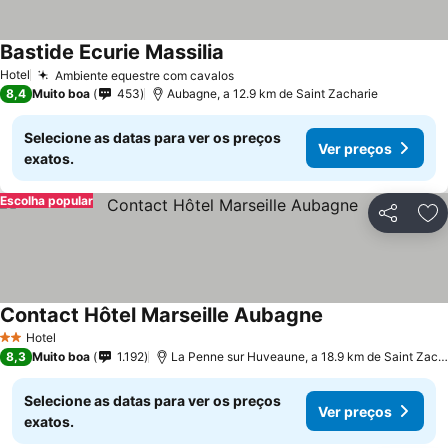
Bastide Ecurie Massilia
Ver preços
Hotel
Ambiente equestre com cavalos
Ver preços
8,4
Muito boa
453
Aubagne, a 12.9 km de Saint Zacharie
Selecione as datas para ver os preços
Ver preços
exatos.
Escolha popular
Partilhar
Ad
Contact Hôtel Marseille Aubagne
Ver preços
Hotel
2 Estrelas
8,3
Muito boa
1.192
La Penne sur Huveaune, a 18.9 km de Saint Zach
Selecione as datas para ver os preços
Ver preços
exatos.