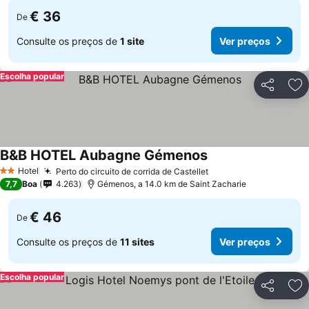
€ 36
De
Consulte os preços de
1 site
Ver preços
Escolha popular
Partilhar
Ad
B&B HOTEL Aubagne Gémenos
Ver preços
Hotel
Perto do circuito de corrida de Castellet
Ver preços
2 Estrelas
7,7
Boa
4.263
Gémenos, a 14.0 km de Saint Zacharie
€ 46
De
Consulte os preços de
11 sites
Ver preços
Escolha popular
Partilhar
Ad