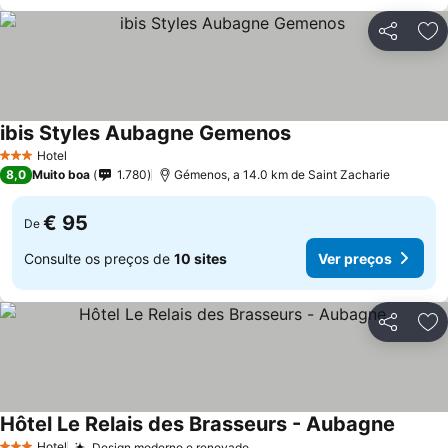
Partilhar
Ad
ibis Styles Aubagne Gemenos
Ver preços
Hotel
3 Estrelas
8,0
Muito boa
1.780
Gémenos, a 14.0 km de Saint Zacharie
€ 95
De
Consulte os preços de
10 sites
Ver preços
Partilhar
Ad
Hôtel Le Relais des Brasseurs - Aubagne
Ver pr
Hotel
Design moderno e renovado