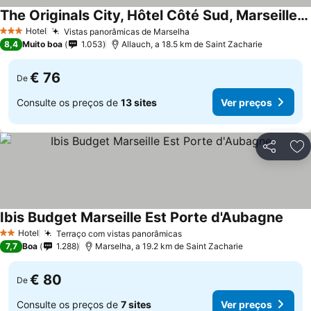
The Originals City, Hôtel Côté Sud, Marseille Est
Ver preços
Hotel
Vistas panorâmicas de Marselha
Ver preços
3 Estrelas
8,4
Muito boa
1.053
Allauch, a 18.5 km de Saint Zacharie
€ 76
De
Consulte os preços de
13 sites
Ver preços
Partilhar
Ad
Ibis Budget Marseille Est Porte d'Aubagne
Ver p
Hotel
Terraço com vistas panorâmicas
Ver preços
2 Estrelas
7,7
Boa
1.288
Marselha, a 19.2 km de Saint Zacharie
€ 80
De
Consulte os preços de
7 sites
Ver preços