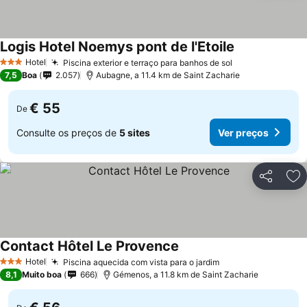
Logis Hotel Noemys pont de l'Etoile
Ver preços
Hotel
Piscina exterior e terraço para banhos de sol
Ver preços
3 Estrelas
7,5
Boa
2.057
Aubagne, a 11.4 km de Saint Zacharie
€ 55
De
Consulte os preços de
5 sites
Ver preços
Partilhar
Ad
Contact Hôtel Le Provence
Ver preços
Hotel
Piscina aquecida com vista para o jardim
Ver preços
3 Estrelas
8,1
Muito boa
666
Gémenos, a 11.8 km de Saint Zacharie