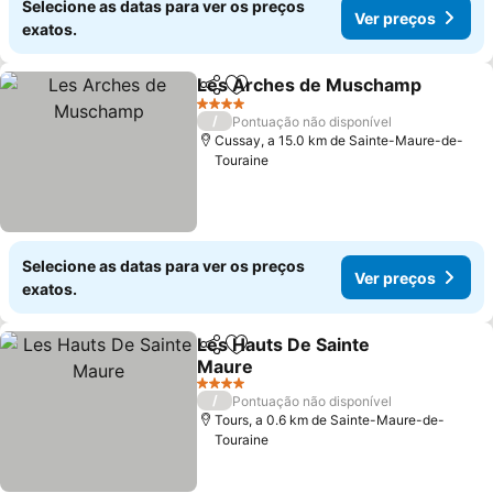
Selecione as datas para ver os preços
Ver preços
exatos.
Les Arches de Muschamp
Partilhar
Adicionar aos favoritos
4 Estrelas
/
Pontuação não disponível
Cussay, a 15.0 km de Sainte-Maure-de-
Touraine
Selecione as datas para ver os preços
Ver preços
exatos.
Les Hauts De Sainte
Partilhar
Adicionar aos favoritos
Maure
Ver preços
4 Estrelas
/
Pontuação não disponível
Tours, a 0.6 km de Sainte-Maure-de-
Touraine