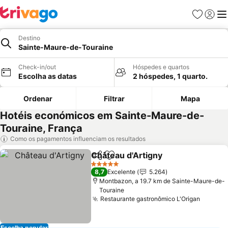
Favoritos
Iniciar
Me
Destino
Sainte-Maure-de-Touraine
Check-in/out
Hóspedes e quartos
Escolha as datas
2 hóspedes, 1 quarto.
Ordenar
Filtrar
Mapa
Hotéis económicos em Sainte-Maure-de-
Touraine, França
Como os pagamentos influenciam os resultados
Château d'Artigny
Partilhar
Adicionar aos favoritos
Ver preç
5 Estrelas
8,7
Excelente
5.264
Montbazon, a 19.7 km de Sainte-Maure-de-
Touraine
Restaurante gastronômico L'Origan
Ver pr
Escolha popular