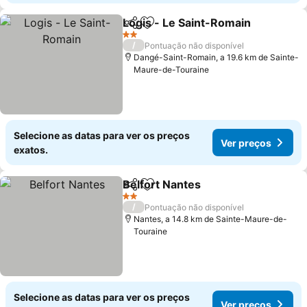
Logis - Le Saint-Romain
Partilhar
Adicionar aos favoritos
Ve
2 Estrelas
/
Pontuação não disponível
Dangé-Saint-Romain, a 19.6 km de Sainte-
Maure-de-Touraine
Selecione as datas para ver os preços
Ver preços
exatos.
Belfort Nantes
Partilhar
Adicionar aos favoritos
Ver preços
2 Estrelas
/
Pontuação não disponível
Nantes, a 14.8 km de Sainte-Maure-de-
Touraine
Selecione as datas para ver os preços
Ver preços