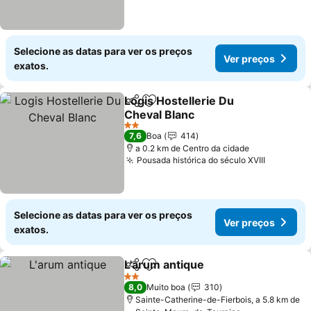
Selecione as datas para ver os preços
Ver preços
exatos.
Logis Hostellerie Du
Partilhar
Adicionar aos favoritos
Cheval Blanc
Ver preços
2 Estrelas
7,6
Boa
414
a 0.2 km de Centro da cidade
Pousada histórica do século XVIII
Ver preç
Selecione as datas para ver os preços
Ver preços
exatos.
L'arum antique
Partilhar
Adicionar aos favoritos
Ver preços
2 Estrelas
8,0
Muito boa
310
Sainte-Catherine-de-Fierbois, a 5.8 km de