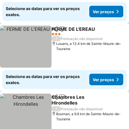
Selecione as datas para ver os preços
Ver preços
exatos.
FERME DE L'EREAU
Partilhar
Adicionar aos favoritos
Ver pr
3 Estrelas
/
Pontuação não disponível
Louans, a 13.4 km de Sainte-Maure-de-
Touraine
Selecione as datas para ver os preços
Ver preços
exatos.
Chambres Les
Partilhar
Adicionar aos favoritos
Hirondelles
Ver preços
/
Pontuação não disponível
Bournan, a 9.6 km de Sainte-Maure-de-
Touraine