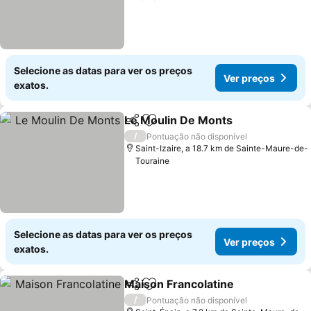
Selecione as datas para ver os preços
Ver preços
exatos.
Le Moulin De Monts
Partilhar
Adicionar aos favoritos
Ver pr
/
Pontuação não disponível
Saint-Izaire, a 18.7 km de Sainte-Maure-de-
Touraine
Selecione as datas para ver os preços
Ver preços
exatos.
Maison Francolatine
Partilhar
Adicionar aos favoritos
Ver p
/
Pontuação não disponível