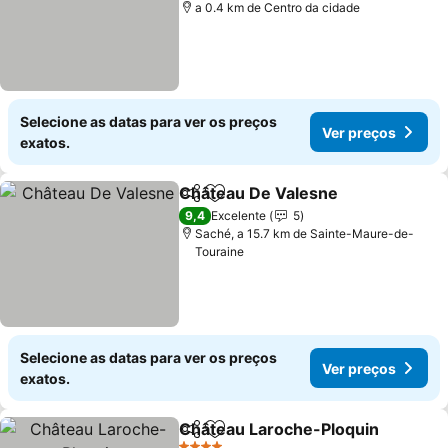
a 0.4 km de Centro da cidade
Selecione as datas para ver os preços
Ver preços
exatos.
Château De Valesne
Partilhar
Adicionar aos favoritos
Ver p
9,4
Excelente
5
Saché, a 15.7 km de Sainte-Maure-de-
Touraine
Selecione as datas para ver os preços
Ver preços
exatos.
Château Laroche-Ploquin
Partilhar
Adicionar aos favoritos