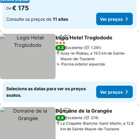
€ 175
De
Consulte os preços de
11 sites
Ver preços
Logis Hotel Troglododo
Partilhar
Adicionar aos favoritos
Ve
3 Estrelas
9,3
Excelente
1.391
Azay-le-Rideau, a 19.5 km de Sainte-
Maure-de-Touraine
Piscina exterior aquecida
Ver preços
Selecione as datas para ver os preços
Ver preços
exatos.
Domaine de la Grangée
Partilhar
Adicionar aos favoritos
Ve
8,9
Excelente
274
La Chapelle-Blanche-Saint-Martin, a 12.8
km de Sainte-Maure-de-Touraine