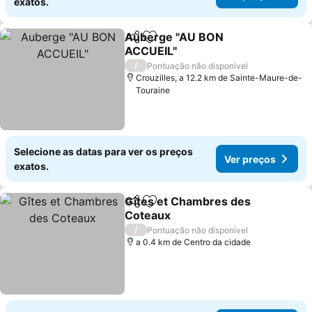
exatos.
Auberge "AU BON
Partilhar
Adicionar aos favoritos
ACCUEIL"
Ver preços
/
Pontuação não disponível
Crouzilles, a 12.2 km de Sainte-Maure-de-
Touraine
Selecione as datas para ver os preços
Ver preços
exatos.
Gîtes et Chambres des
Partilhar
Adicionar aos favoritos
Coteaux
Ver preços
/
Pontuação não disponível
a 0.4 km de Centro da cidade