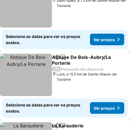
Saint-Épain, a 7.2 km de Sainte-Maure-de-
Touraine
Selecione as datas para ver os preços
Ver preços
exatos.
Abbaye De Bois-Aubry/La
Partilhar
Adicionar aos favoritos
Porterie
Ver preços
/
Pontuação não disponível
Luzé, a 15.0 km de Sainte-Maure-de-
Touraine
Selecione as datas para ver os preços
Ver preços
exatos.
La Barauderie
Partilhar
Adicionar aos favoritos
Ver preços