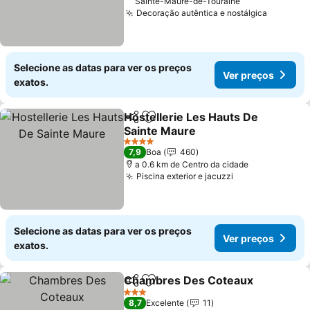
Sainte-Maure-de-Touraine
Decoração autêntica e nostálgica
Ver pre
Selecione as datas para ver os preços
Ver preços
exatos.
Hostellerie Les Hauts De
Partilhar
Adicionar aos favoritos
Sainte Maure
Ver preços
4 Estrelas
7,9
Boa
460
a 0.6 km de Centro da cidade
Piscina exterior e jacuzzi
Ver preços
Selecione as datas para ver os preços
Ver preços
exatos.
Chambres Des Coteaux
Partilhar
Adicionar aos favoritos
Ve
3 Estrelas
8,7
Excelente
11