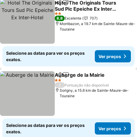
Hotel The Originals Tours
Partilhar
Adicionar aos favoritos
Sud Pic Epeiche Ex Inter-
Hotel
Ver preços
2 Estrelas
8,8
Excelente
707
Montbazon, a 19.7 km de Sainte-Maure-de-
Touraine
Selecione as datas para ver os preços
Ver preços
exatos.
Auberge de la Mairie
Partilhar
Adicionar aos favoritos
Ver p
2 Estrelas
/
Pontuação não disponível
Sorigny, a 15.6 km de Sainte-Maure-de-
Touraine
Selecione as datas para ver os preços
Ver preços
exatos.