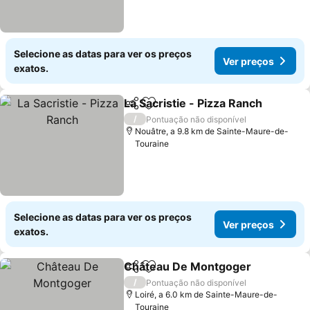
Selecione as datas para ver os preços
Ver preços
exatos.
La Sacristie - Pizza Ranch
Partilhar
Adicionar aos favoritos
/
Pontuação não disponível
Nouâtre, a 9.8 km de Sainte-Maure-de-
Touraine
Selecione as datas para ver os preços
Ver preços
exatos.
Château De Montgoger
Partilhar
Adicionar aos favoritos
Ve
/
Pontuação não disponível
Loiré, a 6.0 km de Sainte-Maure-de-
Touraine