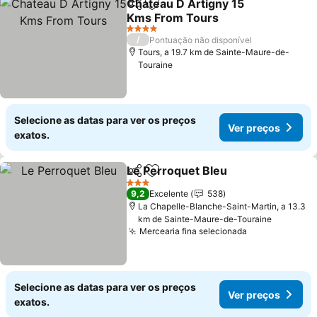
Chateau D Artigny 15
Partilhar
Adicionar aos favoritos
Kms From Tours
Ver preços
4 Estrelas
/
Pontuação não disponível
Tours, a 19.7 km de Sainte-Maure-de-
Touraine
Selecione as datas para ver os preços
Ver preços
exatos.
Le Perroquet Bleu
Partilhar
Adicionar aos favoritos
Ver pre
3 Estrelas
9,2
Excelente
538
La Chapelle-Blanche-Saint-Martin, a 13.3
km de Sainte-Maure-de-Touraine
Mercearia fina selecionada
Ver preços
Selecione as datas para ver os preços
Ver preços
exatos.