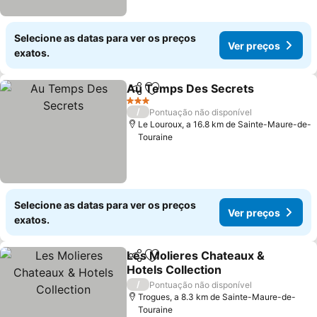
Selecione as datas para ver os preços
Ver preços
exatos.
Au Temps Des Secrets
Partilhar
Adicionar aos favoritos
Ver
3 Estrelas
/
Pontuação não disponível
Le Louroux, a 16.8 km de Sainte-Maure-de-
Touraine
Selecione as datas para ver os preços
Ver preços
exatos.
Les Molieres Chateaux &
Partilhar
Adicionar aos favoritos
Hotels Collection
Ver preços
/
Pontuação não disponível
Trogues, a 8.3 km de Sainte-Maure-de-
Touraine