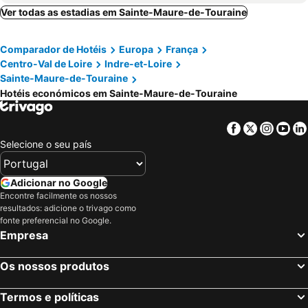
Ver todas as estadias em Sainte-Maure-de-Touraine
Comparador de Hotéis
Europa
França
Centro-Val de Loire
Indre-et-Loire
Sainte-Maure-de-Touraine
Hotéis económicos em Sainte-Maure-de-Touraine
Facebook
Twitter
Insta
Yo
Selecione o seu país
Adicionar no Google
Encontre facilmente os nossos
resultados: adicione o trivago como
fonte preferencial no Google.
Empresa
Os nossos produtos
Termos e políticas