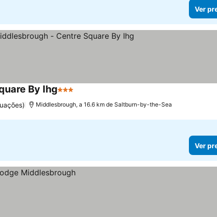
Ver pr
quare By Ihg
3 Estrelas
uações)
Middlesbrough, a 16.6 km de Saltburn-by-the-Sea
Ver pr