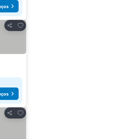
eços
Adicionar aos favoritos
Partilhar
eços
Adicionar aos favoritos
Partilhar