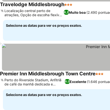
Travelodge Middlesbrough
3 Estrelas
Localização central perto de
Muito boa
(2.490 pontua
8,2
atrações, Opção de escolha flexível
de quarto
Selecione as datas para ver os preços exatos.
Premier Inn Middlesbrough Town Centre
3 Estrel
Perto do Riverside Stadium, Anfitriã
Excelente
(1.646 pontua
9,0
de café da manhã dedicada e
simpática
Selecione as datas para ver os preços exatos.