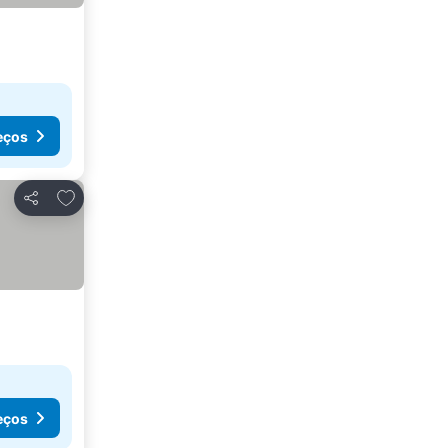
eços
Adicionar aos favoritos
Partilhar
eços