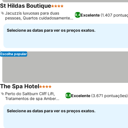
St Hildas Boutique
4 Estrelas
Jacuzzis luxuosas para duas
Excelente
(1.407 pontua
9,4
pessoas, Quartos cuidadosamente
equipados
Selecione as datas para ver os preços exatos.
Escolha popular
The Spa Hotel
4 Estrelas
Perto do Saltburn Cliff Lift,
Excelente
(3.671 pontuações)
8,6
Tratamentos de spa Amber
Rooms
Selecione as datas para ver os preços exatos.