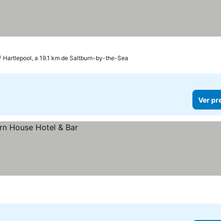
elas
Hartlepool, a 19.1 km de Saltburn-by-the-Sea
Ver pr