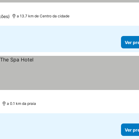
ções)
a 13.7 km de Centro da cidade
Ver pr
a 0.1 km da praia
Ver pr