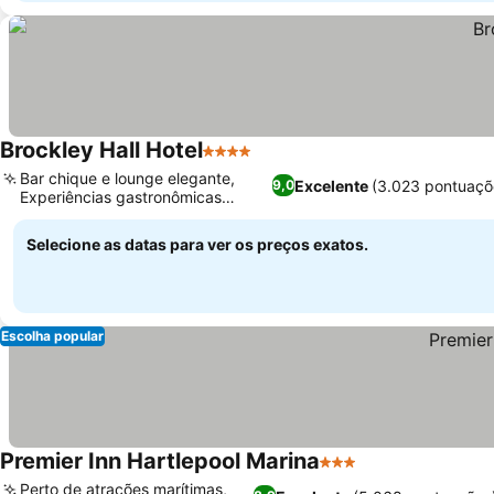
Brockley Hall Hotel
4 Estrelas
Bar chique e lounge elegante,
Excelente
(3.023 pontuaçõ
9,0
Experiências gastronômicas
premiadas
Selecione as datas para ver os preços exatos.
Escolha popular
Premier Inn Hartlepool Marina
3 Estrelas
Perto de atrações marítimas,