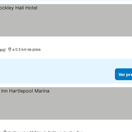
es)
a 0.5 km da praia
Ver pr