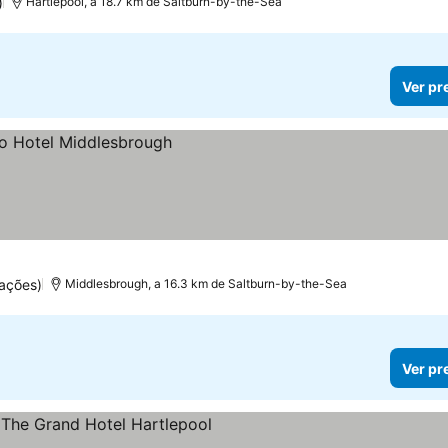
)
Hartlepool, a 18.7 km de Saltburn-by-the-Sea
Ver pr
ações)
Middlesbrough, a 16.3 km de Saltburn-by-the-Sea
Ver pr