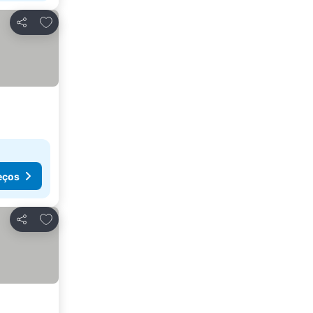
Adicionar aos favoritos
Partilhar
eços
Adicionar aos favoritos
Partilhar