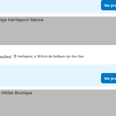
Ver pr
uações)
Hartlepool, a 18.8 km de Saltburn-by-the-Sea
Ver pr