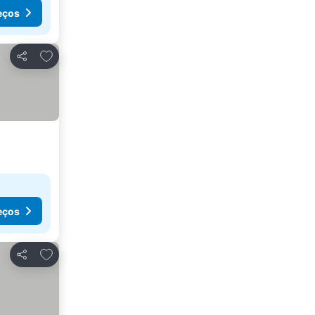
eços
Adicionar aos favoritos
Partilhar
eços
Adicionar aos favoritos
Partilhar