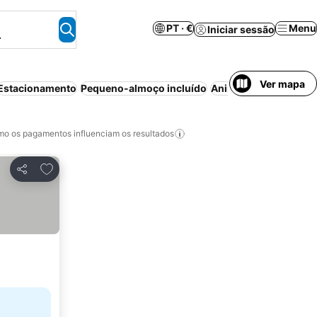
PT · €
Menu
Iniciar sessão
.
Ver mapa
Estacionamento
Pequeno-almoço incluído
Animais permitidos
B
o os pagamentos influenciam os resultados
Adicionar aos favoritos
Partilhar