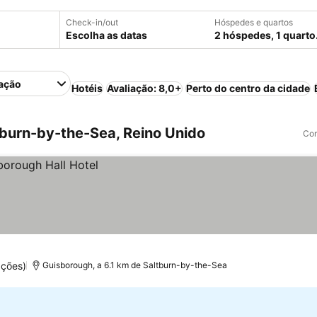
Check-in/out
Hóspedes e quartos
Escolha as datas
2 hóspedes, 1 quarto
ação
Hotéis
Avaliação: 8,0+
Perto do centro da cidade
burn-by-the-Sea, Reino Unido
Com
ações)
Guisborough, a 6.1 km de Saltburn-by-the-Sea