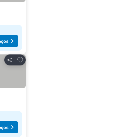
eços
Adicionar aos favoritos
Partilhar
eços