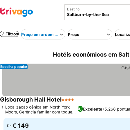
Destino
Filtros
Preço em ordem crescente
Preço
Localiz
Hotéis económicos em Salt
Escolha popular
Gisborough Hall Hotel
4 Estrelas
Localização cênica em North York
Excelente
(5.268 pontu
9,1
Moors, Gerência familiar com toque
pessoal
€ 149
De