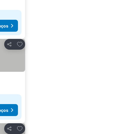
eços
Adicionar aos favoritos
Partilhar
eços
Adicionar aos favoritos
Partilhar