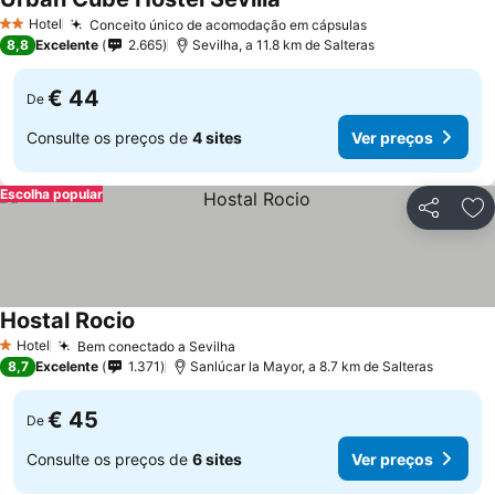
Ver preços
Hotel
Conceito único de acomodação em cápsulas
Ver preços
2 Estrelas
8,8
Excelente
2.665
Sevilha, a 11.8 km de Salteras
€ 44
De
Consulte os preços de
4 sites
Ver preços
Escolha popular
Partilhar
Ad
Hostal Rocio
Ver preços
Hotel
Bem conectado a Sevilha
Ver preços
1 Estrelas
8,7
Excelente
1.371
Sanlúcar la Mayor, a 8.7 km de Salteras
€ 45
De
Consulte os preços de
6 sites
Ver preços