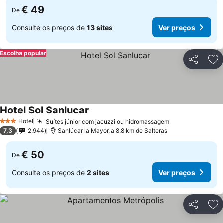
€ 49
De
Consulte os preços de
13 sites
Ver preços
Escolha popular
Partilhar
Ad
Hotel Sol Sanlucar
Ver preços
Hotel
Suítes júnior com jacuzzi ou hidromassagem
Ver preços
3 Estrelas
7,3
2.944
Sanlúcar la Mayor, a 8.8 km de Salteras
€ 50
De
Consulte os preços de
2 sites
Ver preços
Partilhar
Ad