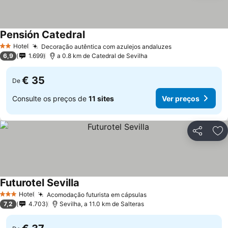
Pensión Catedral
Ver preços
Hotel
Decoração autêntica com azulejos andaluzes
Ver preços
2 Estrelas
6,9
1.699
a 0.8 km de Catedral de Sevilha
€ 35
De
Consulte os preços de
11 sites
Ver preços
Partilhar
Ad
Futurotel Sevilla
Ver preços
Hotel
Acomodação futurista em cápsulas
Ver preços
3 Estrelas
7,2
4.703
Sevilha, a 11.0 km de Salteras