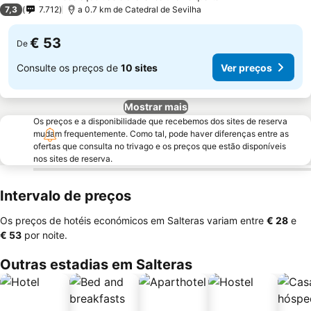
2 Estrelas
7,3
7.712
a 0.7 km de Catedral de Sevilha
€ 53
De
Consulte os preços de
10 sites
Ver preços
Mostrar mais
Os preços e a disponibilidade que recebemos dos sites de reserva
mudam frequentemente. Como tal, pode haver diferenças entre as
ofertas que consulta no trivago e os preços que estão disponíveis
nos sites de reserva.
Intervalo de preços
Os preços de hotéis económicos em Salteras variam entre
‎€ 28
e
‎€ 53
por noite.
Outras estadias em Salteras