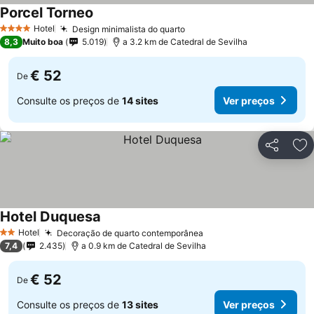
Porcel Torneo
Ver preços
Hotel
Design minimalista do quarto
Ver preços
4 Estrelas
8,3
Muito boa
5.019
a 3.2 km de Catedral de Sevilha
€ 52
De
Consulte os preços de
14 sites
Ver preços
Partilhar
Ad
Hotel Duquesa
Ver preços
Hotel
Decoração de quarto contemporânea
Ver preços
2 Estrelas
7,4
2.435
a 0.9 km de Catedral de Sevilha
€ 52
De
Consulte os preços de
13 sites
Ver preços