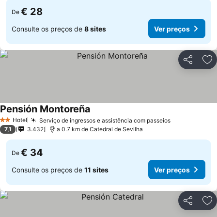
€ 28
De
Consulte os preços de
8 sites
Ver preços
Partilhar
Ad
Pensión Montoreña
Ver preços
Hotel
Serviço de ingressos e assistência com passeios
Ver preços
2 Estrelas
7,1
3.432
a 0.7 km de Catedral de Sevilha
€ 34
De
Consulte os preços de
11 sites
Ver preços
Partilhar
Ad