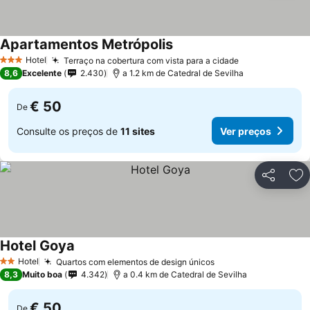
Apartamentos Metrópolis
Ver preços
Hotel
Terraço na cobertura com vista para a cidade
Ver preços
3 Estrelas
8,6
Excelente
2.430
a 1.2 km de Catedral de Sevilha
€ 50
De
Consulte os preços de
11 sites
Ver preços
Partilhar
Ad
Hotel Goya
Ver preços
Hotel
Quartos com elementos de design únicos
Ver preços
2 Estrelas
8,3
Muito boa
4.342
a 0.4 km de Catedral de Sevilha
€ 50
De