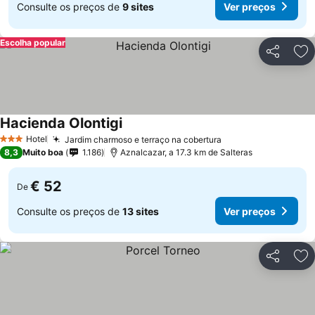
Consulte os preços de
9 sites
Ver preços
Escolha popular
Partilhar
Ad
Hacienda Olontigi
Ver preços
Hotel
Jardim charmoso e terraço na cobertura
Ver preços
3 Estrelas
8,3
Muito boa
1.186
Aznalcazar, a 17.3 km de Salteras
€ 52
De
Consulte os preços de
13 sites
Ver preços
Partilhar
Ad