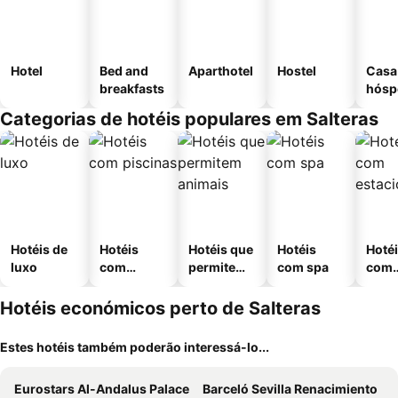
Hotel
Bed and
Aparthotel
Hostel
Casa
breakfasts
hósp
Categorias de hotéis populares em Salteras
Hotéis de
Hotéis
Hotéis que
Hotéis
Hoté
luxo
com
permitem
com spa
com
piscinas
animais
esta
ment
Hotéis económicos perto de Salteras
Estes hotéis também poderão interessá-lo...
Eurostars Al-Andalus Palace
Barceló Sevilla Renacimiento