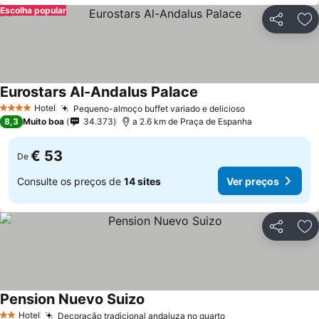
Escolha popular
Partilhar
Ad
Eurostars Al-Andalus Palace
Ver preços
Hotel
Pequeno-almoço buffet variado e delicioso
Ver preços
4 Estrelas
8,3
Muito boa
34.373
a 2.6 km de Praça de Espanha
€ 53
De
Consulte os preços de
14 sites
Ver preços
Partilhar
Ad
Pension Nuevo Suizo
Ver preços
Hotel
Decoração tradicional andaluza no quarto
Ver preços