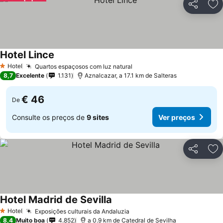
Partilhar
Ad
Hotel Lince
Ver preços
Hotel
Quartos espaçosos com luz natural
Ver preços
1 Estrelas
8,7
Excelente
1.131
Aznalcazar, a 17.1 km de Salteras
€ 46
De
Consulte os preços de
9 sites
Ver preços
Partilhar
Ad
Hotel Madrid de Sevilla
Ver preços
Hotel
Exposições culturais da Andaluzia
Ver preços
1 Estrelas
8,4
Muito boa
4.852
a 0.9 km de Catedral de Sevilha