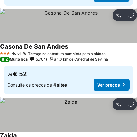
Partilhar
Ad
Casona De San Andres
Ver preços
Hotel
Terraço na cobertura com vista para a cidade
Ver preços
3 Estrelas
8,2
Muito boa
5.704
a 1.0 km de Catedral de Sevilha
€ 52
De
Consulte os preços de
4 sites
Ver preços
Partilhar
Ad
Zaida