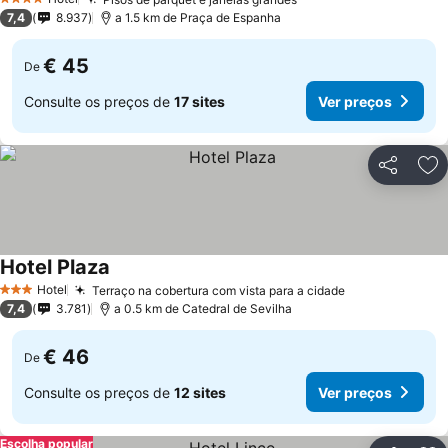
Ver preços
4 Estrelas
7,4
8.937
a 1.5 km de Praça de Espanha
€ 45
De
Consulte os preços de
17 sites
Ver preços
Partilhar
Ad
Hotel Plaza
Ver preços
Hotel
Terraço na cobertura com vista para a cidade
Ver preços
3 Estrelas
7,4
3.781
a 0.5 km de Catedral de Sevilha
€ 46
De
Consulte os preços de
12 sites
Ver preços
Escolha popular