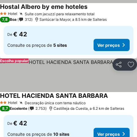
Hostal Albero by eme hoteles
Ver preços
Hotel
Suíte com jacuzzi para relaxamento total
Ver preços
2 Estrelas
7,8
Boa
312
Sanlúcar la Mayor, a 8.5 km de Salteras
€ 42
De
Consulte os preços de
5 sites
Ver preços
Escolha popular
Partilhar
Ad
HOTEL HACIENDA SANTA BARBARA
Ver preços
Hotel
Decoração única com tema náutico
Ver preços
2 Estrelas
8,7
Excelente
2.753
Castilleja da Cuesta, a 6.2 km de Salteras
€ 42
De
Consulte os preços de
10 sites
Ver preços