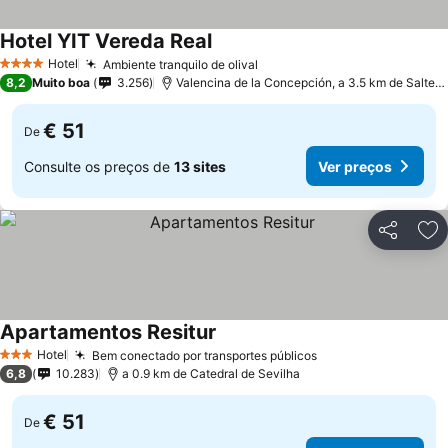
Hotel YIT Vereda Real
Ver preços
Hotel
Ambiente tranquilo de olival
Ver preços
4 Estrelas
8,2
Muito boa
3.256
Valencina de la Concepción, a 3.5 km de Saltera
€ 51
De
Consulte os preços de
13 sites
Ver preços
Partilhar
Ad
Apartamentos Resitur
Ver preços
Hotel
Bem conectado por transportes públicos
Ver preços
3 Estrelas
6,8
10.283
a 0.9 km de Catedral de Sevilha
€ 51
De