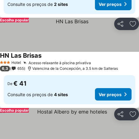
Consulte os preços de
2 sites
Ver preços
Escolha popular
Partilhar
Ad
HN Las Brisas
Ver preços
Hotel
Acesso relaxante à piscina privativa
Ver preços
3 Estrelas
6,3
655
Valencina de la Concepción, a 3.5 km de Salteras
€ 41
De
Consulte os preços de
4 sites
Ver preços
Escolha popular
Partilhar
Ad