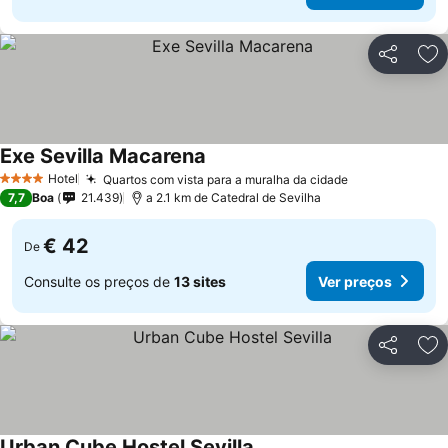
Partilhar
Ad
Exe Sevilla Macarena
Ver preços
Hotel
Quartos com vista para a muralha da cidade
Ver preços
4 Estrelas
7,7
Boa
21.439
a 2.1 km de Catedral de Sevilha
€ 42
De
Consulte os preços de
13 sites
Ver preços
Partilhar
Ad
Urban Cube Hostel Sevilla