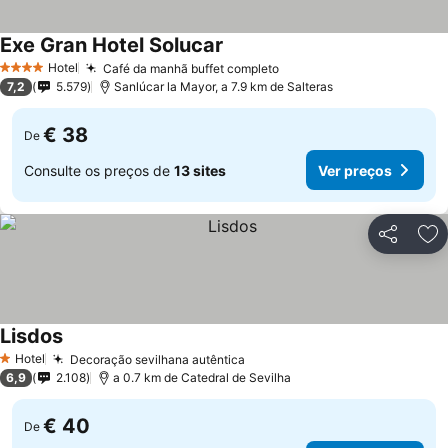
Exe Gran Hotel Solucar
Ver preços
Hotel
Café da manhã buffet completo
Ver preços
4 Estrelas
7,2
5.579
Sanlúcar la Mayor, a 7.9 km de Salteras
€ 38
De
Consulte os preços de
13 sites
Ver preços
Partilhar
Ad
Lisdos
Ver preços
Hotel
Decoração sevilhana autêntica
Ver preços
1 Estrelas
6,9
2.108
a 0.7 km de Catedral de Sevilha
€ 40
De