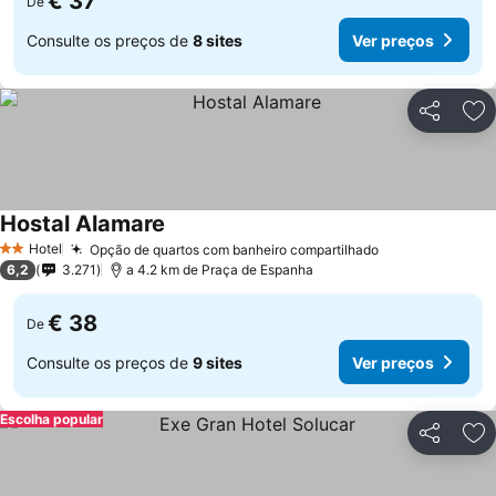
€ 37
De
Consulte os preços de
8 sites
Ver preços
Partilhar
Ad
Hostal Alamare
Ver preços
Hotel
Opção de quartos com banheiro compartilhado
Ver preços
2 Estrelas
6,2
3.271
a 4.2 km de Praça de Espanha
€ 38
De
Consulte os preços de
9 sites
Ver preços
Escolha popular
Partilhar
Ad