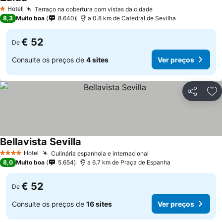
Ver preços
Hotel
Terraço na cobertura com vistas da cidade
Ver preços
1 Estrelas
8,3
Muito boa
8.640
a 0.8 km de Catedral de Sevilha
€ 52
De
Consulte os preços de
4 sites
Ver preços
Partilhar
Ad
Bellavista Sevilla
Ver preços
Hotel
Culinária espanhola e internacional
Ver preços
4 Estrelas
8,0
Muito boa
5.654
a 6.7 km de Praça de Espanha
€ 52
De
Consulte os preços de
16 sites
Ver preços