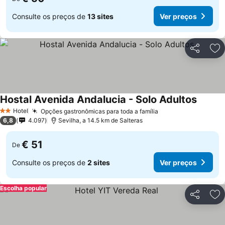
Consulte os preços de
13 sites
Ver preços
Partilhar
Ad
Hostal Avenida Andalucia - Solo Adultos
Ver pr
Hotel
Opções gastronômicas para toda a família
Ver preços
2 Estrelas
6,8
4.097
Sevilha, a 14.5 km de Salteras
€ 51
De
Consulte os preços de
2 sites
Ver preços
Escolha popular
Partilhar
Ad