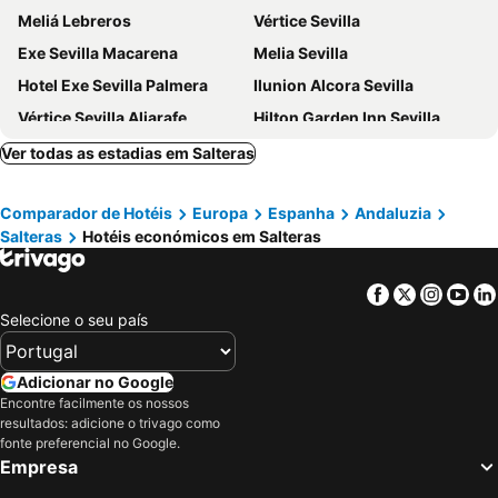
Meliá Lebreros
Vértice Sevilla
Exe Sevilla Macarena
Melia Sevilla
Hotel Exe Sevilla Palmera
Ilunion Alcora Sevilla
Vértice Sevilla Aljarafe
Hilton Garden Inn Sevilla
Novotel Sevilla
Hotel Macià Sevilla Kubb
Ver todas as estadias em Salteras
Porcel Torneo
Ibis Budget Sevilla Aeropuerto
Comparador de Hotéis
Europa
Espanha
Andaluzia
ibis Styles Sevilla City Santa Justa
Hotel Eurostars Regina
Salteras
Hotéis económicos em Salteras
NH Sevilla Plaza de Armas
Virgen de los Reyes
Exe Isla Cartuja
Eurostars Torre Sevilla
Facebook
Twitter
Insta
Yo
Hotel Abades Benacazon
NH Collection Sevilla
Selecione o seu país
Exe Gran Hotel Solucar
Petit Palace Puerta de Triana
Ibis Sevilla
Hotel Fernando III
Adicionar no Google
Encontre facilmente os nossos
Hotel Sevilla Center
Pension Nuevo Suizo
resultados: adicione o trivago como
Hesperia Sevilla
Alcoba del Rey de Sevilla
fonte preferencial no Google.
Empresa
Bellavista Sevilla
Futurotel Sevilla