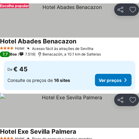
Escolha popular
Partilhar
Ad
Hotel Abades Benacazon
Ver preços
Hotel
Acesso fácil às atrações de Sevilha
Ver preços
4 Estrelas
7,7
Boa
7.519
Benacazón, a 10.1 km de Salteras
€ 45
De
Consulte os preços de
16 sites
Ver preços
Partilhar
Ad
Hotel Exe Sevilla Palmera
Ver preços
Hotel
Pisos de parquet e janelas grandes