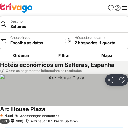
Favoritos
Iniciar
Me
Destino
Salteras
Check-in/out
Hóspedes e quartos
Escolha as datas
2 hóspedes, 1 quarto.
Ordenar
Filtrar
Mapa
Hotéis económicos em Salteras, Espanha
Como os pagamentos influenciam os resultados
Partilhar
Ad
Arc House Plaza
Ver preços
Hotel
Acomodação econômica
Ver preços
1 Estrelas
6,1
988
Sevilha, a 10.2 km de Salteras