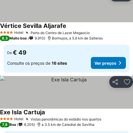
Vértice Sevilla Aljarafe
Ver preços
Hotel
Perto do Centro de Lazer Megaocio
Ver preços
4 Estrelas
8,3
Muito boa
9.910
Bormujos, a 5.6 km de Salteras
€ 49
De
Consulte os preços de
16 sites
Ver preços
Partilhar
Ad
Exe Isla Cartuja
Ver preços
Hotel
Vistas panorâmicas do estádio nos quartos
Ver preços
4 Estrelas
7,8
Boa
8.205
a 3.5 km de Catedral de Sevilha