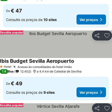
€ 47
De
Consulte os preços de
10 sites
Ver preços
Escolha popular
Partilhar
Ad
Ibis Budget Sevilla Aeropuerto
Ver preços
Hotel
Acesso às comodidades do hotel irmão
Ver preços
1 Estrelas
7,6
Boa
12.402
a 4.4 km de Catedral de Sevilha
€ 49
De
Consulte os preços de
9 sites
Ver preços
Escolha popular
Partilhar
Ad