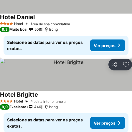
Hotel Daniel
Ver preços
Hotel
Área de spa convidativa
Ver preços
4 Estrelas
8,3
Muito boa
508
Ischgl
Selecione as datas para ver os preços
Ver preços
exatos.
Partilhar
Ad
Hotel Brigitte
Ver preços
Hotel
Piscina interior ampla
Ver preços
4 Estrelas
9,0
Excelente
446
Ischgl
Selecione as datas para ver os preços
Ver preços
exatos.