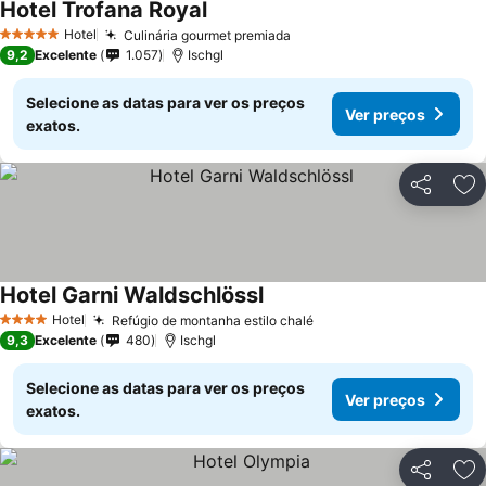
Hotel Trofana Royal
Ver preços
Hotel
Culinária gourmet premiada
Ver preços
5 Estrelas
9,2
Excelente
1.057
Ischgl
Selecione as datas para ver os preços
Ver preços
exatos.
Partilhar
Ad
Hotel Garni Waldschlössl
Ver preços
Hotel
Refúgio de montanha estilo chalé
Ver preços
4 Estrelas
9,3
Excelente
480
Ischgl
Selecione as datas para ver os preços
Ver preços
exatos.
Partilhar
Ad