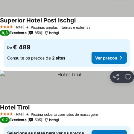
Superior Hotel Post Ischgl
Ver preços
Hotel
Piscinas amplas internas e externas
Ver preços
4 Estrelas
9,3
Excelente
859
Ischgl
€ 489
De
Consulte os preços de
2 sites
Ver preços
Partilhar
Ad
Hotel Tirol
Ver preços
Hotel
Piscina coberta com jatos de massagem
Ver preços
4 Estrelas
9,7
Excelente
595
Ischgl
Selecione as datas para ver os preços