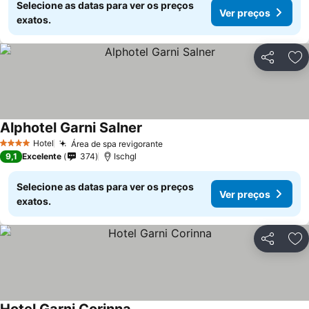
Selecione as datas para ver os preços
Ver preços
exatos.
Partilhar
Ad
Alphotel Garni Salner
Ver preços
Hotel
Área de spa revigorante
Ver preços
4 Estrelas
9,1
Excelente
374
Ischgl
Selecione as datas para ver os preços
Ver preços
exatos.
Partilhar
Ad