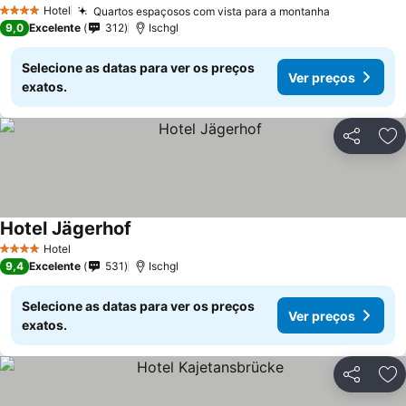
Ve
Hotel
Quartos espaçosos com vista para a montanha
Ver preços
4 Estrelas
9,0
Excelente
312
Ischgl
Selecione as datas para ver os preços
Ver preços
exatos.
Partilhar
Ad
Hotel Jägerhof
Ver preços
Hotel
4 Estrelas
9,4
Excelente
531
Ischgl
Selecione as datas para ver os preços
Ver preços
exatos.
Partilhar
Ad