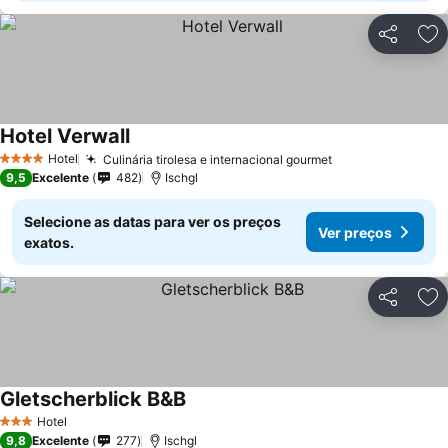
Partilhar
Ad
Hotel Verwall
Ver preços
Hotel
Culinária tirolesa e internacional gourmet
Ver preços
4 Estrelas
9,5
Excelente
482
Ischgl
Selecione as datas para ver os preços
Ver preços
exatos.
Partilhar
Ad
Gletscherblick B&B
Ver preços
Hotel
3 Estrelas
9,8
Excelente
277
Ischgl