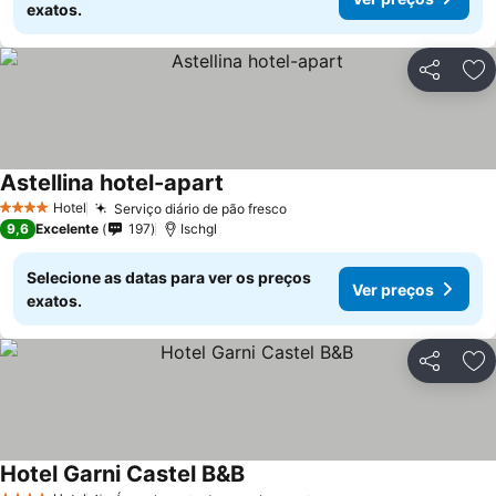
exatos.
Partilhar
Ad
Astellina hotel-apart
Ver preços
Hotel
Serviço diário de pão fresco
Ver preços
4 Estrelas
9,6
Excelente
197
Ischgl
Selecione as datas para ver os preços
Ver preços
exatos.
Partilhar
Ad
Hotel Garni Castel B&B
Ver preços