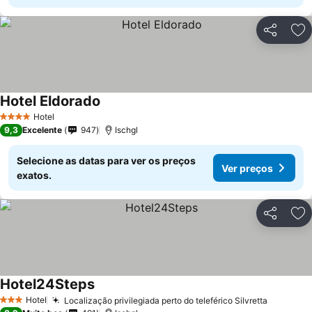
Partilhar
Ad
Hotel Eldorado
Ver preços
Hotel
4 Estrelas
9,3
Excelente
947
Ischgl
Selecione as datas para ver os preços
Ver preços
exatos.
Partilhar
Ad
Hotel24Steps
Ver preços
Hotel
Localização privilegiada perto do teleférico Silvretta
Ver pre
3 Estrelas