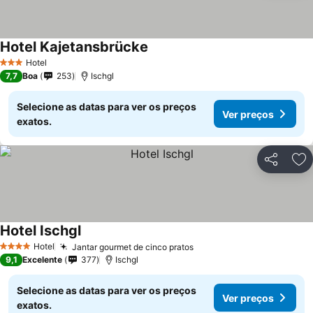
Hotel Kajetansbrücke
Ver preços
Hotel
3 Estrelas
7,7
Boa
253
Ischgl
Selecione as datas para ver os preços
Ver preços
exatos.
Partilhar
Ad
Hotel Ischgl
Ver preços
Hotel
Jantar gourmet de cinco pratos
Ver preços
4 Estrelas
9,1
Excelente
377
Ischgl
Selecione as datas para ver os preços
Ver preços
exatos.