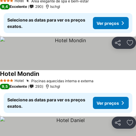
Hotel
Área elegante de spa e bem-estar
Ver preços
4 Estrelas
9,4
Excelente
290
Ischgl
Selecione as datas para ver os preços
Ver preços
exatos.
Partilhar
Ad
Hotel Mondin
Ver preços
Hotel
Piscinas aquecidas interna e externa
Ver preços
4 Estrelas
9,5
Excelente
293
Ischgl
Selecione as datas para ver os preços
Ver preços
exatos.
Partilhar
Ad