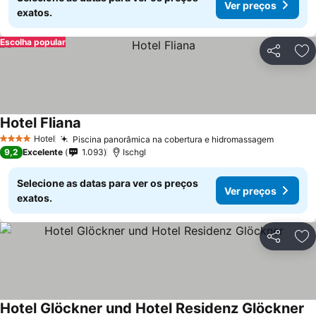
Ver preços
exatos.
Escolha popular
Partilhar
Ad
Hotel Fliana
Ver preços
Hotel
Piscina panorâmica na cobertura e hidromassagem
Ver pre
4 Estrelas
9,2
Excelente
1.093
Ischgl
Selecione as datas para ver os preços
Ver preços
exatos.
Partilhar
Ad
Hotel Glöckner und Hotel Residenz Glöckner