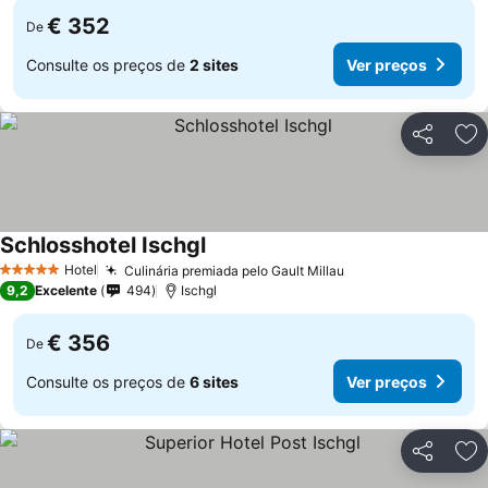
€ 352
De
Consulte os preços de
2 sites
Ver preços
Partilhar
Ad
Schlosshotel Ischgl
Ver preços
Hotel
Culinária premiada pelo Gault Millau
Ver preços
5 Estrelas
9,2
Excelente
494
Ischgl
€ 356
De
Consulte os preços de
6 sites
Ver preços
Partilhar
Ad