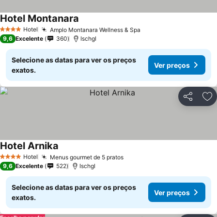
Hotel Montanara
Ver preços
Hotel
Amplo Montanara Wellness & Spa
Ver preços
4 Estrelas
9,6
Excelente
360
Ischgl
Selecione as datas para ver os preços
Ver preços
exatos.
Partilhar
Ad
Hotel Arnika
Ver preços
Hotel
Menus gourmet de 5 pratos
Ver preços
4 Estrelas
9,6
Excelente
522
Ischgl
Selecione as datas para ver os preços
Ver preços
exatos.