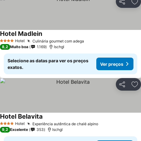
Partilhar
Ad
Hotel Madlein
Ver preços
Hotel
Culinária gourmet com adega
Ver preços
4 Estrelas
8,2
Muito boa
1.169
Ischgl
Selecione as datas para ver os preços
Ver preços
exatos.
Partilhar
Ad
Hotel Belavita
Ver preços
Hotel
Experiência autêntica de chalé alpino
Ver preços
4 Estrelas
9,2
Excelente
353
Ischgl