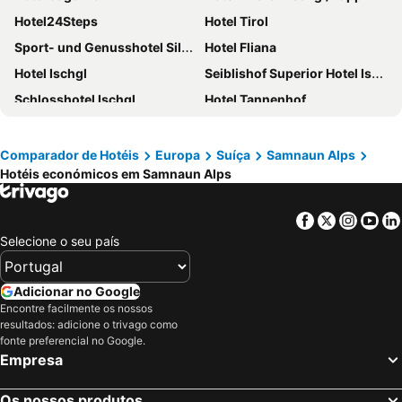
Hotel24Steps
Hotel Tirol
Sport- und Genusshotel Silvretta
Hotel Fliana
Hotel Ischgl
Seiblishof Superior Hotel Ischgl
Schlosshotel Ischgl
Hotel Tannenhof
Superior Hotel Post Ischgl
Hotel Garni Waldschlössl
Hotel Zalwonder
Astellina hotel-apart
Comparador de Hotéis
Europa
Suíça
Samnaun Alps
Hotéis económicos em Samnaun Alps
Hotel Mondin
Hotel Daniel
Hotel Brigitte
Hotel Verwall
Facebook
Twitter
Insta
Yo
Hotel Piz Buin
Hotel Madlein
Selecione o seu país
Hotel Belavita
Hotel Sonne Ischgl
Hotel Albona
The Hotel - himmlisch wohlfühlen
Adicionar no Google
Hotel Schlosshof
Sporthotel Almhof
Encontre facilmente os nossos
resultados: adicione o trivago como
Salnerhof Superior Lifestyle Resort ****S
Hotel Persura
fonte preferencial no Google.
Empresa
Hotel Charly
Hotel Gramaser
Hotel Vista Allegra
Hotel Garni Bellevue
Os nossos produtos