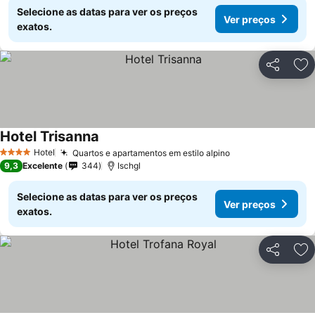
Selecione as datas para ver os preços
Ver preços
exatos.
Partilhar
Ad
Hotel Trisanna
Ver preços
Hotel
Quartos e apartamentos em estilo alpino
Ver preços
4 Estrelas
9,3
Excelente
344
Ischgl
Selecione as datas para ver os preços
Ver preços
exatos.
Partilhar
Ad