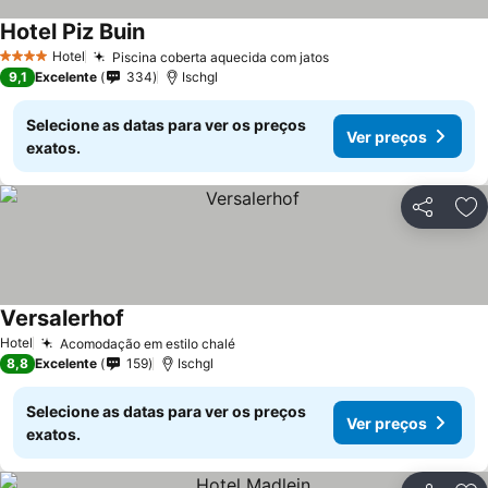
Hotel Piz Buin
Ver preços
Hotel
Piscina coberta aquecida com jatos
Ver preços
4 Estrelas
9,1
Excelente
334
Ischgl
Selecione as datas para ver os preços
Ver preços
exatos.
Partilhar
Ad
Versalerhof
Ver preços
Hotel
Acomodação em estilo chalé
Ver preços
8,8
Excelente
159
Ischgl
Selecione as datas para ver os preços
Ver preços
exatos.