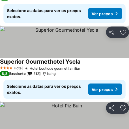
Selecione as datas para ver os preços
Ver preços
exatos.
Partilhar
Ad
Superior Gourmethotel Yscla
Ver preços
Hotel
Hotel boutique gourmet familiar
Ver preços
4 Estrelas
8,8
Excelente
512
Ischgl
Selecione as datas para ver os preços
Ver preços
exatos.
Partilhar
Ad