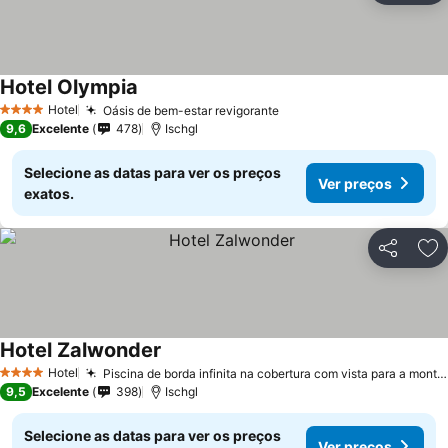
Hotel Olympia
Ver preços
Hotel
Oásis de bem-estar revigorante
Ver preços
4 Estrelas
9,6
Excelente
478
Ischgl
Selecione as datas para ver os preços
Ver preços
exatos.
Partilhar
Ad
Hotel Zalwonder
Ver preços
Hotel
Piscina de borda infinita na cobertura com vista para a montanha
4 Estrelas
9,5
Excelente
398
Ischgl
Selecione as datas para ver os preços
Ver preços