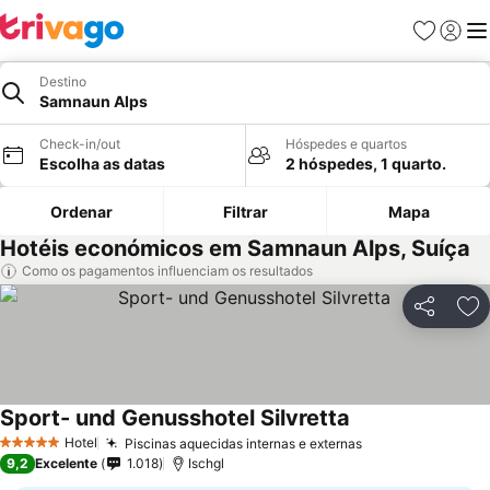
Favoritos
Iniciar
Me
Destino
Samnaun Alps
Check-in/out
Hóspedes e quartos
Escolha as datas
2 hóspedes, 1 quarto.
Ordenar
Filtrar
Mapa
Hotéis económicos em Samnaun Alps, Suíça
Como os pagamentos influenciam os resultados
Partilhar
Ad
Sport- und Genusshotel Silvretta
Ver preços
Hotel
Piscinas aquecidas internas e externas
Ver preços
5 Estrelas
9,2
Excelente
1.018
Ischgl