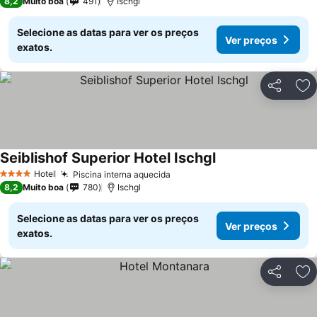
8,2
Muito boa
491
Ischgl
Selecione as datas para ver os preços
Ver preços
exatos.
Partilhar
Ad
Seiblishof Superior Hotel Ischgl
Ver preços
Hotel
Piscina interna aquecida
Ver preços
4 Estrelas
8,2
Muito boa
780
Ischgl
Selecione as datas para ver os preços
Ver preços
exatos.
Partilhar
Ad