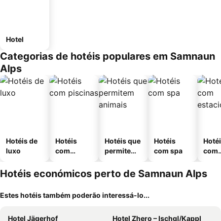
Hotel
Categorias de hotéis populares em Samnaun
Alps
Hotéis de
Hotéis
Hotéis que
Hotéis
Hoté
luxo
com
permitem
com spa
com
piscinas
animais
esta
ment
Hotéis económicos perto de Samnaun Alps
Estes hotéis também poderão interessá-lo...
Hotel Jägerhof
Hotel Zhero – Ischgl/Kappl