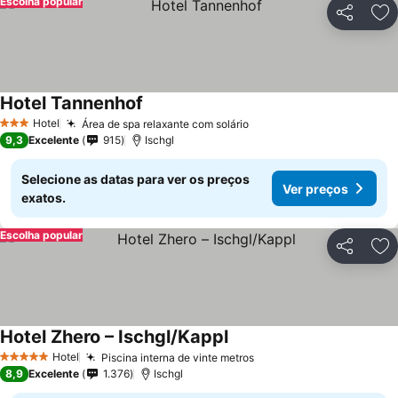
Escolha popular
Partilhar
Ad
Hotel Tannenhof
Ver preços
Hotel
Área de spa relaxante com solário
Ver preços
3 Estrelas
9,3
Excelente
915
Ischgl
Selecione as datas para ver os preços
Ver preços
exatos.
Escolha popular
Partilhar
Ad
Hotel Zhero – Ischgl/Kappl
Ver preços
Hotel
Piscina interna de vinte metros
Ver preços
5 Estrelas
8,9
Excelente
1.376
Ischgl