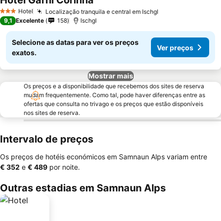
Hotel Garni Corinna
Ver preços
Hotel
Localização tranquila e central em Ischgl
Ver preços
3 Estrelas
9,1
Excelente
158
Ischgl
Selecione as datas para ver os preços
Ver preços
exatos.
Mostrar mais
Os preços e a disponibilidade que recebemos dos sites de reserva
mudam frequentemente. Como tal, pode haver diferenças entre as
ofertas que consulta no trivago e os preços que estão disponíveis
nos sites de reserva.
Intervalo de preços
Os preços de hotéis económicos em Samnaun Alps variam entre
‎€ 352
e
‎€ 489
por noite.
Outras estadias em Samnaun Alps