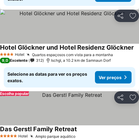
Partilhar
Ad
Hotel Glöckner und Hotel Residenz Glöckner
Ve
Hotel
Quartos espaçosos com vista para a montanha
Ver preços
4 Estrelas
9,0
Excelente
312
Ischgl, a 10.2 km de Samnaun Dorf
Selecione as datas para ver os preços
Ver preços
exatos.
Escolha popular
Partilhar
Ad
Das Gerstl Family Retreat
Ver preços
Hotel
Amplo parque aquático
Ver preços
5 Estrelas