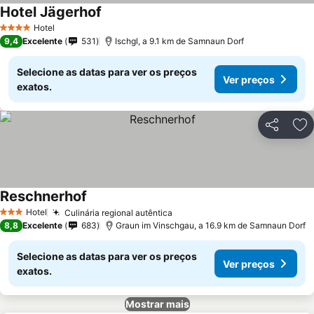
Hotel Jägerhof
Ver preços
Hotel
4 Estrelas
9,4
Excelente
531
Ischgl, a 9.1 km de Samnaun Dorf
Selecione as datas para ver os preços
Ver preços
exatos.
Partilhar
Ad
Reschnerhof
Ver preços
Hotel
Culinária regional autêntica
Ver preços
3 Estrelas
8,8
Excelente
683
Graun im Vinschgau, a 16.9 km de Samnaun Dorf
Selecione as datas para ver os preços
Ver preços
exatos.
Mostrar mais