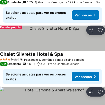
9,5
Excelente
182
Graun im Vinschgau, a 17.2 km de Samnaun Dorf
Selecione as datas para ver os preços
Ver preços
exatos.
Escolha popular
Partilhar
Ad
Chalet Silvretta Hotel & Spa
Ver preços
Hotel
Passagem subterrânea para a piscina parceira
Ver preços
4 Estrelas
9,2
Excelente
1.639
a 0.3 km de Centro da cidade
Selecione as datas para ver os preços
Ver preços
exatos.
Partilhar
Ad