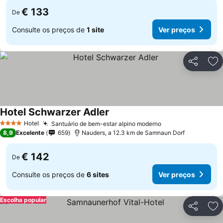
€ 133
De
Consulte os preços de
1 site
Ver preços
Partilhar
Ad
Hotel Schwarzer Adler
Ver preços
Hotel
Santuário de bem-estar alpino moderno
Ver preços
4 Estrelas
8,9
Excelente
659
Nauders, a 12.3 km de Samnaun Dorf
€ 142
De
Consulte os preços de
6 sites
Ver preços
Escolha popular
Partilhar
Ad