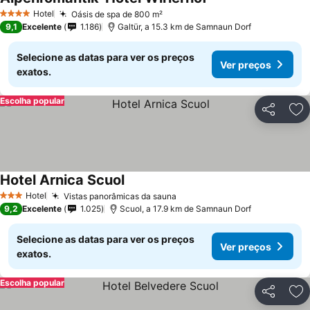
Ver preços
Hotel
Oásis de spa de 800 m²
Ver preços
4 Estrelas
9,1
Excelente
1.186
Galtür, a 15.3 km de Samnaun Dorf
Selecione as datas para ver os preços
Ver preços
exatos.
Escolha popular
Partilhar
Ad
Hotel Arnica Scuol
Ver preços
Hotel
Vistas panorâmicas da sauna
Ver preços
3 Estrelas
9,2
Excelente
1.025
Scuol, a 17.9 km de Samnaun Dorf
Selecione as datas para ver os preços
Ver preços
exatos.
Escolha popular
Partilhar
Ad