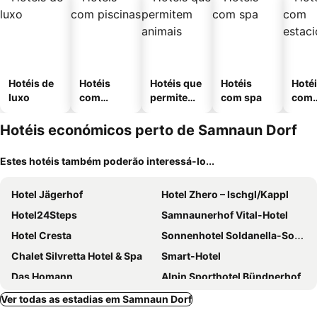
Hotéis de
Hotéis
Hotéis que
Hotéis
Hoté
luxo
com
permitem
com spa
com
piscinas
animais
esta
ment
Hotéis económicos perto de Samnaun Dorf
Estes hotéis também poderão interessá-lo...
Hotel Jägerhof
Hotel Zhero – Ischgl/Kappl
Hotel24Steps
Samnaunerhof Vital-Hotel
Hotel Cresta
Sonnenhotel Soldanella-Sonneck
Chalet Silvretta Hotel & Spa
Smart-Hotel
Das Homann
Alpin Sporthotel Bündnerhof
Hotel Romantica
Schlosshotel Ischgl
Ver todas as estadias em Samnaun Dorf