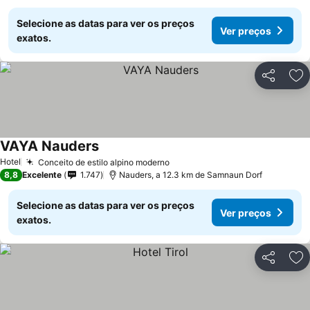
Selecione as datas para ver os preços
Ver preços
exatos.
Partilhar
Ad
VAYA Nauders
Ver preços
Hotel
Conceito de estilo alpino moderno
Ver preços
8,8
Excelente
1.747
Nauders, a 12.3 km de Samnaun Dorf
Selecione as datas para ver os preços
Ver preços
exatos.
Partilhar
Ad