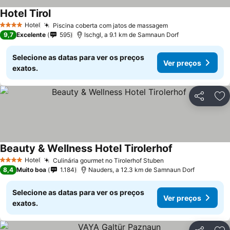
Hotel Tirol
Ver preços
Hotel
Piscina coberta com jatos de massagem
Ver preços
4 Estrelas
9,7
Excelente
595
Ischgl, a 9.1 km de Samnaun Dorf
Selecione as datas para ver os preços
Ver preços
exatos.
Partilhar
Ad
Beauty & Wellness Hotel Tirolerhof
Ver preços
Hotel
Culinária gourmet no Tirolerhof Stuben
Ver preços
4 Estrelas
8,4
Muito boa
1.184
Nauders, a 12.3 km de Samnaun Dorf
Selecione as datas para ver os preços
Ver preços
exatos.