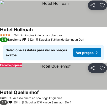
Partilhar
Ad
Hotel Höllroah
Ver preços
Hotel
Piscina infinita na cobertura
Ver preços
4 Estrelas
9,5
Excelente
652
Kappl, a 11.6 km de Samnaun Dorf
Selecione as datas para ver os preços
Ver preços
exatos.
Escolha popular
Partilhar
Ad
Hotel Quellenhof
Ver preços
Hotel
Acesso direto ao spa Bogn Engiadina
Ver preços
6,7
554
Scuol, a 17.0 km de Samnaun Dorf