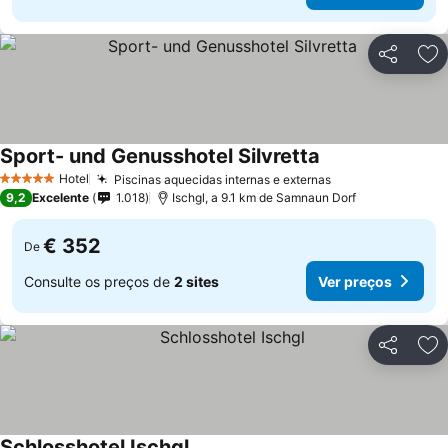
Partilhar
Ad
Sport- und Genusshotel Silvretta
Ver preços
Hotel
Piscinas aquecidas internas e externas
Ver preços
5 Estrelas
9,2
Excelente
1.018
Ischgl, a 9.1 km de Samnaun Dorf
€ 352
De
Consulte os preços de
2 sites
Ver preços
Partilhar
Ad
Schlosshotel Ischgl