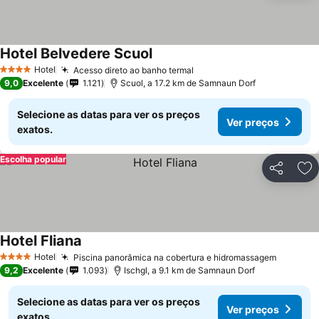
Hotel Belvedere Scuol
Ver preços
Hotel
Acesso direto ao banho termal
Ver preços
4 Estrelas
9,0
Excelente
1.121
Scuol, a 17.2 km de Samnaun Dorf
Selecione as datas para ver os preços
Ver preços
exatos.
Escolha popular
Partilhar
Ad
Hotel Fliana
Ver preços
Hotel
Piscina panorâmica na cobertura e hidromassagem
Ver pre
4 Estrelas
9,2
Excelente
1.093
Ischgl, a 9.1 km de Samnaun Dorf
Selecione as datas para ver os preços
Ver preços
exatos.