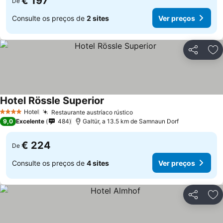
€ 197
De
Consulte os preços de
2 sites
Ver preços
Partilhar
Ad
Hotel Rössle Superior
Ver preços
Hotel
Restaurante austríaco rústico
Ver preços
4 Estrelas
9,0
Excelente
484
Galtür, a 13.5 km de Samnaun Dorf
€ 224
De
Consulte os preços de
4 sites
Ver preços
Partilhar
Ad