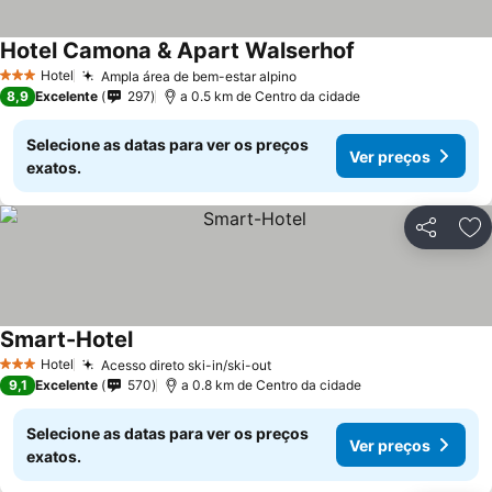
Hotel Camona & Apart Walserhof
Ver preços
Hotel
Ampla área de bem-estar alpino
Ver preços
3 Estrelas
8,9
Excelente
297
a 0.5 km de Centro da cidade
Selecione as datas para ver os preços
Ver preços
exatos.
Partilhar
Ad
Smart-Hotel
Ver preços
Hotel
Acesso direto ski-in/ski-out
Ver preços
3 Estrelas
9,1
Excelente
570
a 0.8 km de Centro da cidade
Selecione as datas para ver os preços
Ver preços
exatos.