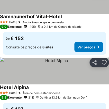
Samnaunerhof Vital-Hotel
Ver preços
Hotel
Ampla área de spa e bem-estar
Ver preços
3 Estrelas
9,0
Excelente
1.195
a 0.4 km de Centro da cidade
€ 152
De
Consulte os preços de
8 sites
Ver preços
Partilhar
Ad
Hotel Alpina
Ver preços
Hotel
Área de bem-estar moderna
Ver preços
3 Estrelas
9,5
Excelente
311
Galtür, a 13.6 km de Samnaun Dorf