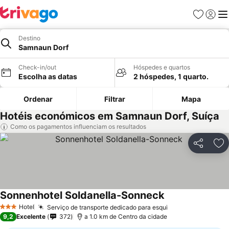
Favoritos
Iniciar
Me
Destino
Samnaun Dorf
Check-in/out
Hóspedes e quartos
Escolha as datas
2 hóspedes, 1 quarto.
Ordenar
Filtrar
Mapa
Hotéis económicos em Samnaun Dorf, Suíça
Como os pagamentos influenciam os resultados
Partilhar
Ad
Sonnenhotel Soldanella-Sonneck
Ver preços
Hotel
Serviço de transporte dedicado para esqui
Ver preços
3 Estrelas
9,2
Excelente
372
a 1.0 km de Centro da cidade