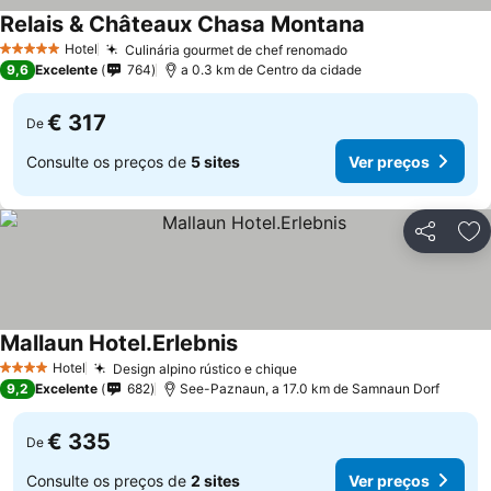
Relais & Châteaux Chasa Montana
Ver preços
Hotel
Culinária gourmet de chef renomado
Ver preços
5 Estrelas
9,6
Excelente
764
a 0.3 km de Centro da cidade
€ 317
De
Consulte os preços de
5 sites
Ver preços
Partilhar
Ad
Mallaun Hotel.Erlebnis
Ver preços
Hotel
Design alpino rústico e chique
Ver preços
4 Estrelas
9,2
Excelente
682
See-Paznaun, a 17.0 km de Samnaun Dorf
€ 335
De
Consulte os preços de
2 sites
Ver preços