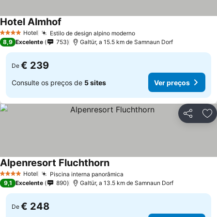
Hotel Almhof
Ver preços
Hotel
Estilo de design alpino moderno
Ver preços
4 Estrelas
8,9
Excelente
753
Galtür, a 15.5 km de Samnaun Dorf
€ 239
De
Consulte os preços de
5 sites
Ver preços
Partilhar
Ad
Alpenresort Fluchthorn
Ver preços
Hotel
Piscina interna panorâmica
Ver preços
4 Estrelas
9,1
Excelente
890
Galtür, a 13.5 km de Samnaun Dorf
€ 248
De