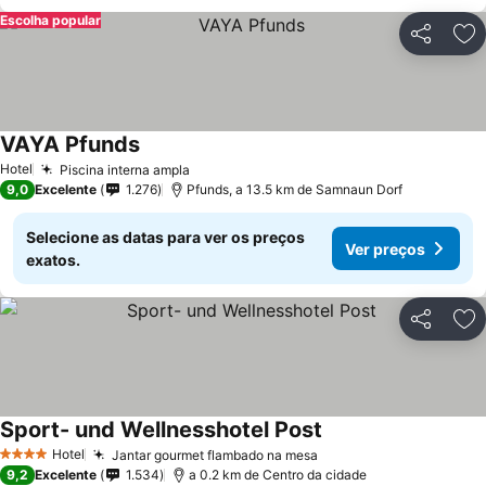
Escolha popular
Partilhar
Ad
VAYA Pfunds
Ver preços
Hotel
Piscina interna ampla
Ver preços
9,0
Excelente
1.276
Pfunds, a 13.5 km de Samnaun Dorf
Selecione as datas para ver os preços
Ver preços
exatos.
Partilhar
Ad
Sport- und Wellnesshotel Post
Ver preços
Hotel
Jantar gourmet flambado na mesa
Ver preços
4 Estrelas
9,2
Excelente
1.534
a 0.2 km de Centro da cidade