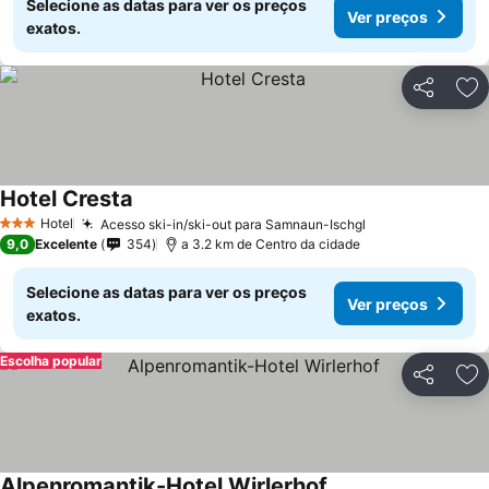
Selecione as datas para ver os preços
Ver preços
exatos.
Partilhar
Ad
Hotel Cresta
Ver preços
Hotel
Acesso ski-in/ski-out para Samnaun-Ischgl
Ver preços
3 Estrelas
9,0
Excelente
354
a 3.2 km de Centro da cidade
Selecione as datas para ver os preços
Ver preços
exatos.
Escolha popular
Partilhar
Ad
Alpenromantik-Hotel Wirlerhof