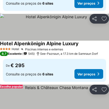
Consulte os preços de
6 sites
Ver preços
Partilhar
Ad
Hotel Alpenkönigin Alpine Luxury
Ver preços
Hotel
Piscinas internas e externas
Ver preços
4 Estrelas
8,7
Excelente
545
See-Paznaun, a 17.3 km de Samnaun Dorf
€ 295
De
Consulte os preços de
6 sites
Ver preços
Escolha popular
Partilhar
Ad