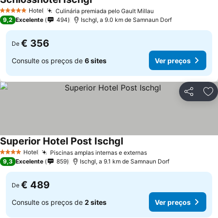
Ver preços
Hotel
Culinária premiada pelo Gault Millau
Ver preços
5 Estrelas
9,2
Excelente
494
Ischgl, a 9.0 km de Samnaun Dorf
€ 356
De
Consulte os preços de
6 sites
Ver preços
Partilhar
Ad
Superior Hotel Post Ischgl
Ver preços
Hotel
Piscinas amplas internas e externas
Ver preços
4 Estrelas
9,3
Excelente
859
Ischgl, a 9.1 km de Samnaun Dorf
€ 489
De
Consulte os preços de
2 sites
Ver preços