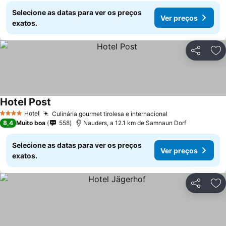
Selecione as datas para ver os preços
Ver preços
exatos.
Partilhar
Ad
Hotel Post
Ver preços
Hotel
Culinária gourmet tirolesa e internacional
Ver preços
4 Estrelas
8,4
Muito boa
558
Nauders, a 12.1 km de Samnaun Dorf
Selecione as datas para ver os preços
Ver preços
exatos.
Partilhar
Ad