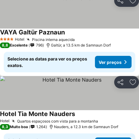
Partilhar
Ad
VAYA Galtür Paznaun
Ver preços
Hotel
Piscina interna aquecida
Ver preços
4 Estrelas
8,8
Excelente
796
Galtür, a 13.5 km de Samnaun Dorf
Selecione as datas para ver os preços
Ver preços
exatos.
Partilhar
Ad
Hotel Tia Monte Nauders
Ver preços
Hotel
Quartos espaçosos com vista para a montanha
Ver preços
8,3
Muito boa
1.264
Nauders, a 12.3 km de Samnaun Dorf