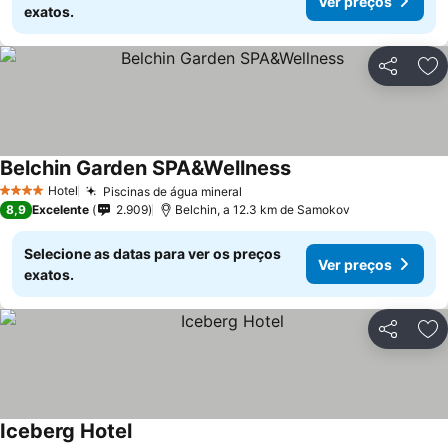
Ver preços
exatos.
Partilhar
Ad
Belchin Garden SPA&Wellness
Hotel
Piscinas de água mineral
4 Estrelas
8,9
Excelente
2.909
Belchin, a 12.3 km de Samokov
Selecione as datas para ver os preços
Ver preços
exatos.
Partilhar
Ad
Iceberg Hotel