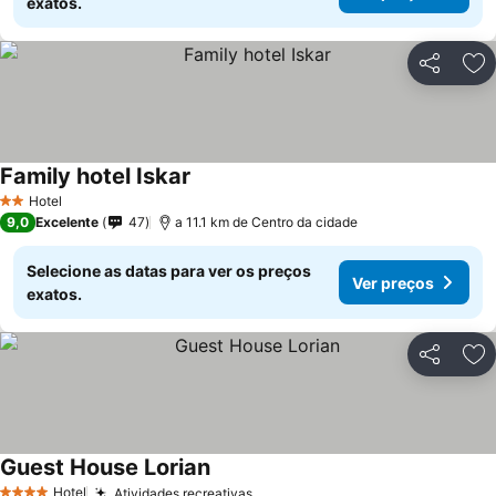
exatos.
Partilhar
Ad
Family hotel Iskar
Hotel
2 Estrelas
9,0
Excelente
47
a 11.1 km de Centro da cidade
Selecione as datas para ver os preços
Ver preços
exatos.
Partilhar
Ad
Guest House Lorian
Hotel
Atividades recreativas