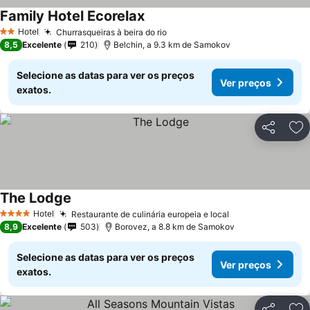
Family Hotel Ecorelax
Hotel
Churrasqueiras à beira do rio
2 Estrelas
8,5
Excelente
210
Belchin, a 9.3 km de Samokov
Selecione as datas para ver os preços
Ver preços
exatos.
Partilhar
Ad
The Lodge
Hotel
Restaurante de culinária europeia e local
4 Estrelas
8,9
Excelente
503
Borovez, a 8.8 km de Samokov
Selecione as datas para ver os preços
Ver preços
exatos.