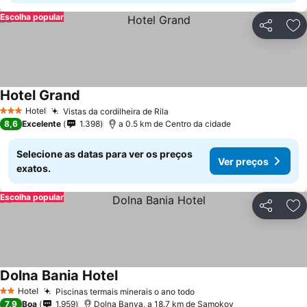
Escolha popular
Partilhar
Ad
Hotel Grand
Hotel
Vistas da cordilheira de Rila
3 Estrelas
8,6
Excelente
1.398
a 0.5 km de Centro da cidade
Selecione as datas para ver os preços
Ver preços
exatos.
Escolha popular
Partilhar
Ad
Dolna Bania Hotel
Hotel
Piscinas termais minerais o ano todo
2 Estrelas
7,9
Boa
1.959
Dolna Banya, a 18.7 km de Samokov