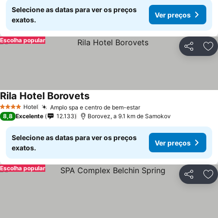
Selecione as datas para ver os preços
Ver preços
exatos.
Escolha popular
Partilhar
Ad
Rila Hotel Borovets
Hotel
Amplo spa e centro de bem-estar
4 Estrelas
8,8
Excelente
12.133
Borovez, a 9.1 km de Samokov
Selecione as datas para ver os preços
Ver preços
exatos.
Escolha popular
Partilhar
Ad