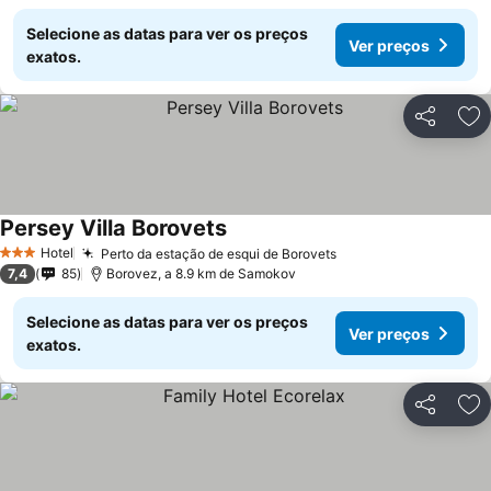
Selecione as datas para ver os preços
Ver preços
exatos.
Partilhar
Ad
Persey Villa Borovets
Hotel
Perto da estação de esqui de Borovets
3 Estrelas
7,4
85
Borovez, a 8.9 km de Samokov
Selecione as datas para ver os preços
Ver preços
exatos.
Partilhar
Ad