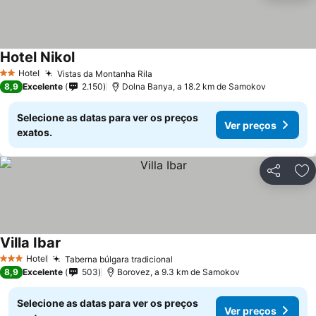
Hotel Nikol
Hotel
Vistas da Montanha Rila
2 Estrelas
8,9
Excelente
2.150
Dolna Banya, a 18.2 km de Samokov
Selecione as datas para ver os preços
Ver preços
exatos.
Partilhar
Ad
Villa Ibar
Hotel
Taberna búlgara tradicional
3 Estrelas
8,9
Excelente
503
Borovez, a 9.3 km de Samokov
Selecione as datas para ver os preços
Ver preços