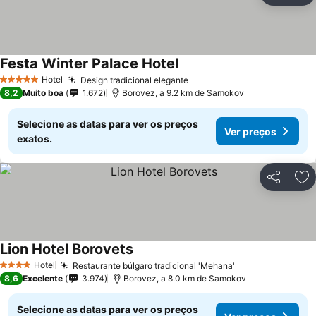
Festa Winter Palace Hotel
Hotel
Design tradicional elegante
5 Estrelas
8,2
Muito boa
1.672
Borovez, a 9.2 km de Samokov
Selecione as datas para ver os preços
Ver preços
exatos.
Partilhar
Ad
Lion Hotel Borovets
Hotel
Restaurante búlgaro tradicional 'Mehana'
4 Estrelas
8,6
Excelente
3.974
Borovez, a 8.0 km de Samokov
Selecione as datas para ver os preços