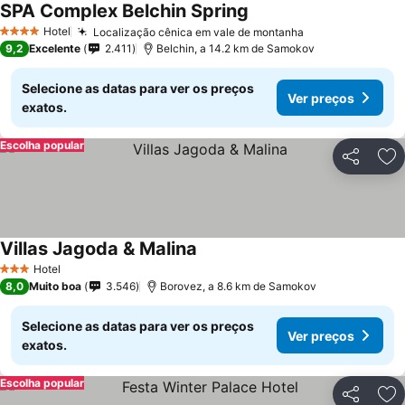
SPA Complex Belchin Spring
Hotel
Localização cênica em vale de montanha
4 Estrelas
9,2
Excelente
2.411
Belchin, a 14.2 km de Samokov
Selecione as datas para ver os preços
Ver preços
exatos.
Escolha popular
Partilhar
Ad
Villas Jagoda & Malina
Hotel
3 Estrelas
8,0
Muito boa
3.546
Borovez, a 8.6 km de Samokov
Selecione as datas para ver os preços
Ver preços
exatos.
Escolha popular
Partilhar
Ad