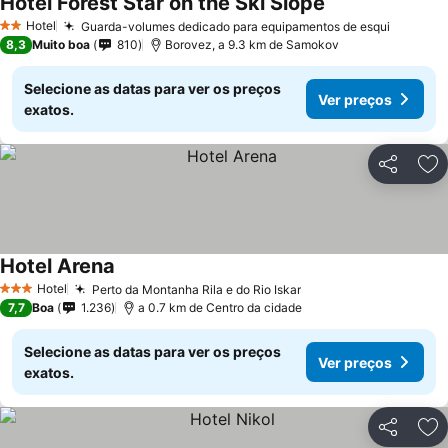
Hotel Forest Star on the Ski Slope
Hotel
Guarda-volumes dedicado para equipamentos de esqui
2 Estrelas
8,3
Muito boa
810
Borovez, a 9.3 km de Samokov
Selecione as datas para ver os preços
Ver preços
exatos.
Partilhar
Ad
Hotel Arena
Hotel
Perto da Montanha Rila e do Rio Iskar
3 Estrelas
7,7
Boa
1.236
a 0.7 km de Centro da cidade
Selecione as datas para ver os preços
Ver preços
exatos.
Partilhar
Ad