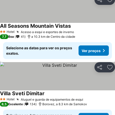
Partilhar
Ad
All Seasons Mountain Vistas
Hotel
Acesso a esqui e esportes de inverno
2 Estrelas
7,7
Boa
41
a 10.3 km de Centro da cidade
Selecione as datas para ver os preços
Ver preços
exatos.
Partilhar
Ad
Villa Sveti Dimitar
Hotel
Aluguel e guarda de equipamentos de esqui
2 Estrelas
8,5
Excelente
134
Borovez, a 8.3 km de Samokov