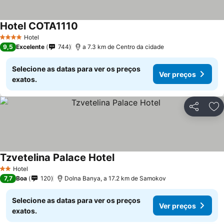
Hotel COTA1110
Hotel
4 Estrelas
9,5
Excelente
744
a 7.3 km de Centro da cidade
Selecione as datas para ver os preços
Ver preços
exatos.
Partilhar
Ad
Tzvetelina Palace Hotel
Hotel
2 Estrelas
7,7
Boa
120
Dolna Banya, a 17.2 km de Samokov
Selecione as datas para ver os preços
Ver preços
exatos.