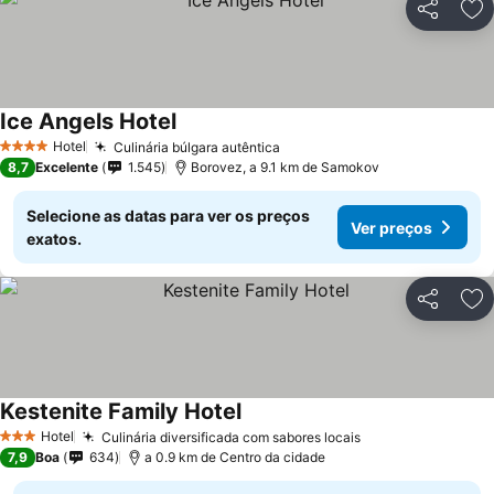
Partilhar
Ad
Ice Angels Hotel
Hotel
Culinária búlgara autêntica
4 Estrelas
8,7
Excelente
1.545
Borovez, a 9.1 km de Samokov
Selecione as datas para ver os preços
Ver preços
exatos.
Partilhar
Ad
Kestenite Family Hotel
Hotel
Culinária diversificada com sabores locais
3 Estrelas
7,9
Boa
634
a 0.9 km de Centro da cidade