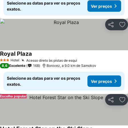
Selecione as datas para ver os preços
Ver preços
exatos.
Partilhar
Ad
Royal Plaza
Hotel
Acesso direto às pistas de esqui
3 Estrelas
8,6
Excelente
168
Borovez, a 9.0 km de Samokov
Selecione as datas para ver os preços
Ver preços
exatos.
Escolha popular
Partilhar
Ad