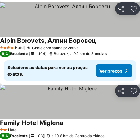
Partilhar
Ad
Alpin Borovets, Алпин Боровец
Hotel
Chalé com sauna privativa
4 Estrelas
9,3
Excelente
1.104
Borovez, a 9.2 km de Samokov
Selecione as datas para ver os preços
Ver preços
exatos.
Partilhar
Ad
Family Hotel Miglena
Hotel
2 Estrelas
8,6
Excelente
103
a 10.8 km de Centro da cidade