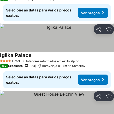
Selecione as datas para ver os preços
Ver preços
exatos.
Partilhar
Ad
Iglika Palace
Hotel
Interiores reformados em estilo alpino
4 Estrelas
8,7
Excelente
824
Borovez, a 9.1 km de Samokov
Selecione as datas para ver os preços
Ver preços
exatos.
Partilhar
Ad