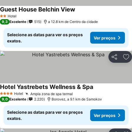
Guest House Belchin View
Hotel
2 Estrelas
9,3
Excelente
515
a 12.8 km de Centro da cidade
Selecione as datas para ver os preços
Ver preços
exatos.
Partilhar
Ad
Hotel Yastrebets Wellness & Spa
Hotel
Ampla zona de spa termal
4 Estrelas
9,0
Excelente
2.220
Borovez, a 9.1 km de Samokov
Selecione as datas para ver os preços
Ver preços
exatos.