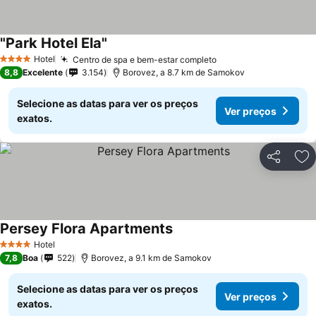
"Park Hotel Ela"
Hotel
Centro de spa e bem-estar completo
4 Estrelas
8,8
Excelente
3.154
Borovez, a 8.7 km de Samokov
Selecione as datas para ver os preços
Ver preços
exatos.
Partilhar
Ad
Persey Flora Apartments
Hotel
4 Estrelas
7,8
Boa
522
Borovez, a 9.1 km de Samokov
Selecione as datas para ver os preços
Ver preços
exatos.