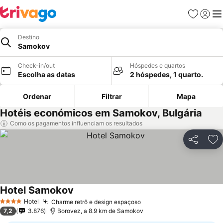
Favoritos
Iniciar
Me
Destino
Samokov
Check-in/out
Hóspedes e quartos
Escolha as datas
2 hóspedes, 1 quarto.
Ordenar
Filtrar
Mapa
Hotéis económicos em Samokov, Bulgária
Como os pagamentos influenciam os resultados
Partilhar
Ad
Hotel Samokov
Hotel
Charme retrô e design espaçoso
4 Estrelas
7,2
3.876
Borovez, a 8.9 km de Samokov