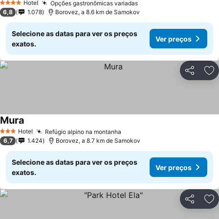
Hotel
Opções gastronômicas variadas
4 Estrelas
6,8
1.078
Borovez, a 8.6 km de Samokov
Selecione as datas para ver os preços
Ver preços
exatos.
Partilhar
Ad
Mura
Hotel
Refúgio alpino na montanha
3 Estrelas
6,7
1.424
Borovez, a 8.7 km de Samokov
Selecione as datas para ver os preços
Ver preços
exatos.
Partilhar
Ad