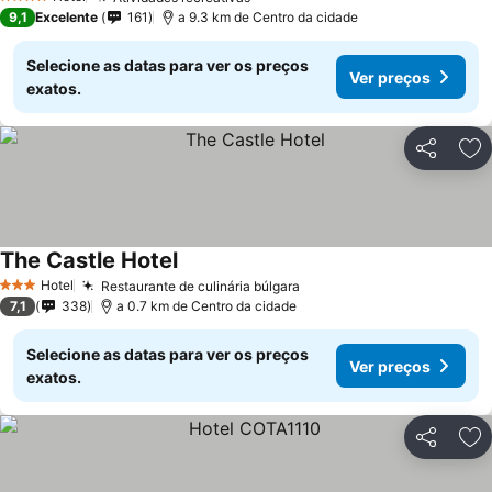
4 Estrelas
9,1
Excelente
161
a 9.3 km de Centro da cidade
Selecione as datas para ver os preços
Ver preços
exatos.
Partilhar
Ad
The Castle Hotel
Hotel
Restaurante de culinária búlgara
3 Estrelas
7,1
338
a 0.7 km de Centro da cidade
Selecione as datas para ver os preços
Ver preços
exatos.
Partilhar
Ad