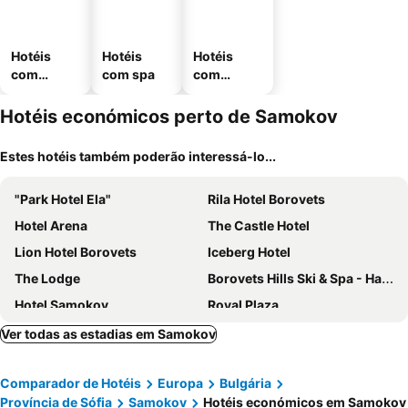
Hotéis
Hotéis
Hotéis
com
com spa
com
piscinas
estaciona
mento
Hotéis económicos perto de Samokov
Estes hotéis também poderão interessá-lo...
"Park Hotel Ela"
Rila Hotel Borovets
Hotel Arena
The Castle Hotel
Lion Hotel Borovets
Iceberg Hotel
The Lodge
Borovets Hills Ski & Spa - Half Board
Hotel Samokov
Royal Plaza
Royal Plaza A405
Persey Flora Apartments
Ver todas as estadias em Samokov
Ice Angels Hotel
Comparador de Hotéis
Europa
Bulgária
Província de Sófia
Samokov
Hotéis económicos em Samokov