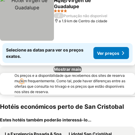
Hotel Virgen de
Partilhar
Adicionar aos favoritos
Guadalupe
Ver preços
4 Estrelas
/
Pontuação não disponível
a 1.9 km de Centro da cidade
Selecione as datas para ver os preços
Ver preços
exatos.
Mostrar mais
Os preços e a disponibilidade que recebemos dos sites de reserva
mudam frequentemente. Como tal, pode haver diferenças entre as
ofertas que consulta no trivago e os preços que estão disponíveis
nos sites de reserva.
Hotéis económicos perto de San Cristobal
Estes hotéis também poderão interessá-lo...
La Excelencia Posada & Spa
Lidotel San Cristóbal