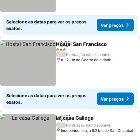
Selecione as datas para ver os preços
Ver preços
exatos.
Hostal San Francisco
Partilhar
Adicionar aos favoritos
Ver p
3 Estrelas
/
Pontuação não disponível
a 1.2 km de Centro da cidade
Selecione as datas para ver os preços
Ver preços
exatos.
La casa Gallega
Partilhar
Adicionar aos favoritos
Ver preços
/
Pontuação não disponível
Independencia, a 9.2 km de San Cristobal