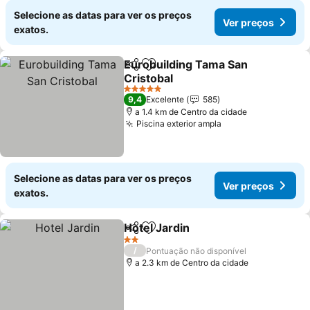
Selecione as datas para ver os preços
Ver preços
exatos.
Eurobuilding Tama San
Partilhar
Adicionar aos favoritos
Cristobal
Ver preços
5 Estrelas
9,4
Excelente
585
a 1.4 km de Centro da cidade
Piscina exterior ampla
Ver preços
Selecione as datas para ver os preços
Ver preços
exatos.
Hotel Jardin
Partilhar
Adicionar aos favoritos
Ver preços
2 Estrelas
/
Pontuação não disponível
a 2.3 km de Centro da cidade