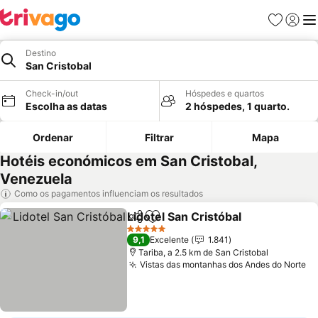
Favoritos
Iniciar
Me
Destino
San Cristobal
Check-in/out
Hóspedes e quartos
Escolha as datas
2 hóspedes, 1 quarto.
Ordenar
Filtrar
Mapa
Hotéis económicos em San Cristobal,
Venezuela
Como os pagamentos influenciam os resultados
Lidotel San Cristóbal
Partilhar
Adicionar aos favoritos
Ver p
5 Estrelas
9,1
Excelente
1.841
Tariba, a 2.5 km de San Cristobal
Vistas das montanhas dos Andes do Norte
Ve