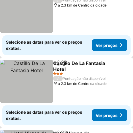
Pontuação não disponível
a 2.3 km de Centro da cidade
Selecione as datas para ver os preços
Ver preços
exatos.
Castillo De La Fantasia
Partilhar
Adicionar aos favoritos
Hotel
Ver preços
3 Estrelas
/
Pontuação não disponível
a 2.3 km de Centro da cidade
Selecione as datas para ver os preços
Ver preços
exatos.