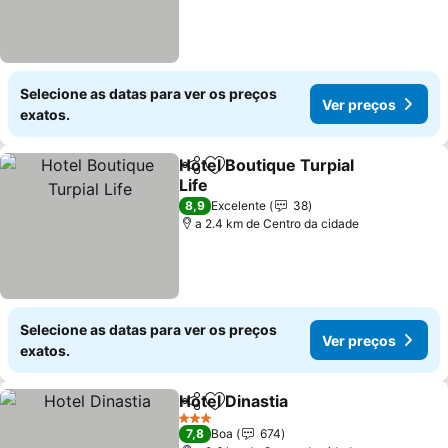
Selecione as datas para ver os preços
Ver preços
exatos.
Hotel Boutique Turpial
Partilhar
Adicionar aos favoritos
Life
Ver preços
8,9
Excelente
38
a 2.4 km de Centro da cidade
Selecione as datas para ver os preços
Ver preços
exatos.
Hotel Dinastia
Partilhar
Adicionar aos favoritos
Ver preços
3 Estrelas
7,8
Boa
674