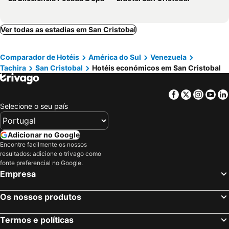
Ver todas as estadias em San Cristobal
Comparador de Hotéis
América do Sul
Venezuela
Tachira
San Cristobal
Hotéis económicos em San Cristobal
Facebook
Twitter
Insta
Yo
Selecione o seu país
Adicionar no Google
Encontre facilmente os nossos
resultados: adicione o trivago como
fonte preferencial no Google.
Empresa
Os nossos produtos
Termos e políticas