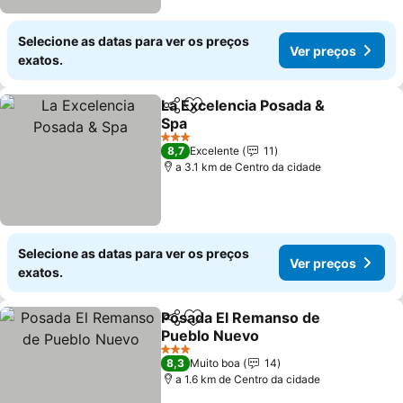
Selecione as datas para ver os preços
Ver preços
exatos.
La Excelencia Posada &
Partilhar
Adicionar aos favoritos
Spa
Ver preços
3 Estrelas
8,7
Excelente
11
a 3.1 km de Centro da cidade
Selecione as datas para ver os preços
Ver preços
exatos.
Posada El Remanso de
Partilhar
Adicionar aos favoritos
Pueblo Nuevo
Ver preços
3 Estrelas
8,3
Muito boa
14
a 1.6 km de Centro da cidade