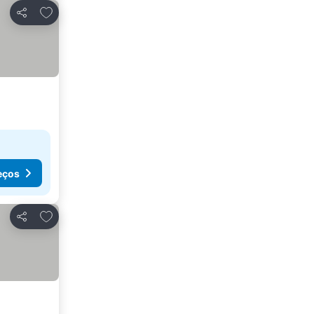
Adicionar aos favoritos
Partilhar
eços
Adicionar aos favoritos
Partilhar