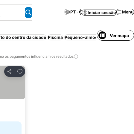
PT · €
Menu
Iniciar sessão
.
Ver mapa
rto do centro da cidade
Piscina
Pequeno-almoço incluído
Estac
o os pagamentos influenciam os resultados
Adicionar aos favoritos
Partilhar