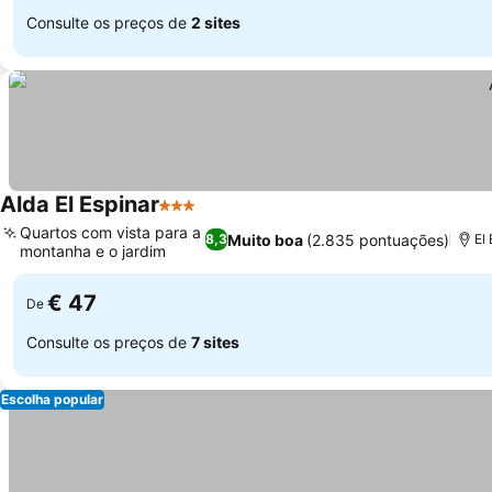
Consulte os preços de
2 sites
Alda El Espinar
3 Estrelas
Quartos com vista para a
Muito boa
(2.835 pontuações)
8,3
El
montanha e o jardim
€ 47
De
Consulte os preços de
7 sites
Escolha popular