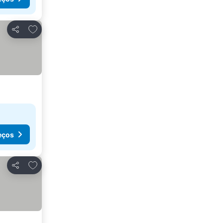
Adicionar aos favoritos
Partilhar
eços
Adicionar aos favoritos
Partilhar