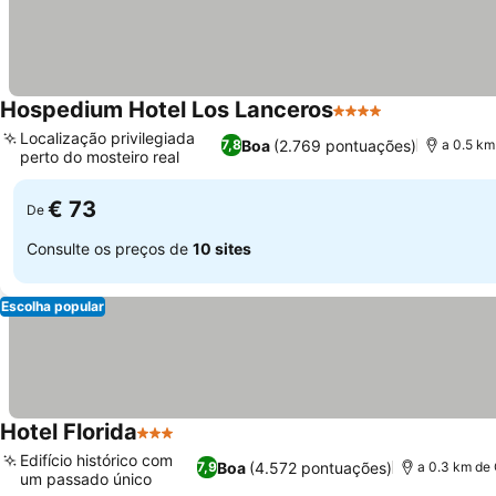
Hospedium Hotel Los Lanceros
4 Estrelas
Localização privilegiada
Boa
(2.769 pontuações)
7,8
a 0.5 km
perto do mosteiro real
€ 73
De
Consulte os preços de
10 sites
Escolha popular
Hotel Florida
3 Estrelas
Edifício histórico com
Boa
(4.572 pontuações)
7,9
a 0.3 km de 
um passado único