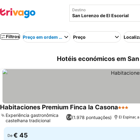
Destino
Filtros
Preço em ordem crescente
Preço
Localiz
Hotéis económicos em San 
Habitaciones Premium Finca la Casona
3 Estrela
Experiência gastronômica
(1.978 pontuações)
7,4
El Espinar, 
castelhana tradicional
€ 45
De