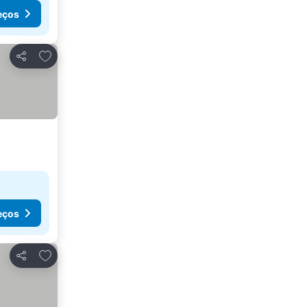
eços
Adicionar aos favoritos
Partilhar
eços
Adicionar aos favoritos
Partilhar