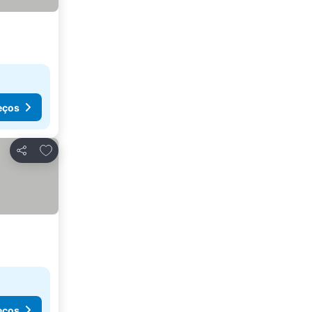
eços
Adicionar aos favoritos
Partilhar
eços