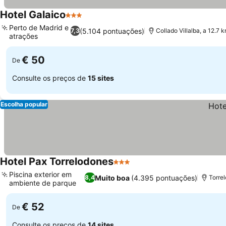
Hotel Galaico
3 Estrelas
Perto de Madrid e
(5.104 pontuações)
7,3
Collado Villalba, a 12.7 
atrações
€ 50
De
Consulte os preços de
15 sites
Escolha popular
Hotel Pax Torrelodones
3 Estrelas
Piscina exterior em
Muito boa
(4.395 pontuações)
8,4
Torrel
ambiente de parque
€ 52
De
Consulte os preços de
14 sites