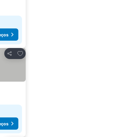
eços
Adicionar aos favoritos
Partilhar
eços