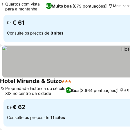
Quartos com vista
Muito boa
(879 pontuações)
8,4
Moralzarza
para a montanha
€ 61
De
Consulte os preços de
8 sites
Hotel Miranda & Suizo
3 Estrelas
Propriedade histórica do século
Boa
(3.664 pontuações)
7,6
a 0
XIX no centro da cidade
€ 62
De
Consulte os preços de
11 sites