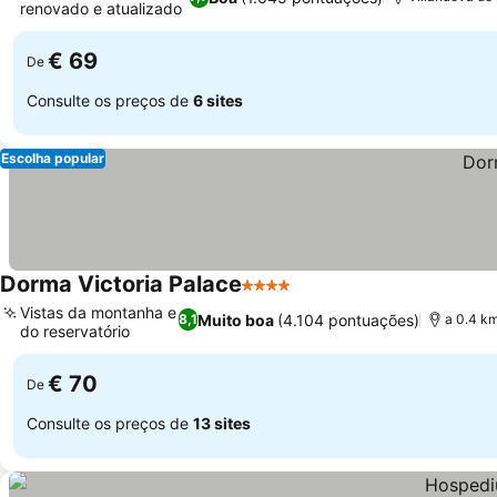
renovado e atualizado
€ 69
De
Consulte os preços de
6 sites
Escolha popular
Dorma Victoria Palace
4 Estrelas
Vistas da montanha e
Muito boa
(4.104 pontuações)
8,1
a 0.4 k
do reservatório
€ 70
De
Consulte os preços de
13 sites