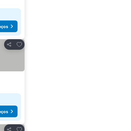
eços
Adicionar aos favoritos
Partilhar
eços
Adicionar aos favoritos