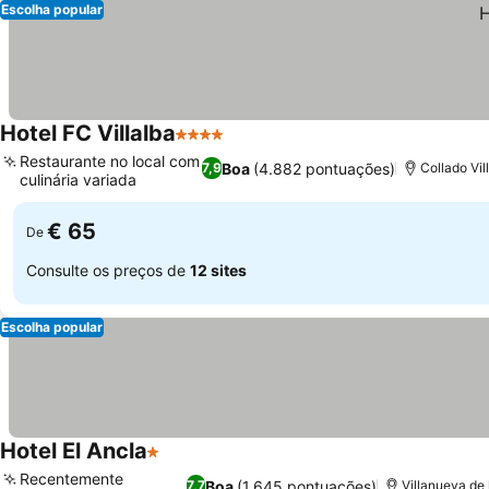
Escolha popular
Hotel FC Villalba
4 Estrelas
Restaurante no local com
Boa
(4.882 pontuações)
7,9
Collado Vil
culinária variada
€ 65
De
Consulte os preços de
12 sites
Escolha popular
Hotel El Ancla
1 Estrelas
Recentemente
Boa
(1.645 pontuações)
7,7
Villanueva de 