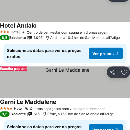
Hotel Andalo
Ver preços
Hotel
Centro de bem-estar com sauna e hidromassagem
Ver preço
3 Estrelas
8,5
Excelente
1.096
Andalo, a 10.4 km de San Michele all'Adige
Selecione as datas para ver os preços
Ver preços
exatos.
Escolha popular
Partilhar
Ad
Garni Le Maddalene
Ver preços
Hotel
Quartos espaçosos com vista para a montanha
Ver preços
4 Estrelas
9,5
Excelente
616
Sfruz, a 15.9 km de San Michele all'Adige
Selecione as datas para ver os preços
Ver preços