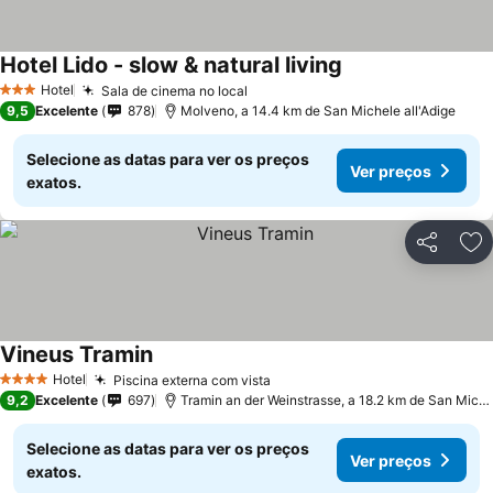
Hotel Lido - slow & natural living
Ver preços
Hotel
Sala de cinema no local
Ver preços
3 Estrelas
9,5
Excelente
878
Molveno, a 14.4 km de San Michele all'Adige
Selecione as datas para ver os preços
Ver preços
exatos.
Partilhar
Ad
Vineus Tramin
Ver preços
Hotel
Piscina externa com vista
Ver preços
4 Estrelas
9,2
Excelente
697
Tramin an der Weinstrasse, a 18.2 km de San Michel
Selecione as datas para ver os preços
Ver preços
exatos.