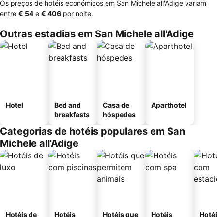
Os preços de hotéis económicos em San Michele all'Adige variam
entre
‎€ 54
e
‎€ 406
por noite.
Outras estadias em San Michele all'Adige
Hotel
Bed and
Casa de
Aparthotel
breakfasts
hóspedes
Categorias de hotéis populares em San
Michele all'Adige
Hotéis de
Hotéis
Hotéis que
Hotéis
Hoté