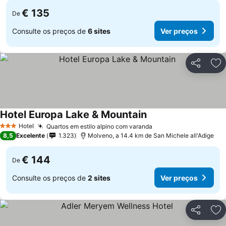
€ 135
De
Consulte os preços de
6 sites
Ver preços
Partilhar
Ad
Hotel Europa Lake & Mountain
Ver preços
Hotel
Quartos em estilo alpino com varanda
Ver preços
3 Estrelas
8,5
Excelente
1.323
Molveno, a 14.4 km de San Michele all'Adige
€ 144
De
Consulte os preços de
2 sites
Ver preços
Partilhar
Ad