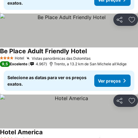
exatos.
Partilhar
Ad
Be Place Adult Friendly Hotel
Ver preços
Hotel
Vistas panorâmicas das Dolomitas
Ver preços
4 Estrelas
9,5
Excelente
4.967
Trento, a 13.2 km de San Michele all'Adige
Selecione as datas para ver os preços
Ver preços
exatos.
Partilhar
Ad
Hotel America
Ver preços