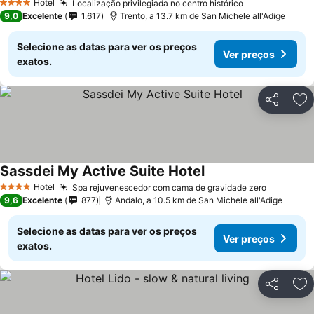
Hotel
Localização privilegiada no centro histórico
Ver preços
4 Estrelas
9,0
Excelente
1.617
Trento, a 13.7 km de San Michele all'Adige
Selecione as datas para ver os preços
Ver preços
exatos.
Partilhar
Ad
Sassdei My Active Suite Hotel
Ver preços
Hotel
Spa rejuvenescedor com cama de gravidade zero
Ver preç
4 Estrelas
9,6
Excelente
877
Andalo, a 10.5 km de San Michele all'Adige
Selecione as datas para ver os preços
Ver preços
exatos.
Partilhar
Ad