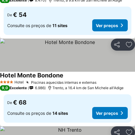
8,8
Excelente
8.470
Trento, a 9.8 km de San Michele all'Adige
€ 54
De
Consulte os preços de
11 sites
Ver preços
Partilhar
Ad
Hotel Monte Bondone
Ver preços
Hotel
Piscinas aquecidas internas e externas
Ver preços
4 Estrelas
9,0
Excelente
6.986
Trento, a 16.4 km de San Michele all'Adige
€ 68
De
Consulte os preços de
14 sites
Ver preços