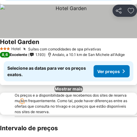
Partilhar
Ad
Hotel Garden
Ver preços
Hotel
Suítes com comodidades de spa privativas
Ver preços
3 Estrelas
8,6
Excelente
1.193
Andalo, a 10.1 km de San Michele all'Adige
Selecione as datas para ver os preços
Ver preços
exatos.
Mostrar mais
Os preços e a disponibilidade que recebemos dos sites de reserva
mudam frequentemente. Como tal, pode haver diferenças entre as
ofertas que consulta no trivago e os preços que estão disponíveis
nos sites de reserva.
Intervalo de preços