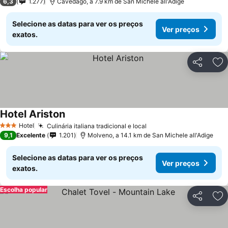
6,3
1.277
Cavedago, a 7.9 km de San Michele all'Adige
Selecione as datas para ver os preços
Ver preços
exatos.
Partilhar
Ad
Hotel Ariston
Ver preços
Hotel
Culinária italiana tradicional e local
Ver preços
3 Estrelas
9,1
Excelente
1.201
Molveno, a 14.1 km de San Michele all'Adige
Selecione as datas para ver os preços
Ver preços
exatos.
Escolha popular
Partilhar
Ad