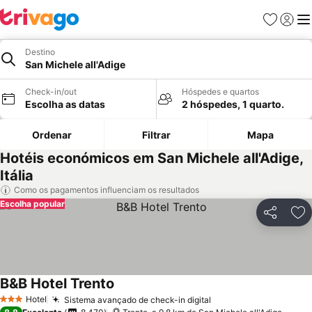
Favoritos
Iniciar
Me
Destino
San Michele all'Adige
Check-in/out
Hóspedes e quartos
Escolha as datas
2 hóspedes, 1 quarto.
Ordenar
Filtrar
Mapa
Hotéis económicos em San Michele all'Adige,
Itália
Como os pagamentos influenciam os resultados
Escolha popular
Partilhar
Ad
B&B Hotel Trento
Ver preços
Hotel
Sistema avançado de check-in digital
Ver preços
3 Estrelas