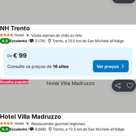
Partilhar
Ad
NH Trento
Ver preços
Hotel
Vistas alpinas do chão ao teto
Ver preços
4 Estrelas
9,0
Excelente
5.174
Trento, a 15.0 km de San Michele all'Adige
€ 99
De
Consulte os preços de
16 sites
Ver preços
Escolha popular
Partilhar
Ad
Hotel Villa Madruzzo
Ver preços
Hotel
Restaurantes gourmet regionais
Ver preços
4 Estrelas
9,4
Excelente
8.868
Trento, a 13.5 km de San Michele all'Adige