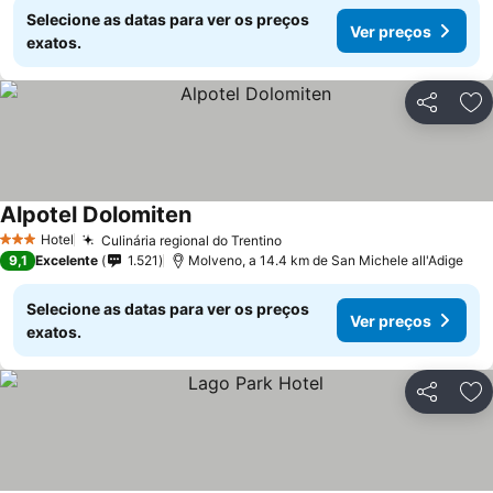
Selecione as datas para ver os preços
Ver preços
exatos.
Partilhar
Ad
Alpotel Dolomiten
Ver preços
Hotel
Culinária regional do Trentino
Ver preços
3 Estrelas
9,1
Excelente
1.521
Molveno, a 14.4 km de San Michele all'Adige
Selecione as datas para ver os preços
Ver preços
exatos.
Partilhar
Ad