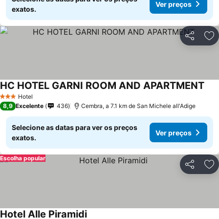
Ver preços
exatos.
Partilhar
Ad
HC HOTEL GARNI ROOM AND APARTMENT
Ver
Hotel
3 Estrelas
8,9
Excelente
436
Cembra, a 7.1 km de San Michele all'Adige
Selecione as datas para ver os preços
Ver preços
exatos.
Escolha popular
Partilhar
Ad
Hotel Alle Piramidi