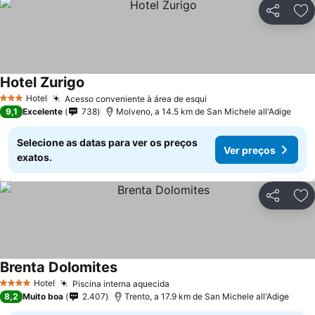
Partilhar
Ad
Hotel Zurigo
Ver preços
Hotel
Acesso conveniente à área de esqui
Ver preços
3 Estrelas
9,1
Excelente
738
Molveno, a 14.5 km de San Michele all'Adige
Selecione as datas para ver os preços
Ver preços
exatos.
Partilhar
Ad
Brenta Dolomites
Ver preços
Hotel
Piscina interna aquecida
Ver preços
4 Estrelas
8,2
Muito boa
2.407
Trento, a 17.9 km de San Michele all'Adige