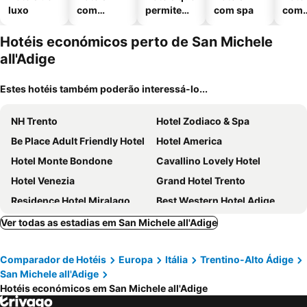
luxo
com
permitem
com spa
com
piscinas
animais
esta
ment
Hotéis económicos perto de San Michele
all'Adige
Estes hotéis também poderão interessá-lo...
NH Trento
Hotel Zodiaco & Spa
Be Place Adult Friendly Hotel
Hotel America
Hotel Monte Bondone
Cavallino Lovely Hotel
Hotel Venezia
Grand Hotel Trento
Residence Hotel Miralago
Best Western Hotel Adige
Adler Meryem Wellness Hotel
B&B Hotel Trento
Ver todas as estadias em San Michele all'Adige
Hotel Lido - slow & natural living
Hotel Sporting Trento
Comparador de Hotéis
Europa
Itália
Trentino-Alto Ádige
Hotel Dolomiti Chalet
HC HOTEL GARNI ROOM AND APARTMENT
San Michele all'Adige
Hotel Alle Piramidi
Hi Hotels Trento - Wellness & Spa Adults Only
Hotéis económicos em San Michele all'Adige
Hotel Villa Madruzzo
Aquila D'Oro