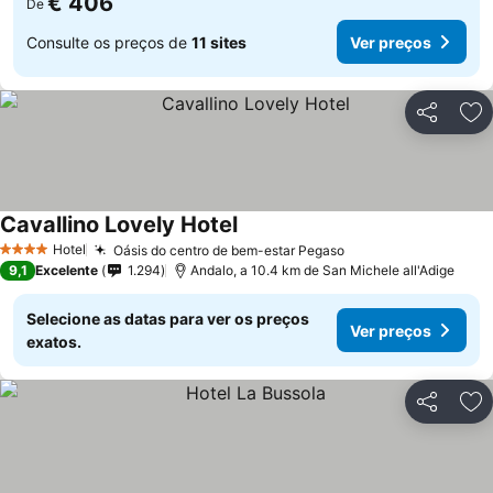
€ 406
De
Consulte os preços de
11 sites
Ver preços
Partilhar
Ad
Cavallino Lovely Hotel
Ver preços
Hotel
Oásis do centro de bem-estar Pegaso
Ver preços
4 Estrelas
9,1
Excelente
1.294
Andalo, a 10.4 km de San Michele all'Adige
Selecione as datas para ver os preços
Ver preços
exatos.
Partilhar
Ad