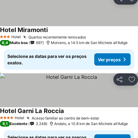
Partilhar
Ad
Hotel Miramonti
Ver preços
Hotel
Quartos recentemente renovados
Ver preços
3 Estrelas
8,4
Muito boa
697
Molveno, a 14.5 km de San Michele all'Adige
Selecione as datas para ver os preços
Ver preços
exatos.
Partilhar
Ad
Hotel Garni La Roccia
Ver preços
Hotel
Acesso familiar ao centro de bem-estar
Ver preços
4 Estrelas
9,1
Excelente
3.248
Andalo, a 10.8 km de San Michele all'Adige
Selecione as datas para ver os preços