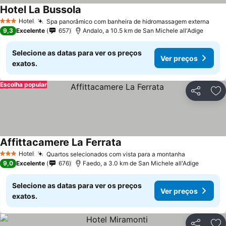
Hotel La Bussola
Ver preços
Hotel
Spa panorâmico com banheira de hidromassagem externa
Ver 
3 Estrelas
9,3
Excelente
657
Andalo, a 10.5 km de San Michele all'Adige
Selecione as datas para ver os preços
Ver preços
exatos.
Escolha popular
Partilhar
Ad
Affittacamere La Ferrata
Ver preços
Hotel
Quartos selecionados com vista para a montanha
Ver preços
3 Estrelas
9,0
Excelente
676
Faedo, a 3.0 km de San Michele all'Adige
Selecione as datas para ver os preços
Ver preços
exatos.