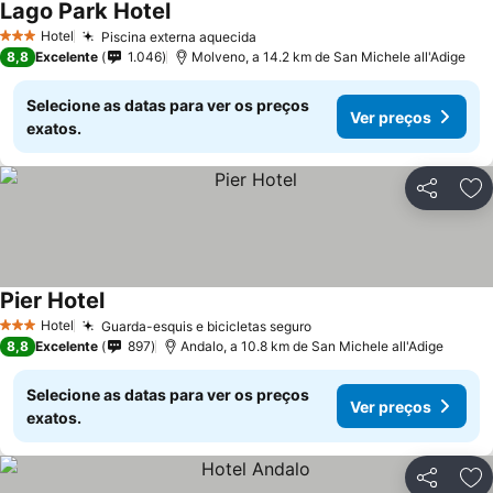
Lago Park Hotel
Ver preços
Hotel
Piscina externa aquecida
Ver preços
3 Estrelas
8,8
Excelente
1.046
Molveno, a 14.2 km de San Michele all'Adige
Selecione as datas para ver os preços
Ver preços
exatos.
Partilhar
Ad
Pier Hotel
Ver preços
Hotel
Guarda-esquis e bicicletas seguro
Ver preços
3 Estrelas
8,8
Excelente
897
Andalo, a 10.8 km de San Michele all'Adige
Selecione as datas para ver os preços
Ver preços
exatos.
Partilhar
Ad