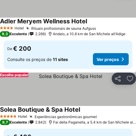
Adler Meryem Wellness Hotel
Ver preços
Hotel
Rituais profissionais de sauna Aufguss
Ver preços
4 Estrelas
9,3
Excelente
2.266
Andalo, a 10.6 km de San Michele all'Adige
€ 200
De
Consulte os preços de
11 sites
Ver preços
Escolha popular
Partilhar
Ad
Solea Boutique & Spa Hotel
Ver preços
Hotel
Experiências gastronômicas gourmet
Ver preços
5 Estrelas
9,7
Excelente
2.842
Fai della Paganella, a 5.4 km de San Michele all'