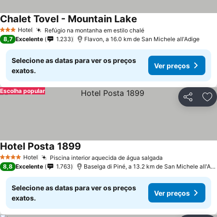
Chalet Tovel - Mountain Lake
Ver preços
Hotel
Refúgio na montanha em estilo chalé
Ver preços
3 Estrelas
8,7
Excelente
1.233
Flavon, a 16.0 km de San Michele all'Adige
Selecione as datas para ver os preços
Ver preços
exatos.
Escolha popular
Partilhar
Ad
Hotel Posta 1899
Ver preços
Hotel
Piscina interior aquecida de água salgada
Ver preços
4 Estrelas
8,8
Excelente
1.763
Baselga di Piné, a 13.2 km de San Michele all'Adi
Selecione as datas para ver os preços
Ver preços
exatos.