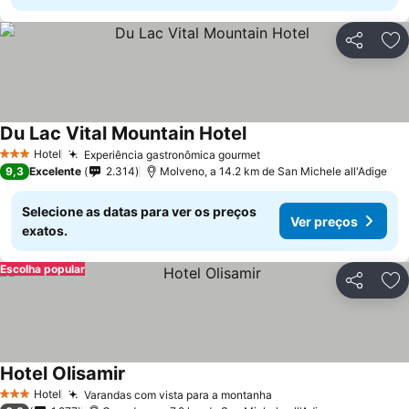
Partilhar
Ad
Du Lac Vital Mountain Hotel
Ver preços
Hotel
Experiência gastronômica gourmet
Ver preços
3 Estrelas
9,3
Excelente
2.314
Molveno, a 14.2 km de San Michele all'Adige
Selecione as datas para ver os preços
Ver preços
exatos.
Escolha popular
Partilhar
Ad
Hotel Olisamir
Ver preços
Hotel
Varandas com vista para a montanha
Ver preços
3 Estrelas