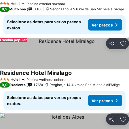
Ver preços
Hotel
Piscina exterior sazonal
Ver preços
3 Estrelas
8,2
Muito boa
3.186
Segonzano, a 9.6 km de San Michele all'Adige
Selecione as datas para ver os preços
Ver preços
exatos.
Escolha popular
Partilhar
Ad
Residence Hotel Miralago
Ver preços
Hotel
Piscina wellness coberta
Ver preços
3 Estrelas
9,0
Excelente
1.768
Pergine, a 14.4 km de San Michele all'Adige
Selecione as datas para ver os preços
Ver preços
exatos.
Partilhar
Ad