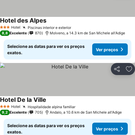
Hotel des Alpes
Ver preços
Hotel
Piscinas interior e exterior
Ver preços
3 Estrelas
8,8
Excelente
870
Molveno, a 14.3 km de San Michele all'Adige
Selecione as datas para ver os preços
Ver preços
exatos.
Partilhar
Ad
Hotel De la Ville
Ver preços
Hotel
Hospitalidade alpina familiar
Ver preços
3 Estrelas
9,2
Excelente
705
Andalo, a 10.6 km de San Michele all'Adige
Selecione as datas para ver os preços
Ver preços
exatos.