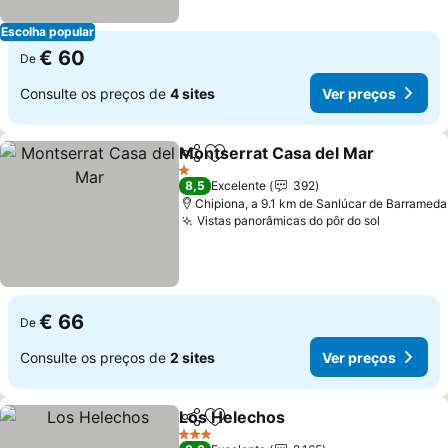
Escolha popular
€ 60
De
Consulte os preços de
4 sites
Ver preços
Montserrat Casa del Mar
Partilhar
Adicionar aos favoritos
V
1 Estrelas
8,5
Excelente
392
Chipiona, a 9.1 km de Sanlúcar de Barrameda
Vistas panorâmicas do pôr do sol
Ver preç
€ 66
De
Consulte os preços de
2 sites
Ver preços
Los Helechos
Partilhar
Adicionar aos favoritos
Ver preços
3 Estrelas