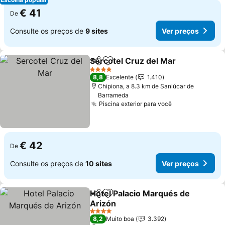
€ 41
De
Consulte os preços de
9 sites
Ver preços
Sercotel Cruz del Mar
Partilhar
Adicionar aos favoritos
Ver 
4 Estrelas
8,8
Excelente
1.410
Chipiona, a 8.3 km de Sanlúcar de
Barrameda
Piscina exterior para você
Ver preços
€ 42
De
Consulte os preços de
10 sites
Ver preços
Hotel Palacio Marqués de
Partilhar
Adicionar aos favoritos
Arizón
Ver preços
4 Estrelas
8,2
Muito boa
3.392