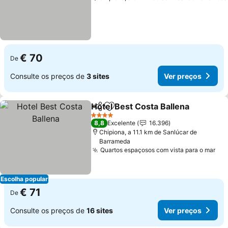
€ 70
De
Consulte os preços de
3 sites
Ver preços
Hotel Best Costa Ballena
Partilhar
Adicionar aos favoritos
V
4 Estrelas
8,8
Excelente
16.396
Chipiona, a 11.1 km de Sanlúcar de
Barrameda
Quartos espaçosos com vista para o mar
Ver
Escolha popular
€ 71
De
Consulte os preços de
16 sites
Ver preços