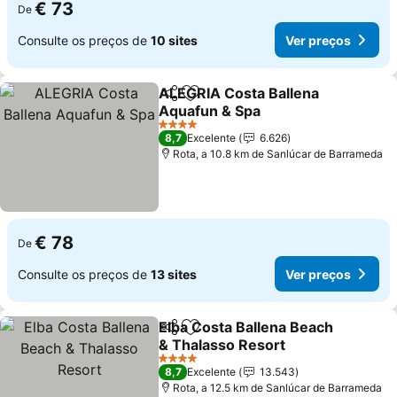
€ 73
De
Consulte os preços de
10 sites
Ver preços
ALEGRIA Costa Ballena
Partilhar
Adicionar aos favoritos
Aquafun & Spa
Ver preços
4 Estrelas
8,7
Excelente
6.626
Rota, a 10.8 km de Sanlúcar de Barrameda
€ 78
De
Consulte os preços de
13 sites
Ver preços
Elba Costa Ballena Beach
Partilhar
Adicionar aos favoritos
& Thalasso Resort
Ver preços
4 Estrelas
8,7
Excelente
13.543
Rota, a 12.5 km de Sanlúcar de Barrameda