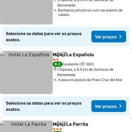
Barrameda
Banheiros privativos com secadores de
cabelo
Selecione as datas para ver os preços
Ver preços
exatos.
Hotel La Española
Partilhar
Adicionar aos favoritos
Ver preç
2 Estrelas
9,2
Excelente
693
Chipiona, a 8.5 km de Sanlúcar de
Barrameda
A poucos passos da Praia Cruz del Mar
Ver 
Selecione as datas para ver os preços
Ver preços
exatos.
Hotel La Parrita
Partilhar
Adicionar aos favoritos
Ver preços
3 Estrelas