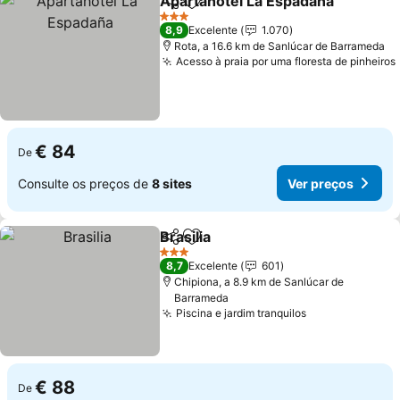
Apartahotel La Espadaña
Partilhar
Adicionar aos favoritos
V
3 Estrelas
8,9
Excelente
1.070
Rota, a 16.6 km de Sanlúcar de Barrameda
Acesso à praia por uma floresta de pinheiros
€ 84
De
Consulte os preços de
8 sites
Ver preços
Brasilia
Partilhar
Adicionar aos favoritos
Ver preços
3 Estrelas
8,7
Excelente
601
Chipiona, a 8.9 km de Sanlúcar de
Barrameda
Piscina e jardim tranquilos
Ver preços
€ 88
De