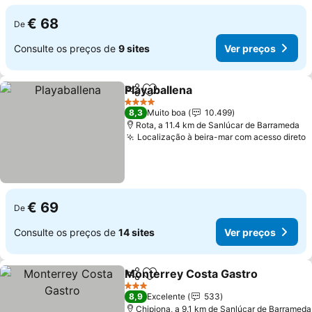
€ 68
De
Consulte os preços de
9 sites
Ver preços
Playaballena
Partilhar
Adicionar aos favoritos
Ver preços
4 Estrelas
8,3
Muito boa
10.499
Rota, a 11.4 km de Sanlúcar de Barrameda
Localização à beira-mar com acesso direto
V
€ 69
De
Consulte os preços de
14 sites
Ver preços
Monterrey Costa Gastro
Partilhar
Adicionar aos favoritos
V
3 Estrelas
8,9
Excelente
533
Chipiona, a 9.1 km de Sanlúcar de Barrameda