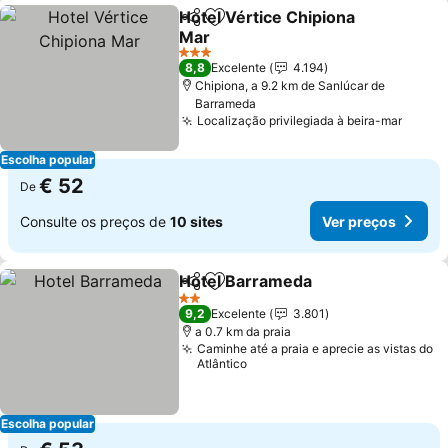
Hotel Vértice Chipiona
Partilhar
Adicionar aos favoritos
Mar
Ver preços
3 Estrelas
8,8
Excelente
4.194
Chipiona, a 9.2 km de Sanlúcar de
Barrameda
Localização privilegiada à beira-mar
Ver p
Escolha popular
€ 52
De
Consulte os preços de
10 sites
Ver preços
Hotel Barrameda
Partilhar
Adicionar aos favoritos
Ver preç
2 Estrelas
9,2
Excelente
3.801
a 0.7 km da praia
Caminhe até a praia e aprecie as vistas do
Atlântico
Escolha popular