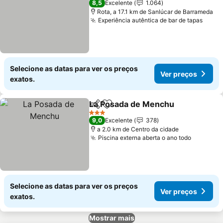
8,5
Excelente
1.064
Rota, a 17.1 km de Sanlúcar de Barrameda
Experiência autêntica de bar de tapas
Ver p
Selecione as datas para ver os preços
Ver preços
exatos.
La Posada de Menchu
Partilhar
Adicionar aos favoritos
Ver 
3 Estrelas
9,0
Excelente
378
a 2.0 km de Centro da cidade
Piscina externa aberta o ano todo
Ver pre
Selecione as datas para ver os preços
Ver preços
exatos.
Mostrar mais