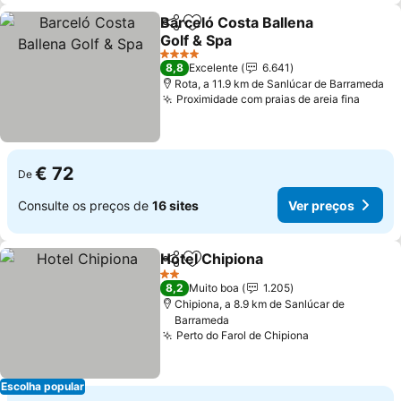
Barceló Costa Ballena
Partilhar
Adicionar aos favoritos
Golf & Spa
Ver preços
4 Estrelas
8,8
Excelente
6.641
Rota, a 11.9 km de Sanlúcar de Barrameda
Proximidade com praias de areia fina
Ver p
€ 72
De
Consulte os preços de
16 sites
Ver preços
Hotel Chipiona
Partilhar
Adicionar aos favoritos
Ver preços
2 Estrelas
8,2
Muito boa
1.205
Chipiona, a 8.9 km de Sanlúcar de
Barrameda
Perto do Farol de Chipiona
Ver preços
Escolha popular