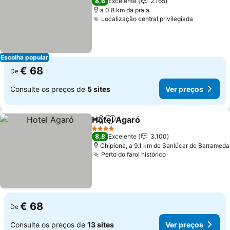
8,6
Excelente
2.165
a 0.8 km da praia
Localização central privilegiada
Ver preç
Escolha popular
€ 68
De
Consulte os preços de
5 sites
Ver preços
Hotel Agaró
Partilhar
Adicionar aos favoritos
Ver preços
4 Estrelas
8,8
Excelente
3.100
Chipiona, a 9.1 km de Sanlúcar de Barrameda
Perto do farol histórico
Ver preços
€ 68
De
Consulte os preços de
13 sites
Ver preços