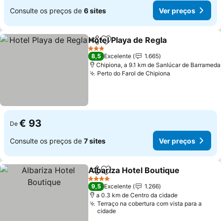
Consulte os preços de
6 sites
Ver preços
Hotel Playa de Regla
Partilhar
Adicionar aos favoritos
Ver p
3 Estrelas
8,5
Excelente
1.665
Chipiona, a 9.1 km de Sanlúcar de Barrameda
Perto do Farol de Chipiona
Ver preços
€ 93
De
Consulte os preços de
7 sites
Ver preços
Albariza Hotel Boutique
Partilhar
Adicionar aos favoritos
Ve
4 Estrelas
9,5
Excelente
1.266
a 0.3 km de Centro da cidade
Terraço na cobertura com vista para a
cidade