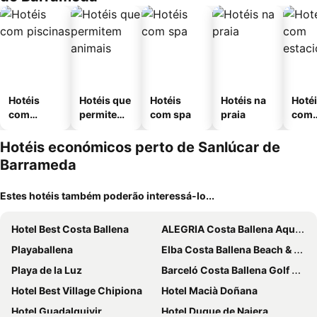
Hotéis
Hotéis que
Hotéis
Hotéis na
Hoté
com
permitem
com spa
praia
com
piscinas
animais
esta
ment
Hotéis económicos perto de Sanlúcar de
Barrameda
Estes hotéis também poderão interessá-lo...
Hotel Best Costa Ballena
ALEGRIA Costa Ballena Aquafun & Spa
Playaballena
Elba Costa Ballena Beach & Thalasso Resort
Playa de la Luz
Barceló Costa Ballena Golf & Spa
Hotel Best Village Chipiona
Hotel Macià Doñana
Hotel Guadalquivir
Hotel Duque de Najera