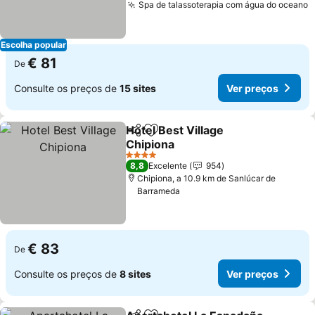
Spa de talassoterapia com água do oceano
V
Escolha popular
€ 81
De
Consulte os preços de
15 sites
Ver preços
Hotel Best Village
Partilhar
Adicionar aos favoritos
Chipiona
Ver preços
4 Estrelas
8,8
Excelente
954
Chipiona, a 10.9 km de Sanlúcar de
Barrameda
€ 83
De
Consulte os preços de
8 sites
Ver preços