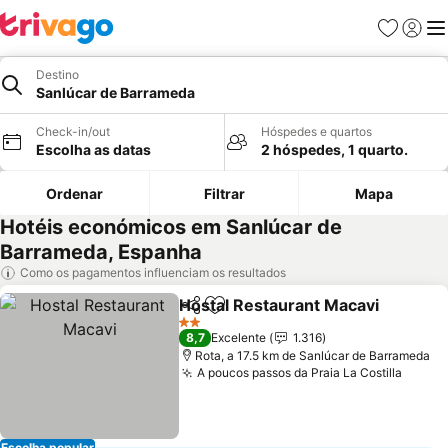
Favoritos
Iniciar
Me
Destino
Sanlúcar de Barrameda
Check-in/out
Hóspedes e quartos
Escolha as datas
2 hóspedes, 1 quarto.
Ordenar
Filtrar
Mapa
Hotéis económicos em Sanlúcar de
Barrameda, Espanha
Como os pagamentos influenciam os resultados
Hostal Restaurant Macavi
Partilhar
Adicionar aos favoritos
2 Estrelas
8,7
Excelente
1.316
Rota, a 17.5 km de Sanlúcar de Barrameda
A poucos passos da Praia La Costilla
Ver p
Escolha popular