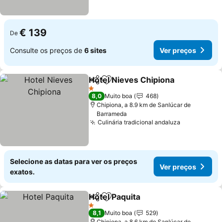
€ 139
De
Consulte os preços de
6 sites
Ver preços
Hotel Nieves Chipiona
Partilhar
Adicionar aos favoritos
Ver 
1 Estrelas
8,0
Muito boa
468
Chipiona, a 8.9 km de Sanlúcar de
Barrameda
Culinária tradicional andaluza
Ver preços
Selecione as datas para ver os preços
Ver preços
exatos.
Hotel Paquita
Partilhar
Adicionar aos favoritos
Ver preços
1 Estrelas
8,1
Muito boa
529
Chipiona, a 8.6 km de Sanlúcar de