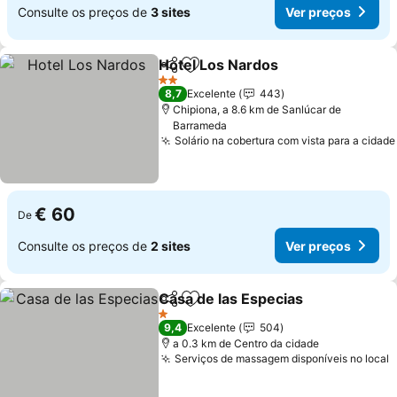
Consulte os preços de
3 sites
Ver preços
Hotel Los Nardos
Partilhar
Adicionar aos favoritos
Ver preç
2 Estrelas
8,7
Excelente
443
Chipiona, a 8.6 km de Sanlúcar de
Barrameda
Solário na cobertura com vista para a cidade
€ 60
De
Consulte os preços de
2 sites
Ver preços
Casa de las Especias
Partilhar
Adicionar aos favoritos
Ver p
1 Estrelas
9,4
Excelente
504
a 0.3 km de Centro da cidade
Serviços de massagem disponíveis no local
V