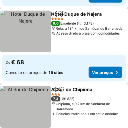
Hotel Duque de Najera
Partilhar
Adicionar aos favoritos
Ver
4 Estrelas
9,0
Excelente
3.173
Rota, a 18.1 km de Sanlúcar de Barrameda
Acesso direto à praia com comodidades
Ver
€ 68
De
Consulte os preços de
15 sites
Ver preços
Al Sur de Chipiona
Partilhar
Adicionar aos favoritos
Ver pre
3 Estrelas
7,3
822
Chipiona, a 9.2 km de Sanlúcar de
Barrameda
Edifícios tradicionais em estilo andaluz
Ver 