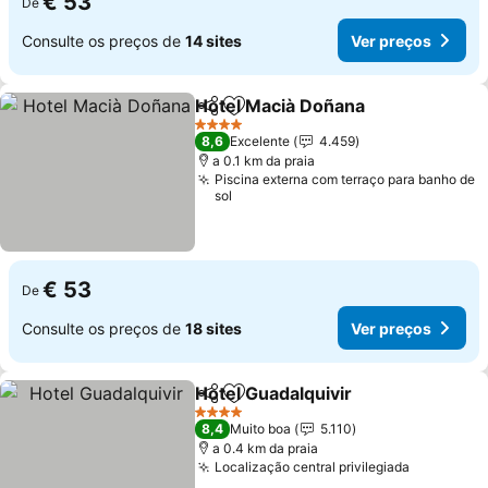
€ 53
De
Consulte os preços de
14 sites
Ver preços
Hotel Macià Doñana
Partilhar
Adicionar aos favoritos
Ver pr
4 Estrelas
8,6
Excelente
4.459
a 0.1 km da praia
Piscina externa com terraço para banho de
sol
€ 53
De
Consulte os preços de
18 sites
Ver preços
Hotel Guadalquivir
Partilhar
Adicionar aos favoritos
Ver pre
4 Estrelas
8,4
Muito boa
5.110
a 0.4 km da praia
Localização central privilegiada
Ver preç