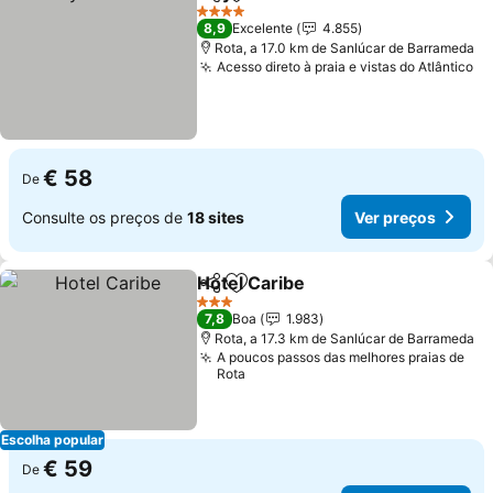
Partilhar
Adicionar aos favoritos
Ver preços
4 Estrelas
8,9
Excelente
4.855
Rota, a 17.0 km de Sanlúcar de Barrameda
Acesso direto à praia e vistas do Atlântico
Ve
€ 58
De
Consulte os preços de
18 sites
Ver preços
Hotel Caribe
Partilhar
Adicionar aos favoritos
Ver preços
3 Estrelas
7,8
Boa
1.983
Rota, a 17.3 km de Sanlúcar de Barrameda
A poucos passos das melhores praias de
Rota
Escolha popular
€ 59
De