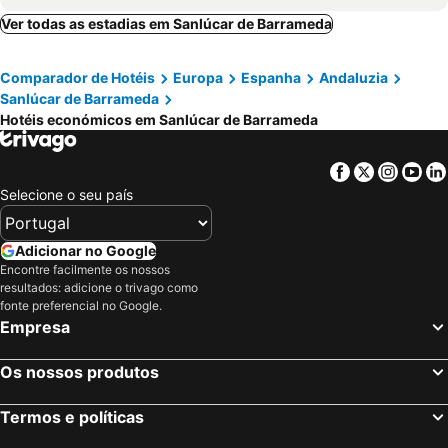
Hotel Vértice Chipiona Mar
Sercotel Cruz del Mar
Ver todas as estadias em Sanlúcar de Barrameda
Hotel Barrameda
La Alcoba del Agua Hotel Boutique
Comparador de Hotéis
Europa
Espanha
Andaluzia
Al Sur de Chipiona
Hotel Palacio Marqués de Arizón
Sanlúcar de Barrameda
Hotel Caribe
Hotel Agaró
Hotéis económicos em Sanlúcar de Barrameda
Apartahotel La Espadaña
Hotel Playa de Regla
Hotel Chipiona
Hotel La Parrita
Facebook
Twitter
Insta
Yo
Selecione o seu país
Posada de Palacio
Hostal Restaurant Macavi
Brasilia
La Posada de Menchu
Adicionar no Google
Hotel La Española
Hotel Nieves Chipiona
Encontre facilmente os nossos
Albariza Hotel Boutique
Hotel Paquita
resultados: adicione o trivago como
fonte preferencial no Google.
La Bendita Locura
Macià Doñana
Empresa
Los Helechos
Hotel Pozo Rey
Oasis Islantilla
Monterrey Costa Gastro
Os nossos produtos
Casa de las Especias
Hotel Los Nardos
Termos e políticas
La Carreña
Apartamento con Terraza,a 100m playa Costilla y Frente al Castillo