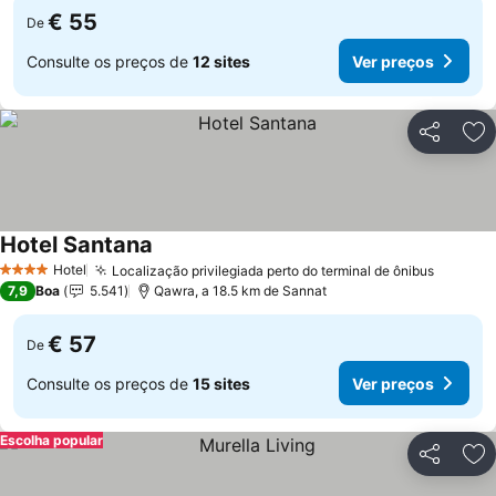
€ 55
De
Consulte os preços de
12 sites
Ver preços
Partilhar
Ad
Hotel Santana
Ver preços
Hotel
Localização privilegiada perto do terminal de ônibus
Ver pr
4 Estrelas
7,9
Boa
5.541
Qawra, a 18.5 km de Sannat
€ 57
De
Consulte os preços de
15 sites
Ver preços
Escolha popular
Partilhar
Ad