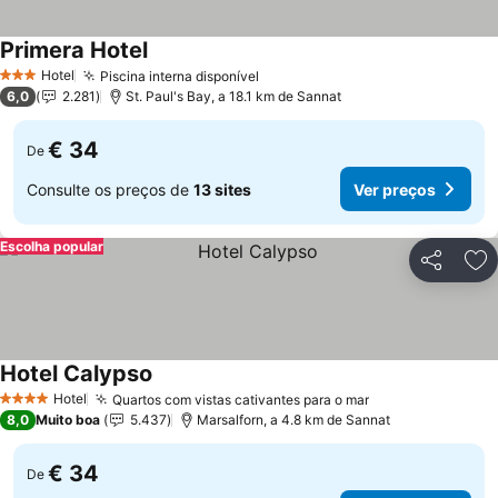
Primera Hotel
Ver preços
Hotel
Piscina interna disponível
Ver preços
3 Estrelas
6,0
2.281
St. Paul's Bay, a 18.1 km de Sannat
€ 34
De
Consulte os preços de
13 sites
Ver preços
Escolha popular
Partilhar
Ad
Hotel Calypso
Ver preços
Hotel
Quartos com vistas cativantes para o mar
Ver preços
4 Estrelas
8,0
Muito boa
5.437
Marsalforn, a 4.8 km de Sannat
€ 34
De