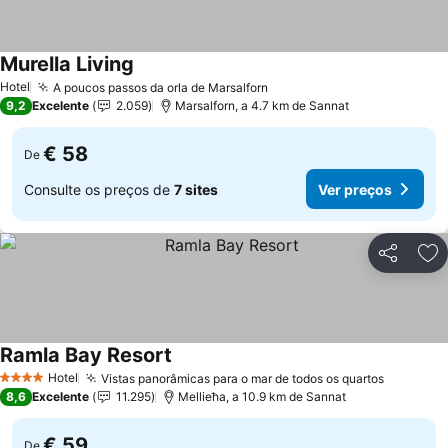
Murella Living
Ver preços
Hotel
A poucos passos da orla de Marsalforn
Ver preços
9,2
Excelente
2.059
Marsalforn, a 4.7 km de Sannat
€ 58
De
Consulte os preços de
7 sites
Ver preços
Partilhar
Ad
Ramla Bay Resort
Ver preços
Hotel
Vistas panorâmicas para o mar de todos os quartos
Ver pre
4 Estrelas
8,6
Excelente
11.295
Mellieħa, a 10.9 km de Sannat
€ 59
De