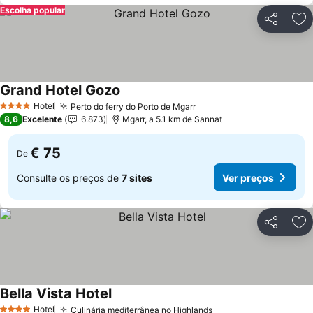
Escolha popular
Partilhar
Ad
Grand Hotel Gozo
Ver preços
Hotel
Perto do ferry do Porto de Mgarr
Ver preços
4 Estrelas
8,6
Excelente
6.873
Mgarr, a 5.1 km de Sannat
€ 75
De
Consulte os preços de
7 sites
Ver preços
Partilhar
Ad
Bella Vista Hotel
Ver preços
Hotel
Culinária mediterrânea no Highlands
Ver preços