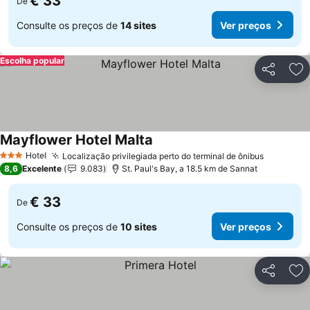
€ 33
De
Consulte os preços de
14 sites
Ver preços
Escolha popular
Partilhar
Ad
Mayflower Hotel Malta
Ver preços
Hotel
Localização privilegiada perto do terminal de ônibus
Ver preç
3 Estrelas
8,6
Excelente
9.083
St. Paul's Bay, a 18.5 km de Sannat
€ 33
De
Consulte os preços de
10 sites
Ver preços
Partilhar
Ad