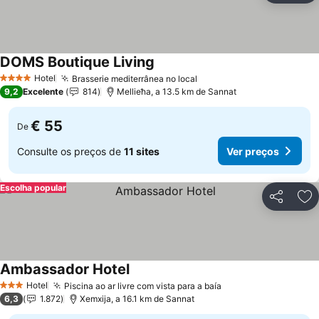
DOMS Boutique Living
Ver preços
Hotel
Brasserie mediterrânea no local
Ver preços
4 Estrelas
9,2
Excelente
814
Mellieħa, a 13.5 km de Sannat
€ 55
De
Consulte os preços de
11 sites
Ver preços
Escolha popular
Partilhar
Ad
Ambassador Hotel
Ver preços
Hotel
Piscina ao ar livre com vista para a baía
Ver preços
3 Estrelas
6,3
1.872
Xemxija, a 16.1 km de Sannat