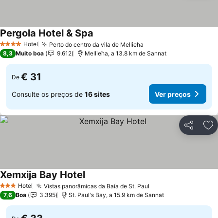
Pergola Hotel & Spa
Ver preços
Hotel
Perto do centro da vila de Mellieħa
Ver preços
4 Estrelas
8,3
Muito boa
9.612
Mellieħa, a 13.8 km de Sannat
€ 31
De
Consulte os preços de
16 sites
Ver preços
Partilhar
Ad
Xemxija Bay Hotel
Ver preços
Hotel
Vistas panorâmicas da Baía de St. Paul
Ver preços
3 Estrelas
7,6
Boa
3.395
St. Paul's Bay, a 15.9 km de Sannat