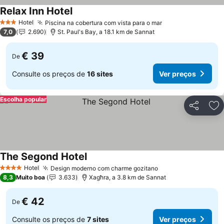
Relax Inn Hotel
Ver preços
Hotel
Piscina na cobertura com vista para o mar
Ver preços
3 Estrelas
7,0
2.690
St. Paul's Bay, a 18.1 km de Sannat
€ 39
De
Consulte os preços de
16 sites
Ver preços
Escolha popular
Partilhar
Ad
The Segond Hotel
Ver preços
Hotel
Design moderno com charme gozitano
Ver preços
4 Estrelas
8,3
Muito boa
3.633
Xagħra, a 3.8 km de Sannat
€ 42
De
Consulte os preços de
7 sites
Ver preços