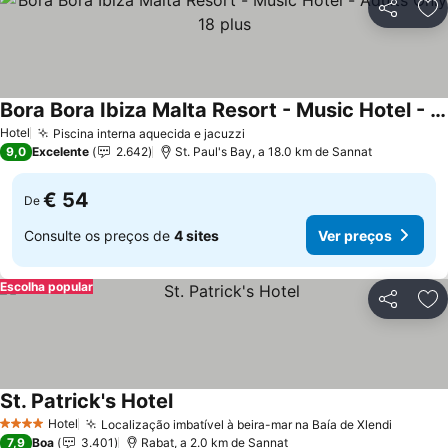
Partilhar
Ad
Bora Bora Ibiza Malta Resort - Music Hotel - Adults Only 18 plus
Ver preços
Hotel
Piscina interna aquecida e jacuzzi
Ver preços
9,0
Excelente
2.642
St. Paul's Bay, a 18.0 km de Sannat
€ 54
De
Consulte os preços de
4 sites
Ver preços
Escolha popular
Partilhar
Ad
St. Patrick's Hotel
Ver preços
Hotel
Localização imbatível à beira-mar na Baía de Xlendi
Ver pr
4 Estrelas
7,9
Boa
3.401
Rabat, a 2.0 km de Sannat