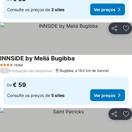
Consulte os preços de
2 sites
Ver preços
Partilhar
Ad
INNSiDE by Meliá Bugibba
Ver preços
Hotel
4 Estrelas
/
Bugibba, a 18.0 km de Sannat
Pontuação não disponível
€ 59
De
Consulte os preços de
5 sites
Ver preços
Partilhar
Ad