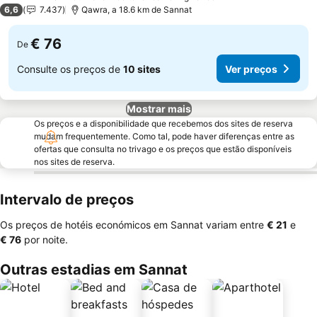
4 Estrelas
6,6
7.437
Qawra, a 18.6 km de Sannat
€ 76
De
Consulte os preços de
10 sites
Ver preços
Mostrar mais
Os preços e a disponibilidade que recebemos dos sites de reserva
mudam frequentemente. Como tal, pode haver diferenças entre as
ofertas que consulta no trivago e os preços que estão disponíveis
nos sites de reserva.
Intervalo de preços
Os preços de hotéis económicos em Sannat variam entre
‎€ 21
e
‎€ 76
por noite.
Outras estadias em Sannat