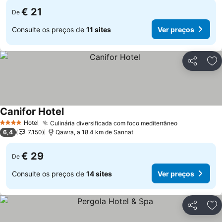
€ 21
De
Consulte os preços de
11 sites
Ver preços
Partilhar
Ad
Canifor Hotel
Ver preços
Hotel
Culinária diversificada com foco mediterrâneo
Ver preços
4 Estrelas
6,4
7.150
Qawra, a 18.4 km de Sannat
€ 29
De
Consulte os preços de
14 sites
Ver preços
Partilhar
Ad