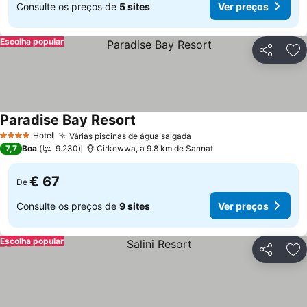
Consulte os preços de
5 sites
Ver preços
Escolha popular
Partilhar
Ad
Paradise Bay Resort
Ver preços
Hotel
Várias piscinas de água salgada
Ver preços
4 Estrelas
7,7
Boa
9.230
Cirkewwa, a 9.8 km de Sannat
€ 67
De
Consulte os preços de
9 sites
Ver preços
Escolha popular
Partilhar
Ad