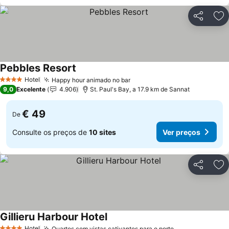
Partilhar
Ad
Pebbles Resort
Ver preços
Hotel
Happy hour animado no bar
Ver preços
4 Estrelas
9,0
Excelente
4.906
St. Paul's Bay, a 17.9 km de Sannat
€ 49
De
Consulte os preços de
10 sites
Ver preços
Partilhar
Ad
Gillieru Harbour Hotel
Ver preços
Hotel
Quartos com vistas cativantes para o porto