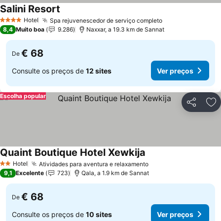
Salini Resort
Ver preços
Hotel
Spa rejuvenescedor de serviço completo
Ver preços
4 Estrelas
8,4
Muito boa
9.286
Naxxar, a 19.3 km de Sannat
€ 68
De
Consulte os preços de
12 sites
Ver preços
Escolha popular
Partilhar
Ad
Quaint Boutique Hotel Xewkija
Ver preços
Hotel
Atividades para aventura e relaxamento
Ver preços
2 Estrelas
9,1
Excelente
723
Qala, a 1.9 km de Sannat
€ 68
De
Consulte os preços de
10 sites
Ver preços