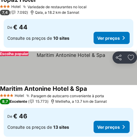
Ver preços
Hotel
Variedade de restaurantes no local
Ver preços
3 Estrelas
7,4
7.092
Qala, a 18.2 km de Sannat
€ 44
De
Consulte os preços de
10 sites
Ver preços
Escolha popular
Partilhar
Ad
Maritim Antonine Hotel & Spa
Ver preços
Hotel
Paragem de autocarro conveniente à porta
Ver preços
4 Estrelas
8,7
Excelente
15.773
Mellieħa, a 13.7 km de Sannat
€ 46
De
Consulte os preços de
13 sites
Ver preços