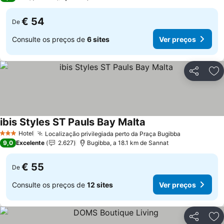
€ 54
De
Consulte os preços de
6 sites
Ver preços
Partilhar
Ad
ibis Styles ST Pauls Bay Malta
Ver preços
Hotel
Localização privilegiada perto da Praça Bugibba
Ver preços
3 Estrelas
9,0
Excelente
2.627
Bugibba, a 18.1 km de Sannat
€ 55
De
Consulte os preços de
12 sites
Ver preços
Partilhar
Ad