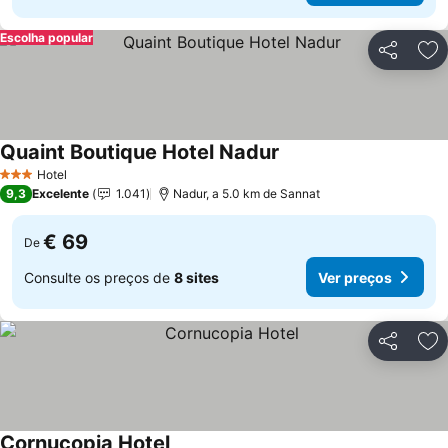
Escolha popular
Partilhar
Ad
Quaint Boutique Hotel Nadur
Ver preços
Hotel
3 Estrelas
9,3
Excelente
1.041
Nadur, a 5.0 km de Sannat
€ 69
De
Consulte os preços de
8 sites
Ver preços
Partilhar
Ad
Cornucopia Hotel