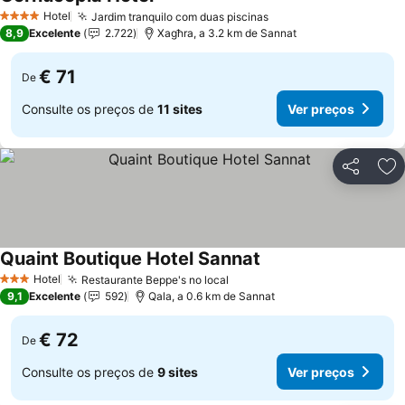
Ver preços
Hotel
Jardim tranquilo com duas piscinas
Ver preços
4 Estrelas
8,9
Excelente
2.722
Xagħra, a 3.2 km de Sannat
€ 71
De
Consulte os preços de
11 sites
Ver preços
Partilhar
Ad
Quaint Boutique Hotel Sannat
Ver preços
Hotel
Restaurante Beppe's no local
Ver preços
3 Estrelas
9,1
Excelente
592
Qala, a 0.6 km de Sannat
€ 72
De
Consulte os preços de
9 sites
Ver preços