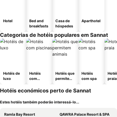
Hotel
Bed and
Casa de
Aparthotel
breakfasts
hóspedes
Categorias de hotéis populares em Sannat
Hotéis de
Hotéis
Hotéis que
Hotéis
Hotéi
luxo
com
permitem
com spa
praia
piscinas
animais
Hotéis económicos perto de Sannat
Estes hotéis também poderão interessá-lo...
Ramla Bay Resort
QAWRA Palace Resort & SPA