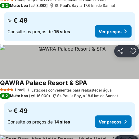
Ver preços
4 Estrelas
8,2
Muito boa
3.862
St. Paul's Bay, a 17.6 km de Sannat
€ 49
De
Consulte os preços de
15 sites
Ver preços
Partilhar
Ad
QAWRA Palace Resort & SPA
Ver preços
Hotel
Estações convenientes para reabastecer água
Ver preços
4 Estrelas
8,2
Muito boa
16.000
St. Paul's Bay, a 18.6 km de Sannat
€ 49
De
Consulte os preços de
14 sites
Ver preços