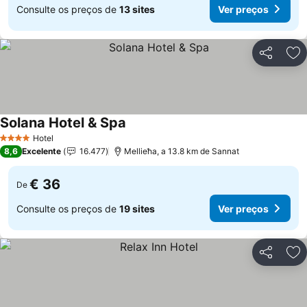
Consulte os preços de
13 sites
Ver preços
Partilhar
Ad
Solana Hotel & Spa
Ver preços
Hotel
4 Estrelas
8,6
Excelente
16.477
Mellieħa, a 13.8 km de Sannat
€ 36
De
Consulte os preços de
19 sites
Ver preços
Partilhar
Ad