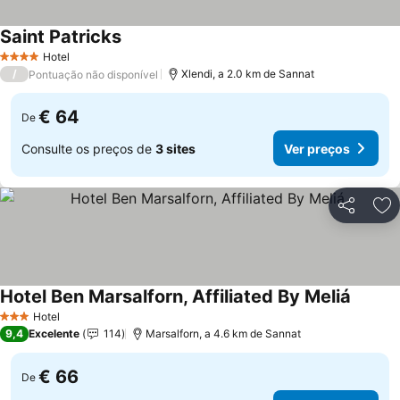
Saint Patricks
Ver preços
Hotel
4 Estrelas
/
Xlendi, a 2.0 km de Sannat
Pontuação não disponível
€ 64
De
Consulte os preços de
3 sites
Ver preços
Partilhar
Ad
Hotel Ben Marsalforn, Affiliated By Meliá
Ver pr
Hotel
3 Estrelas
9,4
Excelente
114
Marsalforn, a 4.6 km de Sannat
€ 66
De