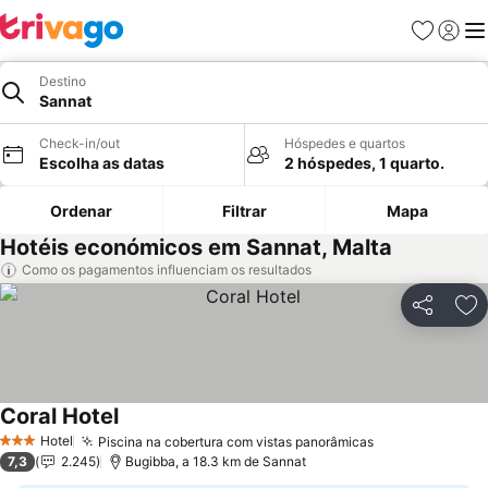
Favoritos
Iniciar
Me
Destino
Sannat
Check-in/out
Hóspedes e quartos
Escolha as datas
2 hóspedes, 1 quarto.
Ordenar
Filtrar
Mapa
Hotéis económicos em Sannat, Malta
Como os pagamentos influenciam os resultados
Partilhar
Ad
Coral Hotel
Ver preços
Hotel
Piscina na cobertura com vistas panorâmicas
Ver preços
3 Estrelas
7,3
2.245
Bugibba, a 18.3 km de Sannat