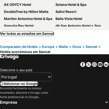
AX ODYCY Hotel
Solana Hotel & Spa
DoubleTree by Hilton Malta
Salini Resort
Maritim Antonine Hotel & Spa
Bella Vista Hotel
Xemxija Bay Hotel
db San Antonio Hotel + Spa All Inclusive
Mayflower Hotel Malta
Soreda Hotel
Ver todas as estadias em Sannat
Grand Hotel Gozo
Paradise Bay Resort
Comparador de Hotéis
Europa
Malta
Gozo
Sannat
Hotel Calypso
Canifor Hotel
Hotéis económicos em Sannat
Pergola Hotel & Spa
The Segond Hotel
Gillieru Harbour Hotel
Coral Hotel
Facebook
Twitter
Insta
Yo
Hotel Santana
Topaz Hotel
Selecione o seu país
La Playa Hotel
St. Patrick's Hotel
Hotel VIU57
ibis Styles ST Pauls Bay Malta
Adicionar no Google
Encontre facilmente os nossos
Primera Hotel
Reef Hotel & Spa
resultados: adicione o trivago como
Bora Bora Ibiza Malta Resort - Music Hotel - Adults Only 18 plus
Sunseeker Holiday Complex
fonte preferencial no Google.
Empresa
Qawra Point
Relax Inn Hotel