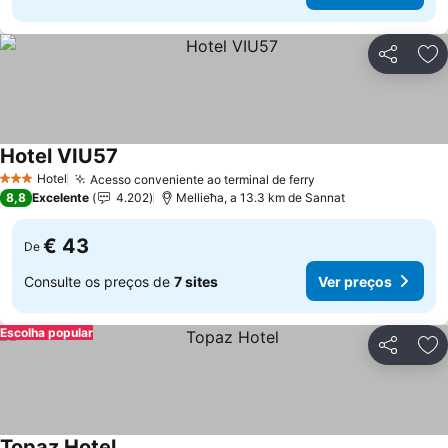
Partilhar
Ad
Hotel VIU57
Ver preços
Hotel
Acesso conveniente ao terminal de ferry
Ver preços
3 Estrelas
8,8
Excelente
4.202
Mellieħa, a 13.3 km de Sannat
€ 43
De
Consulte os preços de
7 sites
Ver preços
Escolha popular
Partilhar
Ad
Topaz Hotel