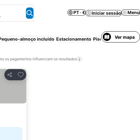
PT · €
Menu
Iniciar sessão
.
Ver mapa
Pequeno-almoço incluído
Estacionamento
Piscina
Económico
A
o os pagamentos influenciam os resultados
Adicionar aos favoritos
Partilhar