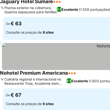
Jaguary Hotel Sumaré
3 Estrelas
Ver preços
Piscina exterior na cobertura,
Excelente
(1.559 pontuações
8,6
Quartos espaçosos para famílias
Ver preços
€ 63
De
Consulte os preços de
8 sites
Nohotel Premium Americana
3 Estrelas
Ver preços
Culinária regional e internacional no
Excelente
(1.803 pontu
8,9
Restaurante Troia, Academia bem
Ver preços
equipada
€ 67
De
Consulte os preços de
6 sites