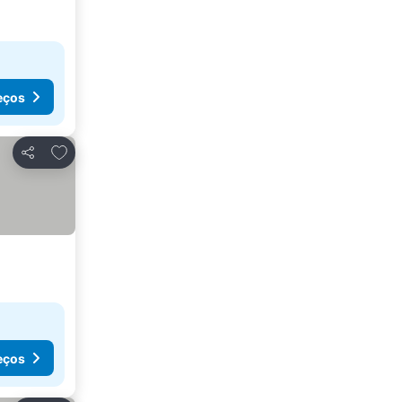
eços
Adicionar aos favoritos
Partilhar
eços