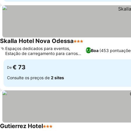
Skalla Hotel Nova Odessa
3 Estrelas
Ver preços
Espaços dedicados para eventos,
Boa
(453 pontuaçõe
7,7
Estação de carregamento para carros
Ver preços
elétricos
€ 73
De
Consulte os preços de
2 sites
Gutierrez Hotel
3 Estrelas
Ver preços