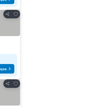
Adicionar aos favoritos
Partilhar
eços
Adicionar aos favoritos
Partilhar