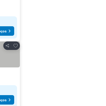
eços
Adicionar aos favoritos
Partilhar
eços