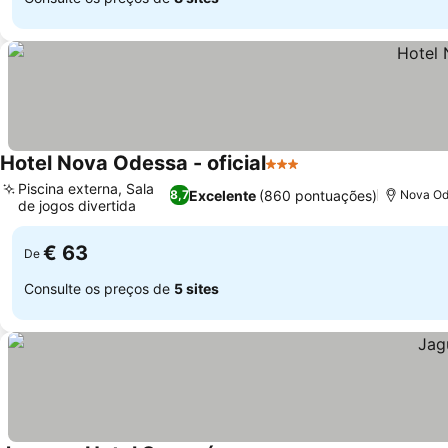
Hotel Nova Odessa - oficial
3 Estrelas
Ver preços
Piscina externa, Sala
Excelente
(860 pontuações)
8,7
Nova Ode
de jogos divertida
Ver preços
€ 63
De
Consulte os preços de
5 sites