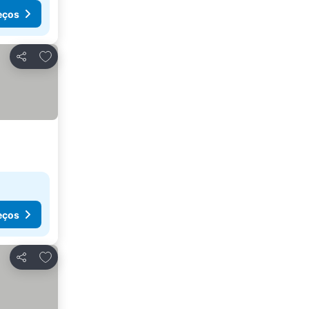
eços
Adicionar aos favoritos
Partilhar
eços
Adicionar aos favoritos
Partilhar