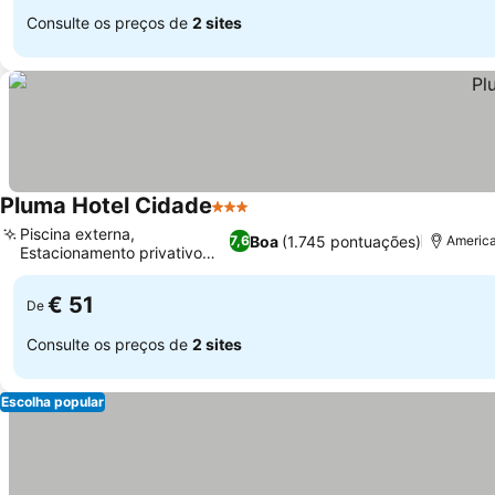
Consulte os preços de
2 sites
Pluma Hotel Cidade
3 Estrelas
Ver preços
Piscina externa,
Boa
(1.745 pontuações)
7,6
America
Estacionamento privativo
Ver preços
seguro
€ 51
De
Consulte os preços de
2 sites
Escolha popular