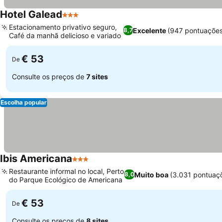
Hotel Galead
3 Estrelas
Ver preços
Estacionamento privativo seguro,
Excelente
(947 pontuaçõe
8,7
Café da manhã delicioso e variado
Ver preços
€ 53
De
Consulte os preços de
7 sites
Escolha popular
Ibis Americana
3 Estrelas
Ver preços
Restaurante informal no local, Perto
Muito boa
(3.031 pontuaç
8,0
do Parque Ecológico de Americana
Ver preços
€ 53
De
Consulte os preços de
8 sites