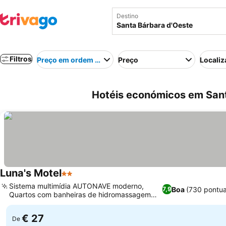
Destino
Filtros
Preço em ordem crescente
Preço
Localiz
Hotéis económicos em Santa
Luna's Motel
2 Estrelas
Ver preços
Sistema multimídia AUTONAVE moderno,
Boa
(730 pontu
7,9
Quartos com banheiras de hidromassagem
Ver preços
privativas
€ 27
De