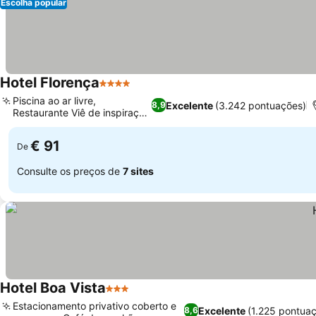
Escolha popular
Hotel Florença
4 Estrelas
Ver preços
Piscina ao ar livre,
Excelente
(3.242 pontuações)
8,9
Restaurante Viê de inspiração
Ver preços
italiana
€ 91
De
Consulte os preços de
7 sites
Hotel Boa Vista
3 Estrelas
Ver preços
Estacionamento privativo coberto e
Excelente
(1.225 pontua
8,6