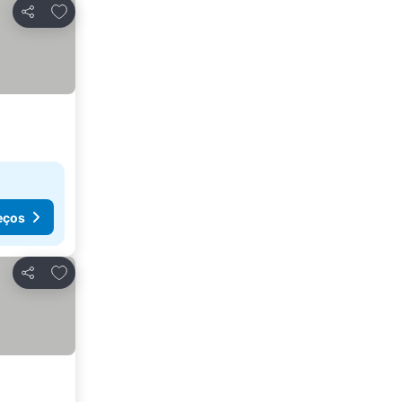
Adicionar aos favoritos
Partilhar
eços
Adicionar aos favoritos
Partilhar