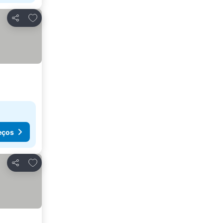
Adicionar aos favoritos
Partilhar
eços
Adicionar aos favoritos
Partilhar