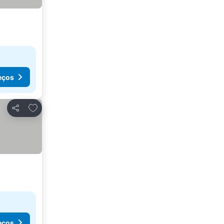
eços
Adicionar aos favoritos
Partilhar
eços