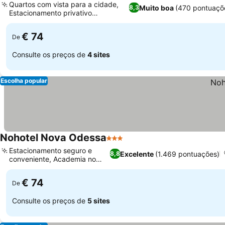
Quartos com vista para a cidade,
Muito boa
(470 pontuaçõ
8,3
Estacionamento privativo
Ver preços
conveniente
€ 74
De
Consulte os preços de
4 sites
Escolha popular
Nohotel Nova Odessa
3 Estrelas
Ver preços
Estacionamento seguro e
Excelente
(1.469 pontuações)
8,8
conveniente, Academia no
Ver preços
local
€ 74
De
Consulte os preços de
5 sites