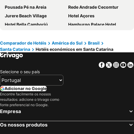
Pousada Pé na Areia
Rede Andrade Cecomtur
Jurere Beach Village
Hotel Açores
Hotel Bella Camboriú
Hamburgo Palace Hotel
Il Campanario Villaggio Resort
Hotel Plaza Camboriú
Tri Hotel Premium Itapema
Hotel Palmas Executivo
Comparador de Hotéis
América do Sul
Brasil
Santa Catarina
Hotéis económicos em Santa Catarina
Camboriú Praia Hotel
Ingleses Park Hotel
Hotel Rosenbrock
Pousada Bora Bora
Facebook
Twitter
Insta
Yo
Hotel Miramar
Palace Praia Hotel
Selecione o seu país
Hotel D'sintra
Iate Hotel Florianopolis
Marambaia Hotel e Convenções
Hotel Atalaia do Mariscal
Adicionar no Google
Hotel Pires
Intercity Florianopolis
Encontre facilmente os nossos
resultados: adicione o trivago como
Itapema Beach Hotel & Convention
Novotel Florianópolis
fonte preferencial no Google.
Empresa
Hotel Rieger
Castelmar Hotel
Mercure Florianópolis
Hotel Sibara Spa & Convenções
Os nossos produtos
Bombinhas Praia Apart Hotel
Hotel Farol da Ilha