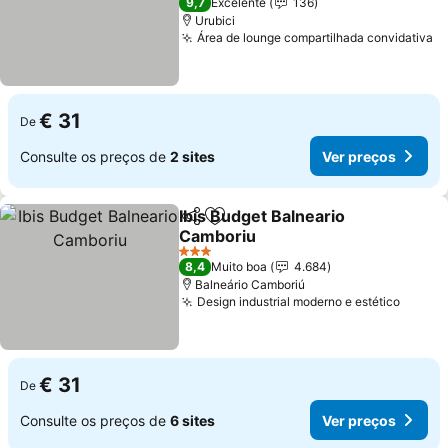
9,7
Excelente
136
Urubici
Área de lounge compartilhada convidativa
V
€ 31
De
Consulte os preços de
2 sites
Ver preços
Ibis Budget Balneario
Partilhar
Adicionar aos favoritos
Camboriu
Ver preços
3 Estrelas
8,4
Muito boa
4.684
Balneário Camboriú
Design industrial moderno e estético
Ver p
€ 31
De
Consulte os preços de
6 sites
Ver preços