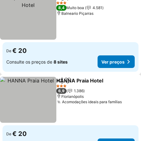
Partilhar
Adicionar aos favoritos
V
3 Estrelas
8,4
Muito boa
4.581
Balneario Piçarras
€ 20
De
Consulte os preços de
8 sites
Ver preços
HANNA Praia Hotel
Partilhar
Adicionar aos favoritos
Ver pr
3 Estrelas
6,9
1.386
Florianópolis
Acomodações ideais para famílias
Ver pre
€ 20
De