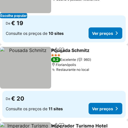
Ver preços
Escolha popular
€ 19
De
Consulte os preços de
10 sites
Ver preços
Pousada Schmitz
Partilhar
Adicionar aos favoritos
Ver preç
3 Estrelas
9,2
Excelente
960
Florianópolis
Restaurante no local
Ver preços
€ 20
De
Consulte os preços de
11 sites
Ver preços
Imperador Turismo Hotel