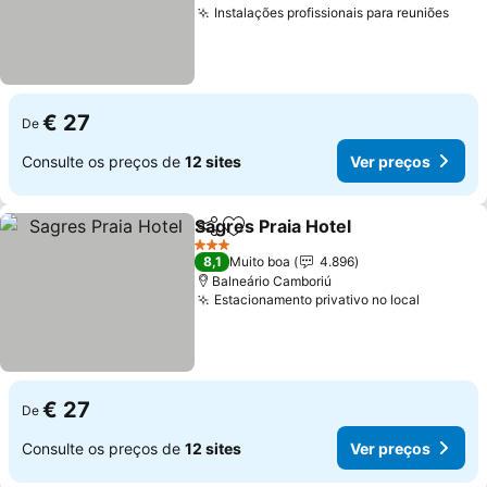
Instalações profissionais para reuniões
Ver 
€ 27
De
Consulte os preços de
12 sites
Ver preços
Sagres Praia Hotel
Partilhar
Adicionar aos favoritos
Ver pre
3 Estrelas
8,1
Muito boa
4.896
Balneário Camboriú
Estacionamento privativo no local
Ver pre
€ 27
De
Consulte os preços de
12 sites
Ver preços