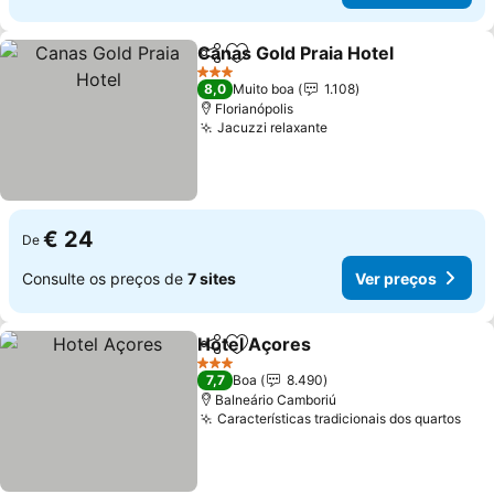
Canas Gold Praia Hotel
Partilhar
Adicionar aos favoritos
Ver
3 Estrelas
8,0
Muito boa
1.108
Florianópolis
Jacuzzi relaxante
Ver preços
€ 24
De
Consulte os preços de
7 sites
Ver preços
Hotel Açores
Partilhar
Adicionar aos favoritos
Ver preços
3 Estrelas
7,7
Boa
8.490
Balneário Camboriú
Características tradicionais dos quartos
Ver