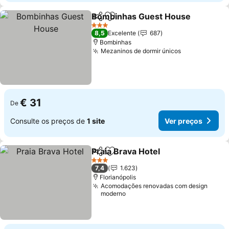
Bombinhas Guest House
Partilhar
Adicionar aos favoritos
V
3 Estrelas
8,5
Excelente
687
Bombinhas
Mezaninos de dormir únicos
Ver preços
€ 31
De
Consulte os preços de
1 site
Ver preços
Praia Brava Hotel
Partilhar
Adicionar aos favoritos
Ver preç
3 Estrelas
7,4
1.623
Florianópolis
Acomodações renovadas com design
moderno