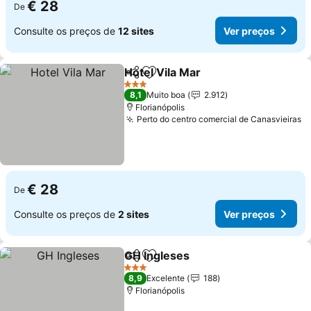
€ 28
De
Consulte os preços de
12 sites
Ver preços
Hotel Vila Mar
Partilhar
Adicionar aos favoritos
Ver preços
3 Estrelas
8,1
Muito boa
2.912
Florianópolis
Perto do centro comercial de Canasvieiras
V
€ 28
De
Consulte os preços de
2 sites
Ver preços
GH Ingleses
Partilhar
Adicionar aos favoritos
Ver preços
3 Estrelas
8,9
Excelente
188
Florianópolis