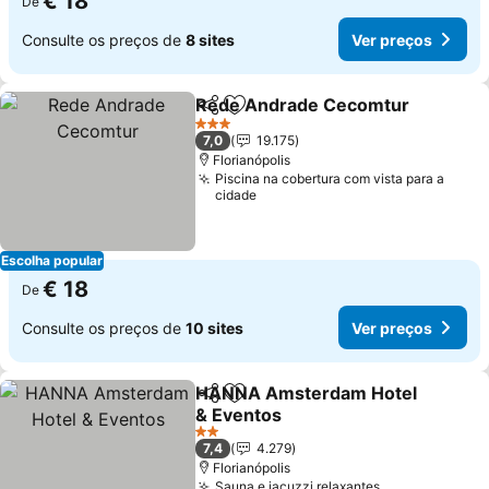
€ 18
De
Consulte os preços de
8 sites
Ver preços
Rede Andrade Cecomtur
Partilhar
Adicionar aos favoritos
V
3 Estrelas
7,0
19.175
Florianópolis
Piscina na cobertura com vista para a
cidade
Escolha popular
€ 18
De
Consulte os preços de
10 sites
Ver preços
HANNA Amsterdam Hotel
Partilhar
Adicionar aos favoritos
& Eventos
Ver preços
2 Estrelas
7,4
4.279
Florianópolis
Sauna e jacuzzi relaxantes