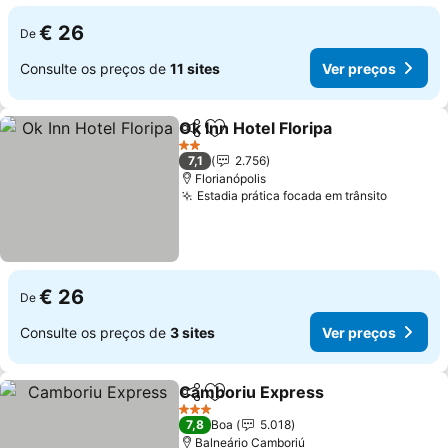
€ 26
De
Consulte os preços de
11 sites
Ver preços
Ok Inn Hotel Floripa
Partilhar
Adicionar aos favoritos
Ver pr
2 Estrelas
7,1
2.756
Florianópolis
Estadia prática focada em trânsito
Ver pre
€ 26
De
Consulte os preços de
3 sites
Ver preços
Camboriu Express
Partilhar
Adicionar aos favoritos
Ver pre
3 Estrelas
7,8
Boa
5.018
Balneário Camboriú