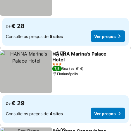
€ 28
De
Consulte os preços de
5 sites
Ver preços
HANNA Marina's Palace
Partilhar
Adicionar aos favoritos
Hotel
Ver preços
3 Estrelas
7,5
Boa
614
Florianópolis
€ 29
De
Consulte os preços de
4 sites
Ver preços