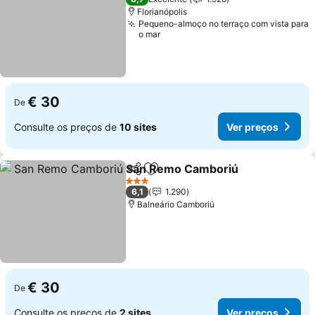
Florianópolis
Pequeno-almoço no terraço com vista para
o mar
€ 30
De
Consulte os preços de
10 sites
Ver preços
San Remo Camboriú
Partilhar
Adicionar aos favoritos
Ver p
3 Estrelas
6,1
1.290
Balneário Camboriú
€ 30
De
Consulte os preços de
2 sites
Ver preços