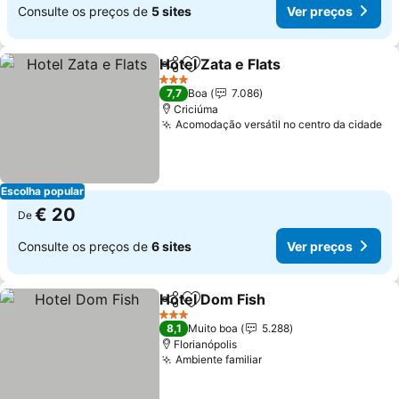
Consulte os preços de
5 sites
Ver preços
Hotel Zata e Flats
Partilhar
Adicionar aos favoritos
Ver preç
3 Estrelas
7,7
Boa
7.086
Criciúma
Acomodação versátil no centro da cidade
Ve
Escolha popular
€ 20
De
Consulte os preços de
6 sites
Ver preços
Hotel Dom Fish
Partilhar
Adicionar aos favoritos
Ver preços
3 Estrelas
8,1
Muito boa
5.288
Florianópolis
Ambiente familiar
Ver preços