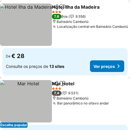
Hotel Ilha da Madeira
Partilhar
Adicionar aos favoritos
Ver p
3 Estrelas
7,6
Boa
9.556
Balneário Camboriú
Localização central em Balneário Camboriú
€ 28
De
Consulte os preços de
13 sites
Ver preços
Mar Hotel
Partilhar
Adicionar aos favoritos
Ver preços
3 Estrelas
7,4
9.531
Balneário Camboriú
Bar panorâmico no oitavo andar
Ver preço
Escolha popular