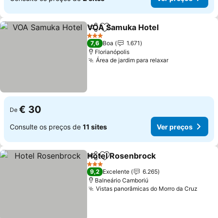
VOA Samuka Hotel
Partilhar
Adicionar aos favoritos
Ver pre
3 Estrelas
7,6
Boa
1.671
Florianópolis
Área de jardim para relaxar
Ver preços
€ 30
De
Consulte os preços de
11 sites
Ver preços
Hotel Rosenbrock
Partilhar
Adicionar aos favoritos
Ver pre
3 Estrelas
9,2
Excelente
6.265
Balneário Camboriú
Vistas panorâmicas do Morro da Cruz
Ver p