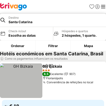
Favoritos
Iniciar
Me
Destino
Santa Catarina
Check-in/out
Hóspedes e quartos
Escolha as datas
2 hóspedes, 1 quarto.
Ordenar
Filtrar
Mapa
Hotéis económicos em Santa Catarina, Brasil
Como os pagamentos influenciam os resultados
GH Bizkaia
Partilhar
Adicionar aos favoritos
Ver preços
3 Estrelas
8,5
Excelente
907
Florianópolis
Conveniência de refeições no local
Ver pr