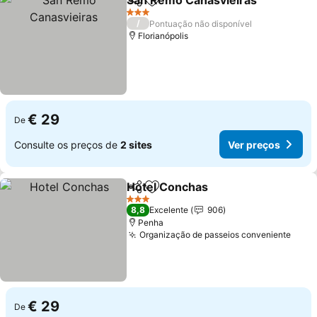
San Remo Canasvieiras
Partilhar
Adicionar aos favoritos
Ve
3 Estrelas
/
Pontuação não disponível
Florianópolis
€ 29
De
Consulte os preços de
2 sites
Ver preços
Hotel Conchas
Partilhar
Adicionar aos favoritos
Ver preços
3 Estrelas
8,8
Excelente
906
Penha
Organização de passeios conveniente
Ver 
€ 29
De