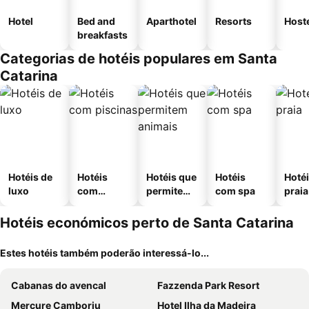
Hotel
Bed and
Aparthotel
Resorts
Host
breakfasts
Categorias de hotéis populares em Santa
Catarina
Hotéis de
Hotéis
Hotéis que
Hotéis
Hotéi
luxo
com
permitem
com spa
praia
piscinas
animais
Hotéis económicos perto de Santa Catarina
Estes hotéis também poderão interessá-lo...
Cabanas do avencal
Fazzenda Park Resort
Mercure Camboriu
Hotel Ilha da Madeira