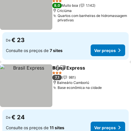
Ver preços
3 Estrelas
8,0
Muito boa
1.142
Criciúma
Quartos com banheiras de hidromassagem
privativas
€ 23
De
Consulte os preços de
7 sites
Ver preços
Brasil Express
Partilhar
Adicionar aos favoritos
Ver preços
3 Estrelas
7,1
981
Balneário Camboriú
Base econômica na cidade
Ver preços
€ 24
De
Consulte os preços de
11 sites
Ver preços