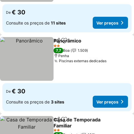
€ 30
De
Consulte os preços de
11 sites
Ver preços
Panorâmico
Partilhar
Adicionar aos favoritos
Ver preços
2 Estrelas
7,7
Boa
1.509
Penha
Piscinas externas dedicadas
Ver preços
€ 30
De
Consulte os preços de
3 sites
Ver preços
Casa de Temporada
Partilhar
Adicionar aos favoritos
Familiar
Ver preços
2 Estrelas