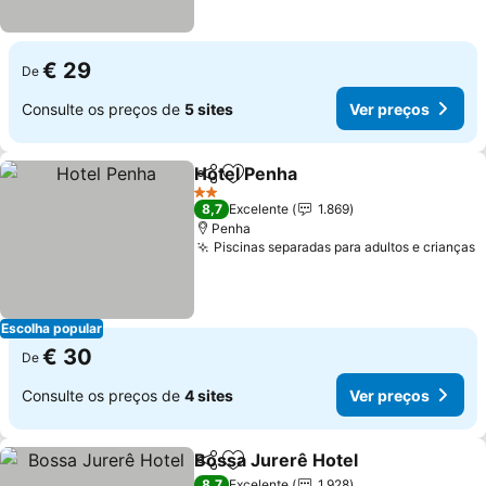
€ 29
De
Consulte os preços de
5 sites
Ver preços
Hotel Penha
Partilhar
Adicionar aos favoritos
Ver preços
2 Estrelas
8,7
Excelente
1.869
Penha
Piscinas separadas para adultos e crianças
V
Escolha popular
€ 30
De
Consulte os preços de
4 sites
Ver preços
Bossa Jurerê Hotel
Partilhar
Adicionar aos favoritos
Ver pr
8,7
Excelente
1.928