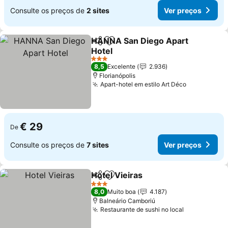
Consulte os preços de
2 sites
Ver preços
HANNA San Diego Apart
Partilhar
Adicionar aos favoritos
Hotel
Ver preços
3 Estrelas
8,5
Excelente
2.936
Florianópolis
Apart-hotel em estilo Art Déco
Ver preços
€ 29
De
Consulte os preços de
7 sites
Ver preços
Hotel Vieiras
Partilhar
Adicionar aos favoritos
Ver preços
3 Estrelas
8,0
Muito boa
4.187
Balneário Camboriú
Restaurante de sushi no local
Ver preços