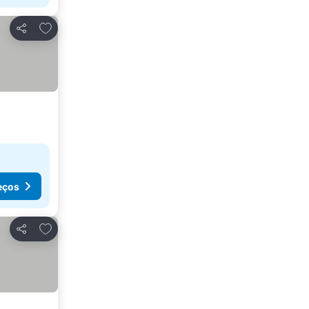
Adicionar aos favoritos
Partilhar
eços
Adicionar aos favoritos
Partilhar