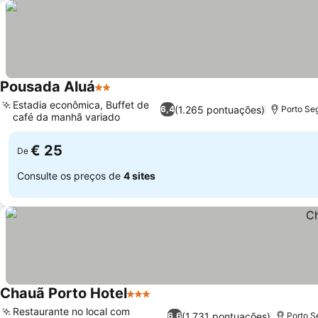
Pousada Aluá
2 Estrelas
Estadia econômica, Buffet de
(1.265 pontuações)
6,4
Porto Seg
café da manhã variado
€ 25
De
Consulte os preços de
4 sites
Chauã Porto Hotel
3 Estrelas
Restaurante no local com
(1.731 pontuações)
6,6
Porto S