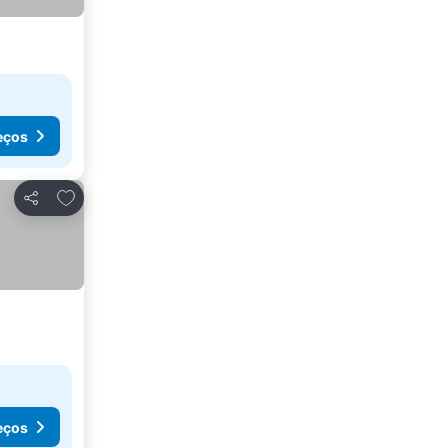
eços
Adicionar aos favoritos
Partilhar
eços