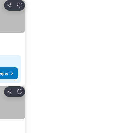
Adicionar aos favoritos
Partilhar
eços
Adicionar aos favoritos
Partilhar