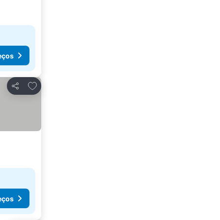
eços
Adicionar aos favoritos
Partilhar
eços