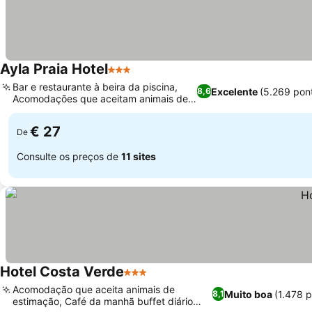
Ayla Praia Hotel
3 Estrelas
Bar e restaurante à beira da piscina,
Excelente
(5.269 pon
8,6
Acomodações que aceitam animais de
estimação
€ 27
De
Consulte os preços de
11 sites
Hotel Costa Verde
3 Estrelas
Acomodação que aceita animais de
Muito boa
(1.478 
8,1
estimação, Café da manhã buffet diário