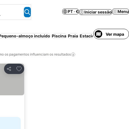
PT · €
Menu
Iniciar sessão
.
Ver mapa
Pequeno-almoço incluído
Piscina
Praia
Estacionamento
Ar con
o os pagamentos influenciam os resultados
Adicionar aos favoritos
Partilhar