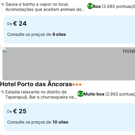
Sauna e banho a vapor no local,
Boa
(3.080 pontuaçõ
7,9
Acomodações que aceitam animais de
estimação
€ 24
De
Consulte os preços de
9 sites
Hotel Porto das Âncoras
3 Estrelas
Estadia relaxante no distrito de
Muito boa
(2.992 pontua
8,2
Taperapuã, Bar e churrasqueira na
piscina
€ 25
De
Consulte os preços de
10 sites