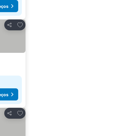
eços
Adicionar aos favoritos
Partilhar
eços
Adicionar aos favoritos
Partilhar