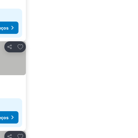
eços
Adicionar aos favoritos
Partilhar
eços
Adicionar aos favoritos