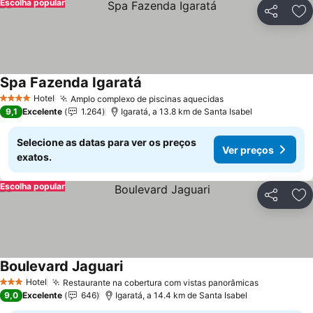
Escolha popular
Partilhar
Ad
Spa Fazenda Igaratá
Hotel
Amplo complexo de piscinas aquecidas
4 Estrelas
9,1
Excelente
1.264
Igaratá, a 13.8 km de Santa Isabel
Selecione as datas para ver os preços
Ver preços
exatos.
Escolha popular
Partilhar
Ad
Boulevard Jaguari
Hotel
Restaurante na cobertura com vistas panorâmicas
3 Estrelas
9,0
Excelente
646
Igaratá, a 14.4 km de Santa Isabel