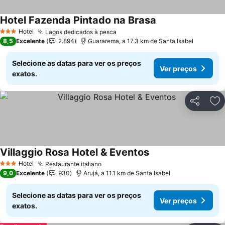
Hotel Fazenda Pintado na Brasa
Hotel
Lagos dedicados à pesca
3 Estrelas
8,5
Excelente
2.894
Guararema, a 17.3 km de Santa Isabel
Selecione as datas para ver os preços
Ver preços
exatos.
Partilhar
Ad
Villaggio Rosa Hotel & Eventos
Hotel
Restaurante italiano
3 Estrelas
9,0
Excelente
930
Arujá, a 11.1 km de Santa Isabel
Selecione as datas para ver os preços
Ver preços
exatos.