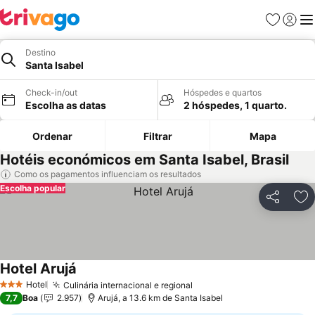
Favoritos
Iniciar
Me
Destino
Santa Isabel
Check-in/out
Hóspedes e quartos
Escolha as datas
2 hóspedes, 1 quarto.
Ordenar
Filtrar
Mapa
Hotéis económicos em Santa Isabel, Brasil
Como os pagamentos influenciam os resultados
Escolha popular
Partilhar
Ad
Hotel Arujá
Hotel
Culinária internacional e regional
3 Estrelas
7,7
Boa
2.957
Arujá, a 13.6 km de Santa Isabel