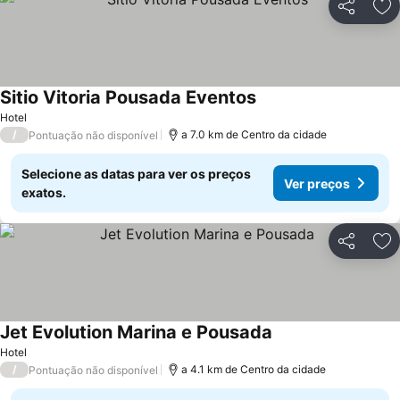
Partilhar
Ad
Sitio Vitoria Pousada Eventos
Hotel
/
a 7.0 km de Centro da cidade
Pontuação não disponível
Selecione as datas para ver os preços
Ver preços
exatos.
Partilhar
Ad
Jet Evolution Marina e Pousada
Hotel
/
a 4.1 km de Centro da cidade
Pontuação não disponível