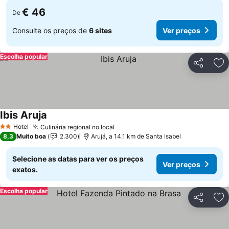
€ 46
De
Consulte os preços de
6 sites
Ver preços
Escolha popular
Partilhar
Ad
Ibis Aruja
Hotel
Culinária regional no local
2 Estrelas
8,3
Muito boa
2.300
Arujá, a 14.1 km de Santa Isabel
Selecione as datas para ver os preços
Ver preços
exatos.
Escolha popular
Partilhar
Ad