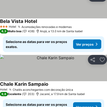
Bela Vista Hotel
Hotel
Acomodações renovadas e modernas
3 Estrelas
8,3
Muito boa
438
Arujá, a 13.0 km de Santa Isabel
Selecione as datas para ver os preços
Ver preços
exatos.
Partilhar
Ad
Chale Karin Sampaio
Hotel
Chalés aconchegantes com decoração única
9,8
Excelente
203
Jacareí, a 17.9 km de Santa Isabel
Selecione as datas para ver os preços