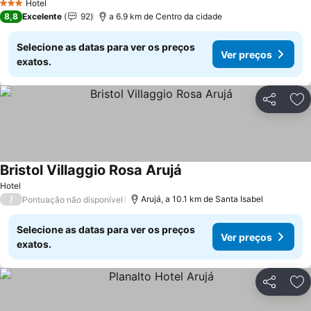
Hotel
3 Estrelas
8,8
Excelente
92
a 6.9 km de Centro da cidade
Selecione as datas para ver os preços
Ver preços
exatos.
Partilhar
Ad
Bristol Villaggio Rosa Arujá
Hotel
/
Arujá, a 10.1 km de Santa Isabel
Pontuação não disponível
Selecione as datas para ver os preços
Ver preços
exatos.
Partilhar
Ad