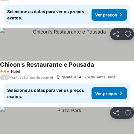
Selecione as datas para ver os preços
Ver preços
exatos.
Partilhar
Ad
Chicon's Restaurante e Pousada
Hotel
3 Estrelas
/
Igaratá, a 14.1 km de Santa Isabel
Pontuação não disponível
Selecione as datas para ver os preços
Ver preços
exatos.
Partilhar
Ad