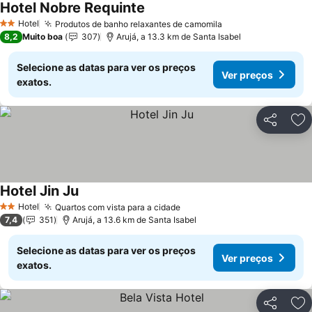
Hotel Nobre Requinte
Hotel
Produtos de banho relaxantes de camomila
2 Estrelas
8,2
Muito boa
307
Arujá, a 13.3 km de Santa Isabel
Selecione as datas para ver os preços
Ver preços
exatos.
Partilhar
Ad
Hotel Jin Ju
Hotel
Quartos com vista para a cidade
2 Estrelas
7,4
351
Arujá, a 13.6 km de Santa Isabel
Selecione as datas para ver os preços
Ver preços
exatos.
Partilhar
Ad