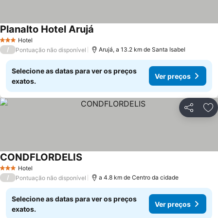
Planalto Hotel Arujá
Hotel
3 Estrelas
/
Arujá, a 13.2 km de Santa Isabel
Pontuação não disponível
Selecione as datas para ver os preços
Ver preços
exatos.
Partilhar
Ad
CONDFLORDELIS
Hotel
3 Estrelas
/
a 4.8 km de Centro da cidade
Pontuação não disponível
Selecione as datas para ver os preços
Ver preços
exatos.