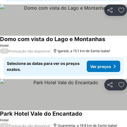
Partilhar
Ad
Domo com vista do Lago e Montanhas
Hotel
/
Igaratá, a 15.1 km de Santa Isabel
Pontuação não disponível
Selecione as datas para ver os preços
Ver preços
exatos.
Partilhar
Ad
Park Hotel Vale do Encantado
Hotel
/
Guararema, a 18.8 km de Santa Isabel
Pontuação não disponível