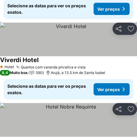
Selecione as datas para ver os preços
Ver preços
exatos.
Partilhar
Ad
Viverdi Hotel
Hotel
Quartos com varanda privativa e vista
1 Estrelas
8,4
Muito boa
590
Arujá, a 13.5 km de Santa Isabel
Selecione as datas para ver os preços
Ver preços
exatos.
Partilhar
Ad