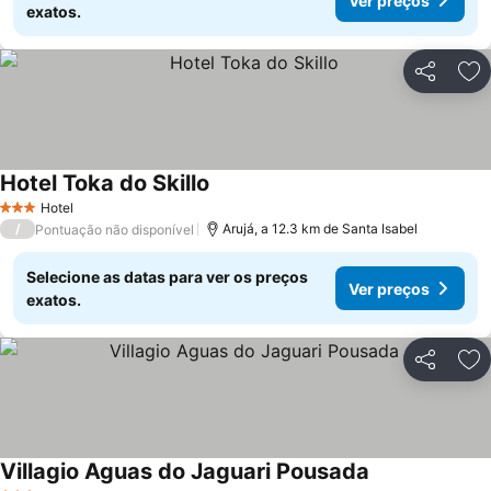
Ver preços
exatos.
Partilhar
Ad
Hotel Toka do Skillo
Hotel
3 Estrelas
/
Arujá, a 12.3 km de Santa Isabel
Pontuação não disponível
Selecione as datas para ver os preços
Ver preços
exatos.
Partilhar
Ad
Villagio Aguas do Jaguari Pousada