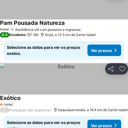
Pam Pousada Natureza
Hotel
Assistência útil com passeios e ingressos
9,0
Excelente
58
Arujá, a 13.5 km de Santa Isabel
Selecione as datas para ver os preços
Ver preços
exatos.
Partilhar
Ad
Exótico
Hotel
1 Estrelas
/
Itaquaquecetuba, a 18.4 km de Santa Isabel
Pontuação não disponível
Selecione as datas para ver os preços
Ver preços