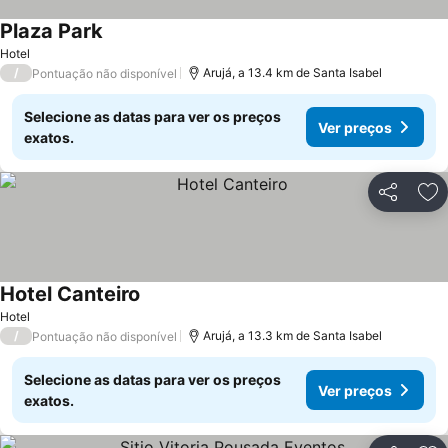
Plaza Park
Hotel
/
Arujá, a 13.4 km de Santa Isabel
Pontuação não disponível
Selecione as datas para ver os preços
Ver preços
exatos.
Partilhar
Ad
Hotel Canteiro
Hotel
/
Arujá, a 13.3 km de Santa Isabel
Pontuação não disponível
Selecione as datas para ver os preços
Ver preços
exatos.