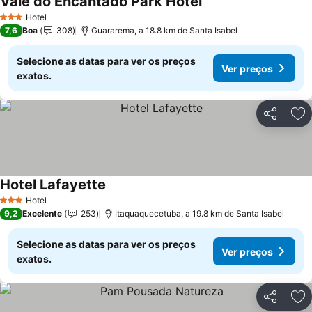
Vale do Encantado Park Hotel
Hotel
3 Estrelas
7,6
Boa
308
Guararema, a 18.8 km de Santa Isabel
Selecione as datas para ver os preços
Ver preços
exatos.
Partilhar
Ad
Hotel Lafayette
Hotel
3 Estrelas
9,2
Excelente
253
Itaquaquecetuba, a 19.8 km de Santa Isabel
Selecione as datas para ver os preços
Ver preços
exatos.
Partilhar
Ad