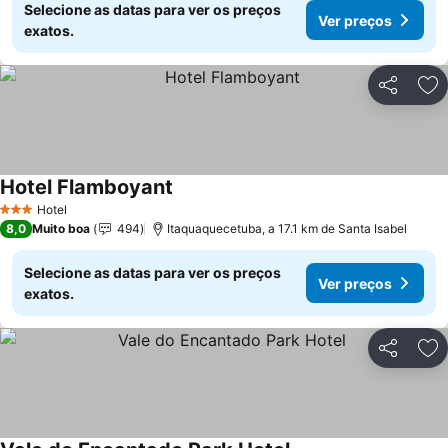
Selecione as datas para ver os preços
Ver preços
exatos.
Partilhar
Ad
Hotel Flamboyant
Hotel
3 Estrelas
8,0
Muito boa
494
Itaquaquecetuba, a 17.1 km de Santa Isabel
Selecione as datas para ver os preços
Ver preços
exatos.
Partilhar
Ad