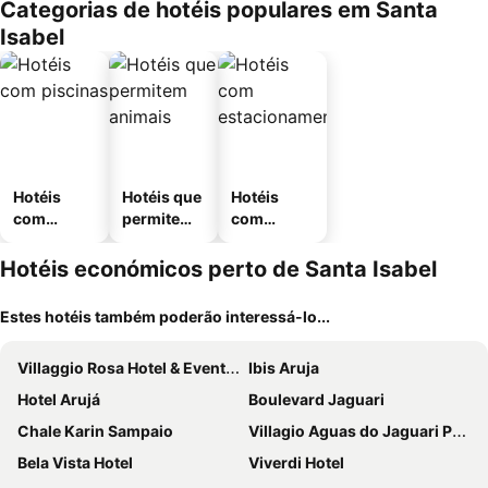
Categorias de hotéis populares em Santa
Isabel
Hotéis
Hotéis que
Hotéis
com
permitem
com
piscinas
animais
estaciona
mento
Hotéis económicos perto de Santa Isabel
Estes hotéis também poderão interessá-lo...
Villaggio Rosa Hotel & Eventos
Ibis Aruja
Hotel Arujá
Boulevard Jaguari
Chale Karin Sampaio
Villagio Aguas do Jaguari Pousada
Bela Vista Hotel
Viverdi Hotel