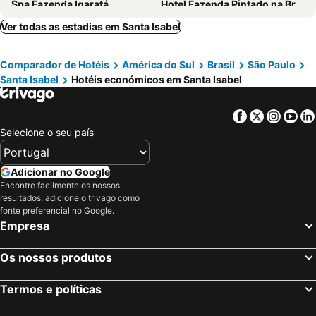
Spa Fazenda Igaratá
Hotel Fazenda Pintado na Brasa
Ver todas as estadias em Santa Isabel
Comparador de Hotéis
América do Sul
Brasil
São Paulo
Santa Isabel
Hotéis económicos em Santa Isabel
Facebook
Twitter
Insta
Yo
Selecione o seu país
Adicionar no Google
Encontre facilmente os nossos
resultados: adicione o trivago como
fonte preferencial no Google.
Empresa
Os nossos produtos
Termos e políticas