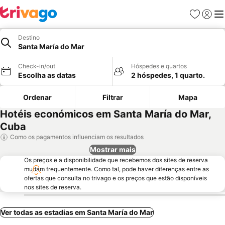
Favoritos
Iniciar
Me
Destino
Santa María do Mar
Check-in/out
Hóspedes e quartos
Escolha as datas
2 hóspedes, 1 quarto.
Ordenar
Filtrar
Mapa
Hotéis económicos em Santa María do Mar,
Cuba
Como os pagamentos influenciam os resultados
Mostrar mais
Os preços e a disponibilidade que recebemos dos sites de reserva
mudam frequentemente. Como tal, pode haver diferenças entre as
ofertas que consulta no trivago e os preços que estão disponíveis
nos sites de reserva.
Ver todas as estadias em Santa María do Mar