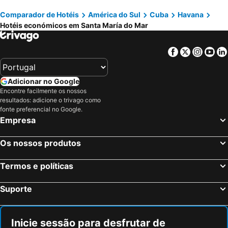
Comparador de Hotéis
América do Sul
Cuba
Havana
Hotéis económicos em Santa María do Mar
Facebook
Twitter
Insta
Yo
Adicionar no Google
Encontre facilmente os nossos
resultados: adicione o trivago como
fonte preferencial no Google.
Empresa
Os nossos produtos
Termos e políticas
Suporte
Inicie sessão para desfrutar de