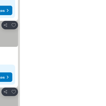
ços
Adicionar aos favoritos
Partilhar
ços
Adicionar aos favoritos
Partilhar