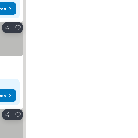
ços
Adicionar aos favoritos
Partilhar
ços
Adicionar aos favoritos
Partilhar