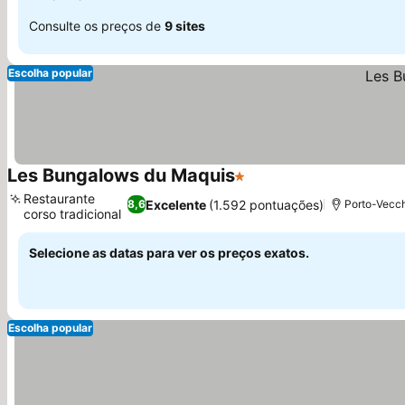
Consulte os preços de
9 sites
Escolha popular
Les Bungalows du Maquis
1 Estrelas
Ver preços
Restaurante
Excelente
(1.592 pontuações)
8,6
Porto-Vecch
corso tradicional
Ver preços
Selecione as datas para ver os preços exatos.
Escolha popular