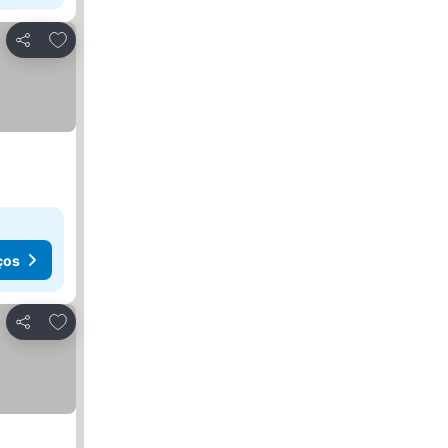
Adicionar aos favoritos
Partilhar
ços
Adicionar aos favoritos
Partilhar