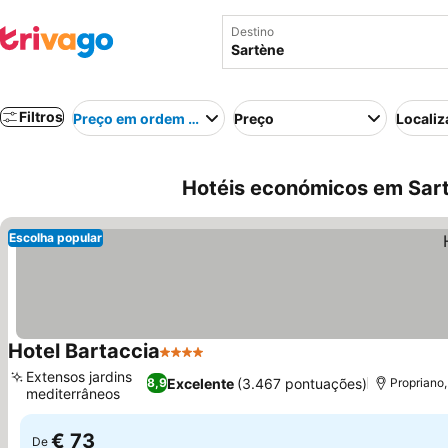
Destino
Filtros
Preço em ordem crescente
Preço
Localiz
Hotéis económicos em Sart
Escolha popular
Hotel Bartaccia
4 Estrelas
Ver preços
Extensos jardins
Excelente
(3.467 pontuações)
8,9
Propriano,
mediterrâneos
Ver preços
€ 73
De