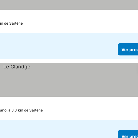
 km de Sartène
Ver pre
iano, a 8.3 km de Sartène
Ver pre