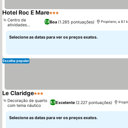
Hotel Roc E Mare
3 Estrelas
Ver preços
Centro de
Boa
(1.285 pontuações)
7,8
Propriano, a 8.1
atividades
Ver preços
aquáticas
Selecione as datas para ver os preços exatos.
Escolha popular
Le Claridge
3 Estrelas
Ver preços
Decoração de quarto
Excelente
(2.227 pontuações)
8,5
Propr
com tema náutico
Ver preços
Selecione as datas para ver os preços exatos.