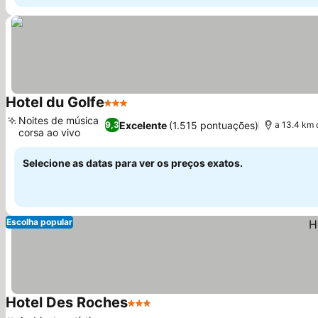
Hotel du Golfe
3 Estrelas
Ver preços
Noites de música
Excelente
(1.515 pontuações)
9,3
a 13.4 km 
corsa ao vivo
Ver preços
Selecione as datas para ver os preços exatos.
Escolha popular
Hotel Des Roches
3 Estrelas
Ver preços