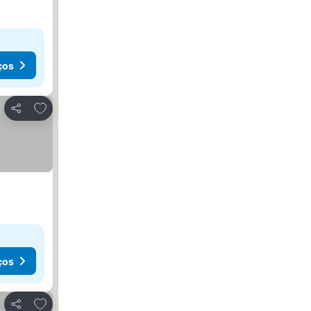
ços
Adicionar aos favoritos
Partilhar
ços
Adicionar aos favoritos
Partilhar