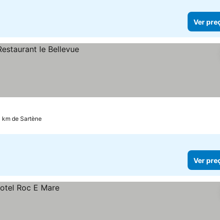
Ver pre
4 km de Sartène
Ver pre