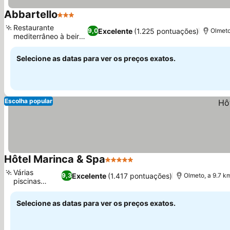
Abbartello
3 Estrelas
Ver preços
Restaurante
Excelente
(1.225 pontuações)
9,0
Olmeto
mediterrâneo à beira-
Ver preços
mar
Selecione as datas para ver os preços exatos.
Escolha popular
Hôtel Marinca & Spa
5 Estrelas
Ver preços
Várias
Excelente
(1.417 pontuações)
9,3
Olmeto, a 9.7 k
piscinas
Ver preços
serenas
Selecione as datas para ver os preços exatos.