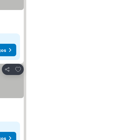
ços
Adicionar aos favoritos
Partilhar
ços