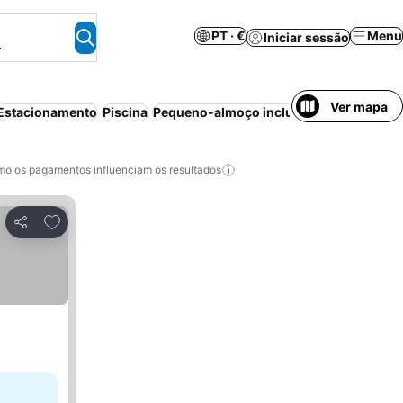
PT · €
Menu
Iniciar sessão
.
Ver mapa
Estacionamento
Piscina
Pequeno-almoço incluído
Ar condicion
o os pagamentos influenciam os resultados
Adicionar aos favoritos
Partilhar