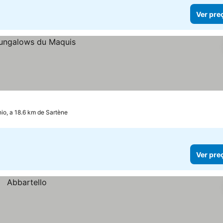
Ver pre
io, a 18.6 km de Sartène
Ver pre