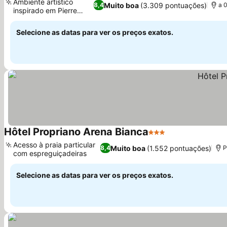
Ambiente artístico
Muito boa
(3.309 pontuações)
8,4
a 
inspirado em Pierre
Ver preços
Farel
Selecione as datas para ver os preços exatos.
Hôtel Propriano Arena Bianca
3 Estrelas
Ver preços
Acesso à praia particular
Muito boa
(1.552 pontuações)
8,4
P
com espreguiçadeiras
Ver preços
Selecione as datas para ver os preços exatos.