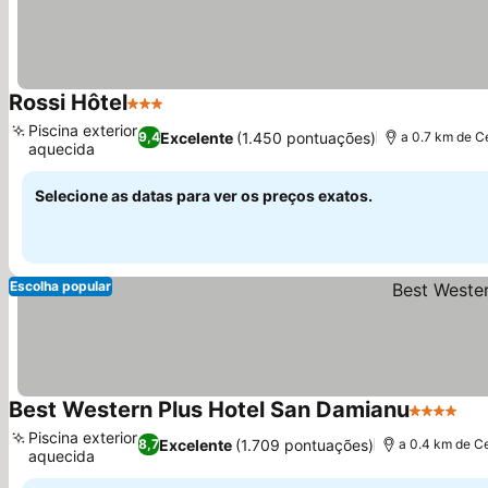
Rossi Hôtel
3 Estrelas
Ver preços
Piscina exterior
Excelente
(1.450 pontuações)
9,4
a 0.7 km de C
aquecida
Ver preços
Selecione as datas para ver os preços exatos.
Escolha popular
Best Western Plus Hotel San Damianu
4 Estrela
Ver
Piscina exterior
Excelente
(1.709 pontuações)
8,7
a 0.4 km de C
aquecida
Ver preços