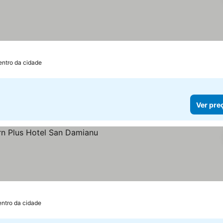
entro da cidade
Ver pre
s
 preços
entro da cidade