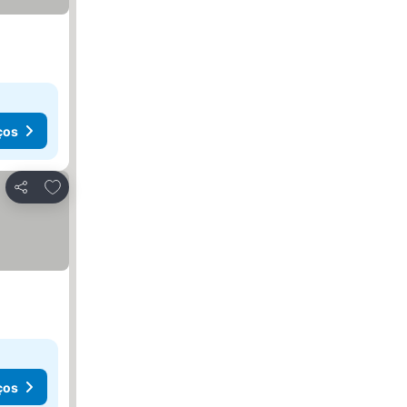
ços
Adicionar aos favoritos
Partilhar
ços