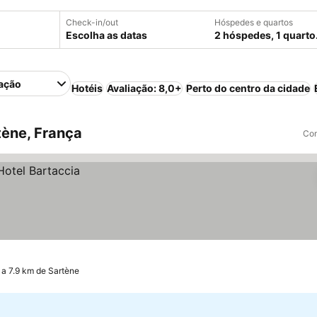
Check-in/out
Hóspedes e quartos
Escolha as datas
2 hóspedes, 1 quarto
ação
Hotéis
Avaliação: 8,0+
Perto do centro da cidade
ène, França
Com
 a 7.9 km de Sartène