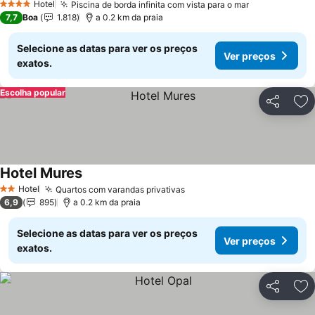
Hotel
Piscina de borda infinita com vista para o mar
Ver preços
4 Estrelas
7,7
Boa
1.818
a 0.2 km da praia
Selecione as datas para ver os preços
Ver preços
exatos.
Escolha popular
Partilhar
Ad
Hotel Mures
Ver preços
Hotel
Quartos com varandas privativas
Ver preços
2 Estrelas
6,9
895
a 0.2 km da praia
Selecione as datas para ver os preços
Ver preços
exatos.
Partilhar
Ad