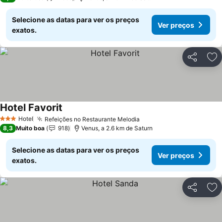
Selecione as datas para ver os preços
Ver preços
exatos.
Partilhar
Ad
Hotel Favorit
Ver preços
Hotel
Refeições no Restaurante Melodia
Ver preços
3 Estrelas
8,3
Muito boa
918
Venus, a 2.6 km de Saturn
Selecione as datas para ver os preços
Ver preços
exatos.
Partilhar
Ad