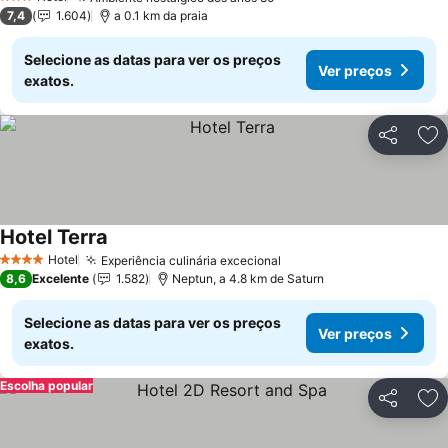
Ver preços
3 Estrelas
7,4
1.604
a 0.1 km da praia
Selecione as datas para ver os preços
Ver preços
exatos.
Partilhar
Ad
Hotel Terra
Ver preços
Hotel
Experiência culinária excecional
Ver preços
4 Estrelas
8,6
Excelente
1.582
Neptun, a 4.8 km de Saturn
Selecione as datas para ver os preços
Ver preços
exatos.
Escolha popular
Partilhar
Ad