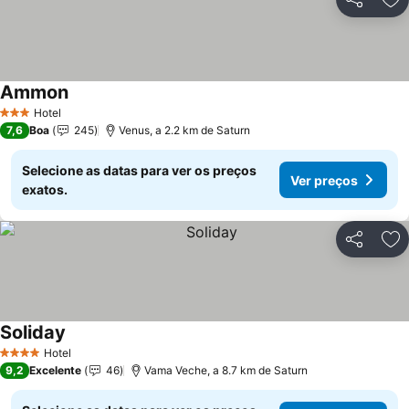
Partilhar
Ad
Ammon
Ver preços
Hotel
3 Estrelas
7,6
Boa
245
Venus, a 2.2 km de Saturn
Selecione as datas para ver os preços
Ver preços
exatos.
Partilhar
Ad
Soliday
Ver preços
Hotel
4 Estrelas
9,2
Excelente
46
Vama Veche, a 8.7 km de Saturn