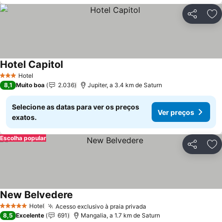
Partilhar
Ad
Hotel Capitol
Ver preços
Hotel
3 Estrelas
8,1
Muito boa
2.036
Jupiter, a 3.4 km de Saturn
Selecione as datas para ver os preços
Ver preços
exatos.
Escolha popular
Partilhar
Ad
New Belvedere
Ver preços
Hotel
Acesso exclusivo à praia privada
Ver preços
5 Estrelas
8,5
Excelente
691
Mangalia, a 1.7 km de Saturn