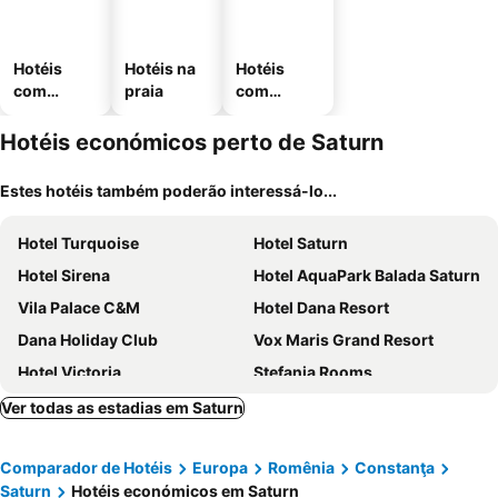
Hotéis
Hotéis na
Hotéis
com
praia
com
piscinas
estaciona
mento
Hotéis económicos perto de Saturn
Estes hotéis também poderão interessá-lo...
Hotel Turquoise
Hotel Saturn
Hotel Sirena
Hotel AquaPark Balada Saturn
Vila Palace C&M
Hotel Dana Resort
Dana Holiday Club
Vox Maris Grand Resort
Hotel Victoria
Stefania Rooms
Casa Selena
Ver todas as estadias em Saturn
Comparador de Hotéis
Europa
Romênia
Constanţa
Saturn
Hotéis económicos em Saturn