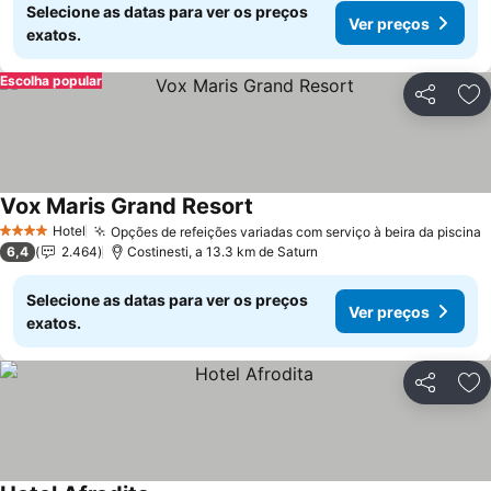
Selecione as datas para ver os preços
Ver preços
exatos.
Escolha popular
Partilhar
Ad
Vox Maris Grand Resort
Ver preços
Hotel
Opções de refeições variadas com serviço à beira da piscina
V
4 Estrelas
6,4
2.464
Costinesti, a 13.3 km de Saturn
Selecione as datas para ver os preços
Ver preços
exatos.
Partilhar
Ad