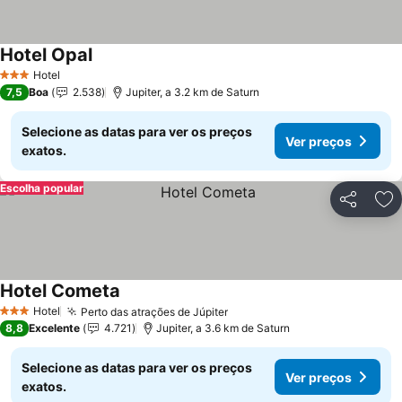
Hotel Opal
Ver preços
Hotel
3 Estrelas
7,5
Boa
2.538
Jupiter, a 3.2 km de Saturn
Selecione as datas para ver os preços
Ver preços
exatos.
Escolha popular
Partilhar
Ad
Hotel Cometa
Ver preços
Hotel
Perto das atrações de Júpiter
Ver preços
3 Estrelas
8,8
Excelente
4.721
Jupiter, a 3.6 km de Saturn
Selecione as datas para ver os preços
Ver preços
exatos.