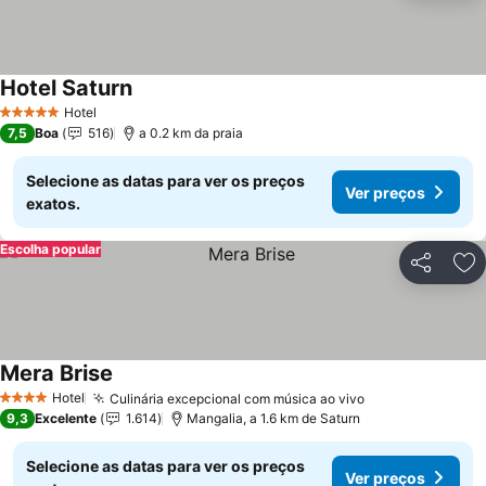
Hotel Saturn
Ver preços
Hotel
5 Estrelas
7,5
Boa
516
a 0.2 km da praia
Selecione as datas para ver os preços
Ver preços
exatos.
Escolha popular
Partilhar
Ad
Mera Brise
Ver preços
Hotel
Culinária excepcional com música ao vivo
Ver preços
4 Estrelas
9,3
Excelente
1.614
Mangalia, a 1.6 km de Saturn
Selecione as datas para ver os preços
Ver preços