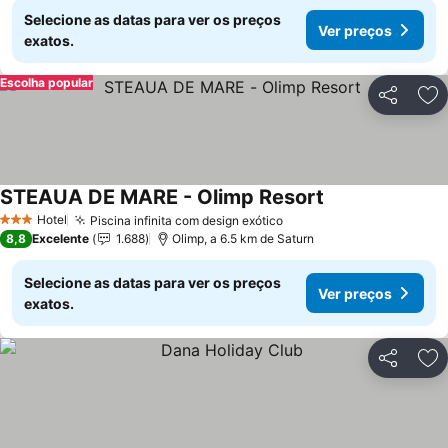
Selecione as datas para ver os preços
Ver preços
exatos.
Escolha popular
Partilhar
Ad
STEAUA DE MARE - Olimp Resort
Ver preços
Hotel
Piscina infinita com design exótico
Ver preços
3 Estrelas
8,8
Excelente
1.688
Olimp, a 6.5 km de Saturn
Selecione as datas para ver os preços
Ver preços
exatos.
Partilhar
Ad