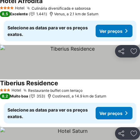
Hotel Afrodita
Ver preços
Hotel
Culinária diversificada e saborosa
Ver preços
4 Estrelas
8,5
Excelente
1.441
Venus, a 2.1 km de Saturn
Selecione as datas para ver os preços
Ver preços
exatos.
Partilhar
Ad
Tiberius Residence
Ver preços
Hotel
Restaurante buffet com terraço
Ver preços
3 Estrelas
8,2
Muito boa
353
Costinesti, a 14.9 km de Saturn
Selecione as datas para ver os preços
Ver preços
exatos.
Partilhar
Ad