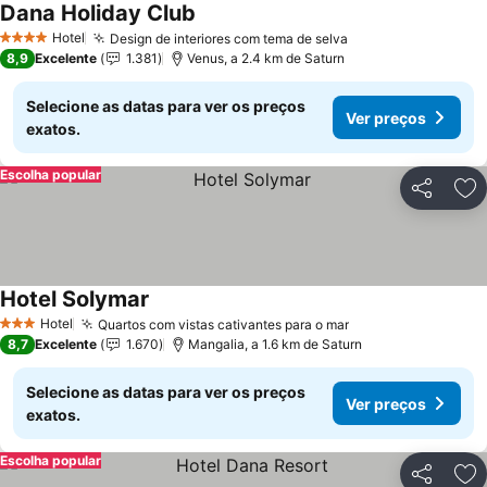
Dana Holiday Club
Ver preços
Hotel
Design de interiores com tema de selva
Ver preços
4 Estrelas
8,9
Excelente
1.381
Venus, a 2.4 km de Saturn
Selecione as datas para ver os preços
Ver preços
exatos.
Escolha popular
Partilhar
Ad
Hotel Solymar
Ver preços
Hotel
Quartos com vistas cativantes para o mar
Ver preços
3 Estrelas
8,7
Excelente
1.670
Mangalia, a 1.6 km de Saturn
Selecione as datas para ver os preços
Ver preços
exatos.
Escolha popular
Partilhar
Ad