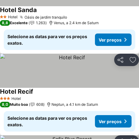
Hotel Sanda
Ver preços
Hotel
Oásis de jardim tranquilo
Ver preços
2 Estrelas
8,8
Excelente
1.263
Venus, a 2.4 km de Saturn
Selecione as datas para ver os preços
Ver preços
exatos.
Partilhar
Ad
Hotel Recif
Ver preços
Hotel
3 Estrelas
8,0
Muito boa
608
Neptun, a 4.1 km de Saturn
Selecione as datas para ver os preços
Ver preços
exatos.