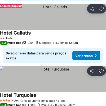
Escolha popular
Partilhar
Ad
Hotel Callatis
Ver preços
Hotel
2 Estrelas
8,2
Muito boa
929
Mangalia, a 4.3 km de Saturn
Selecione as datas para ver os preços
Ver preços
exatos.
Partilhar
Ad
Hotel Turquoise
Ver preços
Hotel
Restaurante sofisticado no local
Ver preços
4 Estrelas
8,4
Muito boa
1.588
Venus, a 2.0 km de Saturn