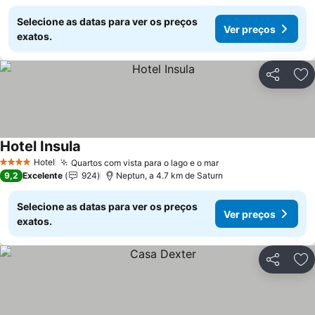
Selecione as datas para ver os preços
Ver preços
exatos.
Partilhar
Ad
Hotel Insula
Ver preços
Hotel
Quartos com vista para o lago e o mar
Ver preços
4 Estrelas
9,2
Excelente
924
Neptun, a 4.7 km de Saturn
Selecione as datas para ver os preços
Ver preços
exatos.
Partilhar
Ad