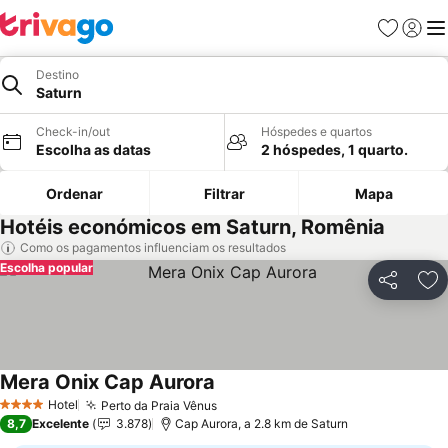
Favoritos
Iniciar
Me
Destino
Saturn
Check-in/out
Hóspedes e quartos
Escolha as datas
2 hóspedes, 1 quarto.
Ordenar
Filtrar
Mapa
Hotéis económicos em Saturn, Romênia
Como os pagamentos influenciam os resultados
Escolha popular
Partilhar
Ad
Mera Onix Cap Aurora
Ver preços
Hotel
Perto da Praia Vênus
Ver preços
4 Estrelas
8,7
Excelente
3.878
Cap Aurora, a 2.8 km de Saturn