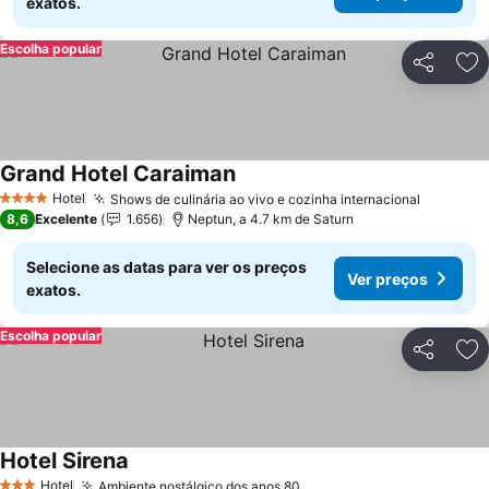
exatos.
Escolha popular
Partilhar
Ad
Grand Hotel Caraiman
Ver preços
Hotel
Shows de culinária ao vivo e cozinha internacional
Ver pre
4 Estrelas
8,6
Excelente
1.656
Neptun, a 4.7 km de Saturn
Selecione as datas para ver os preços
Ver preços
exatos.
Escolha popular
Partilhar
Ad
Hotel Sirena
Ver preços
Hotel
Ambiente nostálgico dos anos 80