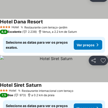
Hotel Dana Resort
Ver preços
Hotel
Restaurante com terraço-jardim
Ver preços
4 Estrelas
8,6
Excelente
2.238
Venus, a 2.2 km de Saturn
Selecione as datas para ver os preços
Ver preços
exatos.
Partilhar
Ad
Hotel Siret Saturn
Ver preços
Hotel
Restaurante internacional com terraço
Ver preços
3 Estrelas
7,5
Boa
973
a 0.2 km da praia
Selecione as datas para ver os preços