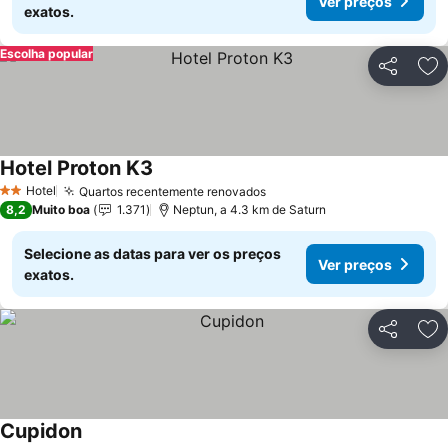
Ver preços
exatos.
Escolha popular
Partilhar
Ad
Hotel Proton K3
Ver preços
Hotel
Quartos recentemente renovados
Ver preços
2 Estrelas
8,2
Muito boa
1.371
Neptun, a 4.3 km de Saturn
Selecione as datas para ver os preços
Ver preços
exatos.
Partilhar
Ad
Cupidon
Ver preços