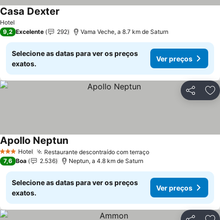
Casa Dexter
Ver preços
Hotel
9,2
Excelente
292
Vama Veche, a 8.7 km de Saturn
Selecione as datas para ver os preços
Ver preços
exatos.
Partilhar
Ad
Apollo Neptun
Ver preços
Hotel
Restaurante descontraído com terraço
Ver preços
3 Estrelas
7,6
Boa
2.536
Neptun, a 4.8 km de Saturn
Selecione as datas para ver os preços
Ver preços
exatos.