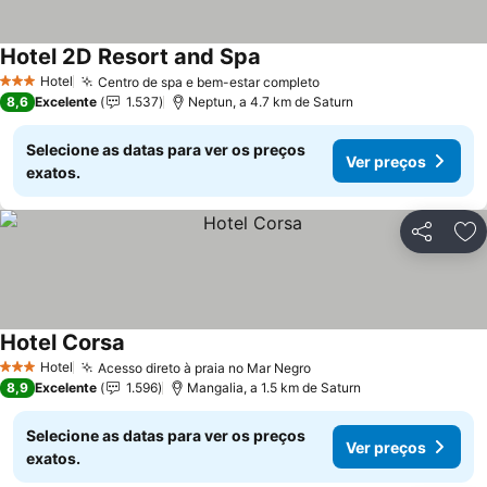
Hotel 2D Resort and Spa
Ver preços
Hotel
Centro de spa e bem-estar completo
Ver preços
3 Estrelas
8,6
Excelente
1.537
Neptun, a 4.7 km de Saturn
Selecione as datas para ver os preços
Ver preços
exatos.
Partilhar
Ad
Hotel Corsa
Ver preços
Hotel
Acesso direto à praia no Mar Negro
Ver preços
3 Estrelas
8,9
Excelente
1.596
Mangalia, a 1.5 km de Saturn
Selecione as datas para ver os preços
Ver preços
exatos.