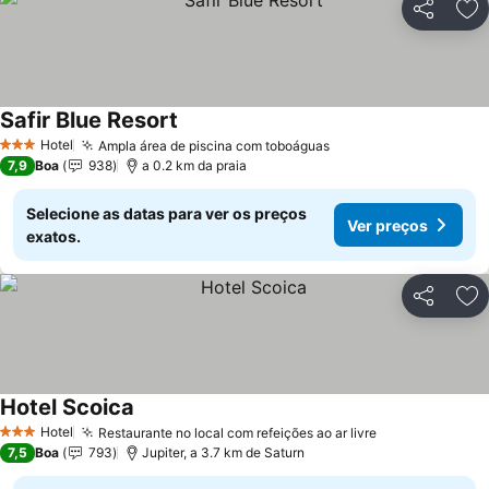
Partilhar
Ad
Safir Blue Resort
Ver preços
Hotel
Ampla área de piscina com toboáguas
Ver preços
3 Estrelas
7,9
Boa
938
a 0.2 km da praia
Selecione as datas para ver os preços
Ver preços
exatos.
Partilhar
Ad
Hotel Scoica
Ver preços
Hotel
Restaurante no local com refeições ao ar livre
Ver preços
3 Estrelas
7,5
Boa
793
Jupiter, a 3.7 km de Saturn