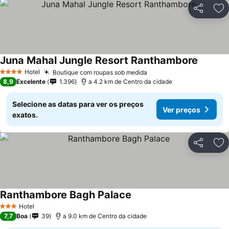
Partilhar
Ad
Juna Mahal Jungle Resort Ranthambore
Hotel
Boutique com roupas sob medida
4 Estrelas
8,9
Excelente
1.396
a 4.2 km de Centro da cidade
Selecione as datas para ver os preços
Ver preços
exatos.
Partilhar
Ad
Ranthambore Bagh Palace
Hotel
3 Estrelas
7,7
Boa
39
a 9.0 km de Centro da cidade