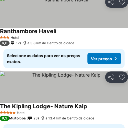
Partilhar
Ad
Ranthambore Haveli
Hotel
3 Estrelas
6,6
12
a 3.8 km de Centro da cidade
Selecione as datas para ver os preços
Ver preços
exatos.
Partilhar
Ad
The Kipling Lodge- Nature Kalp
Hotel
5 Estrelas
8,2
Muito boa
23
a 13.4 km de Centro da cidade