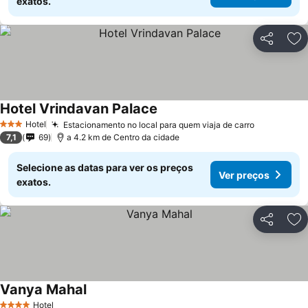
exatos.
Partilhar
Ad
Hotel Vrindavan Palace
Hotel
Estacionamento no local para quem viaja de carro
3 Estrelas
7,1
69
a 4.2 km de Centro da cidade
Selecione as datas para ver os preços
Ver preços
exatos.
Partilhar
Ad
Vanya Mahal
Hotel