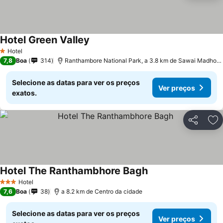
Hotel Green Valley
Hotel
1 Estrelas
7,8
Boa
314
Ranthambore National Park, a 3.8 km de Sawai Madhopur
Selecione as datas para ver os preços
Ver preços
exatos.
Partilhar
Ad
Hotel The Ranthambhore Bagh
Hotel
3 Estrelas
7,6
Boa
38
a 8.2 km de Centro da cidade
Selecione as datas para ver os preços
Ver preços