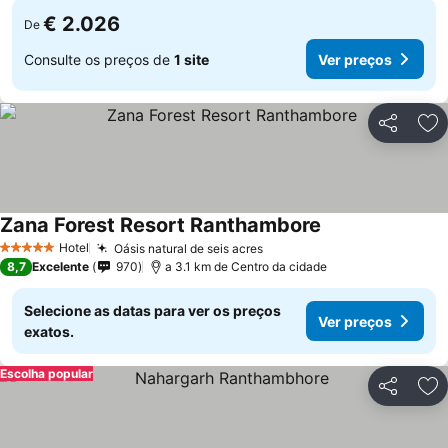
€ 2.026
De
Consulte os preços de
1 site
Ver preços
Partilhar
Ad
Zana Forest Resort Ranthambore
Hotel
Oásis natural de seis acres
5 Estrelas
8,7
Excelente
970
a 3.1 km de Centro da cidade
Selecione as datas para ver os preços
Ver preços
exatos.
Escolha popular
Partilhar
Ad