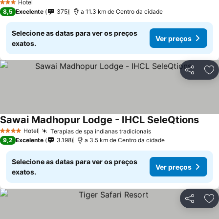
Hotel
3 Estrelas
8,5
Excelente
375
a 11.3 km de Centro da cidade
Selecione as datas para ver os preços
Ver preços
exatos.
Partilhar
Ad
Sawai Madhopur Lodge - IHCL SeleQtions
Hotel
Terapias de spa indianas tradicionais
4 Estrelas
9,2
Excelente
3.198
a 3.5 km de Centro da cidade
Selecione as datas para ver os preços
Ver preços
exatos.
Partilhar
Ad