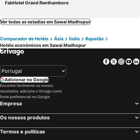
FabHotel Grand Ranthambore
Ver todas as estadias em Sawai Madhopur
Comparador de Hotéis
Ásia
Índia
Rajastão
Hotéis económicos em Sawai Madhopur
Facebook
Twitter
Insta
Yo
Adicionar no Google
Encontre facilmente os nossos
resultados: adicione o trivago como
fonte preferencial no Google.
Empresa
Os nossos produtos
Termos e políticas