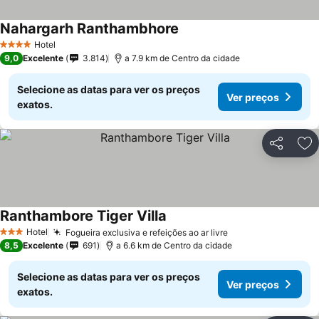
Nahargarh Ranthambhore
Hotel
4 Estrelas
9,0
Excelente
3.814
a 7.9 km de Centro da cidade
Selecione as datas para ver os preços
Ver preços
exatos.
Partilhar
Ad
Ranthambore Tiger Villa
Hotel
Fogueira exclusiva e refeições ao ar livre
3 Estrelas
8,5
Excelente
691
a 6.6 km de Centro da cidade
Selecione as datas para ver os preços
Ver preços
exatos.