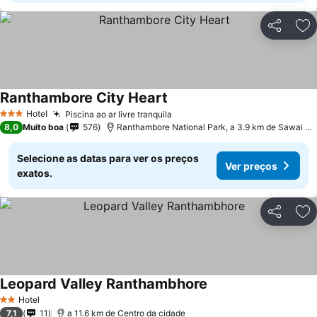
Partilhar
Ad
Ranthambore City Heart
Hotel
Piscina ao ar livre tranquila
3 Estrelas
8,0
Muito boa
576
Ranthambore National Park, a 3.9 km de Sawai Madhopur
Selecione as datas para ver os preços
Ver preços
exatos.
Partilhar
Ad
Leopard Valley Ranthambhore
Hotel
2 Estrelas
7,1
11
a 11.6 km de Centro da cidade