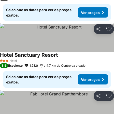
Selecione as datas para ver os preços
Ver preços
exatos.
Partilhar
Ad
Hotel Sanctuary Resort
Hotel
3 Estrelas
8,6
Excelente
1.282
a 4.7 km de Centro da cidade
Selecione as datas para ver os preços
Ver preços
exatos.
Partilhar
Ad