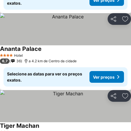
Ver preços
exatos.
Partilhar
Ad
Ananta Palace
Hotel
4 Estrelas
6,7
36
a 4.2 km de Centro da cidade
Selecione as datas para ver os preços
Ver preços
exatos.
Partilhar
Ad
Tiger Machan