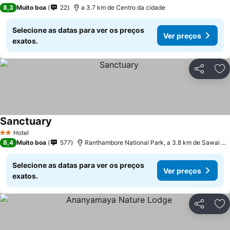
4 Estrelas
8,3
Muito boa
22
a 3.7 km de Centro da cidade
Selecione as datas para ver os preços
Ver preços
exatos.
Partilhar
Ad
Sanctuary
Hotel
2 Estrelas
8,4
Muito boa
577
Ranthambore National Park, a 3.8 km de Sawai Madhopur
Selecione as datas para ver os preços
Ver preços
exatos.
Partilhar
Ad