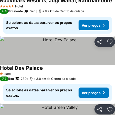
Bookmark Resorts, Jogi Mahal, Ranthambore
Hotel
5 Estrelas
9,4
Excelente
620
a 8.7 km de Centro da cidade
Selecione as datas para ver os preços
Ver preços
exatos.
Partilhar
Ad
Hotel Dev Palace
Hotel
1 Estrelas
7,7
Boa
230
a 3.8 km de Centro da cidade
Selecione as datas para ver os preços
Ver preços
exatos.
Partilhar
Ad