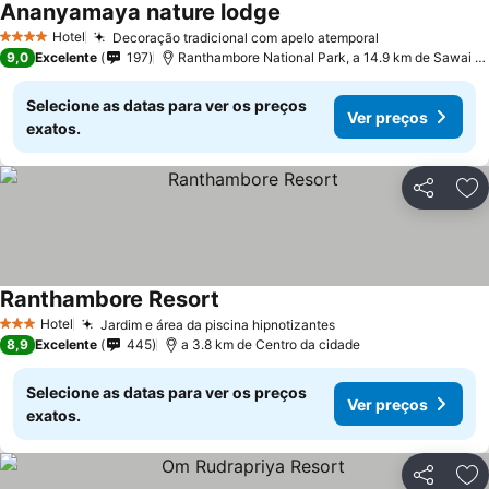
Ananyamaya nature lodge
Hotel
Decoração tradicional com apelo atemporal
4 Estrelas
9,0
Excelente
197
Ranthambore National Park, a 14.9 km de Sawai Madhopur
Selecione as datas para ver os preços
Ver preços
exatos.
Partilhar
Ad
Ranthambore Resort
Hotel
Jardim e área da piscina hipnotizantes
3 Estrelas
8,9
Excelente
445
a 3.8 km de Centro da cidade
Selecione as datas para ver os preços
Ver preços
exatos.
Partilhar
Ad