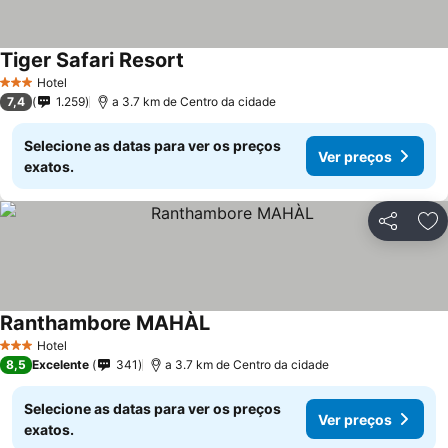
Tiger Safari Resort
Hotel
3 Estrelas
7,4
1.259
a 3.7 km de Centro da cidade
Selecione as datas para ver os preços
Ver preços
exatos.
Partilhar
Ad
Ranthambore MAHÀL
Hotel
3 Estrelas
8,5
Excelente
341
a 3.7 km de Centro da cidade
Selecione as datas para ver os preços
Ver preços
exatos.