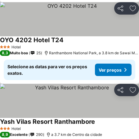
Partilhar
Ad
OYO 4202 Hotel T24
Hotel
3 Estrelas
8,3
Muito boa
25
Ranthambore National Park, a 3.8 km de Sawai Madhopur
Selecione as datas para ver os preços
Ver preços
exatos.
Partilhar
Ad
Yash Vilas Resort Ranthambore
Hotel
3 Estrelas
8,9
Excelente
290
a 3.7 km de Centro da cidade