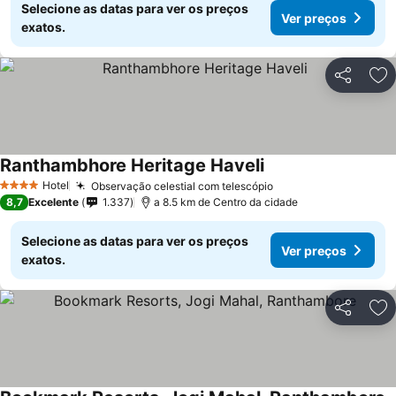
Selecione as datas para ver os preços
Ver preços
exatos.
Partilhar
Ad
Ranthambhore Heritage Haveli
Hotel
Observação celestial com telescópio
4 Estrelas
8,7
Excelente
1.337
a 8.5 km de Centro da cidade
Selecione as datas para ver os preços
Ver preços
exatos.
Partilhar
Ad