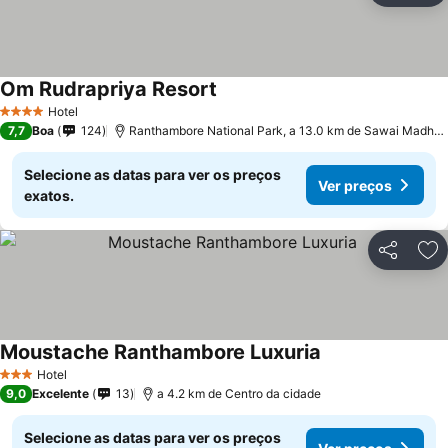
Om Rudrapriya Resort
Hotel
4 Estrelas
7,7
Boa
124
Ranthambore National Park, a 13.0 km de Sawai Madhopur
Selecione as datas para ver os preços
Ver preços
exatos.
Partilhar
Ad
Moustache Ranthambore Luxuria
Hotel
3 Estrelas
9,0
Excelente
13
a 4.2 km de Centro da cidade
Selecione as datas para ver os preços