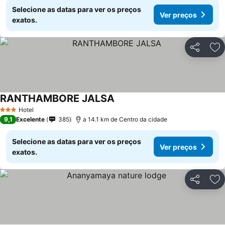
Selecione as datas para ver os preços
Ver preços
exatos.
Partilhar
Ad
RANTHAMBORE JALSA
Hotel
3 Estrelas
9,1
Excelente
385
a 14.1 km de Centro da cidade
Selecione as datas para ver os preços
Ver preços
exatos.
Partilhar
Ad