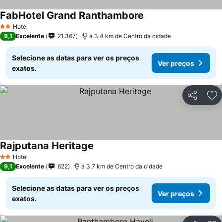
FabHotel Grand Ranthambore
Hotel
2 Estrelas
9,1
Excelente
21.367
a 3.4 km de Centro da cidade
Selecione as datas para ver os preços
Ver preços
exatos.
Partilhar
Ad
Rajputana Heritage
Hotel
2 Estrelas
9,1
Excelente
622
a 3.7 km de Centro da cidade
Selecione as datas para ver os preços
Ver preços
exatos.