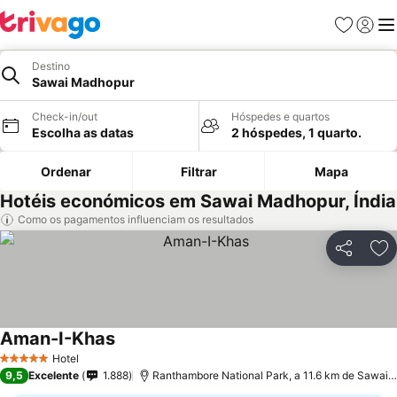
Favoritos
Iniciar
Me
Destino
Sawai Madhopur
Check-in/out
Hóspedes e quartos
Escolha as datas
2 hóspedes, 1 quarto.
Ordenar
Filtrar
Mapa
Hotéis económicos em Sawai Madhopur, Índia
Como os pagamentos influenciam os resultados
Partilhar
Ad
Aman-I-Khas
Hotel
5 Estrelas
9,5
Excelente
1.888
Ranthambore National Park, a 11.6 km de Sawai Madhopur