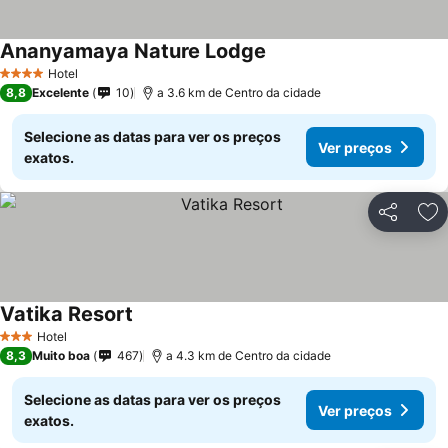
Ananyamaya Nature Lodge
Hotel
4 Estrelas
8,8
Excelente
10
a 3.6 km de Centro da cidade
Selecione as datas para ver os preços
Ver preços
exatos.
Partilhar
Ad
Vatika Resort
Hotel
3 Estrelas
8,3
Muito boa
467
a 4.3 km de Centro da cidade
Selecione as datas para ver os preços
Ver preços
exatos.