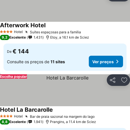
Afterwork Hotel
Hotel
Suítes espaçosas para a família
4 Estrelas
9,2
Excelente
1.431
Etoy, a 16.1 km de Sciez
€ 144
De
Consulte os preços de
11 sites
Ver preços
Escolha popular
Partilhar
Ad
Hotel La Barcarolle
Hotel
Bar de praia sazonal na margem do lago
4 Estrelas
8,8
Excelente
1.941
Prangins, a 11.4 km de Sciez