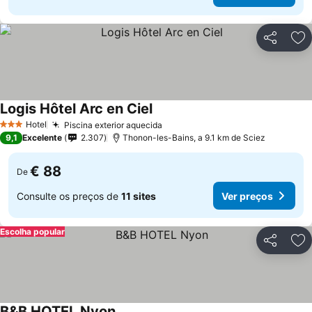
Partilhar
Ad
Logis Hôtel Arc en Ciel
Hotel
Piscina exterior aquecida
3 Estrelas
9,1
Excelente
2.307
Thonon-les-Bains, a 9.1 km de Sciez
€ 88
De
Consulte os preços de
11 sites
Ver preços
Escolha popular
Partilhar
Ad
B&B HOTEL Nyon