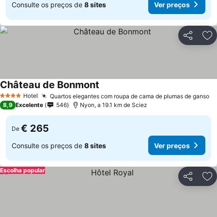
Consulte os preços de
8 sites
Ver preços
Partilhar
Ad
Château de Bonmont
Hotel
Quartos elegantes com roupa de cama de plumas de ganso
4 Estrelas
8,9
Excelente
546
Nyon, a 19.1 km de Sciez
€ 265
De
Consulte os preços de
8 sites
Ver preços
Escolha popular
Partilhar
Ad