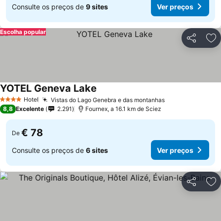
Consulte os preços de
9 sites
Ver preços
Escolha popular
Partilhar
Ad
YOTEL Geneva Lake
Hotel
Vistas do Lago Genebra e das montanhas
4 Estrelas
8,8
Excelente
2.291
Fournex, a 16.1 km de Sciez
€ 78
De
Consulte os preços de
6 sites
Ver preços
Partilhar
Ad