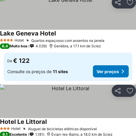
Partilhar
Ad
Lake Geneva Hotel
Hotel
Quartos espaçosos com assentos na janela
4 Estrelas
8,4
Muito boa
4.026
Genébra, a 17.1 km de Sciez
€ 122
De
Consulte os preços de
11 sites
Ver preços
Partilhar
Ad
Hotel Le Littoral
Hotel
Aluguel de bicicletas elétricas disponível
3 Estrelas
9,1
Excelente
1.181
Évian-les-Bains, a 18.0 km de Sciez