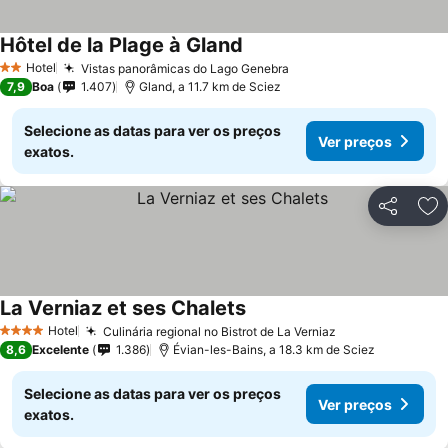
Hôtel de la Plage à Gland
Hotel
Vistas panorâmicas do Lago Genebra
2 Estrelas
7,9
Boa
1.407
Gland, a 11.7 km de Sciez
Selecione as datas para ver os preços
Ver preços
exatos.
Partilhar
Ad
La Verniaz et ses Chalets
Hotel
Culinária regional no Bistrot de La Verniaz
4 Estrelas
8,6
Excelente
1.386
Évian-les-Bains, a 18.3 km de Sciez
Selecione as datas para ver os preços
Ver preços
exatos.