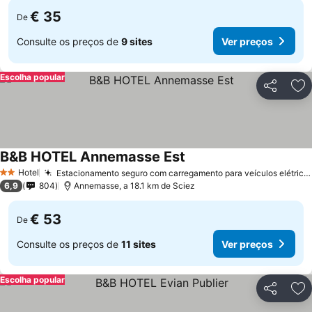
€ 35
De
Consulte os preços de
9 sites
Ver preços
Escolha popular
Partilhar
Ad
B&B HOTEL Annemasse Est
Hotel
Estacionamento seguro com carregamento para veículos elétricos
2 Estrelas
6,9
804
Annemasse, a 18.1 km de Sciez
€ 53
De
Consulte os preços de
11 sites
Ver preços
Escolha popular
Partilhar
Ad