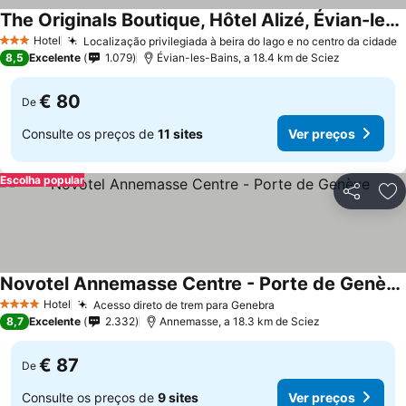
The Originals Boutique, Hôtel Alizé, Évian-les-Bains
Hotel
Localização privilegiada à beira do lago e no centro da cidade
3 Estrelas
8,5
Excelente
1.079
Évian-les-Bains, a 18.4 km de Sciez
€ 80
De
Consulte os preços de
11 sites
Ver preços
Escolha popular
Partilhar
Ad
Novotel Annemasse Centre - Porte de Genève
Hotel
Acesso direto de trem para Genebra
4 Estrelas
8,7
Excelente
2.332
Annemasse, a 18.3 km de Sciez
€ 87
De
Consulte os preços de
9 sites
Ver preços