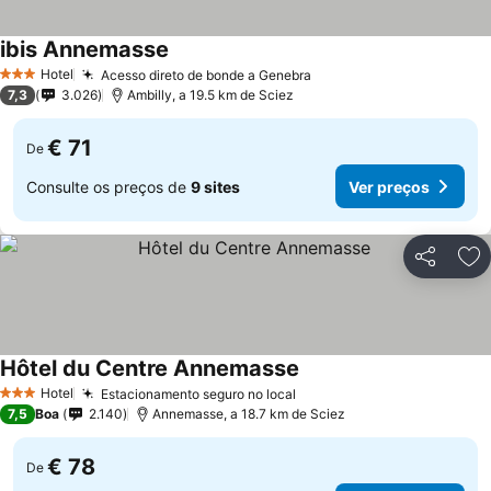
ibis Annemasse
Hotel
Acesso direto de bonde a Genebra
3 Estrelas
7,3
3.026
Ambilly, a 19.5 km de Sciez
€ 71
De
Consulte os preços de
9 sites
Ver preços
Partilhar
Ad
Hôtel du Centre Annemasse
Hotel
Estacionamento seguro no local
3 Estrelas
7,5
Boa
2.140
Annemasse, a 18.7 km de Sciez
€ 78
De