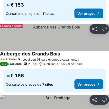
€ 153
De
Consulte os preços de
11 sites
Ver preços
Escolha popular
Partilhar
Ad
Auberge des Grands Bois
Hotel
Local versátil para eventos e casamentos
3 Estrelas
8,7
Excelente
2.353
Buchillon, a 15.5 km de Sciez
€ 166
De
Consulte os preços de
7 sites
Ver preços
Partilhar
Ad