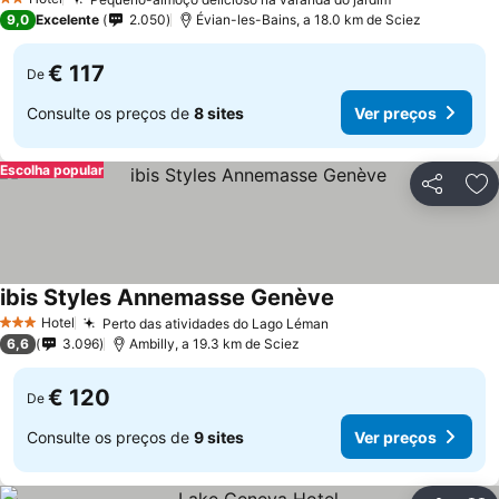
2 Estrelas
9,0
Excelente
2.050
Évian-les-Bains, a 18.0 km de Sciez
€ 117
De
Consulte os preços de
8 sites
Ver preços
Escolha popular
Partilhar
Ad
ibis Styles Annemasse Genève
Hotel
Perto das atividades do Lago Léman
3 Estrelas
6,6
3.096
Ambilly, a 19.3 km de Sciez
€ 120
De
Consulte os preços de
9 sites
Ver preços