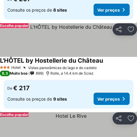
Consulte os preços de
8 sites
Ver preços
Escolha popular
Partilhar
Ad
L'HÔTEL by Hostellerie du Château
Hotel
Vistas panorâmicas do lago e do castelo
3 Estrelas
8,3
Muito boa
899
Rolle, a 14.4 km de Sciez
€ 217
De
Consulte os preços de
9 sites
Ver preços
Escolha popular
Partilhar
Ad