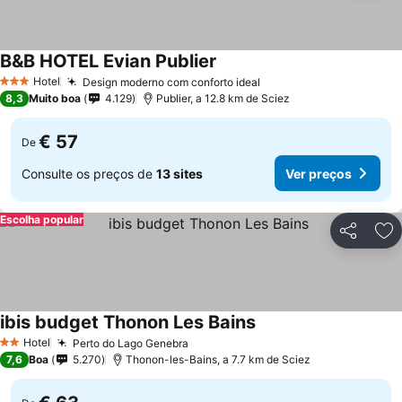
B&B HOTEL Evian Publier
Hotel
Design moderno com conforto ideal
3 Estrelas
8,3
Muito boa
4.129
Publier, a 12.8 km de Sciez
€ 57
De
Consulte os preços de
13 sites
Ver preços
Escolha popular
Partilhar
Ad
ibis budget Thonon Les Bains
Hotel
Perto do Lago Genebra
2 Estrelas
7,6
Boa
5.270
Thonon-les-Bains, a 7.7 km de Sciez