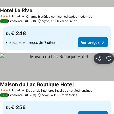
Hotel Le Rive
Hotel
Charme histórico com comodidades modernas
4 Estrelas
8,5
Excelente
988
Nyon, a 11.6 km de Sciez
€ 248
De
Consulte os preços de
7 sites
Ver preços
Partilhar
Ad
Maison du Lac Boutique Hotel
Hotel
Design de interiores inspirado no Mediterrâneo
4 Estrelas
8,8
Excelente
783
Nyon, a 11.6 km de Sciez
€ 256
De