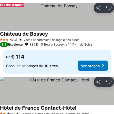
Escolha popular
Partilhar
Ad
Château de Bossey
Hotel
Vistas panorâmicas do lago e dos Alpes
3 Estrelas
8,5
Excelente
1.301
Bogis-Bossey, a 14.7 km de Sciez
€ 114
De
Consulte os preços de
10 sites
Ver preços
Partilhar
Ad
Hôtel de France Contact-Hôtel
Hotel
Pequeno-almoço delicioso na varanda do jardim