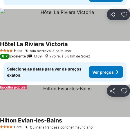
Partilhar
Ad
Hôtel La Riviera Victoria
Hotel
Vila medieval à beira-mar
4 Estrelas
8,7
Excelente
1.189
Yvoire, a 5.8 km de Sciez
Selecione as datas para ver os preços
Ver preços
exatos.
Escolha popular
Partilhar
Ad
Hilton Evian-les-Bains
Hotel
Culinária francesa por chef mauriciano
4 Estrelas