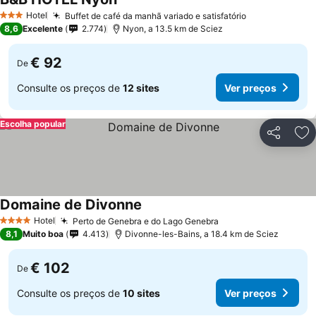
Hotel
Buffet de café da manhã variado e satisfatório
3 Estrelas
8,6
Excelente
2.774
Nyon, a 13.5 km de Sciez
€ 92
De
Consulte os preços de
12 sites
Ver preços
Escolha popular
Partilhar
Ad
Domaine de Divonne
Hotel
Perto de Genebra e do Lago Genebra
4 Estrelas
8,1
Muito boa
4.413
Divonne-les-Bains, a 18.4 km de Sciez
€ 102
De
Consulte os preços de
10 sites
Ver preços