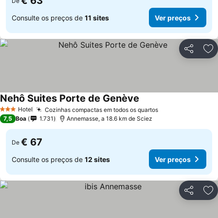
€ 63
De
Consulte os preços de
11 sites
Ver preços
Partilhar
Ad
Nehô Suites Porte de Genève
Hotel
Cozinhas compactas em todos os quartos
3 Estrelas
7,5
Boa
1.731
Annemasse, a 18.6 km de Sciez
€ 67
De
Consulte os preços de
12 sites
Ver preços
Partilhar
Ad