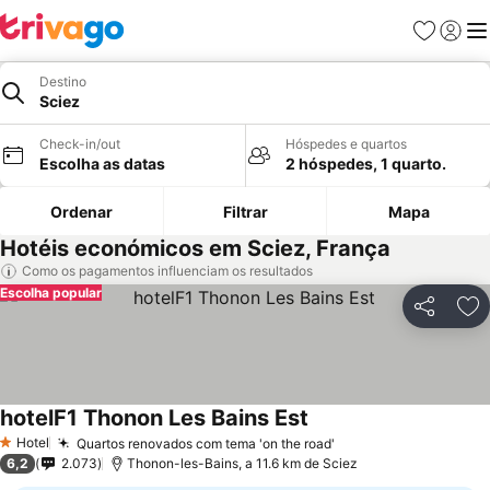
Favoritos
Iniciar
Me
Destino
Sciez
Check-in/out
Hóspedes e quartos
Escolha as datas
2 hóspedes, 1 quarto.
Ordenar
Filtrar
Mapa
Hotéis económicos em Sciez, França
Como os pagamentos influenciam os resultados
Escolha popular
Partilhar
Ad
hotelF1 Thonon Les Bains Est
Hotel
Quartos renovados com tema 'on the road'
1 Estrelas
6,2
2.073
Thonon-les-Bains, a 11.6 km de Sciez