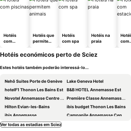
Hotéis
Hotéis que
Hotéis
Hotéis na
Hoté
com
permitem
com spa
praia
com
piscinas
animais
esta
ment
Hotéis económicos perto de Sciez
Estes hotéis também poderão interessá-lo...
Nehô Suites Porte de Genève
Lake Geneva Hotel
hotelF1 Thonon Les Bains Est
B&B HOTEL Annemasse Est
Novotel Annemasse Centre - Porte de Genève
Première Classe Annemasse Ville La Grand
Hilton Evian-les-Bains
ibis budget Thonon Les Bains
ibis Annemasse
Campanile Annemasse Centre - Gare
ibis Styles Annemasse Genève
B&B HOTEL Nyon
Ver todas as estadias em Sciez