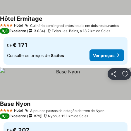
Hôtel Ermitage
Hotel
Culinária com ingredientes locais em dois restaurantes
4 Estrelas
9,3
Excelente
3.084
Évian-les-Bains, a 18.2 km de Sciez
€ 171
De
Consulte os preços de
8 sites
Ver preços
Partilhar
Ad
Base Nyon
Hotel
A poucos passos da estação de trem de Nyon
4 Estrelas
9,3
Excelente
879
Nyon, a 12.1 km de Sciez
€ 207
De