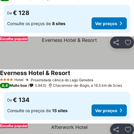
€ 128
De
Consulte os preços de
8 sites
Ver preços
Escolha popular
Partilhar
Ad
Everness Hotel & Resort
Hotel
Proximidade cênica do Lago Genebra
4 Estrelas
8,4
Muito boa
5.943
Chavannes-de-Bogis, a 16.5 km de Sciez
€ 134
De
Consulte os preços de
15 sites
Ver preços
Escolha popular
Partilhar
Ad