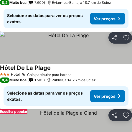
8,2
Muito boa
7.600
Évian-les-Bains, a 18.7 km de Sciez
Selecione as datas para ver os preços
Ver preços
exatos.
Partilhar
Ad
Hôtel De La Plage
Hotel
Cais particular para barcos
3 Estrelas
8,4
Muito boa
1.503
Publier, a 14.2 km de Sciez
Selecione as datas para ver os preços
Ver preços
exatos.
Escolha popular
Partilhar
Ad