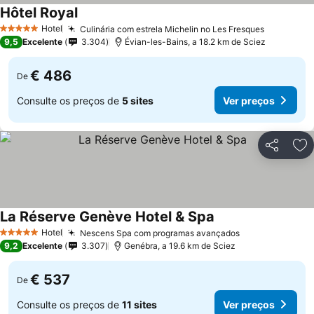
Hôtel Royal
Hotel
Culinária com estrela Michelin no Les Fresques
5 Estrelas
9,5
Excelente
3.304
Évian-les-Bains, a 18.2 km de Sciez
€ 486
De
Consulte os preços de
5 sites
Ver preços
Partilhar
Ad
La Réserve Genève Hotel & Spa
Hotel
Nescens Spa com programas avançados
5 Estrelas
9,2
Excelente
3.307
Genébra, a 19.6 km de Sciez
€ 537
De
Consulte os preços de
11 sites
Ver preços