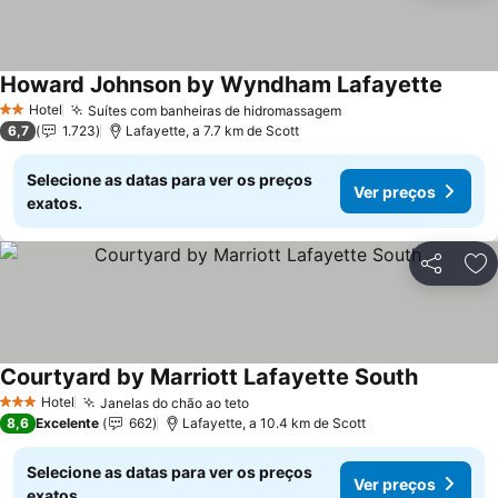
Howard Johnson by Wyndham Lafayette
Ver pr
Hotel
Suítes com banheiras de hidromassagem
Ver preços
2 Estrelas
6,7
1.723
Lafayette, a 7.7 km de Scott
Selecione as datas para ver os preços
Ver preços
exatos.
Partilhar
Ad
Courtyard by Marriott Lafayette South
Ver preç
Hotel
Janelas do chão ao teto
Ver preços
3 Estrelas
8,6
Excelente
662
Lafayette, a 10.4 km de Scott
Selecione as datas para ver os preços
Ver preços
exatos.