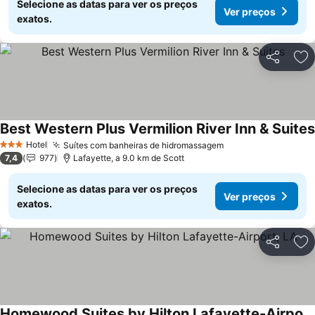
Selecione as datas para ver os preços
Ver preços
exatos.
Partilhar
Ad
Best Western Plus Vermilion River Inn & Suites
Hotel
Suítes com banheiras de hidromassagem
Ver preços
3 Estrelas
7,4
977
Lafayette, a 9.0 km de Scott
Selecione as datas para ver os preços
Ver preços
exatos.
Partilhar
Ad
Homewood Suites by Hilton Lafayette-Airport, LA