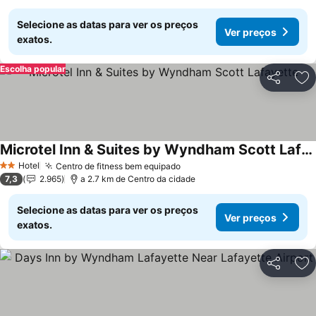
Selecione as datas para ver os preços
Ver preços
exatos.
Escolha popular
Partilhar
Ad
Microtel Inn & Suites by Wyndham Scott Lafayette
Ver preços
Hotel
Centro de fitness bem equipado
Ver preços
2 Estrelas
7,3
2.965
a 2.7 km de Centro da cidade
Selecione as datas para ver os preços
Ver preços
exatos.
Partilhar
Ad