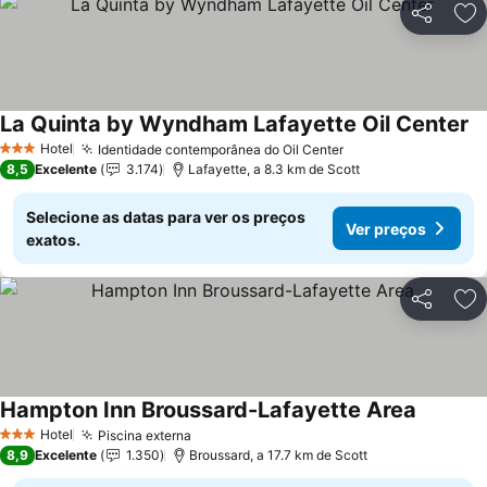
Partilhar
Ad
La Quinta by Wyndham Lafayette Oil Center
Ve
Hotel
Identidade contemporânea do Oil Center
Ver preços
3 Estrelas
8,5
Excelente
3.174
Lafayette, a 8.3 km de Scott
Selecione as datas para ver os preços
Ver preços
exatos.
Partilhar
Ad
Hampton Inn Broussard-Lafayette Area
Ver preç
Hotel
Piscina externa
Ver preços
3 Estrelas
8,9
Excelente
1.350
Broussard, a 17.7 km de Scott