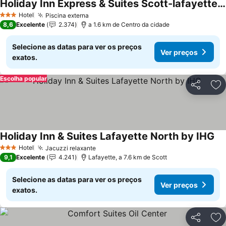
Holiday Inn Express & Suites Scott-lafayette West By Ihg
Ver preços
Hotel
Piscina externa
Ver preços
3 Estrelas
8,6
Excelente
2.374
a 1.6 km de Centro da cidade
Selecione as datas para ver os preços
Ver preços
exatos.
Escolha popular
Partilhar
Ad
Holiday Inn & Suites Lafayette North by IHG
Ve
Hotel
Jacuzzi relaxante
Ver preços
3 Estrelas
9,1
Excelente
4.241
Lafayette, a 7.6 km de Scott
Selecione as datas para ver os preços
Ver preços
exatos.
Partilhar
Ad