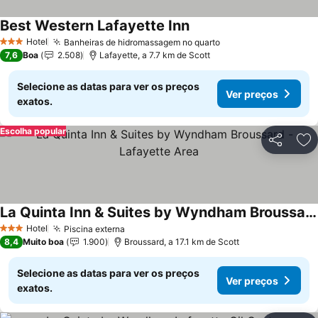
Best Western Lafayette Inn
Ver preços
Hotel
Banheiras de hidromassagem no quarto
Ver preços
3 Estrelas
7,6
Boa
2.508
Lafayette, a 7.7 km de Scott
Selecione as datas para ver os preços
Ver preços
exatos.
Escolha popular
Partilhar
Ad
La Quinta Inn & Suites by Wyndham Broussard - Lafayette Area
Ver preços
Hotel
Piscina externa
Ver preços
3 Estrelas
8,4
Muito boa
1.900
Broussard, a 17.1 km de Scott
Selecione as datas para ver os preços
Ver preços
exatos.