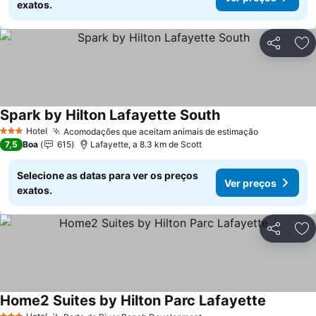
exatos.
Partilhar
Ad
Spark by Hilton Lafayette South
Ver preços
Hotel
Acomodações que aceitam animais de estimação
Ver preços
3 Estrelas
7,5
Boa
615
Lafayette, a 8.3 km de Scott
Selecione as datas para ver os preços
Ver preços
exatos.
Partilhar
Ad
Home2 Suites by Hilton Parc Lafayette
Ver preç