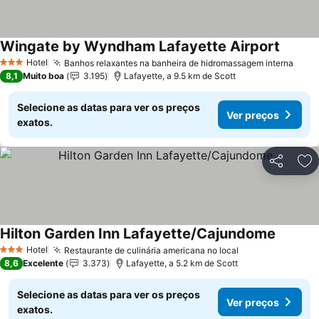
Wingate by Wyndham Lafayette Airport
Ver pr
Hotel
Banhos relaxantes na banheira de hidromassagem interna
Ver 
3 Estrelas
8,1
Muito boa
3.195
Lafayette, a 9.5 km de Scott
Selecione as datas para ver os preços
Ver preços
exatos.
Partilhar
Ad
Hilton Garden Inn Lafayette/Cajundome
Ver pre
Hotel
Restaurante de culinária americana no local
Ver preços
3 Estrelas
8,6
Excelente
3.373
Lafayette, a 5.2 km de Scott
Selecione as datas para ver os preços
Ver preços
exatos.