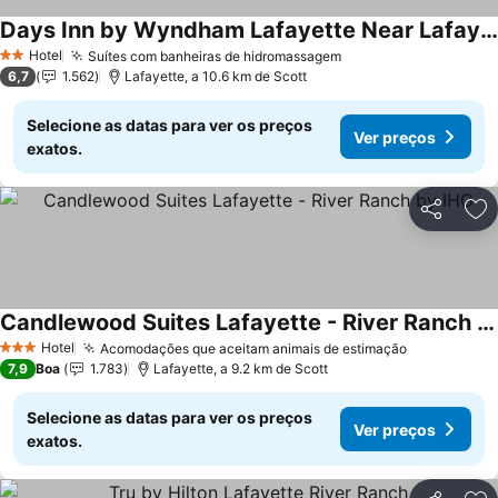
Days Inn by Wyndham Lafayette Near Lafayette Airport
Ver preços
Hotel
Suítes com banheiras de hidromassagem
Ver preços
2 Estrelas
6,7
1.562
Lafayette, a 10.6 km de Scott
Selecione as datas para ver os preços
Ver preços
exatos.
Partilhar
Ad
Candlewood Suites Lafayette - River Ranch by IHG
Ver preços
Hotel
Acomodações que aceitam animais de estimação
Ver preços
3 Estrelas
7,9
Boa
1.783
Lafayette, a 9.2 km de Scott
Selecione as datas para ver os preços
Ver preços
exatos.