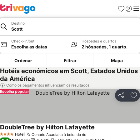
Favoritos
Iniciar
Me
Destino
Scott
Check-in/out
Hóspedes e quartos
Escolha as datas
2 hóspedes, 1 quarto.
Ordenar
Filtrar
Mapa
Hotéis económicos em Scott, Estados Unidos
da América
Como os pagamentos influenciam os resultados
Escolha popular
Partilhar
Ad
DoubleTree by Hilton Lafayette
Ver preços
Hotel
Cenário Acadiana à beira do rio
Ver preços
4 Estrelas