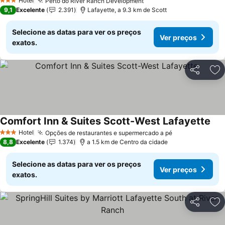
Hotel
Perto do River Ranch Development
Ver preços
3 Estrelas
9,1
Excelente
2.391
Lafayette, a 9.3 km de Scott
Selecione as datas para ver os preços
Ver preços
exatos.
Partilhar
Ad
Comfort Inn & Suites Scott-West Lafayette
Ver
Hotel
Opções de restaurantes e supermercado a pé
Ver preços
3 Estrelas
8,8
Excelente
1.374
a 1.5 km de Centro da cidade
Selecione as datas para ver os preços
Ver preços
exatos.
Partilhar
Ad