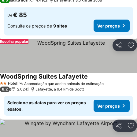
8,3
Muito boa
4.492
Lafayette, a 8.5 km de Scott
€ 85
De
Consulte os preços de
9 sites
Ver preços
Escolha popular
Partilhar
Ad
WoodSpring Suites Lafayette
Ver preços
Hotel
Acomodação que aceita animais de estimação
Ver preços
2 Estrelas
6,2
2.024
Lafayette, a 9.4 km de Scott
Selecione as datas para ver os preços
Ver preços
exatos.
Partilhar
Ad