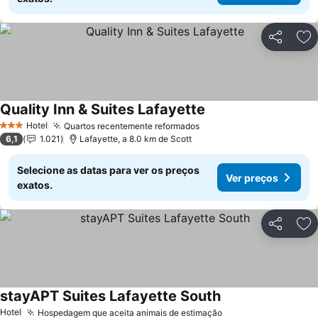
Partilhar
Ad
Quality Inn & Suites Lafayette
Ver preços
Hotel
Quartos recentemente reformados
Ver preços
3 Estrelas
6,1
1.021
Lafayette, a 8.0 km de Scott
Selecione as datas para ver os preços
Ver preços
exatos.
Partilhar
Ad
stayAPT Suites Lafayette South
Ver preços
Hotel
Hospedagem que aceita animais de estimação
Ver preços