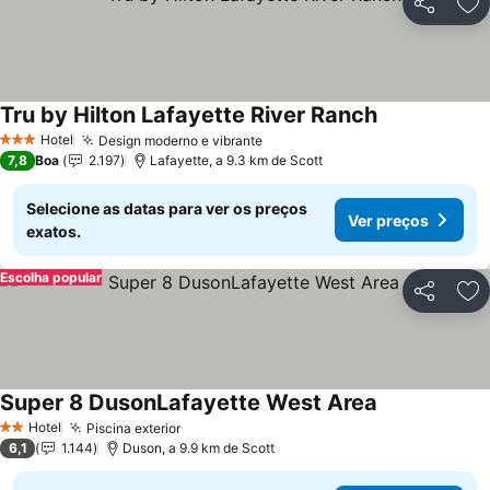
Partilhar
Ad
Tru by Hilton Lafayette River Ranch
Ver preços
Hotel
Design moderno e vibrante
Ver preços
3 Estrelas
7,8
Boa
2.197
Lafayette, a 9.3 km de Scott
Selecione as datas para ver os preços
Ver preços
exatos.
Escolha popular
Partilhar
Ad
Super 8 DusonLafayette West Area
Ver preços
Hotel
Piscina exterior
Ver preços
2 Estrelas
6,1
1.144
Duson, a 9.9 km de Scott