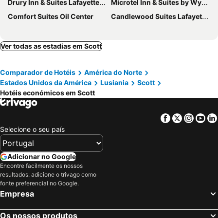
Drury Inn & Suites Lafayette, LA
Microtel Inn & Suites by Wyndham Scott Lafayette
Comfort Suites Oil Center
Candlewood Suites Lafayette - River Ranch by IHG
Ver todas as estadias em Scott
Comparador de Hotéis
América do Norte
Estados Unidos da América
Lusiania
Scott
Hotéis económicos em Scott
Facebook
Twitter
Insta
Yo
Selecione o seu país
Adicionar no Google
Encontre facilmente os nossos
resultados: adicione o trivago como
fonte preferencial no Google.
Empresa
Os nossos produtos