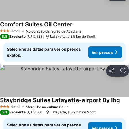
Comfort Suites Oil Center
Ver preços
Hotel
No coração da região de Acadiana
Ver preços
3 Estrelas
8,8
Excelente
2.528
Lafayette, a 8.5 km de Scott
Selecione as datas para ver os preços
Ver preços
exatos.
Partilhar
Ad
Staybridge Suites Lafayette-airport By Ihg
Ver
Hotel
Mergulhe na cultura Cajun
Ver preços
3 Estrelas
9,1
Excelente
3.801
Lafayette, a 8.9 km de Scott
Selecione as datas para ver os preços
Ver preços