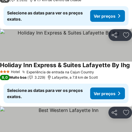
Selecione as datas para ver os preços
Ver preços
exatos.
Partilhar
Ad
Holiday Inn Express & Suites Lafayette By Ihg
Hotel
Experiência de entrada na Cajun Country
Ver preços
3 Estrelas
8,0
Muito boa
3.229
Lafayette, a 7.8 km de Scott
Selecione as datas para ver os preços
Ver preços
exatos.
Partilhar
Ad