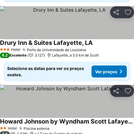
Partilhar
Ad
Drury Inn & Suites Lafayette, LA
Ver preços
Hotel
Perto da Universidade da Louisiana
Ver preços
3 Estrelas
9,2
Excelente
3.127
Lafayette, a 5.5 km de Scott
Selecione as datas para ver os preços
Ver preços
exatos.
Partilhar
Ad
Howard Johnson by Wyndham Scott Lafayette
Ver preços
Hotel
Piscina externa
Ver preços
2 Estrelas
7,4
2.326
a 1.7 km de Centro da cidade