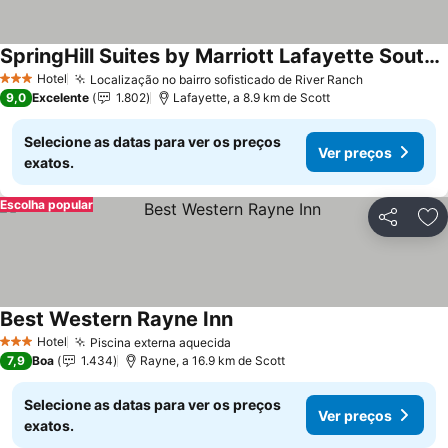
SpringHill Suites by Marriott Lafayette South at River Ranch
Ver preços
Hotel
Localização no bairro sofisticado de River Ranch
Ver preços
3 Estrelas
9,0
Excelente
1.802
Lafayette, a 8.9 km de Scott
Selecione as datas para ver os preços
Ver preços
exatos.
Escolha popular
Partilhar
Ad
Best Western Rayne Inn
Ver preços
Hotel
Piscina externa aquecida
Ver preços
3 Estrelas
7,9
Boa
1.434
Rayne, a 16.9 km de Scott
Selecione as datas para ver os preços
Ver preços
exatos.