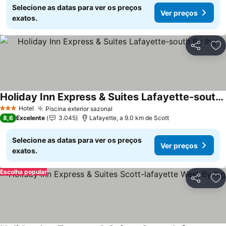
Selecione as datas para ver os preços
Ver preços
exatos.
Partilhar
Ad
Holiday Inn Express & Suites Lafayette-south By Ihg
Ver preços
Hotel
Piscina exterior sazonal
Ver preços
3 Estrelas
8,6
Excelente
3.045
Lafayette, a 9.0 km de Scott
Selecione as datas para ver os preços
Ver preços
exatos.
Escolha popular
Partilhar
Ad