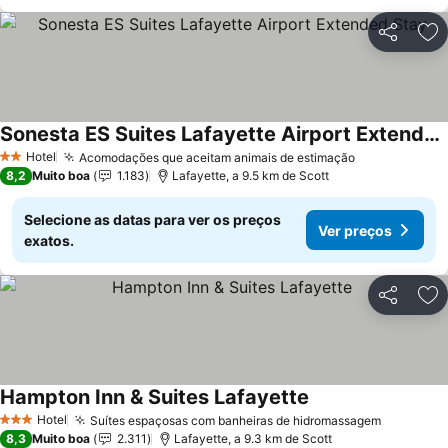
Partilhar
Ad
Sonesta ES Suites Lafayette Airport Extended Stay
Ver preços
Hotel
Acomodações que aceitam animais de estimação
Ver preços
2 Estrelas
8,2
Muito boa
1.183
Lafayette, a 9.5 km de Scott
Selecione as datas para ver os preços
Ver preços
exatos.
Partilhar
Ad
Hampton Inn & Suites Lafayette
Ver preços
Hotel
Suítes espaçosas com banheiras de hidromassagem
Ver preç
3 Estrelas
8,3
Muito boa
2.311
Lafayette, a 9.3 km de Scott