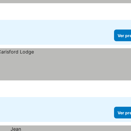
Ver pr
Ver pr