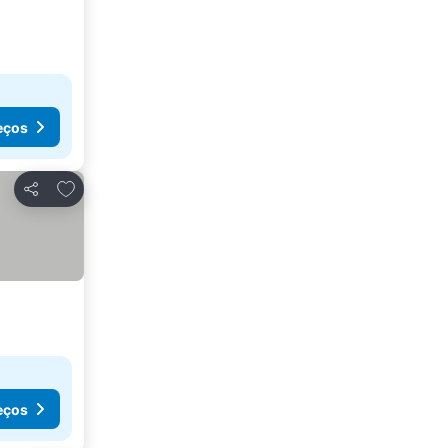
eços
Adicionar aos favoritos
Partilhar
eços