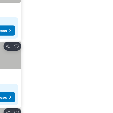
eços
Adicionar aos favoritos
Partilhar
eços
Adicionar aos favoritos