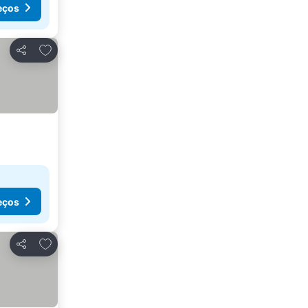
eços
Adicionar aos favoritos
Partilhar
eços
Adicionar aos favoritos
Partilhar