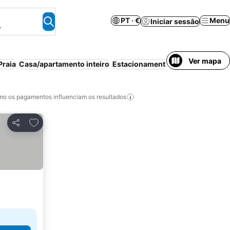
PT · €
Menu
Iniciar sessão
.
Ver mapa
Praia
Casa/apartamento inteiro
Estacionamento
Piscina
Animais
o os pagamentos influenciam os resultados
Adicionar aos favoritos
Partilhar