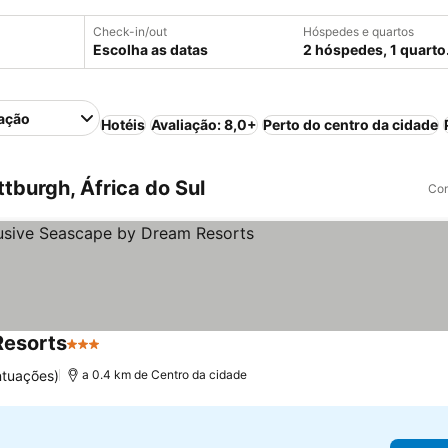
Check-in/out
Hóspedes e quartos
Escolha as datas
2 hóspedes, 1 quarto
ação
Hotéis
Avaliação: 8,0+
Perto do centro da cidade
tburgh, África do Sul
Com
Resorts
3 Estrelas
ntuações)
a 0.4 km de Centro da cidade