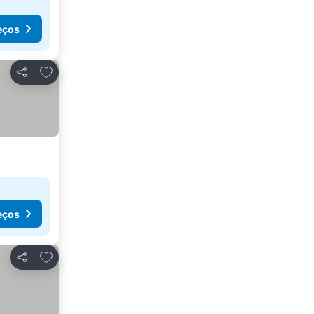
eços
Adicionar aos favoritos
Partilhar
eços
Adicionar aos favoritos
Partilhar