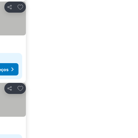
Adicionar aos favoritos
Partilhar
eços
Adicionar aos favoritos
Partilhar