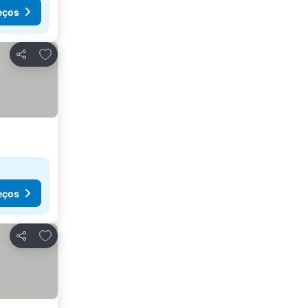
eços
Adicionar aos favoritos
Partilhar
eços
Adicionar aos favoritos
Partilhar