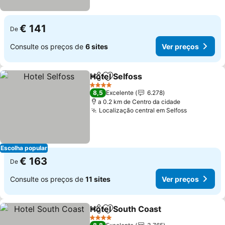
€ 141
De
Consulte os preços de
6 sites
Ver preços
Hotel Selfoss
Partilhar
Adicionar aos favoritos
4 Estrelas
8,5
Excelente
6.278
a 0.2 km de Centro da cidade
Localização central em Selfoss
Escolha popular
€ 163
De
Consulte os preços de
11 sites
Ver preços
Hotel South Coast
Partilhar
Adicionar aos favoritos
4 Estrelas