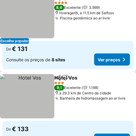
Partilhar
Adicionar aos favoritos
4 Estrelas
8,6
Excelente
3.999
Hveragerði, a 11.5 km de Selfoss
Piscina geotérmica ao ar livre
Escolha popular
€ 131
De
Consulte os preços de
8 sites
Ver preços
Hotel Vos
Partilhar
Adicionar aos favoritos
3 Estrelas
9,1
Excelente
1.188
a 29.3 km de Centro da cidade
Banheira de hidromassagem ao ar livre
€ 133
De