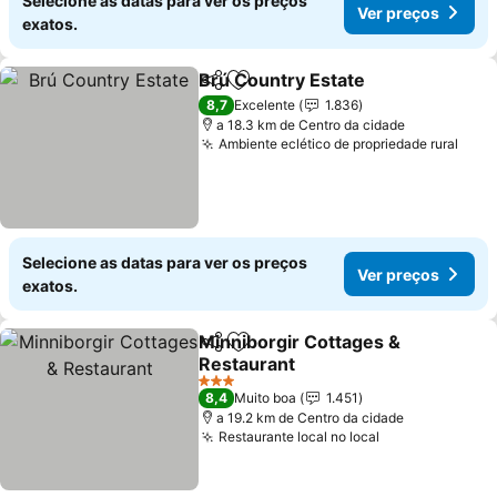
Selecione as datas para ver os preços
Ver preços
exatos.
Brú Country Estate
Partilhar
Adicionar aos favoritos
8,7
Excelente
1.836
a 18.3 km de Centro da cidade
Ambiente eclético de propriedade rural
Selecione as datas para ver os preços
Ver preços
exatos.
Minniborgir Cottages &
Partilhar
Adicionar aos favoritos
Restaurant
3 Estrelas
8,4
Muito boa
1.451
a 19.2 km de Centro da cidade
Restaurante local no local