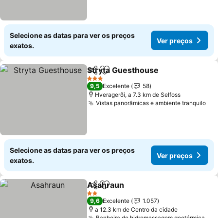
Selecione as datas para ver os preços
Ver preços
exatos.
Stryta Guesthouse
Partilhar
Adicionar aos favoritos
3 Estrelas
9,5
Excelente
58
Hveragerði, a 7.3 km de Selfoss
Vistas panorâmicas e ambiente tranquilo
Selecione as datas para ver os preços
Ver preços
exatos.
Asahraun
Partilhar
Adicionar aos favoritos
2 Estrelas
9,6
Excelente
1.057
a 12.3 km de Centro da cidade
Banheira de hidromassagem geotérmica