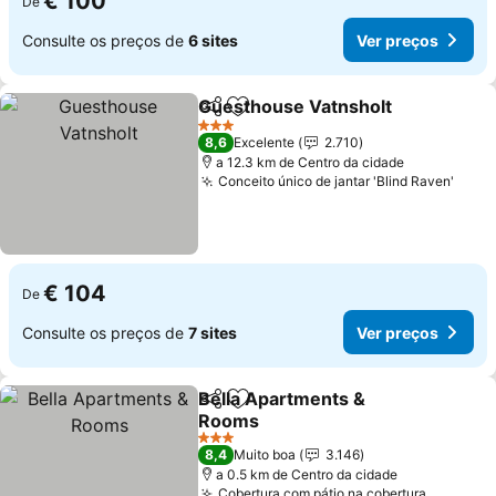
€ 100
De
Consulte os preços de
6 sites
Ver preços
Guesthouse Vatnsholt
Partilhar
Adicionar aos favoritos
3 Estrelas
8,6
Excelente
2.710
a 12.3 km de Centro da cidade
Conceito único de jantar 'Blind Raven'
€ 104
De
Consulte os preços de
7 sites
Ver preços
Bella Apartments &
Partilhar
Adicionar aos favoritos
Rooms
3 Estrelas
8,4
Muito boa
3.146
a 0.5 km de Centro da cidade
Cobertura com pátio na cobertura