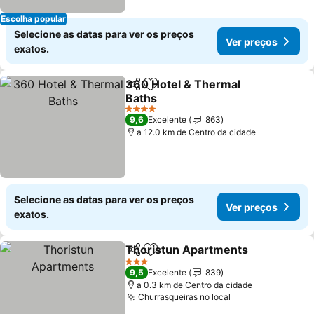
Escolha popular
Selecione as datas para ver os preços
Ver preços
exatos.
360 Hotel & Thermal
Partilhar
Adicionar aos favoritos
Baths
4 Estrelas
9,6
Excelente
863
a 12.0 km de Centro da cidade
Selecione as datas para ver os preços
Ver preços
exatos.
Thoristun Apartments
Partilhar
Adicionar aos favoritos
3 Estrelas
9,5
Excelente
839
a 0.3 km de Centro da cidade
Churrasqueiras no local