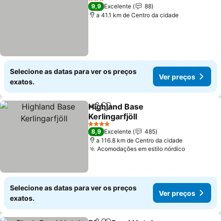
3 Estrelas
9,9
Excelente
88
a 41.1 km de Centro da cidade
Selecione as datas para ver os preços
Ver preços
exatos.
Highland Base
Partilhar
Adicionar aos favoritos
Kerlingarfjöll
4 Estrelas
8,9
Excelente
485
a 116.8 km de Centro da cidade
Acomodações em estilo nórdico
Selecione as datas para ver os preços
Ver preços
exatos.