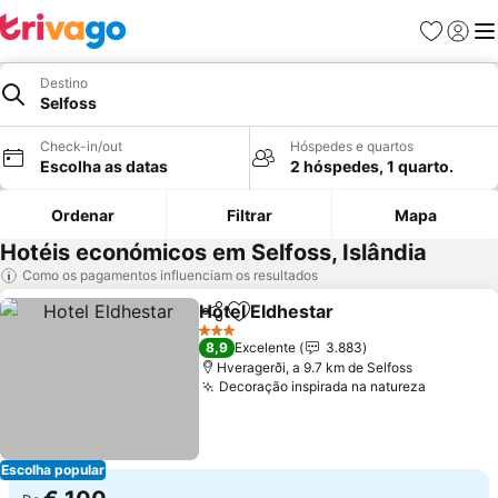
Favoritos
Iniciar
Me
Destino
Selfoss
Check-in/out
Hóspedes e quartos
Escolha as datas
2 hóspedes, 1 quarto.
Ordenar
Filtrar
Mapa
Hotéis económicos em Selfoss, Islândia
Como os pagamentos influenciam os resultados
Hotel Eldhestar
Partilhar
Adicionar aos favoritos
3 Estrelas
8,9
Excelente
3.883
Hveragerði, a 9.7 km de Selfoss
Decoração inspirada na natureza
Escolha popular