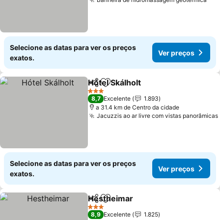
Selecione as datas para ver os preços
Ver preços
exatos.
Hótel Skálholt
Partilhar
Adicionar aos favoritos
3 Estrelas
8,7
Excelente
1.893
a 31.4 km de Centro da cidade
Jacuzzis ao ar livre com vistas panorâmicas
Selecione as datas para ver os preços
Ver preços
exatos.
Hestheimar
Partilhar
Adicionar aos favoritos
3 Estrelas
8,9
Excelente
1.825