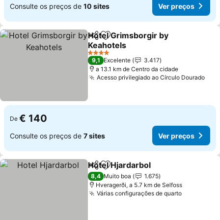
Consulte os preços de
10 sites
Ver preços
Hotel Grimsborgir by
Partilhar
Adicionar aos favoritos
Keahotels
4 Estrelas
9,1
Excelente
3.417
a 13.1 km de Centro da cidade
Acesso privilegiado ao Círculo Dourado
€ 140
De
Consulte os preços de
7 sites
Ver preços
Hotel Hjardarbol
Partilhar
Adicionar aos favoritos
8,4
Muito boa
1.675
Hveragerði, a 5.7 km de Selfoss
Várias configurações de quarto