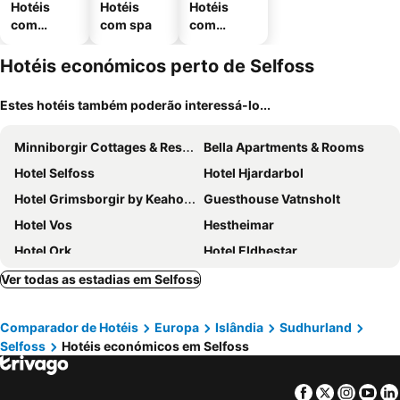
Hotéis
Hotéis
Hotéis
com
com spa
com
piscinas
estaciona
mento
Hotéis económicos perto de Selfoss
Estes hotéis também poderão interessá-lo...
Minniborgir Cottages & Restaurant
Bella Apartments & Rooms
Hotel Selfoss
Hotel Hjardarbol
Hotel Grimsborgir by Keahotels
Guesthouse Vatnsholt
Hotel Vos
Hestheimar
Hotel Ork
Hotel Eldhestar
The Greenhouse Hotel
Hotel South Coast
Ver todas as estadias em Selfoss
Stryta Guesthouse
360 Hotel & Thermal Baths
Comparador de Hotéis
Europa
Islândia
Sudhurland
Hótel Skálholt
Ármót Guesthouse
Selfoss
Hotéis económicos em Selfoss
Highland Base Kerlingarfjöll
Frost and Fire Hotel
Camp Boutique
Facebook
Twitter
Insta
Yo