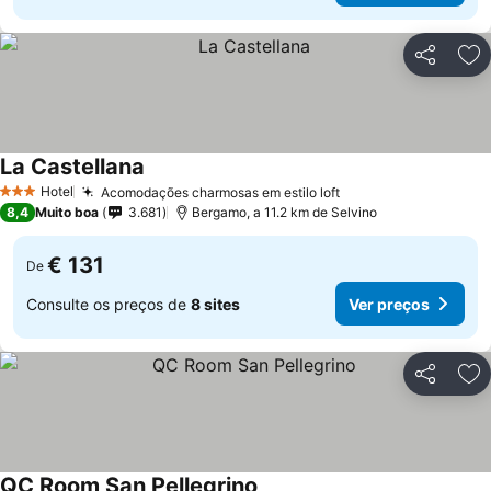
Partilhar
Ad
La Castellana
Hotel
Acomodações charmosas em estilo loft
3 Estrelas
8,4
Muito boa
3.681
Bergamo, a 11.2 km de Selvino
€ 131
De
Consulte os preços de
8 sites
Ver preços
Partilhar
Ad
QC Room San Pellegrino