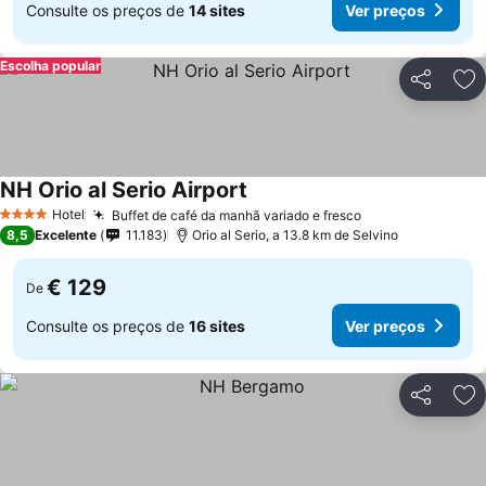
Consulte os preços de
14 sites
Ver preços
Escolha popular
Partilhar
Ad
NH Orio al Serio Airport
Hotel
Buffet de café da manhã variado e fresco
4 Estrelas
8,5
Excelente
11.183
Orio al Serio, a 13.8 km de Selvino
€ 129
De
Consulte os preços de
16 sites
Ver preços
Partilhar
Ad