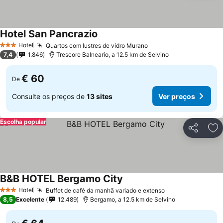
Hotel San Pancrazio
Hotel
Quartos com lustres de vidro Murano
3 Estrelas
7,4
1.846
Trescore Balneario, a 12.5 km de Selvino
€ 60
De
Consulte os preços de
13 sites
Ver preços
Escolha popular
Partilhar
Ad
B&B HOTEL Bergamo City
Hotel
Buffet de café da manhã variado e extenso
3 Estrelas
8,5
Excelente
12.489
Bergamo, a 12.5 km de Selvino