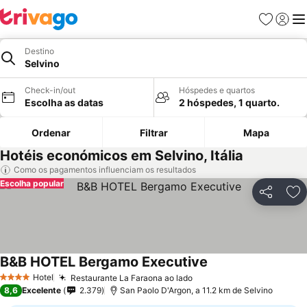
Favoritos
Iniciar
Me
Destino
Selvino
Check-in/out
Hóspedes e quartos
Escolha as datas
2 hóspedes, 1 quarto.
Ordenar
Filtrar
Mapa
Hotéis económicos em Selvino, Itália
Como os pagamentos influenciam os resultados
Escolha popular
Partilhar
Ad
B&B HOTEL Bergamo Executive
Hotel
Restaurante La Faraona ao lado
4 Estrelas
8,6
Excelente
2.379
San Paolo D'Argon, a 11.2 km de Selvino