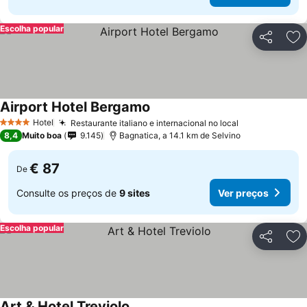
Escolha popular
Partilhar
Ad
Airport Hotel Bergamo
Hotel
Restaurante italiano e internacional no local
4 Estrelas
8,4
Muito boa
9.145
Bagnatica, a 14.1 km de Selvino
€ 87
De
Consulte os preços de
9 sites
Ver preços
Escolha popular
Partilhar
Ad
Art & Hotel Treviolo