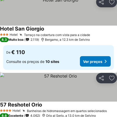
Partilhar
Ad
Hotel San Giorgio
Hotel
Terraço na cobertura com vista para a cidade
3 Estrelas
8,3
Muito boa
2.119
Bergamo, a 12.3 km de Selvino
€ 110
De
Consulte os preços de
10 sites
Ver preços
Partilhar
Ad
57 Reshotel Orio
Hotel
Banheiras de hidromassagem em quartos selecionados
4 Estrelas
8,6
Excelente
4.062
Orio al Serio, a 13.0 km de Selvino