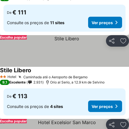
€ 111
De
Consulte os preços de
11 sites
Ver preços
Escolha popular
Partilhar
Ad
Stile Libero
Hotel
Caminhada até o Aeroporto de Bergamo
2 Estrelas
9,1
Excelente
2.931
Orio al Serio, a 12.9 km de Selvino
€ 113
De
Consulte os preços de
4 sites
Ver preços
Escolha popular
Partilhar
Ad