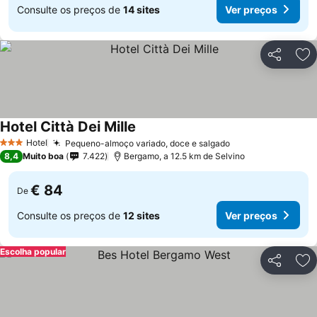
Consulte os preços de
14 sites
Ver preços
Partilhar
Ad
Hotel Città Dei Mille
Hotel
Pequeno-almoço variado, doce e salgado
3 Estrelas
8,4
Muito boa
7.422
Bergamo, a 12.5 km de Selvino
€ 84
De
Consulte os preços de
12 sites
Ver preços
Escolha popular
Partilhar
Ad