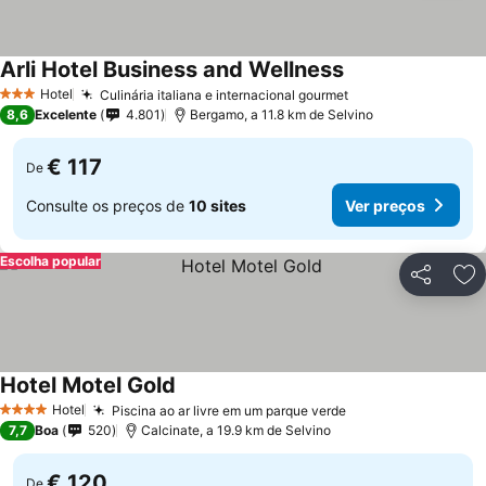
Arli Hotel Business and Wellness
Hotel
Culinária italiana e internacional gourmet
3 Estrelas
8,6
Excelente
4.801
Bergamo, a 11.8 km de Selvino
€ 117
De
Consulte os preços de
10 sites
Ver preços
Escolha popular
Partilhar
Ad
Hotel Motel Gold
Hotel
Piscina ao ar livre em um parque verde
4 Estrelas
7,7
Boa
520
Calcinate, a 19.9 km de Selvino
€ 120
De