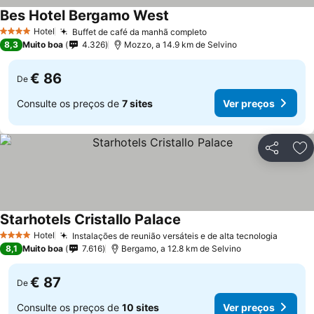
Bes Hotel Bergamo West
Hotel
Buffet de café da manhã completo
4 Estrelas
8,3
Muito boa
4.326
Mozzo, a 14.9 km de Selvino
€ 86
De
Consulte os preços de
7 sites
Ver preços
Partilhar
Ad
Starhotels Cristallo Palace
Hotel
Instalações de reunião versáteis e de alta tecnologia
4 Estrelas
8,1
Muito boa
7.616
Bergamo, a 12.8 km de Selvino
€ 87
De
Consulte os preços de
10 sites
Ver preços