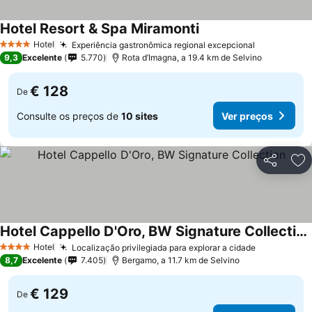
Hotel Resort & Spa Miramonti
Hotel
Experiência gastronômica regional excepcional
4 Estrelas
9,3
Excelente
5.770
Rota d’Imagna, a 19.4 km de Selvino
€ 128
De
Consulte os preços de
10 sites
Ver preços
Partilhar
Ad
Hotel Cappello D'Oro, BW Signature Collection
Hotel
Localização privilegiada para explorar a cidade
4 Estrelas
8,7
Excelente
7.405
Bergamo, a 11.7 km de Selvino
€ 129
De