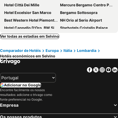
Hotel Città Dei Mille
Mercure Bergamo Centro Palazzo Dolci
Hotel Excelsior San Marco
Bergamo Sottosopra
Best Western Hotel Piemontese
NH Orio al Serio Airport
Hotel Cappello D'Oro, BW Signature Collection
Starhotels Cristallo Palace
Palazzo Santo Spirito
Mercure Bergamo Aeroporto
Ver todas as estadias em Selvino
Stay Bergamo
Airport Hotel Bergamo
Comparador de Hotéis
Europa
Itália
Lombardia
Bes Hotel Bergamo West
Arli Hotel Business and Wellness
Hotéis económicos em Selvino
La Castellana
Hotel Winter Garden
Albergo 900
Ciccio Bed & Breakfast
Facebook
Twitter
Insta
Yo
Art & Hotel
Casa Mario Lupo
Life Hotel
Hotel La Quercia
Adicionar no Google
Il Sole
Hotel San Giorgio
Encontre facilmente os nossos
resultados: adicione o trivago como
57 Reshotel Orio
Art & Hotel
fonte preferencial no Google.
Hotel Piazza Vecchia
Art & Hotel Treviolo
Empresa
Iride
Le Funi Hotel
Os nossos produtos