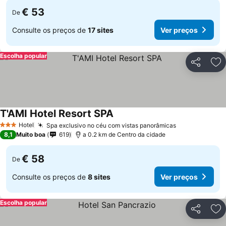
€ 53
De
Consulte os preços de
17 sites
Ver preços
Escolha popular
Partilhar
Ad
T'AMI Hotel Resort SPA
Hotel
Spa exclusivo no céu com vistas panorâmicas
3 Estrelas
8,1
Muito boa
619
a 0.2 km de Centro da cidade
€ 58
De
Consulte os preços de
8 sites
Ver preços
Escolha popular
Partilhar
Ad