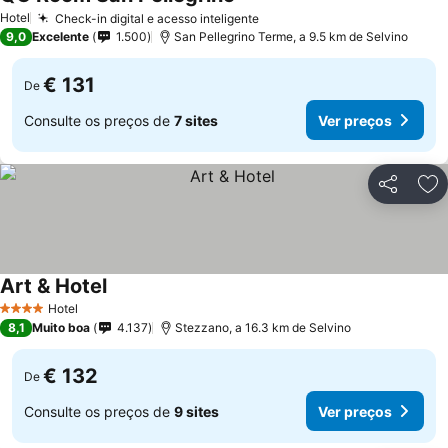
Hotel
Check-in digital e acesso inteligente
9,0
Excelente
1.500
San Pellegrino Terme, a 9.5 km de Selvino
€ 131
De
Consulte os preços de
7 sites
Ver preços
Partilhar
Ad
Art & Hotel
Hotel
4 Estrelas
8,1
Muito boa
4.137
Stezzano, a 16.3 km de Selvino
€ 132
De
Consulte os preços de
9 sites
Ver preços