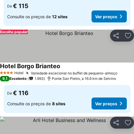
€ 115
De
Consulte os preços de
12 sites
Ver preços
Escolha popular
Partilhar
Ad
Hotel Borgo Brianteo
Hotel
Variedade excecional no buffet de pequeno-almoço
4 Estrelas
9,1
Excelente
1.993
Ponte San Pietro, a 16.6 km de Selvino
€ 116
De
Consulte os preços de
8 sites
Ver preços
Partilhar
Ad