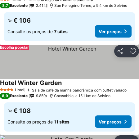
3 Estrelas
8,7
Excelente
2.414
San Pellegrino Terme, a 9.4 km de Selvino
€ 106
De
Consulte os preços de
7 sites
Ver preços
Escolha popular
Partilhar
Ad
Hotel Winter Garden
Hotel
Sala de café da manhã panorâmica com buffet variado
4 Estrelas
8,9
Excelente
9.859
Grassobbio, a 15.1 km de Selvino
€ 108
De
Consulte os preços de
11 sites
Ver preços