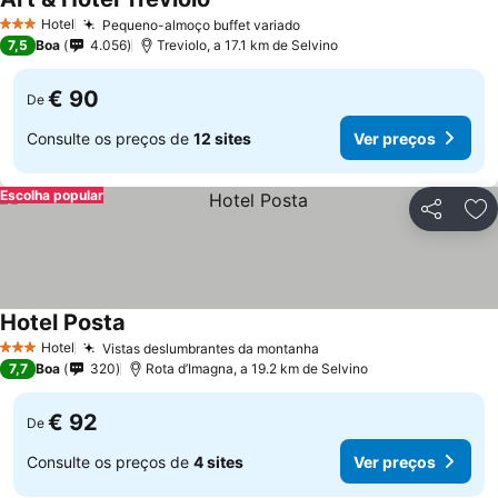
Hotel
Pequeno-almoço buffet variado
3 Estrelas
7,5
Boa
4.056
Treviolo, a 17.1 km de Selvino
€ 90
De
Consulte os preços de
12 sites
Ver preços
Escolha popular
Partilhar
Ad
Hotel Posta
Hotel
Vistas deslumbrantes da montanha
3 Estrelas
7,7
Boa
320
Rota d’Imagna, a 19.2 km de Selvino
€ 92
De
Consulte os preços de
4 sites
Ver preços