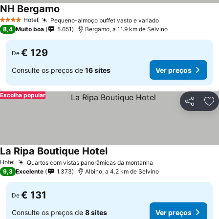
NH Bergamo
Hotel
Pequeno-almoço buffet vasto e variado
4 Estrelas
8,4
Muito boa
5.651
Bergamo, a 11.9 km de Selvino
€ 129
De
Consulte os preços de
16 sites
Ver preços
Escolha popular
Partilhar
Ad
La Ripa Boutique Hotel
Hotel
Quartos com vistas panorâmicas da montanha
9,3
Excelente
1.373
Albino, a 4.2 km de Selvino
€ 131
De
Consulte os preços de
8 sites
Ver preços