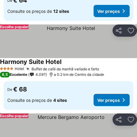
€ 64
De
Consulte os preços de
12 sites
Ver preços
Escolha popular
Partilhar
Ad
Harmony Suite Hotel
Hotel
Buffet de café da manhã variado e farto
4 Estrelas
8,5
Excelente
4.097
a 0.2 km de Centro da cidade
€ 68
De
Consulte os preços de
4 sites
Ver preços
Escolha popular
Partilhar
Ad