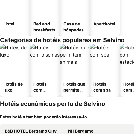
Hotel
Bed and
Casa de
Aparthotel
breakfasts
hóspedes
Categorias de hotéis populares em Selvino
Hotéis de
Hotéis
Hotéis que
Hotéis
Hoté
luxo
com
permitem
com spa
com
piscinas
animais
esta
ment
Hotéis económicos perto de Selvino
Estes hotéis também poderão interessá-lo...
B&B HOTEL Bergamo City
NH Bergamo