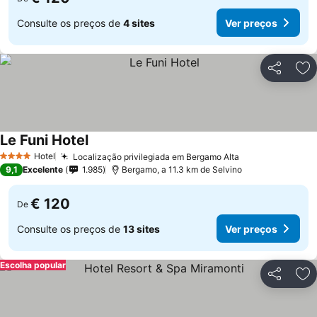
Consulte os preços de
4 sites
Ver preços
Partilhar
Ad
Le Funi Hotel
Hotel
Localização privilegiada em Bergamo Alta
4 Estrelas
9,1
Excelente
1.985
Bergamo, a 11.3 km de Selvino
€ 120
De
Consulte os preços de
13 sites
Ver preços
Escolha popular
Partilhar
Ad