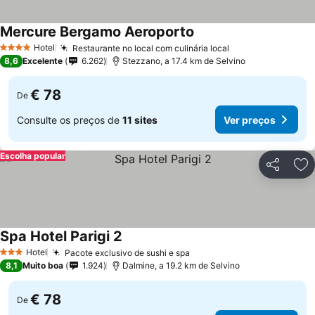
Mercure Bergamo Aeroporto
Hotel
Restaurante no local com culinária local
4 Estrelas
8,6
Excelente
6.262
Stezzano, a 17.4 km de Selvino
€ 78
De
Consulte os preços de
11 sites
Ver preços
Escolha popular
Partilhar
Ad
Spa Hotel Parigi 2
Hotel
Pacote exclusivo de sushi e spa
3 Estrelas
8,1
Muito boa
1.924
Dalmine, a 19.2 km de Selvino
€ 78
De