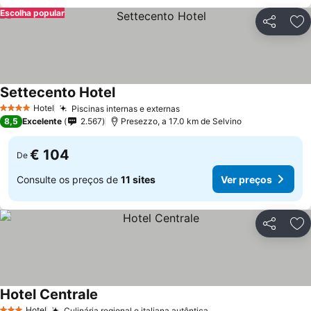
Escolha popular
Partilhar
Ad
Settecento Hotel
Hotel
Piscinas internas e externas
4 Estrelas
8,5
Excelente
2.567
Presezzo, a 17.0 km de Selvino
€ 104
De
Consulte os preços de
11 sites
Ver preços
Partilhar
Ad
Hotel Centrale
Hotel
Culinária regional e italiana autêntica