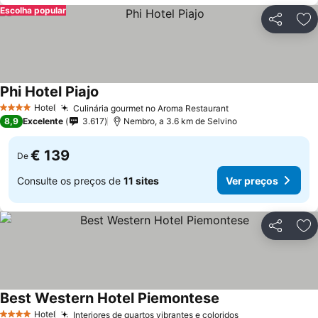
Escolha popular
Partilhar
Ad
Phi Hotel Piajo
Hotel
Culinária gourmet no Aroma Restaurant
4 Estrelas
8,9
Excelente
3.617
Nembro, a 3.6 km de Selvino
€ 139
De
Consulte os preços de
11 sites
Ver preços
Partilhar
Ad
Best Western Hotel Piemontese
Hotel
Interiores de quartos vibrantes e coloridos