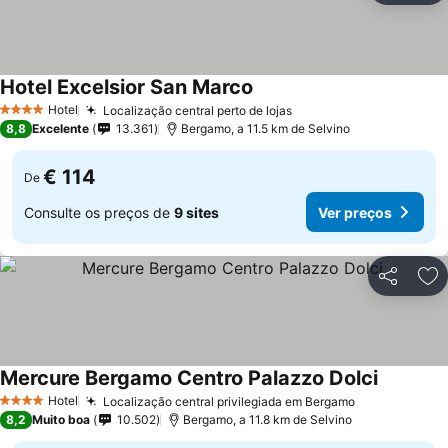
Hotel Excelsior San Marco
Hotel
Localização central perto de lojas
4 Estrelas
8,8
Excelente
13.361
Bergamo, a 11.5 km de Selvino
€ 114
De
Consulte os preços de
9 sites
Ver preços
Partilhar
Ad
Mercure Bergamo Centro Palazzo Dolci
Hotel
Localização central privilegiada em Bergamo
4 Estrelas
8,2
Muito boa
10.502
Bergamo, a 11.8 km de Selvino