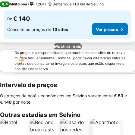
4 Estrelas
8,4
Muito boa
7.264
Bergamo, a 11.9 km de Selvino
€ 140
De
Consulte os preços de
13 sites
Ver preços
Mostrar mais
Os preços e a disponibilidade que recebemos dos sites de reserva
mudam frequentemente. Como tal, pode haver diferenças entre as
ofertas que consulta no trivago e os preços que estão disponíveis
nos sites de reserva.
Intervalo de preços
Os preços de hotéis económicos em Selvino variam entre
‎€ 53
e
‎€ 140
por noite.
Outras estadias em Selvino