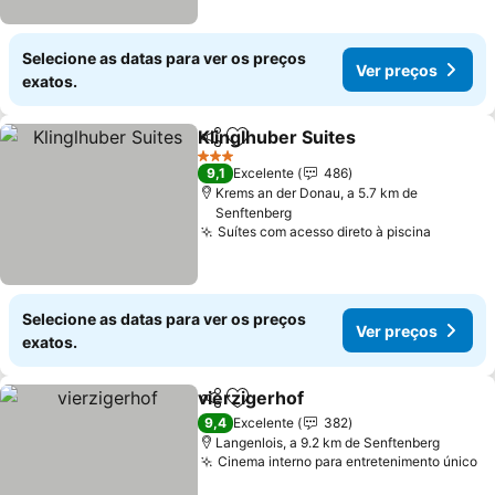
Selecione as datas para ver os preços
Ver preços
exatos.
Klinglhuber Suites
Partilhar
Adicionar aos favoritos
Ver pre
3 Estrelas
9,1
Excelente
486
Krems an der Donau, a 5.7 km de
Senftenberg
Suítes com acesso direto à piscina
Ver pre
Selecione as datas para ver os preços
Ver preços
exatos.
vierzigerhof
Partilhar
Adicionar aos favoritos
Ver preços
9,4
Excelente
382
Langenlois, a 9.2 km de Senftenberg
Cinema interno para entretenimento único
Ve