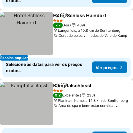
exatos.
Hotel Schloss Haindorf
Partilhar
Adicionar aos favoritos
Ver
3 Estrelas
7,7
Boa
489
Langenlois, a 10.8 km de Senftenberg
Cercado pelos vinhedos do Vale do Kamp
Ve
Escolha popular
Selecione as datas para ver os preços
Ver preços
exatos.
Kamptalschlössl
Partilhar
Adicionar aos favoritos
Ver preço
3 Estrelas
9,2
Excelente
233
Plank am Kamp, a 14.8 km de Senftenberg
Área de spa e bem-estar convidativa
Ver p