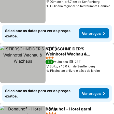
Dürnstein, a 6.7 km de Senftenberg
Culinária regional no Restaurante Danúbio
V
Selecione as datas para ver os preços
Ver preços
exatos.
STIERSCHNEIDER'S
Partilhar
Adicionar aos favoritos
Weinhotel Wachau &
Wiazhaus
Ver preços
3 Estrelas
8,1
Muito boa
237
Spitz, a 15.0 km de Senftenberg
Piscina ao ar livre e oásis de jardim
Ver pr
Selecione as datas para ver os preços
Ver preços
exatos.
Donauhof - Hotel garni
Partilhar
Adicionar aos favoritos
Ver