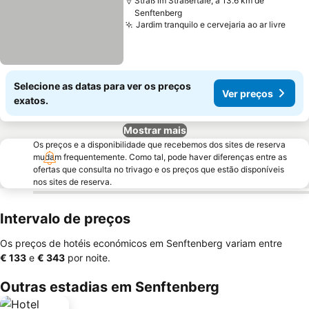
Straß im Straßertale, a 13.6 km de
Senftenberg
Jardim tranquilo e cervejaria ao ar livre
Ver 
Selecione as datas para ver os preços
Ver preços
exatos.
Mostrar mais
Os preços e a disponibilidade que recebemos dos sites de reserva
mudam frequentemente. Como tal, pode haver diferenças entre as
ofertas que consulta no trivago e os preços que estão disponíveis
nos sites de reserva.
Intervalo de preços
Os preços de hotéis económicos em Senftenberg variam entre
‎€ 133
e
‎€ 343
por noite.
Outras estadias em Senftenberg