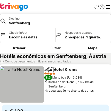
Favoritos
Iniciar
Me
Destino
Senftenberg
Check-in/out
Hóspedes e quartos
Escolha as datas
2 hóspedes, 1 quarto.
Ordenar
Filtrar
Mapa
Hotéis económicos em Senftenberg, Áustria
Como os pagamentos influenciam os resultados
arte Hotel Krems
Partilhar
Adicionar aos favoritos
Ver preç
4 Estrelas
8,3
Muito boa
3.089
Krems an der Donau, a 5.2 km de
Senftenberg
Localização no distrito das artes
Ver preç