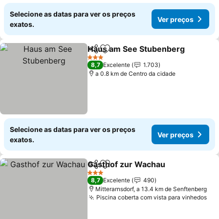
Selecione as datas para ver os preços
Ver preços
exatos.
Haus am See Stubenberg
Partilhar
Adicionar aos favoritos
3 Estrelas
8,7
Excelente
1.703
a 0.8 km de Centro da cidade
Selecione as datas para ver os preços
Ver preços
exatos.
Gasthof zur Wachau
Partilhar
Adicionar aos favoritos
Ver p
3 Estrelas
8,7
Excelente
490
Mitterarnsdorf, a 13.4 km de Senftenberg
Piscina coberta com vista para vinhedos
Ver