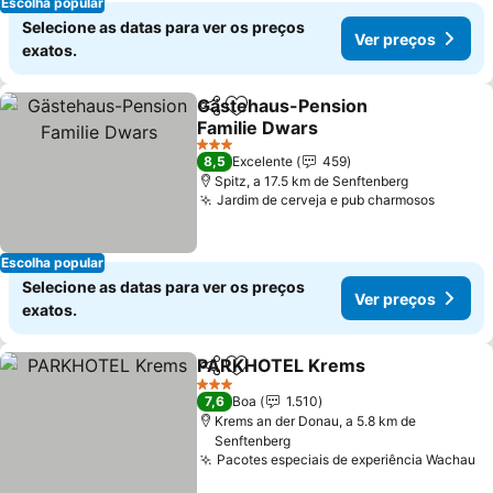
Escolha popular
Selecione as datas para ver os preços
Ver preços
exatos.
Gästehaus-Pension
Partilhar
Adicionar aos favoritos
Familie Dwars
Ver preços
3 Estrelas
8,5
Excelente
459
Spitz, a 17.5 km de Senftenberg
Jardim de cerveja e pub charmosos
Ver pr
Escolha popular
Selecione as datas para ver os preços
Ver preços
exatos.
PARKHOTEL Krems
Partilhar
Adicionar aos favoritos
Ver pr
3 Estrelas
7,6
Boa
1.510
Krems an der Donau, a 5.8 km de
Senftenberg
Pacotes especiais de experiência Wachau
Ve