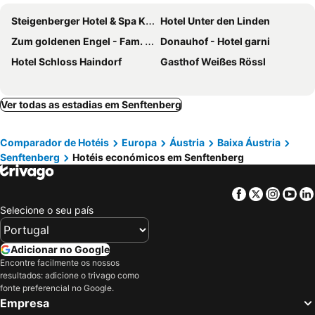
Steigenberger Hotel & Spa Krems
Hotel Unter den Linden
Zum goldenen Engel - Fam. Ehrenreich
Donauhof - Hotel garni
Hotel Schloss Haindorf
Gasthof Weißes Rössl
Ver todas as estadias em Senftenberg
Comparador de Hotéis
Europa
Áustria
Baixa Áustria
Senftenberg
Hotéis económicos em Senftenberg
Facebook
Twitter
Insta
Yo
Selecione o seu país
Adicionar no Google
Encontre facilmente os nossos
resultados: adicione o trivago como
fonte preferencial no Google.
Empresa