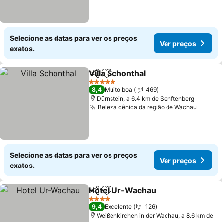
Selecione as datas para ver os preços
Ver preços
exatos.
Villa Schonthal
Partilhar
Adicionar aos favoritos
Ver preços
5 Estrelas
8,4
Muito boa
469
Dürnstein, a 6.4 km de Senftenberg
Beleza cênica da região de Wachau
Ver pr
Selecione as datas para ver os preços
Ver preços
exatos.
Hotel Ur-Wachau
Partilhar
Adicionar aos favoritos
Ver preç
4 Estrelas
9,4
Excelente
126
Weißenkirchen in der Wachau, a 8.6 km de