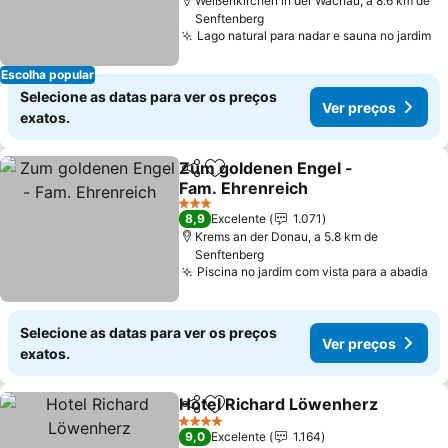
Weißenkirchen in der Wachau, a 8.6 km de
Senftenberg
Lago natural para nadar e sauna no jardim
Ve
Escolha popular
Selecione as datas para ver os preços
Ver preços
exatos.
Zum goldenen Engel -
Partilhar
Adicionar aos favoritos
Fam. Ehrenreich
Ver preços
3 Estrelas
8,9
Excelente
1.071
Krems an der Donau, a 5.8 km de
Senftenberg
Piscina no jardim com vista para a abadia
Ve
Selecione as datas para ver os preços
Ver preços
exatos.
Hotel Richard Löwenherz
Partilhar
Adicionar aos favoritos
4 Estrelas
9,0
Excelente
1.164