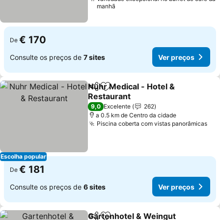
manhã
€ 170
De
Consulte os preços de
7 sites
Ver preços
Nuhr Medical - Hotel &
Partilhar
Adicionar aos favoritos
Restaurant
Ver preços
9,0
Excelente
262
a 0.5 km de Centro da cidade
Piscina coberta com vistas panorâmicas
Ver
Escolha popular
€ 181
De
Consulte os preços de
6 sites
Ver preços
Gartenhotel & Weingut