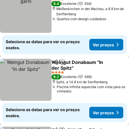
4 Estrelas
9,4
Excelente
559
Weißenkirchen in der Wachau, a 8.9 km de
Senftenberg
Quartos com design cuidadoso
Ver preço
Selecione as datas para ver os preços
Ver preços
exatos.
Weingut Donabaum "In
Partilhar
Adicionar aos favoritos
der Spitz"
Ver preços
4 Estrelas
9,2
Excelente
466
Spitz, a 14.8 km de Senftenberg
Piscina infinita aquecida com vista para os
vinhedos
Selecione as datas para ver os preços
Ver preços
exatos.