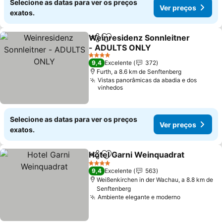
Selecione as datas para ver os preços
Ver preços
exatos.
Weinresidenz Sonnleitner
Partilhar
Adicionar aos favoritos
- ADULTS ONLY
Ver preços
4 Estrelas
9,4
Excelente
372
Furth, a 8.6 km de Senftenberg
Vistas panorâmicas da abadia e dos
vinhedos
Selecione as datas para ver os preços
Ver preços
exatos.
Hotel Garni Weinquadrat
Partilhar
Adicionar aos favoritos
V
4 Estrelas
9,4
Excelente
563
Weißenkirchen in der Wachau, a 8.8 km de
Senftenberg
Ambiente elegante e moderno
Ver preços