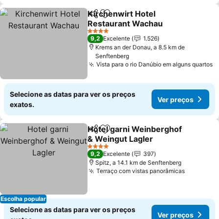
Kirchenwirt Hotel
Partilhar
Adicionar aos favoritos
Restaurant Wachau
Ver preços
4 Estrelas
9,2
Excelente
1.526
Krems an der Donau, a 8.5 km de
Senftenberg
Vista para o rio Danúbio em alguns quartos
V
Selecione as datas para ver os preços
Ver preços
exatos.
Hotel garni Weinberghof
Partilhar
Adicionar aos favoritos
& Weingut Lagler
Ver preços
4 Estrelas
9,2
Excelente
397
Spitz, a 14.1 km de Senftenberg
Terraço com vistas panorâmicas
Ver preç
Escolha popular
Selecione as datas para ver os preços
Ver preços