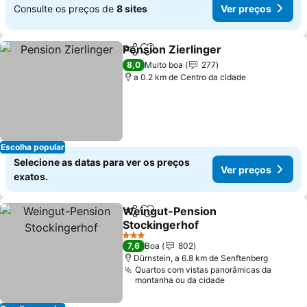
Consulte os preços de
8 sites
Ver preços
Pension Zierlinger
Partilhar
Adicionar aos favoritos
Ver pre
8,0
Muito boa
277
a 0.2 km de Centro da cidade
Escolha popular
Selecione as datas para ver os preços
Ver preços
exatos.
Weingut-Pension
Partilhar
Adicionar aos favoritos
Stockingerhof
Ver preços
3 Estrelas
7,6
Boa
802
Dürnstein, a 6.8 km de Senftenberg
Quartos com vistas panorâmicas da
montanha ou da cidade