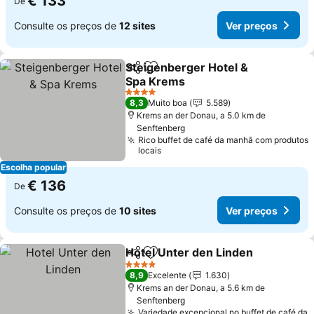
€ 133
De
Consulte os preços de
12 sites
Ver preços
Steigenberger Hotel &
Partilhar
Adicionar aos favoritos
Spa Krems
Ver preços
4 Estrelas
8,3
Muito boa
5.589
Krems an der Donau, a 5.0 km de
Senftenberg
Rico buffet de café da manhã com produtos
locais
Escolha popular
€ 136
De
Consulte os preços de
10 sites
Ver preços
Hotel Unter den Linden
Partilhar
Adicionar aos favoritos
Ve
4 Estrelas
8,9
Excelente
1.630
Krems an der Donau, a 5.6 km de
Senftenberg
Variedade excepcional no buffet de café da