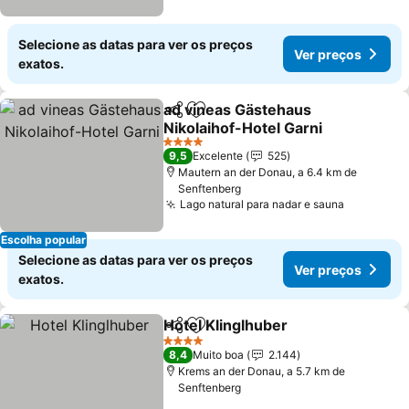
Selecione as datas para ver os preços
Ver preços
exatos.
ad vineas Gästehaus
Partilhar
Adicionar aos favoritos
Nikolaihof-Hotel Garni
Ver preços
4 Estrelas
9,5
Excelente
525
Mautern an der Donau, a 6.4 km de
Senftenberg
Lago natural para nadar e sauna
Ver preç
Escolha popular
Selecione as datas para ver os preços
Ver preços
exatos.
Hotel Klinglhuber
Partilhar
Adicionar aos favoritos
Ver preç
4 Estrelas
8,4
Muito boa
2.144
Krems an der Donau, a 5.7 km de
Senftenberg