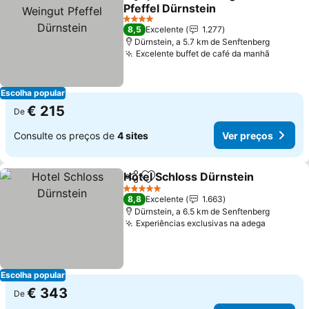
Partilhar
Adicionar aos favoritos
Pfeffel Dürnstein
Ver preços
4 Estrelas
8,5
Excelente
1.277
Dürnstein, a 5.7 km de Senftenberg
Excelente buffet de café da manhã
Ver pre
Escolha popular
€ 215
De
Consulte os preços de
4 sites
Ver preços
Hotel Schloss Dürnstein
Partilhar
Adicionar aos favoritos
Ve
5 Estrelas
8,8
Excelente
1.663
Dürnstein, a 6.5 km de Senftenberg
Experiências exclusivas na adega
Ver pre
Escolha popular
€ 343
De