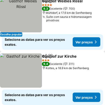
Gasthof Weißes Rössl
Partilhar
Adicionar aos favoritos
Ver 
4 Estrelas
9,3
Excelente
700
Mühldorf, a 17.6 km de Senftenberg
Suíte com sauna e hidromassagem
privativas
Escolha popular
Selecione as datas para ver os preços
Ver preços
exatos.
Gasthof zur Kirche
Partilhar
Adicionar aos favoritos
Ver pre
3 Estrelas
9,4
Excelente
311
Kottes, a 18.9 km de Senftenberg
Selecione as datas para ver os preços
Ver preços
exatos.