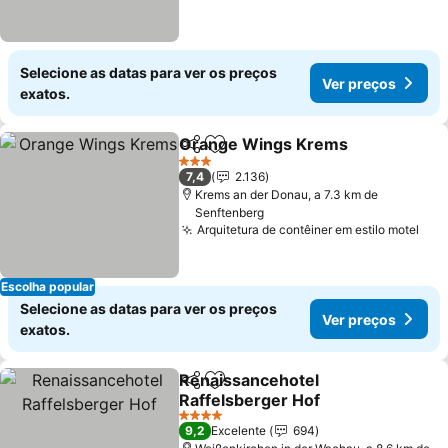
Selecione as datas para ver os preços
Ver preços
exatos.
Orange Wings Krems
Partilhar
Adicionar aos favoritos
Ver 
3 Estrelas
7,4
2.136
Krems an der Donau, a 7.3 km de
Senftenberg
Arquitetura de contêiner em estilo motel
Ver
Escolha popular
Selecione as datas para ver os preços
Ver preços
exatos.
Renaissancehotel
Partilhar
Adicionar aos favoritos
Raffelsberger Hof
Ver preços
4 Estrelas
9,2
Excelente
694