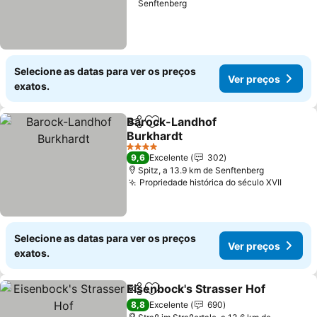
Senftenberg
Selecione as datas para ver os preços
Ver preços
exatos.
Barock-Landhof
Partilhar
Adicionar aos favoritos
Burkhardt
Ver preços
4 Estrelas
9,6
Excelente
302
Spitz, a 13.9 km de Senftenberg
Propriedade histórica do século XVII
Ver pr
Selecione as datas para ver os preços
Ver preços
exatos.
Eisenbock's Strasser Hof
Partilhar
Adicionar aos favoritos
V
8,8
Excelente
690