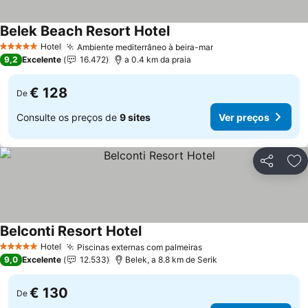
Belek Beach Resort Hotel
Ver preços
Hotel
Ambiente mediterrâneo à beira-mar
Ver preços
5 Estrelas
9,2
Excelente
16.472
a 0.4 km da praia
€ 128
De
Consulte os preços de
9 sites
Ver preços
Partilhar
Ad
Belconti Resort Hotel
Ver preços
Hotel
Piscinas externas com palmeiras
Ver preços
5 Estrelas
9,0
Excelente
12.533
Belek, a 8.8 km de Serik
€ 130
De