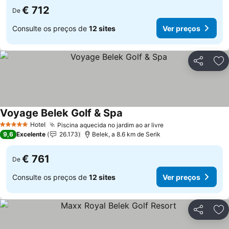
€ 712
De
Consulte os preços de
12 sites
Ver preços
Partilhar
Ad
Voyage Belek Golf & Spa
Ver preços
Hotel
Piscina aquecida no jardim ao ar livre
Ver preços
5 Estrelas
9,6
Excelente
26.173
Belek, a 8.6 km de Serik
€ 761
De
Consulte os preços de
12 sites
Ver preços
Partilhar
Ad