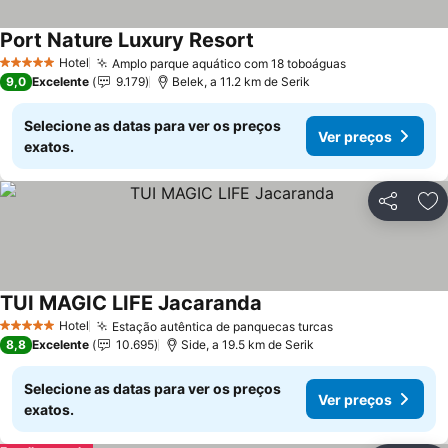
Port Nature Luxury Resort
Ver preços
Hotel
Amplo parque aquático com 18 toboáguas
Ver preços
5 Estrelas
9,0
Excelente
9.179
Belek, a 11.2 km de Serik
Selecione as datas para ver os preços
Ver preços
exatos.
Partilhar
Ad
TUI MAGIC LIFE Jacaranda
Ver preços
Hotel
Estação autêntica de panquecas turcas
Ver preços
5 Estrelas
8,8
Excelente
10.695
Side, a 19.5 km de Serik
Selecione as datas para ver os preços
Ver preços
exatos.