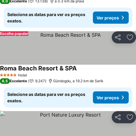
9,0
Excelente
13.138
a 0.3 km da praia
Selecione as datas para ver os preços
Ver preços
exatos.
Escolha popular
Partilhar
Ad
Roma Beach Resort & SPA
Ver preços
Hotel
5 Estrelas
8,5
Excelente
9.247
Gündogdu, a 19.2 km de Serik
Selecione as datas para ver os preços
Ver preços
exatos.
Partilhar
Ad