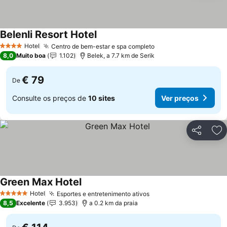
Belenli Resort Hotel
Ver preços
Hotel
Centro de bem-estar e spa completo
Ver preços
4 Estrelas
8,0
Muito boa
1.102
Belek, a 7.7 km de Serik
€ 79
De
Consulte os preços de
10 sites
Ver preços
Partilhar
Ad
Green Max Hotel
Ver preços
Hotel
Esportes e entretenimento ativos
Ver preços
5 Estrelas
8,5
Excelente
3.953
a 0.2 km da praia