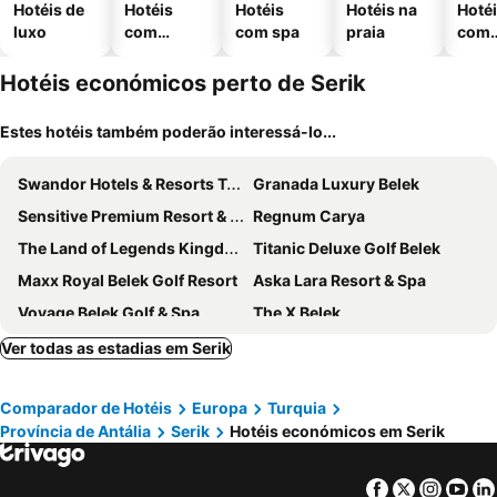
Hotéis de
Hotéis
Hotéis
Hotéis na
Hoté
luxo
com
com spa
praia
com
piscinas
esta
ment
Hotéis económicos perto de Serik
Estes hotéis também poderão interessá-lo...
Swandor Hotels & Resorts Topkapi Palace
Granada Luxury Belek
Sensitive Premium Resort & Spa
Regnum Carya
The Land of Legends Kingdom
Titanic Deluxe Golf Belek
Maxx Royal Belek Golf Resort
Aska Lara Resort & Spa
Voyage Belek Golf & Spa
The X Belek
Prenses Sealine Beach Hotel
Regnum The Crown
Ver todas as estadias em Serik
Belconti Resort Hotel
Adalya Elite Lara
Comparador de Hotéis
Europa
Turquia
Trendy Lara
Rixos Premium Belek - The Land of Legends Access
Província de Antália
Serik
Hotéis económicos em Serik
Kaya Palazzo Golf Resort
Green Max Hotel
Megasaray Club Belek
Innvista Hotels Belek
Facebook
Twitter
Insta
Yo