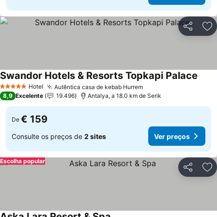
Partilhar
Ad
Swandor Hotels & Resorts Topkapi Palace
Ver p
Hotel
Autêntica casa de kebab Hurrem
Ver preços
5 Estrelas
8,9
Excelente
19.496
Antalya, a 18.0 km de Serik
€ 159
De
Consulte os preços de
2 sites
Ver preços
Escolha popular
Partilhar
Ad
Aska Lara Resort & Spa