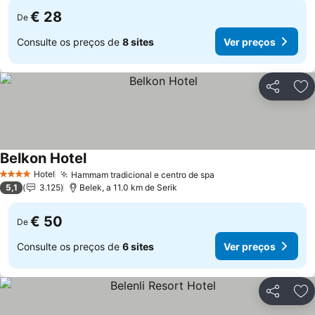
€ 28
De
Consulte os preços de
8 sites
Ver preços
Partilhar
Ad
Belkon Hotel
Ver preços
Hotel
Hammam tradicional e centro de spa
Ver preços
4 Estrelas
5,1
3.125
Belek, a 11.0 km de Serik
€ 50
De
Consulte os preços de
6 sites
Ver preços
Partilhar
Ad