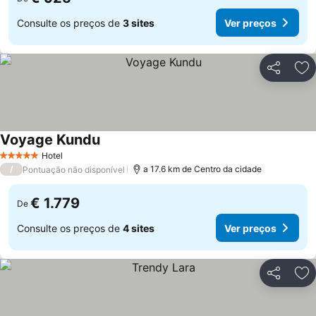
Consulte os preços de
3 sites
Ver preços
Partilhar
Ad
Voyage Kundu
Ver preços
Hotel
5 Estrelas
/
a 17.6 km de Centro da cidade
Pontuação não disponível
€ 1.779
De
Consulte os preços de
4 sites
Ver preços
Partilhar
Ad