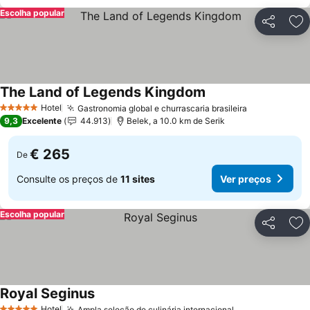
Escolha popular
Partilhar
Ad
The Land of Legends Kingdom
Ver preços
Hotel
Gastronomia global e churrascaria brasileira
Ver preços
5 Estrelas
9,3
Excelente
44.913
Belek, a 10.0 km de Serik
€ 265
De
Consulte os preços de
11 sites
Ver preços
Escolha popular
Partilhar
Ad
Royal Seginus
Ver preços
Hotel
Ampla seleção de culinária internacional