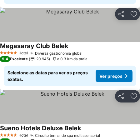
Partilhar
Ad
Megasaray Club Belek
Ver preços
Hotel
Diversa gastronomia global
Ver preços
5 Estrelas
9,4
Excelente
20.945
a 0.3 km da praia
Selecione as datas para ver os preços
Ver preços
exatos.
Partilhar
Ad
Sueno Hotels Deluxe Belek
Ver preços
Hotel
Circuito termal de spa multissensorial
Ver preços
5 Estrelas