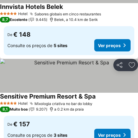
Innvista Hotels Belek
Ver preços
Hotel
Sabores globais em cinco restaurantes
Ver preços
5 Estrelas
8,7
Excelente
9.445
Belek, a 10.4 km de Serik
€ 148
De
Consulte os preços de
5 sites
Ver preços
Partilhar
Ad
Sensitive Premium Resort & Spa
Ver preços
Hotel
Mixologia criativa no bar do lobby
Ver preços
5 Estrelas
8,1
Muito boa
9.207
a 0.2 km da praia
€ 157
De
Consulte os preços de
3 sites
Ver preços