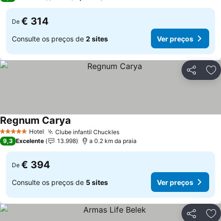
€ 314
De
Consulte os preços de
2 sites
Ver preços
Partilhar
Ad
Regnum Carya
Ver preços
Hotel
Clube infantil Chuckles
Ver preços
5 Estrelas
9,3
Excelente
13.998
a 0.2 km da praia
€ 394
De
Consulte os preços de
5 sites
Ver preços
Partilhar
Ad