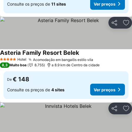
Consulte os preços de
11 sites
Ver preços
Partilhar
Ad
Asteria Family Resort Belek
Ver preços
Hotel
Acomodação em bangalôs estilo vila
Ver preços
5 Estrelas
8,3
Muito boa
8.755
a 8.9 km de Centro da cidade
€ 148
De
Consulte os preços de
4 sites
Ver preços
Partilhar
Ad