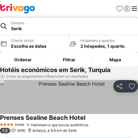
Favoritos
Iniciar
Me
Destino
Serik
Check-in/out
Hóspedes e quartos
Escolha as datas
2 hóspedes, 1 quarto.
Ordenar
Filtrar
Mapa
Hotéis económicos em Serik, Turquia
Como os pagamentos influenciam os resultados
Partilhar
Ad
Prenses Sealine Beach Hotel
Ver preços
Hotel
Hammam e spa turcos autênticos
Ver preços
4 Estrelas
7,2
948
Antalya, a 9.6 km de Serik