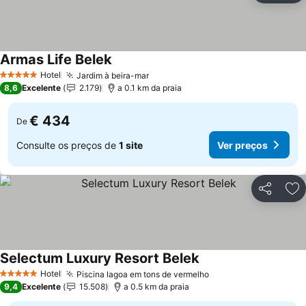
Armas Life Belek
Ver preços
Hotel
Jardim à beira-mar
Ver preços
5 Estrelas
8,6
Excelente
2.179
a 0.1 km da praia
€ 434
De
Consulte os preços de
1 site
Ver preços
Partilhar
Ad
Selectum Luxury Resort Belek
Ver preços
Hotel
Piscina lagoa em tons de vermelho
Ver preços
5 Estrelas
9,4
Excelente
15.508
a 0.5 km da praia