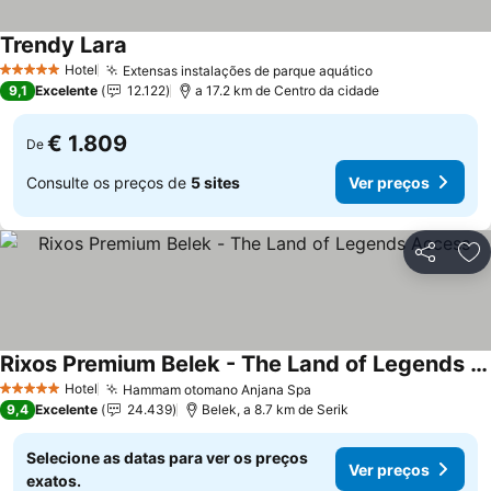
Trendy Lara
Ver preços
Hotel
Extensas instalações de parque aquático
Ver preços
5 Estrelas
9,1
Excelente
12.122
a 17.2 km de Centro da cidade
€ 1.809
De
Consulte os preços de
5 sites
Ver preços
Partilhar
Ad
Rixos Premium Belek - The Land of Legends Access
Ver preços
Hotel
Hammam otomano Anjana Spa
Ver preços
5 Estrelas
9,4
Excelente
24.439
Belek, a 8.7 km de Serik
Selecione as datas para ver os preços
Ver preços
exatos.