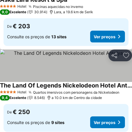
Ver preços
Hotel
Piscinas aquecidas no inverno
Ver preços
5 Estrelas
9,0
Excelente
30.914
Lara, a 19.6 km de Serik
€ 203
De
Consulte os preços de
13 sites
Ver preços
Partilhar
Ad
The Land Of Legends Nickelodeon Hotel Antalya
Ver preços
Hotel
Quartos imersivos com personagens da Nickelodeon
Ver p
5 Estrelas
9,4
Excelente
8.546
a 10.0 km de Centro da cidade
€ 250
De
Consulte os preços de
9 sites
Ver preços