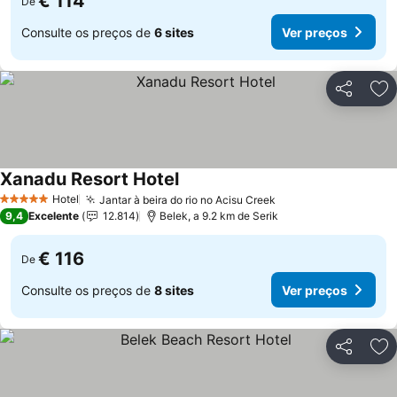
€ 114
De
Consulte os preços de
6 sites
Ver preços
Partilhar
Ad
Xanadu Resort Hotel
Ver preços
Hotel
Jantar à beira do rio no Acisu Creek
Ver preços
5 Estrelas
9,4
Excelente
12.814
Belek, a 9.2 km de Serik
€ 116
De
Consulte os preços de
8 sites
Ver preços
Partilhar
Ad