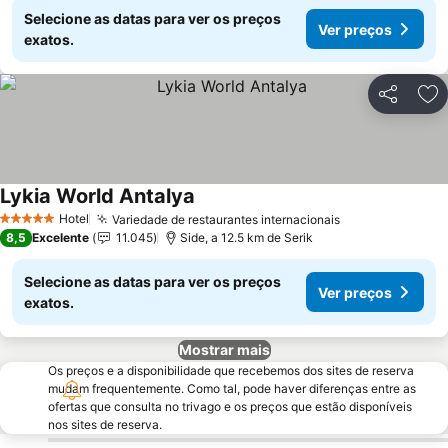
Selecione as datas para ver os preços
Ver preços
exatos.
Partilhar
Ad
Lykia World Antalya
Ver preços
Hotel
Variedade de restaurantes internacionais
Ver preços
5 Estrelas
8,5
Excelente
11.045
Side, a 12.5 km de Serik
Selecione as datas para ver os preços
Ver preços
exatos.
Mostrar mais
Os preços e a disponibilidade que recebemos dos sites de reserva
mudam frequentemente. Como tal, pode haver diferenças entre as
ofertas que consulta no trivago e os preços que estão disponíveis
nos sites de reserva.