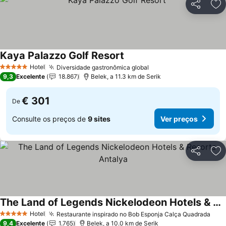
Partilhar
Ad
Kaya Palazzo Golf Resort
Ver preços
Hotel
Diversidade gastronômica global
Ver preços
5 Estrelas
9,3
Excelente
18.867
Belek, a 11.3 km de Serik
€ 301
De
Consulte os preços de
9 sites
Ver preços
Partilhar
Ad
The Land of Legends Nickelodeon Hotels & Resorts Antalya
Ver preços
Hotel
Restaurante inspirado no Bob Esponja Calça Quadrada
Ver
5 Estrelas
9,4
Excelente
1.765
Belek, a 10.0 km de Serik