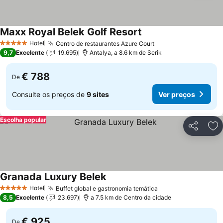
Maxx Royal Belek Golf Resort
Ver preços
Hotel
Centro de restaurantes Azure Court
Ver preços
5 Estrelas
9,7
Excelente
19.695
Antalya, a 8.6 km de Serik
€ 788
De
Consulte os preços de
9 sites
Ver preços
Escolha popular
Partilhar
Ad
Granada Luxury Belek
Ver preços
Hotel
Buffet global e gastronomia temática
Ver preços
5 Estrelas
8,5
Excelente
23.697
a 7.5 km de Centro da cidade
€ 925
De