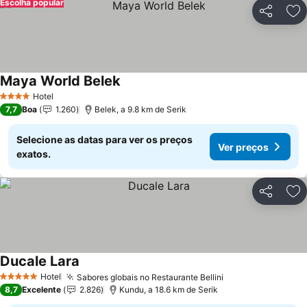
Escolha popular
Partilhar
Ad
Maya World Belek
Ver preços
Hotel
4 Estrelas
7,7
Boa
1.260
Belek, a 9.8 km de Serik
Selecione as datas para ver os preços
Ver preços
exatos.
Partilhar
Ad
Ducale Lara
Ver preços
Hotel
Sabores globais no Restaurante Bellini
Ver preços
5 Estrelas
8,7
Excelente
2.826
Kundu, a 18.6 km de Serik