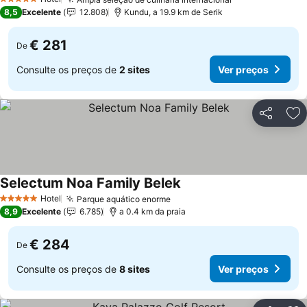
Ver preços
5 Estrelas
8,5
Excelente
12.808
Kundu, a 19.9 km de Serik
€ 281
De
Consulte os preços de
2 sites
Ver preços
Partilhar
Ad
Selectum Noa Family Belek
Ver preços
Hotel
Parque aquático enorme
Ver preços
5 Estrelas
8,9
Excelente
6.785
a 0.4 km da praia
€ 284
De
Consulte os preços de
8 sites
Ver preços