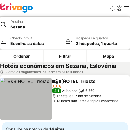
Favoritos
Iniciar
Me
Destino
Sezana
Check-in/out
Hóspedes e quartos
Escolha as datas
2 hóspedes, 1 quarto.
Ordenar
Filtrar
Mapa
Hotéis económicos em Sezana, Eslovénia
Como os pagamentos influenciam os resultados
B&B HOTEL Trieste
Partilhar
Adicionar aos favoritos
3 Estrelas
8,1
Muito boa
6.560
Trieste, a 9.7 km de Sezana
Quartos familiares e triplos espaçosos
Consulte os preços de
14 sites