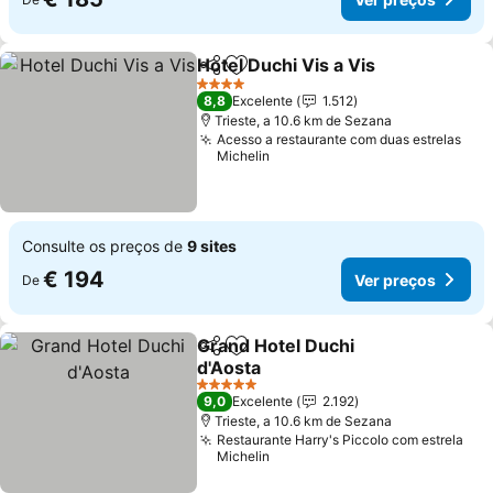
Hotel Duchi Vis a Vis
Partilhar
Adicionar aos favoritos
4 Estrelas
8,8
Excelente
1.512
Trieste, a 10.6 km de Sezana
Acesso a restaurante com duas estrelas
Michelin
Consulte os preços de
9 sites
€ 194
Ver preços
De
Grand Hotel Duchi
Partilhar
Adicionar aos favoritos
d'Aosta
5 Estrelas
9,0
Excelente
2.192
Trieste, a 10.6 km de Sezana
Restaurante Harry's Piccolo com estrela
Michelin