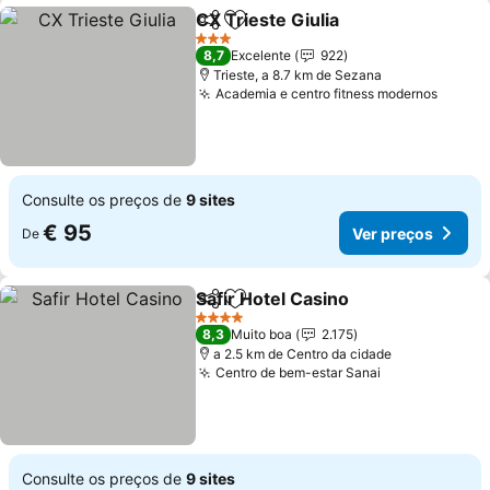
CX Trieste Giulia
Partilhar
Adicionar aos favoritos
3 Estrelas
8,7
Excelente
922
Trieste, a 8.7 km de Sezana
Academia e centro fitness modernos
Consulte os preços de
9 sites
€ 95
Ver preços
De
Safir Hotel Casino
Partilhar
Adicionar aos favoritos
4 Estrelas
8,3
Muito boa
2.175
a 2.5 km de Centro da cidade
Centro de bem-estar Sanai
Consulte os preços de
9 sites