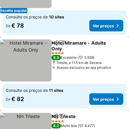
Escolha popular
Consulte os preços de
10 sites
€ 78
Ver preços
De
Hotel Miramare - Adults
Partilhar
Adicionar aos favoritos
Only
4 Estrelas
9,0
Excelente
5.559
Trieste, a 11.5 km de Sezana
Acesso exclusivo ao spa privativo
Consulte os preços de
11 sites
€ 82
Ver preços
De
NH Trieste
Partilhar
Adicionar aos favoritos
4 Estrelas
8,2
Muito boa
8.477