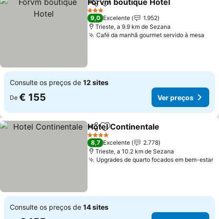
Forvm boutique Hotel
Partilhar
Adicionar aos favoritos
3 Estrelas
9,0
Excelente
1.952
Trieste, a 9.9 km de Sezana
Café da manhã gourmet servido à mesa
Consulte os preços de
12 sites
€ 155
Ver preços
De
Hotel Continentale
Partilhar
Adicionar aos favoritos
4 Estrelas
8,7
Excelente
2.778
Trieste, a 10.2 km de Sezana
Upgrades de quarto focados em bem-estar
Consulte os preços de
14 sites