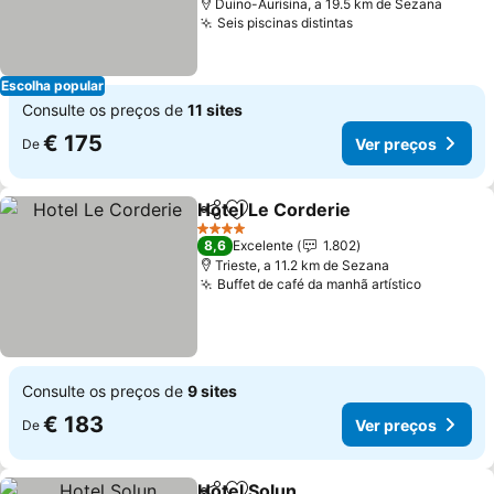
Duino-Aurisina, a 19.5 km de Sezana
Seis piscinas distintas
Escolha popular
Consulte os preços de
11 sites
€ 175
Ver preços
De
Hotel Le Corderie
Partilhar
Adicionar aos favoritos
4 Estrelas
8,6
Excelente
1.802
Trieste, a 11.2 km de Sezana
Buffet de café da manhã artístico
Consulte os preços de
9 sites
€ 183
Ver preços
De
Hotel Solun