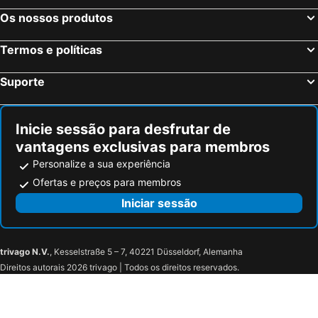
Hotel La Fontana
Hotel Bristol
Os nossos produtos
Albergo Abbazia
Bed and Breakfast Porto Vecchio
Termos e políticas
B&B Piazza Goldoni
Hotel Brioni
Hotel Alabarda
Hotel Continentale
Suporte
Hotel Coppe Trieste - Boutique Hotel
Hotel San Giusto
Barbacan Boutique Hotel
Hotel All'Arco
Inicie sessão para desfrutar de
Hotel Capitelli
Mura 5&7
vantagens exclusivas para membros
Boutique Hotel Albero Nascosto
Barcolana Gold
Personalize a sua experiência
Hotel Oasi
Hotel Eden
Ofertas e preços para membros
Iniciar sessão
trivago N.V.
, Kesselstraße 5 – 7, 40221 Düsseldorf, Alemanha
Direitos autorais 2026 trivago | Todos os direitos reservados.