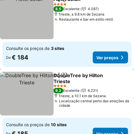
Partilhar
Adicionar aos favoritos
4 Estrelas
8,5
Excelente
4.087
Trieste, a 9.8 km de Sezana
Restaurante e bar em estilo retrô
Consulte os preços de
3 sites
€ 184
Ver preços
De
DoubleTree by Hilton
Partilhar
Adicionar aos favoritos
Trieste
4 Estrelas
9,2
Excelente
6.231
Trieste, a 10.1 km de Sezana
Localização central perto das atrações da
cidade
Consulte os preços de
10 sites
€ 185
Ver preços
De