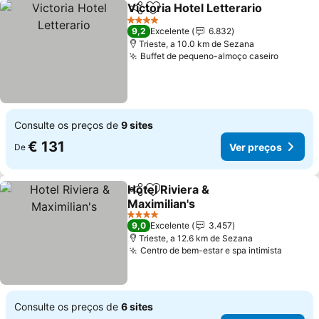
Victoria Hotel Letterario
Partilhar
Adicionar aos favoritos
4 Estrelas
9,2
Excelente
6.832
Trieste, a 10.0 km de Sezana
Buffet de pequeno-almoço caseiro
Consulte os preços de
9 sites
€ 131
Ver preços
De
Hotel Riviera &
Partilhar
Adicionar aos favoritos
Maximilian's
4 Estrelas
9,0
Excelente
3.457
Trieste, a 12.6 km de Sezana
Centro de bem-estar e spa intimista
Consulte os preços de
6 sites