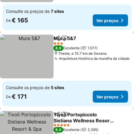
Consulte os preços de
7 sites
€ 165
Ver preços
De
Mura 5&7
Partilhar
Adicionar aos favoritos
3 Estrelas
8,6
Excelente
1.577
Trieste, a 10.7 km de Sezana
Arquitetura histórica da muralha da cidade
Consulte os preços de
5 sites
€ 171
Ver preços
De
Tivoli Portopiccolo
Partilhar
Adicionar aos favoritos
Sistiana Wellness Resort
& Spa
5 Estrelas
9,0
Excelente
2.395