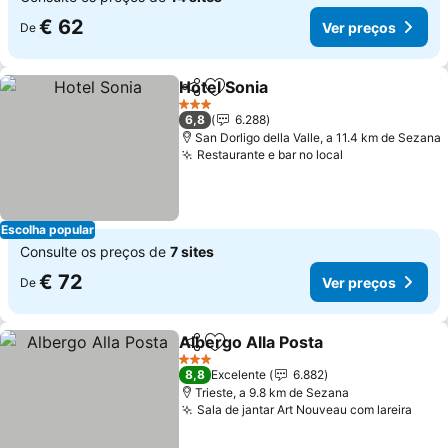
€ 62
Ver preços
De
Hotel Sonia
Partilhar
Adicionar aos favoritos
3 Estrelas
6,8
6.288
San Dorligo della Valle, a 11.4 km de Sezana
Restaurante e bar no local
Escolha popular
Consulte os preços de
7 sites
€ 72
Ver preços
De
Albergo Alla Posta
Partilhar
Adicionar aos favoritos
3 Estrelas
8,8
Excelente
6.882
Trieste, a 9.8 km de Sezana
Sala de jantar Art Nouveau com lareira