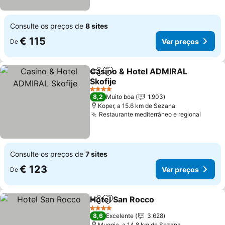
Consulte os preços de
8 sites
€ 115
Ver preços
De
Casino & Hotel ADMIRAL
Partilhar
Adicionar aos favoritos
Skofije
4 Estrelas
8,2
Muito boa
1.903
Koper, a 15.6 km de Sezana
Restaurante mediterrâneo e regional
Consulte os preços de
7 sites
€ 123
Ver preços
De
Hotel San Rocco
Partilhar
Adicionar aos favoritos
4 Estrelas
8,6
Excelente
3.628
Muggia, a 14.8 km de Sezana