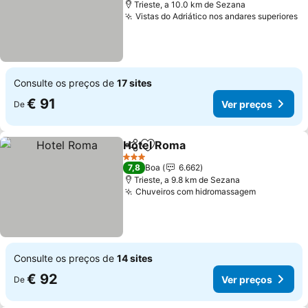
Trieste, a 10.0 km de Sezana
Vistas do Adriático nos andares superiores
Consulte os preços de
17 sites
€ 91
Ver preços
De
Hotel Roma
Partilhar
Adicionar aos favoritos
3 Estrelas
7,8
Boa
6.662
Trieste, a 9.8 km de Sezana
Chuveiros com hidromassagem
Consulte os preços de
14 sites
€ 92
Ver preços
De