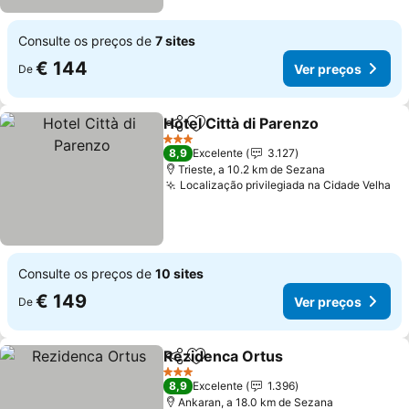
Consulte os preços de
7 sites
€ 144
Ver preços
De
Hotel Città di Parenzo
Partilhar
Adicionar aos favoritos
3 Estrelas
8,9
Excelente
3.127
Trieste, a 10.2 km de Sezana
Localização privilegiada na Cidade Velha
Consulte os preços de
10 sites
€ 149
Ver preços
De
Rezidenca Ortus
Partilhar
Adicionar aos favoritos
3 Estrelas
8,9
Excelente
1.396
Ankaran, a 18.0 km de Sezana