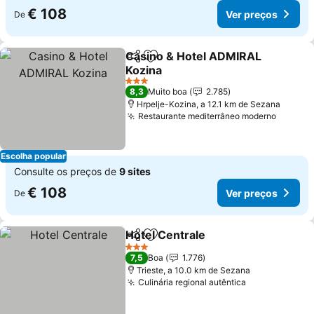
€ 108
Ver preços
De
Casino & Hotel ADMIRAL
Partilhar
Adicionar aos favoritos
Kozina
3 Estrelas
8,3
Muito boa
2.785
Hrpelje-Kozina, a 12.1 km de Sezana
Restaurante mediterrâneo moderno
Escolha popular
Consulte os preços de
9 sites
€ 108
Ver preços
De
Hotel Centrale
Partilhar
Adicionar aos favoritos
3 Estrelas
7,5
Boa
1.776
Trieste, a 10.0 km de Sezana
Culinária regional autêntica