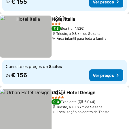
€ 155
Ver preços
De
Hotel Italia
Partilhar
Adicionar aos favoritos
3 Estrelas
7,8
Boa
1.526
Trieste, a 9.8 km de Sezana
Área infantil para toda a família
Consulte os preços de
8 sites
€ 156
Ver preços
De
Urban Hotel Design
Partilhar
Adicionar aos favoritos
4 Estrelas
9,0
Excelente
6.044
Trieste, a 10.6 km de Sezana
Localização no centro de Trieste