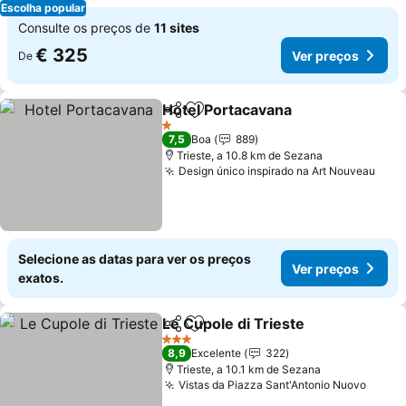
Escolha popular
Consulte os preços de
11 sites
€ 325
Ver preços
De
Hotel Portacavana
Partilhar
Adicionar aos favoritos
1 Estrelas
7,5
Boa
889
Trieste, a 10.8 km de Sezana
Design único inspirado na Art Nouveau
Selecione as datas para ver os preços
Ver preços
exatos.
Le Cupole di Trieste
Partilhar
Adicionar aos favoritos
3 Estrelas
8,9
Excelente
322
Trieste, a 10.1 km de Sezana
Vistas da Piazza Sant'Antonio Nuovo