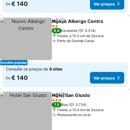
€ 140
Ver preços
De
Nuovo Albergo Centro
Partilhar
Adicionar aos favoritos
2 Estrelas
8,6
Excelente
6.314
Trieste, a 10.0 km de Sezana
Perto do Grande Canal
Escolha popular
Consulte os preços de
6 sites
€ 140
Ver preços
De
Hotel San Giusto
Partilhar
Adicionar aos favoritos
3 Estrelas
7,5
Boa
3.734
Trieste, a 10.4 km de Sezana
Restaurante no local