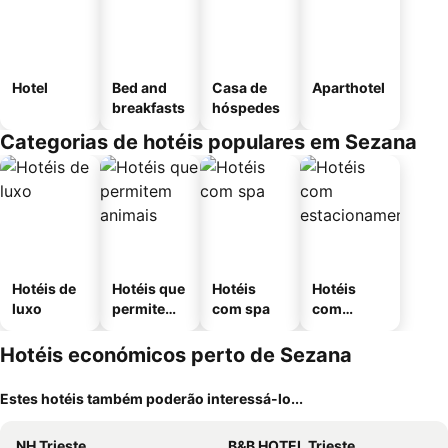
Hotel
Bed and
Casa de
Aparthotel
breakfasts
hóspedes
Categorias de hotéis populares em Sezana
Hotéis de
Hotéis que
Hotéis
Hotéis
luxo
permitem
com spa
com
animais
estaciona
mento
Hotéis económicos perto de Sezana
Estes hotéis também poderão interessá-lo...
NH Trieste
B&B HOTEL Trieste