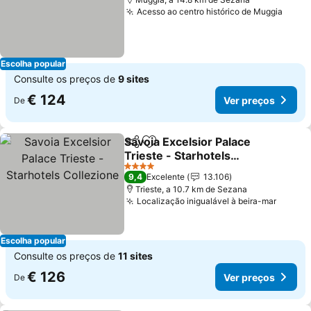
Acesso ao centro histórico de Muggia
Escolha popular
Consulte os preços de
9 sites
€ 124
Ver preços
De
Savoia Excelsior Palace
Partilhar
Adicionar aos favoritos
Trieste - Starhotels
Collezione
4 Estrelas
9,4
Excelente
13.106
Trieste, a 10.7 km de Sezana
Localização inigualável à beira-mar
Escolha popular
Consulte os preços de
11 sites
€ 126
Ver preços
De