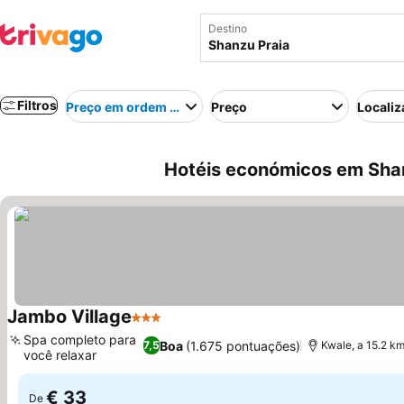
Destino
Filtros
Preço em ordem crescente
Preço
Localiz
Hotéis económicos em Shan
Jambo Village
3 Estrelas
Spa completo para
Boa
(1.675 pontuações)
7,5
Kwale, a 15.2 k
você relaxar
€ 33
De