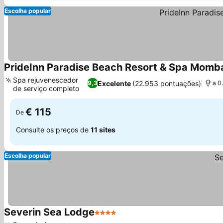
Escolha popular
PrideInn Paradise Beach Resort & Spa Momb
Spa rejuvenescedor
Excelente
(22.953 pontuações)
9,3
a 0
de serviço completo
€ 115
De
Consulte os preços de
11 sites
Escolha popular
Severin Sea Lodge
4 Estrelas