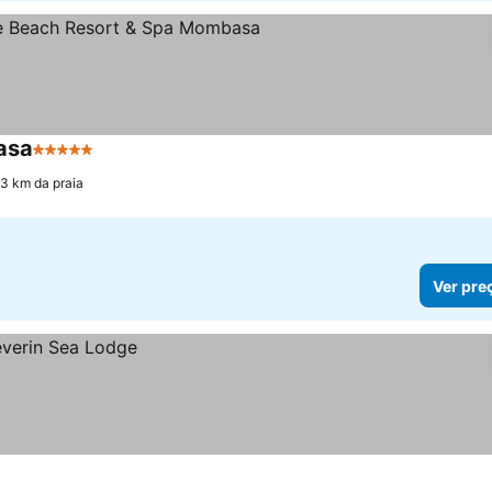
asa
5 Estrelas
.3 km da praia
Ver pre