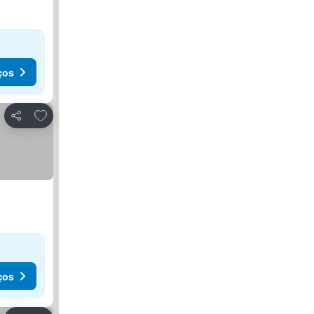
ços
Adicionar aos favoritos
Partilhar
ços