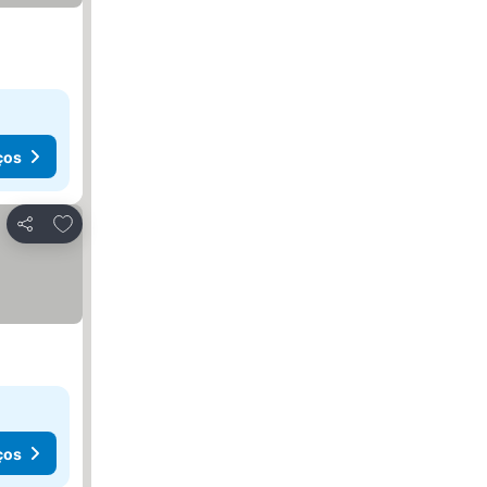
ços
Adicionar aos favoritos
Partilhar
ços