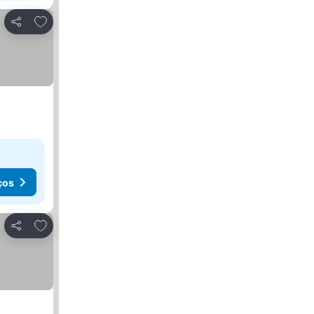
Adicionar aos favoritos
Partilhar
ços
Adicionar aos favoritos
Partilhar