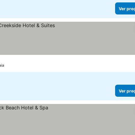
Ver pre
aia
Ver pre