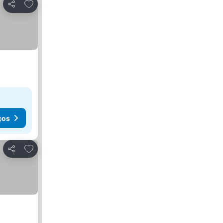
Adicionar aos favoritos
Partilhar
ços
Adicionar aos favoritos
Partilhar