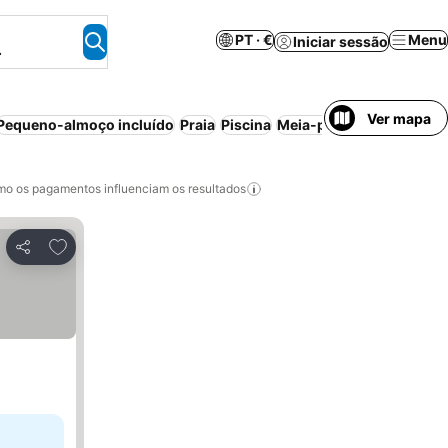
PT · €
Menu
Iniciar sessão
.
Ver mapa
Pequeno-almoço incluído
Praia
Piscina
Meia-pensão
o os pagamentos influenciam os resultados
Adicionar aos favoritos
Partilhar