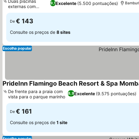
Duas piscinas
Excelente
(5.500 pontuações)
9,1
Bamburi
externas com
jacuzzi
€ 143
De
Consulte os preços de
8 sites
Escolha popular
PrideInn Flamingo Beach Resort & Spa Mom
De frente para a praia com
Excelente
(9.575 pontuações)
8,9
vista para o parque marinho
€ 161
De
Consulte os preços de
1 site
Escolha popular