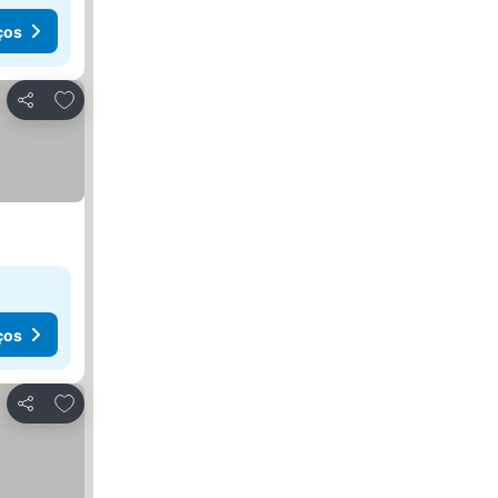
ços
Adicionar aos favoritos
Partilhar
ços
Adicionar aos favoritos
Partilhar