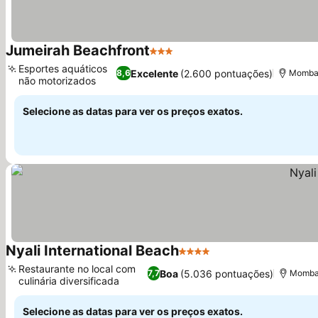
Jumeirah Beachfront
3 Estrelas
Esportes aquáticos
Excelente
(2.600 pontuações)
8,6
Mombaç
não motorizados
Selecione as datas para ver os preços exatos.
Nyali International Beach
4 Estrelas
Restaurante no local com
Boa
(5.036 pontuações)
7,7
Mombaç
culinária diversificada
Selecione as datas para ver os preços exatos.