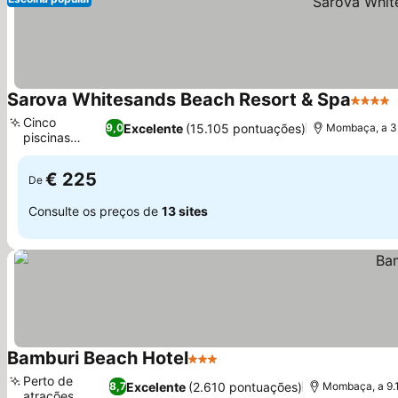
Sarova Whitesands Beach Resort & Spa
4 Estre
Cinco
Excelente
(15.105 pontuações)
9,0
Mombaça, a 3.
piscinas
distintas
€ 225
De
Consulte os preços de
13 sites
Bamburi Beach Hotel
3 Estrelas
Perto de
Excelente
(2.610 pontuações)
8,7
Mombaça, a 9.
atrações