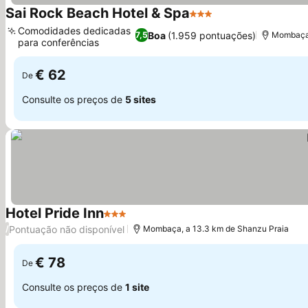
Sai Rock Beach Hotel & Spa
3 Estrelas
Comodidades dedicadas
Boa
(1.959 pontuações)
7,5
Mombaça,
para conferências
€ 62
De
Consulte os preços de
5 sites
Hotel Pride Inn
3 Estrelas
Pontuação não disponível
/
Mombaça, a 13.3 km de Shanzu Praia
€ 78
De
Consulte os preços de
1 site