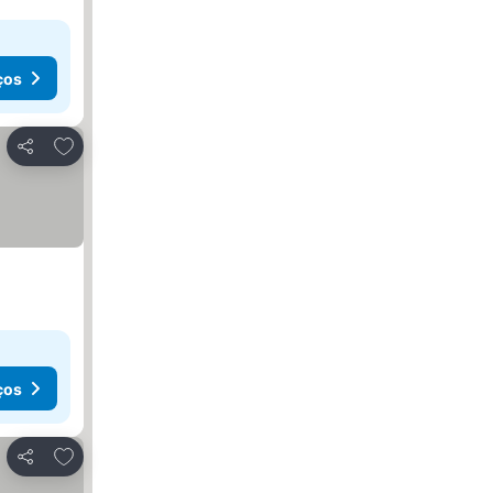
ços
Adicionar aos favoritos
Partilhar
ços
Adicionar aos favoritos
Partilhar