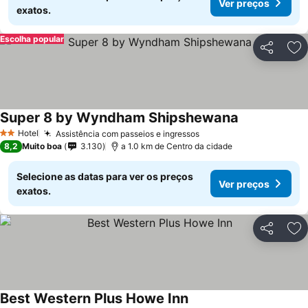
Ver preços
exatos.
Escolha popular
Partilhar
Ad
Super 8 by Wyndham Shipshewana
Hotel
Assistência com passeios e ingressos
2 Estrelas
8,2
Muito boa
3.130
a 1.0 km de Centro da cidade
Selecione as datas para ver os preços
Ver preços
exatos.
Partilhar
Ad
Best Western Plus Howe Inn