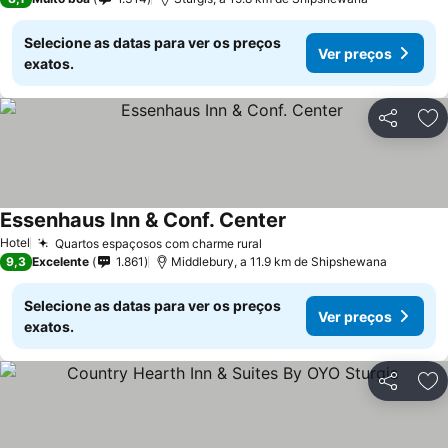
Selecione as datas para ver os preços
Ver preços
exatos.
Partilhar
Ad
Essenhaus Inn & Conf. Center
Hotel
Quartos espaçosos com charme rural
9,3
Excelente
1.861
Middlebury, a 11.9 km de Shipshewana
Selecione as datas para ver os preços
Ver preços
exatos.
Partilhar
Ad