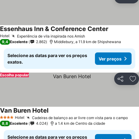
Partilhar
Ad
Essenhaus Inn & Conference Center
Hotel
Experiência de vila inspirada nos Amish
9,4
Excelente
2.862
Middlebury, a 11.9 km de Shipshewana
Selecione as datas para ver os preços
Ver preços
exatos.
Escolha popular
Partilhar
Ad
Van Buren Hotel
Hotel
Cadeiras de balanço ao ar livre com vista para o campo
4 Estrelas
8,8
Excelente
4.024
a 1.4 km de Centro da cidade
Selecione as datas para ver os preços