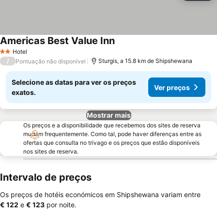
Americas Best Value Inn
Hotel
2 Estrelas
/
Sturgis, a 15.8 km de Shipshewana
Pontuação não disponível
Selecione as datas para ver os preços
Ver preços
exatos.
Mostrar mais
Os preços e a disponibilidade que recebemos dos sites de reserva
mudam frequentemente. Como tal, pode haver diferenças entre as
ofertas que consulta no trivago e os preços que estão disponíveis
nos sites de reserva.
Intervalo de preços
Os preços de hotéis económicos em Shipshewana variam entre
‎€ 122
e
‎€ 123
por noite.