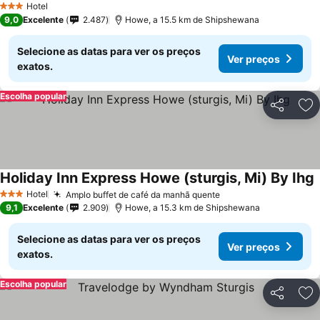
Hotel
3 Estrelas
9,0
Excelente
2.487
Howe, a 15.5 km de Shipshewana
Selecione as datas para ver os preços
Ver preços
exatos.
Escolha popular
Partilhar
Ad
Holiday Inn Express Howe (sturgis, Mi) By Ihg
Hotel
Amplo buffet de café da manhã quente
3 Estrelas
9,1
Excelente
2.909
Howe, a 15.3 km de Shipshewana
Selecione as datas para ver os preços
Ver preços
exatos.
Escolha popular
Partilhar
Ad