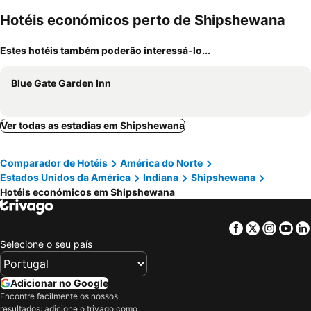
Hotéis económicos perto de Shipshewana
Estes hotéis também poderão interessá-lo...
Blue Gate Garden Inn
Ver todas as estadias em Shipshewana
Comparador de Hotéis
América do Norte
Estados Unidos da América
Indiana
Shipshewana
Hotéis económicos em Shipshewana
Facebook
Twitter
Insta
Yo
Selecione o seu país
Adicionar no Google
Encontre facilmente os nossos
resultados: adicione o trivago como