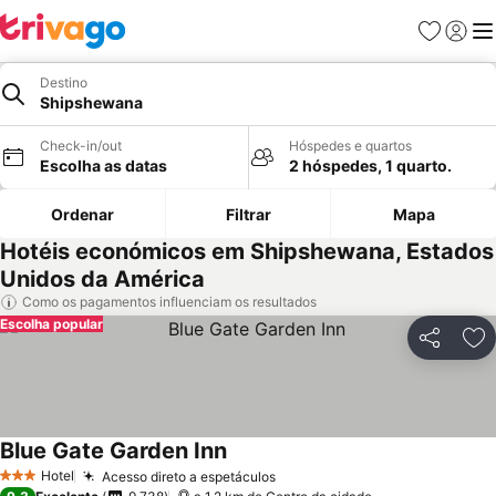
Favoritos
Iniciar
Me
Destino
Shipshewana
Check-in/out
Hóspedes e quartos
Escolha as datas
2 hóspedes, 1 quarto.
Ordenar
Filtrar
Mapa
Hotéis económicos em Shipshewana, Estados
Unidos da América
Como os pagamentos influenciam os resultados
Escolha popular
Partilhar
Ad
Blue Gate Garden Inn
Hotel
Acesso direto a espetáculos
3 Estrelas