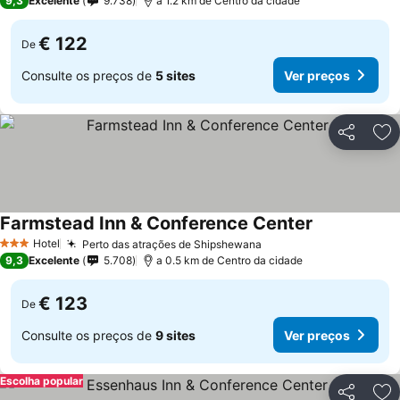
9,3
Excelente
9.738
a 1.2 km de Centro da cidade
€ 122
De
Consulte os preços de
5 sites
Ver preços
Partilhar
Ad
Farmstead Inn & Conference Center
Hotel
Perto das atrações de Shipshewana
3 Estrelas
9,3
Excelente
5.708
a 0.5 km de Centro da cidade
€ 123
De
Consulte os preços de
9 sites
Ver preços
Escolha popular