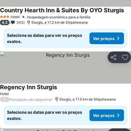
Country Hearth Inn & Suites By OYO Sturgis
Hotel
Hospedagem econômica para a família
3 Estrelas
4,2
343
Sturgis, a 17.2 km de Shipshewana
Selecione as datas para ver os preços
Ver preços
exatos.
Partilhar
Ad
Regency Inn Sturgis
Hotel
/
Sturgis, a 17.5 km de Shipshewana
Pontuação não disponível
Selecione as datas para ver os preços
Ver preços
exatos.