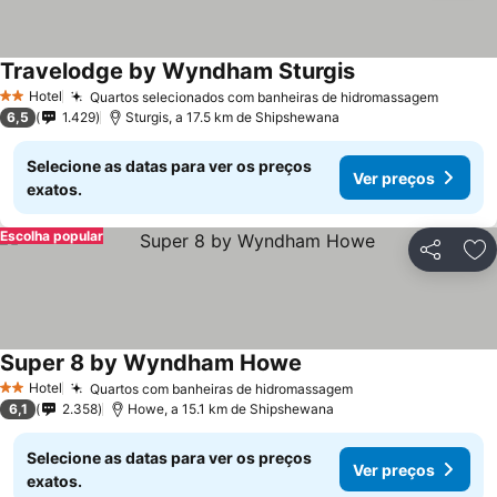
Travelodge by Wyndham Sturgis
Hotel
Quartos selecionados com banheiras de hidromassagem
2 Estrelas
6,5
1.429
Sturgis, a 17.5 km de Shipshewana
Selecione as datas para ver os preços
Ver preços
exatos.
Escolha popular
Partilhar
Ad
Super 8 by Wyndham Howe
Hotel
Quartos com banheiras de hidromassagem
2 Estrelas
6,1
2.358
Howe, a 15.1 km de Shipshewana
Selecione as datas para ver os preços
Ver preços
exatos.