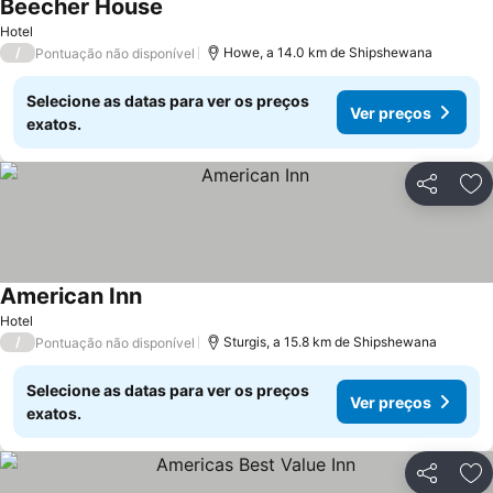
Beecher House
Hotel
/
Howe, a 14.0 km de Shipshewana
Pontuação não disponível
Selecione as datas para ver os preços
Ver preços
exatos.
Partilhar
Ad
American Inn
Hotel
/
Sturgis, a 15.8 km de Shipshewana
Pontuação não disponível
Selecione as datas para ver os preços
Ver preços
exatos.
Partilhar
Ad