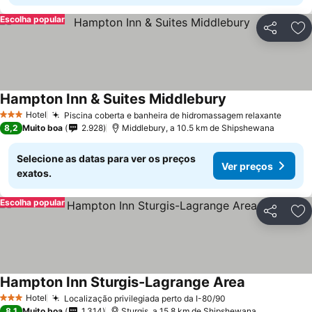
Escolha popular
Partilhar
Ad
Hampton Inn & Suites Middlebury
Hotel
Piscina coberta e banheira de hidromassagem relaxante
3 Estrelas
8,2
Muito boa
2.928
Middlebury, a 10.5 km de Shipshewana
Selecione as datas para ver os preços
Ver preços
exatos.
Escolha popular
Partilhar
Ad
Hampton Inn Sturgis-Lagrange Area
Hotel
Localização privilegiada perto da I-80/90
3 Estrelas
8,1
Muito boa
1.314
Sturgis, a 15.8 km de Shipshewana