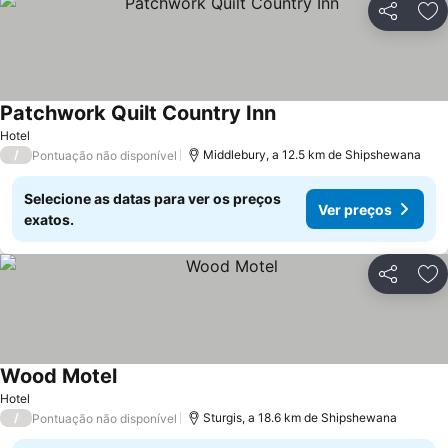
Partilhar
Ad
Patchwork Quilt Country Inn
Hotel
/
Middlebury, a 12.5 km de Shipshewana
Pontuação não disponível
Selecione as datas para ver os preços
Ver preços
exatos.
Partilhar
Ad
Wood Motel
Hotel
/
Sturgis, a 18.6 km de Shipshewana
Pontuação não disponível