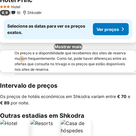
Hotel Princ
Ver preços
Hotel
3 Estrelas
6,9
6
Shkodër
Selecione as datas para ver os preços
Ver preços
exatos.
Mostrar mais
Os preços e a disponibilidade que recebemos dos sites de reserva
mudam frequentemente. Como tal, pode haver diferenças entre as
ofertas que consulta no trivago e os preços que estão disponíveis
nos sites de reserva.
Intervalo de preços
Os preços de hotéis económicos em Shkodra variam entre
‎€ 70
e
‎€ 89
por noite.
Outras estadias em Shkodra