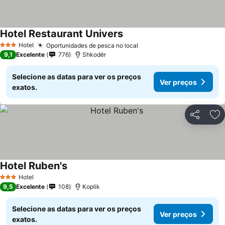
Hotel Restaurant Univers
Ver preços
Hotel
Oportunidades de pesca no local
Ver preços
3 Estrelas
9,1
Excelente
776
Shkodër
Selecione as datas para ver os preços
Ver preços
exatos.
Partilhar
Ad
Hotel Ruben's
Ver preços
Hotel
3 Estrelas
9,5
Excelente
108
Koplik
Selecione as datas para ver os preços
Ver preços
exatos.