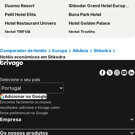
Duomo Resort
Shkoder Grand Hotel Europa, Affiliated by Melia
Petit Hotel Elita
Buna Park Hotel
Hotel Restaurant Univers
Hotel Golden Palace
Hotel TREVA
Hotel Tradita
Hotel Labiatan
Hotel Fantazia
Hotel Meteor
Hotel Ideal
Comparador de Hotéis
Europa
Albânia
Shkodra
Hotéis económicos em Shkodra
Hotel Royal
Hotel Ikona
Vizion Hotel
Hotel Restaurant Alpet Theth
Facebook
Twitter
Insta
Yo
Hotel Ruben's
The Red Bricks Hotel
Selecione o seu país
Hotel Kaduku
Nord Hotel Boutique
Oro Inn Hotel
Shpija E Gjyshit
Adicionar no Google
Hotel Princ
Hotel Holiday
Encontre facilmente os nossos
resultados: adicione o trivago como
Boga Alpine Resort
Hotel Valz
fonte preferencial no Google.
Empresa
Hotel Athina
Hotel Kulla e Bajraktarit
Tribute Hotel
Hotel Lakaj 2
Os nossos produtos