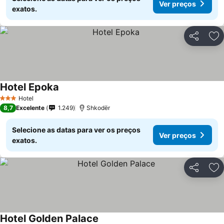
Ver preços
exatos.
Partilhar
Ad
Hotel Epoka
Ver preços
Hotel
3 Estrelas
8,7
Excelente
1.249
Shkodër
Selecione as datas para ver os preços
Ver preços
exatos.
Partilhar
Ad
Hotel Golden Palace