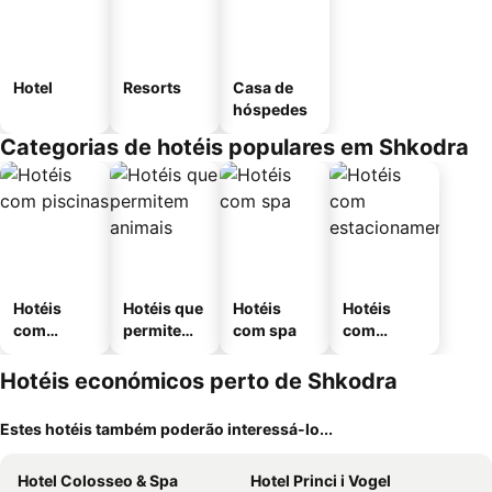
Hotel
Resorts
Casa de
hóspedes
Categorias de hotéis populares em Shkodra
Hotéis
Hotéis que
Hotéis
Hotéis
com
permitem
com spa
com
piscinas
animais
estaciona
mento
Hotéis económicos perto de Shkodra
Estes hotéis também poderão interessá-lo...
Hotel Colosseo & Spa
Hotel Princi i Vogel