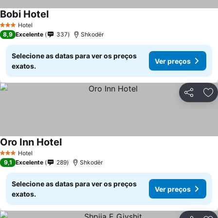
Bobi Hotel
Ver preços
Hotel
3 Estrelas
8,9
Excelente
337
Shkodër
Selecione as datas para ver os preços
Ver preços
exatos.
Partilhar
Ad
Oro Inn Hotel
Ver preços
Hotel
3 Estrelas
9,1
Excelente
289
Shkodër
Selecione as datas para ver os preços
Ver preços
exatos.