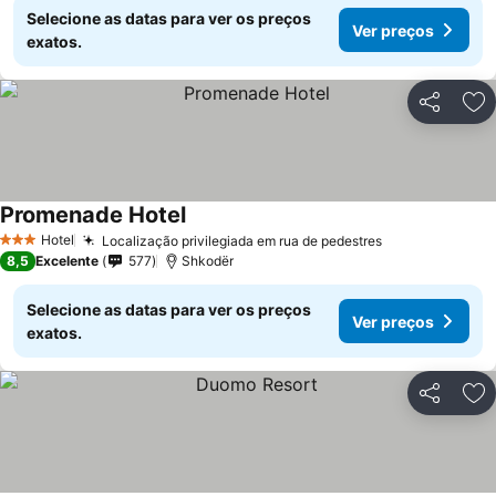
Selecione as datas para ver os preços
Ver preços
exatos.
Partilhar
Ad
Promenade Hotel
Ver preços
Hotel
Localização privilegiada em rua de pedestres
Ver preços
3 Estrelas
8,5
Excelente
577
Shkodër
Selecione as datas para ver os preços
Ver preços
exatos.
Partilhar
Ad