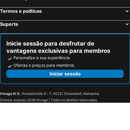
Villa Davids
Guesthouse Marashi
Hotel Dirista
Havana Hotel
Termos e políticas
Hotel Kalaja
Bar Restorant Hotel Mani
Suporte
Selita
Hotel Luli
Hotel Vermoshi TDC
Inicie sessão para desfrutar de
vantagens exclusivas para membros
Personalize a sua experiência
Ofertas e preços para membros
Iniciar sessão
trivago N.V.
, Kesselstraße 5 – 7, 40221 Düsseldorf, Alemanha
Direitos autorais 2026 trivago | Todos os direitos reservados.