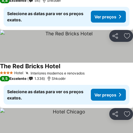
8,8
Excelente
54
Shkodër
Selecione as datas para ver os preços
Ver preços
exatos.
Partilhar
Ad
The Red Bricks Hotel
Ver preços
Hotel
Interiores modernos e renovados
Ver preços
4 Estrelas
9,5
Excelente
1.336
Shkodër
Selecione as datas para ver os preços
Ver preços
exatos.
Partilhar
Ad