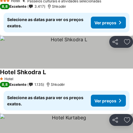
Hotel
Passeios culturais e atividades selecionadas
Ver preços
3 Estrelas
8,8
Excelente
3.417
Shkodër
Selecione as datas para ver os preços
Ver preços
exatos.
Partilhar
Ad
Hotel Shkodra L
Ver preços
Hotel
1 Estrelas
8,8
Excelente
1.135
Shkodër
Selecione as datas para ver os preços
Ver preços
exatos.
Partilhar
Ad