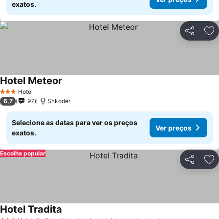
exatos.
Partilhar
Ad
Hotel Meteor
Ver preços
Hotel
3 Estrelas
6,7
97
Shkodër
Selecione as datas para ver os preços
Ver preços
exatos.
Escolha popular
Partilhar
Ad
Hotel Tradita
Ver preços