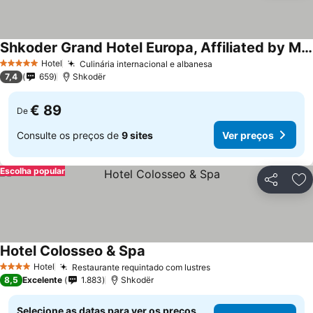
Shkoder Grand Hotel Europa, Affiliated by Melia
Ver preços
Hotel
Culinária internacional e albanesa
Ver preços
5 Estrelas
7,4
659
Shkodër
€ 89
De
Consulte os preços de
9 sites
Ver preços
Escolha popular
Partilhar
Ad
Hotel Colosseo & Spa
Ver preços
Hotel
Restaurante requintado com lustres
Ver preços
4 Estrelas
8,5
Excelente
1.883
Shkodër
Selecione as datas para ver os preços