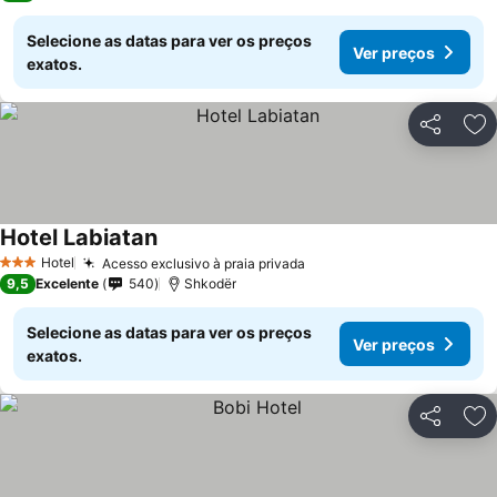
Selecione as datas para ver os preços
Ver preços
exatos.
Partilhar
Ad
Hotel Labiatan
Ver preços
Hotel
Acesso exclusivo à praia privada
Ver preços
3 Estrelas
9,5
Excelente
540
Shkodër
Selecione as datas para ver os preços
Ver preços
exatos.
Partilhar
Ad