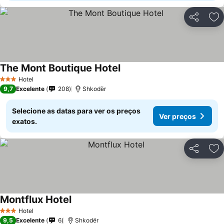
Partilhar
Ad
The Mont Boutique Hotel
Ver preços
Hotel
3 Estrelas
9,7
Excelente
208
Shkodër
Selecione as datas para ver os preços
Ver preços
exatos.
Partilhar
Ad
Montflux Hotel
Ver preços
Hotel
3 Estrelas
9,5
Excelente
6
Shkodër