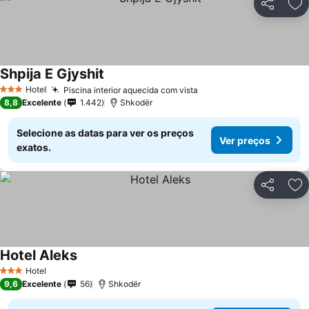
Partilhar
Ad
Shpija E Gjyshit
Ver preços
Hotel
Piscina interior aquecida com vista
Ver preços
3 Estrelas
8,8
Excelente
1.442
Shkodër
Selecione as datas para ver os preços
Ver preços
exatos.
Partilhar
Ad
Hotel Aleks
Ver preços
Hotel
3 Estrelas
9,6
Excelente
56
Shkodër