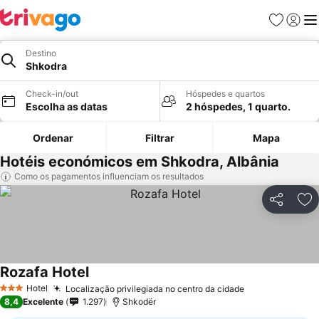
Favoritos
Iniciar
Me
Destino
Shkodra
Check-in/out
Hóspedes e quartos
Escolha as datas
2 hóspedes, 1 quarto.
Ordenar
Filtrar
Mapa
Hotéis económicos em Shkodra, Albânia
Como os pagamentos influenciam os resultados
Partilhar
Ad
Rozafa Hotel
Ver preços
Hotel
Localização privilegiada no centro da cidade
Ver preços
3 Estrelas
8,4
Excelente
1.297
Shkodër