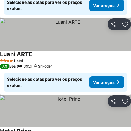
Selecione as datas para ver os preços
Ver preços
exatos.
Partilhar
Ad
Luani ARTE
Ver preços
Hotel
4 Estrelas
7,9
Boa
395
Shkodër
Selecione as datas para ver os preços
Ver preços
exatos.
Partilhar
Ad