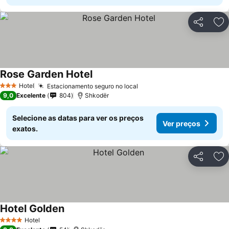
Partilhar
Ad
Rose Garden Hotel
Ver preços
Hotel
Estacionamento seguro no local
Ver preços
3 Estrelas
9,0
Excelente
804
Shkodër
Selecione as datas para ver os preços
Ver preços
exatos.
Partilhar
Ad
Hotel Golden
Ver preços
Hotel
4 Estrelas