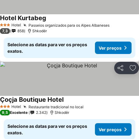
Hotel Kurtabeg
Ver preços
Hotel
Passeios organizados para os Alpes Albaneses
Ver preços
3 Estrelas
7,3
858
Shkodër
Selecione as datas para ver os preços
Ver preços
exatos.
Partilhar
Ad
Çoçja Boutique Hotel
Ver preços
Hotel
Restaurante tradicional no local
Ver preços
3 Estrelas
9,5
Excelente
2.342
Shkodër
Selecione as datas para ver os preços
Ver preços
exatos.