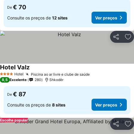
€ 70
De
Consulte os preços de
12 sites
Ver preços
Partilhar
Ad
Hotel Valz
Ver preços
Hotel
Piscina ao ar livre e clube de saúde
Ver preços
4 Estrelas
8,5
Excelente
280
Shkodër
€ 87
De
Consulte os preços de
8 sites
Ver preços
Escolha popular
Partilhar
Ad