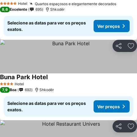
Ver preços
Hotel
Quartos espaçosos e elegantemente decorados
Ver preç
5 Estrelas
8,6
Excelente
695
Shkodër
Selecione as datas para ver os preços
Ver preços
exatos.
Partilhar
Ad
Buna Park Hotel
Ver preços
Hotel
4 Estrelas
7,9
Boa
692
Shkodër
Selecione as datas para ver os preços
Ver preços
exatos.
Partilhar
Ad