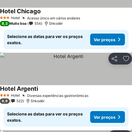
Hotel Chicago
Ver preços
Hotel
Acesso único em vários andares
Ver preços
3 Estrelas
8,3
Muito boa
554
Shkodër
Selecione as datas para ver os preços
Ver preços
exatos.
Partilhar
Ad
Hotel Argenti
Ver preços
Hotel
Diversas experiências gastronômicas
Ver preços
3 Estrelas
6,9
522
Shkodër
Selecione as datas para ver os preços
Ver preços
exatos.