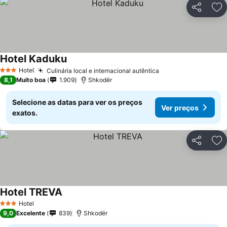
Partilhar
Ad
Hotel Kaduku
Ver preços
Hotel
Culinária local e internacional autêntica
Ver preços
3 Estrelas
8,1
Muito boa
1.909
Shkodër
Selecione as datas para ver os preços
Ver preços
exatos.
Partilhar
Ad
Hotel TREVA
Ver preços
Hotel
3 Estrelas
9,0
Excelente
839
Shkodër