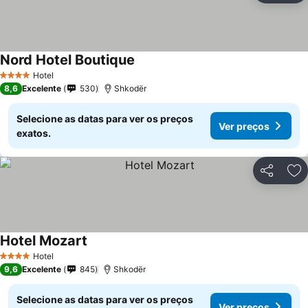
Nord Hotel Boutique
Ver preços
Hotel
4 Estrelas
8,6
Excelente
530
Shkodër
Selecione as datas para ver os preços
Ver preços
exatos.
Partilhar
Ad
Hotel Mozart
Ver preços
Hotel
4 Estrelas
9,6
Excelente
845
Shkodër
Selecione as datas para ver os preços
Ver preços