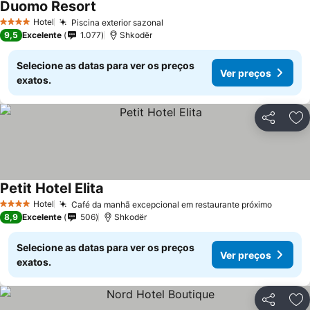
Duomo Resort
Ver preços
Hotel
Piscina exterior sazonal
Ver preços
4 Estrelas
9,5
Excelente
1.077
Shkodër
Selecione as datas para ver os preços
Ver preços
exatos.
Partilhar
Ad
Petit Hotel Elita
Ver preços
Hotel
Café da manhã excepcional em restaurante próximo
Ver pr
4 Estrelas
8,9
Excelente
506
Shkodër
Selecione as datas para ver os preços
Ver preços
exatos.
Partilhar
Ad