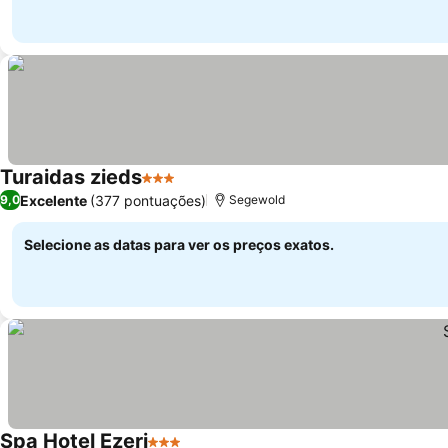
Turaidas zieds
3 Estrelas
Excelente
(377 pontuações)
9,0
Segewold
Selecione as datas para ver os preços exatos.
Spa Hotel Ezeri