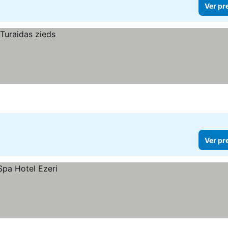
Ver pr
Ver pr