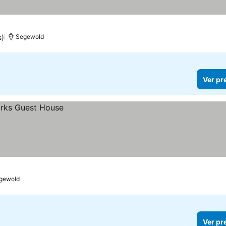
s)
Segewold
Ver pr
gewold
Ver pr