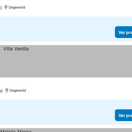
)
Segewold
Ver pr
s)
Segewold
Ver pr