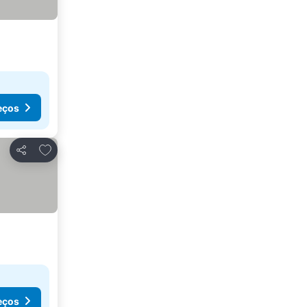
eços
Adicionar aos favoritos
Partilhar
eços