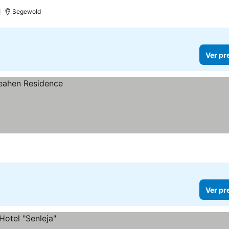
)
Segewold
Ver pr
Ver pr