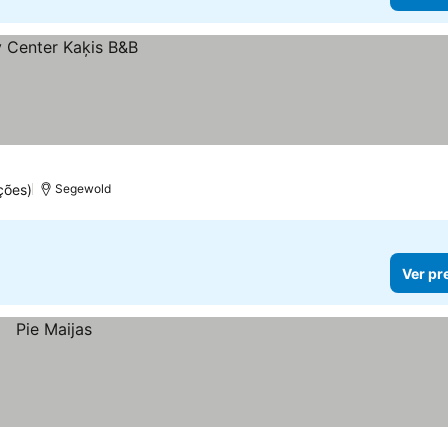
ções)
Segewold
Ver pr