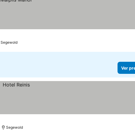
Segewold
Ver pr
Segewold