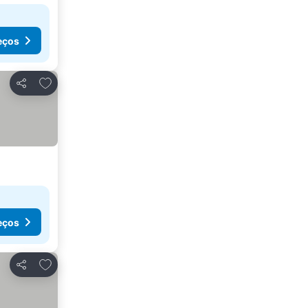
eços
Adicionar aos favoritos
Partilhar
eços
Adicionar aos favoritos
Partilhar