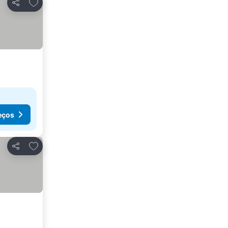
Adicionar aos favoritos
Partilhar
eços
Adicionar aos favoritos
Partilhar