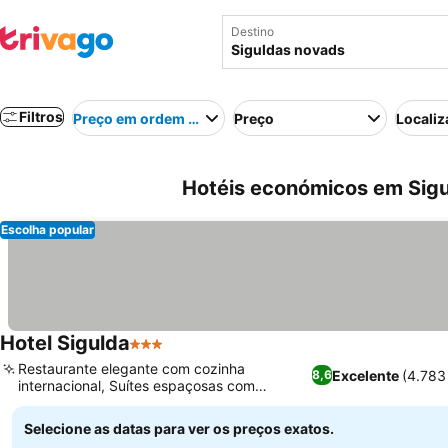
Destino
Filtros
Preço em ordem crescente
Preço
Localiz
Hotéis económicos em Sigu
Escolha popular
Hotel Sigulda
3 Estrelas
Restaurante elegante com cozinha
Excelente
(4.783
8,6
internacional, Suítes espaçosas com
banheiras de hidromassagem
Selecione as datas para ver os preços exatos.