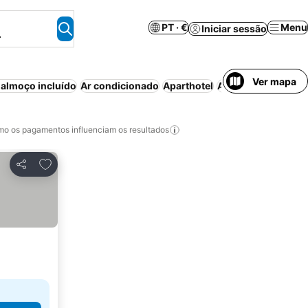
PT · €
Menu
Iniciar sessão
.
Ver mapa
almoço incluído
Ar condicionado
Aparthotel
Animais permitido
o os pagamentos influenciam os resultados
Adicionar aos favoritos
Partilhar