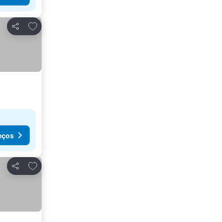
Adicionar aos favoritos
Partilhar
eços
Adicionar aos favoritos
Partilhar