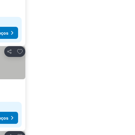
eços
Adicionar aos favoritos
Partilhar
eços