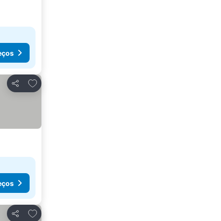
eços
Adicionar aos favoritos
Partilhar
eços
Adicionar aos favoritos
Partilhar