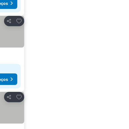
eços
Adicionar aos favoritos
Partilhar
eços
Adicionar aos favoritos
Partilhar