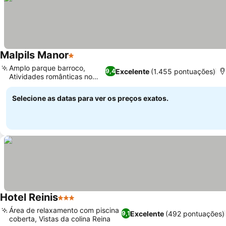
Malpils Manor
1 Estrelas
Amplo parque barroco,
Excelente
(1.455 pontuações)
9,4
Atividades românticas no
lago
Selecione as datas para ver os preços exatos.
Hotel Reinis
3 Estrelas
Área de relaxamento com piscina
Excelente
(492 pontuações)
9,1
coberta, Vistas da colina Reina