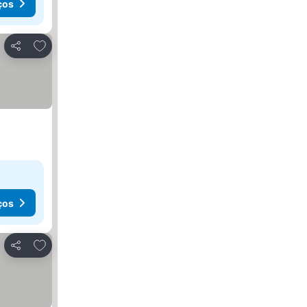
ços
Adicionar aos favoritos
Partilhar
ços
Adicionar aos favoritos
Partilhar