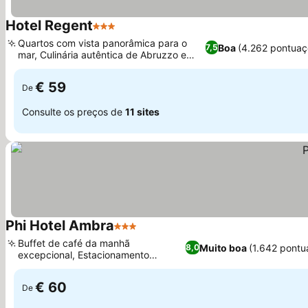
Hotel Regent
3 Estrelas
Ver preços
Quartos com vista panorâmica para o
Boa
(4.262 pontuaç
7,5
mar, Culinária autêntica de Abruzzo e
Ver preços
italiana
€ 59
De
Consulte os preços de
11 sites
Phi Hotel Ambra
3 Estrelas
Ver preços
Buffet de café da manhã
Muito boa
(1.642 pontu
8,0
excepcional, Estacionamento
Ver preços
privativo em garagem
€ 60
De