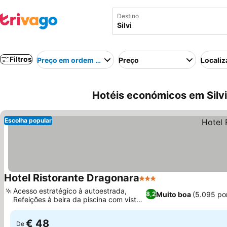
Destino
Filtros
Preço em ordem crescente
Preço
Localiz
Hotéis económicos em Silvi,
Escolha popular
Hotel Ristorante Dragonara
3 Estrelas
Ver preços
Acesso estratégico à autoestrada,
Muito boa
(5.095 po
8,2
Refeições à beira da piscina com vista
Ver preços
para o jardim
€ 48
De