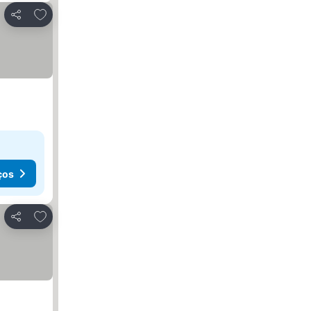
Adicionar aos favoritos
Partilhar
ços
Adicionar aos favoritos
Partilhar