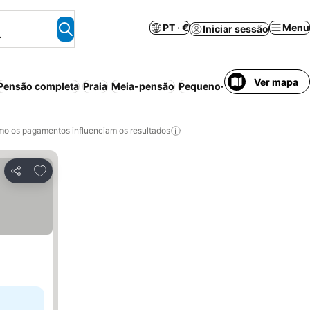
PT · €
Menu
Iniciar sessão
.
Ver mapa
Pensão completa
Praia
Meia-pensão
Pequeno-almoço incluído
o os pagamentos influenciam os resultados
Adicionar aos favoritos
Partilhar