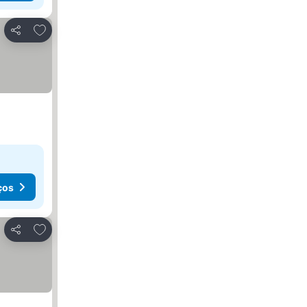
Adicionar aos favoritos
Partilhar
ços
Adicionar aos favoritos
Partilhar