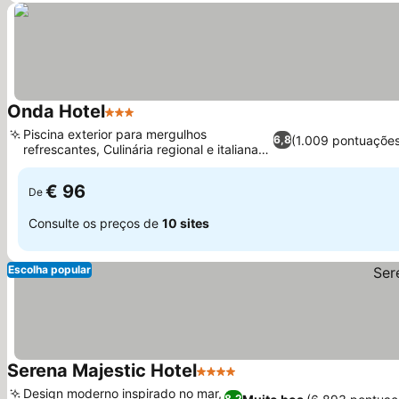
Onda Hotel
3 Estrelas
Ver preços
Piscina exterior para mergulhos
(1.009 pontuações
6,8
refrescantes, Culinária regional e italiana
Ver preços
autêntica
€ 96
De
Consulte os preços de
10 sites
Escolha popular
Serena Majestic Hotel
4 Estrelas
Ver preços
Design moderno inspirado no mar,
8,2