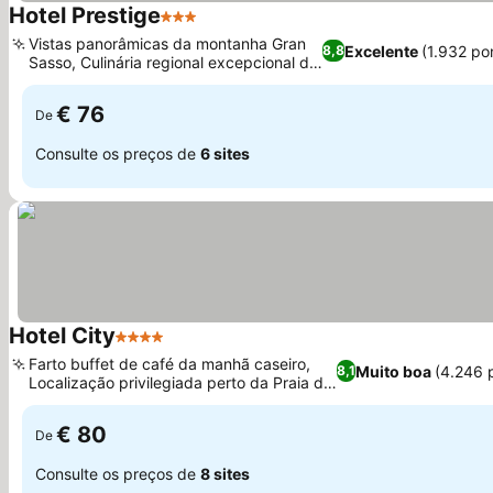
Hotel Prestige
3 Estrelas
Ver preços
Vistas panorâmicas da montanha Gran
Excelente
(1.932 po
8,8
Sasso, Culinária regional excepcional de
Ver preços
Abruzzo
€ 76
De
Consulte os preços de
6 sites
Hotel City
4 Estrelas
Ver preços
Farto buffet de café da manhã caseiro,
Muito boa
(4.246 
8,1
Localização privilegiada perto da Praia de
Ver preços
Montesilvano
€ 80
De
Consulte os preços de
8 sites