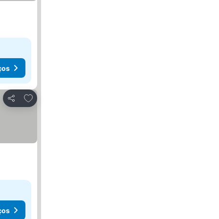
ços
Adicionar aos favoritos
Partilhar
ços