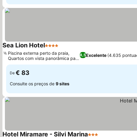
Sea Lion Hotel
4 Estrelas
Ver preços
Piscina externa perto da praia,
Excelente
(4.635 pontua
8,5
Quartos com vista panorâmica para
Ver preços
o mar
€ 83
De
Consulte os preços de
9 sites
Hotel Miramare - Silvi Marina