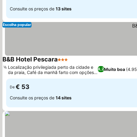
Consulte os preços de
13 sites
Escolha popular
B&B Hotel Pescara
3 Estrelas
Ver preços
Localização privilegiada perto da cidade e
Muito boa
(4.9
8,2
da praia, Café da manhã farto com opções
Ver preços
doces e salgadas
€ 53
De
Consulte os preços de
14 sites