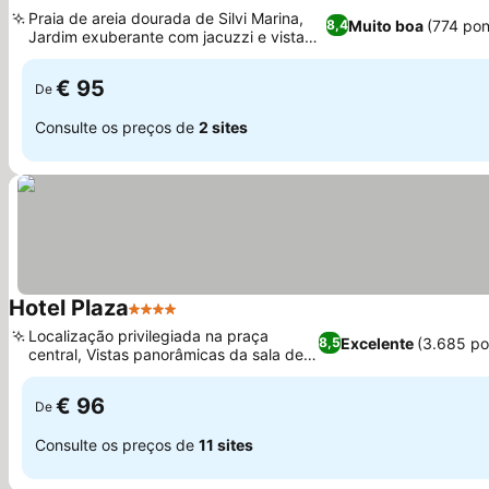
3 Estrelas
Ver preços
Praia de areia dourada de Silvi Marina,
Muito boa
(774 po
8,4
Jardim exuberante com jacuzzi e vista
Ver preços
para o mar
€ 95
De
Consulte os preços de
2 sites
Hotel Plaza
4 Estrelas
Ver preços
Localização privilegiada na praça
Excelente
(3.685 po
8,5
central, Vistas panorâmicas da sala de
Ver preços
café da manhã
€ 96
De
Consulte os preços de
11 sites