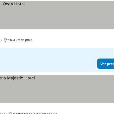
)
a 0.3 km da praia
Ver pre
Montesilvano, a 3.6 km de Silvi