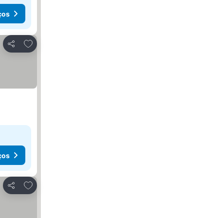
ços
Adicionar aos favoritos
Partilhar
ços
Adicionar aos favoritos
Partilhar