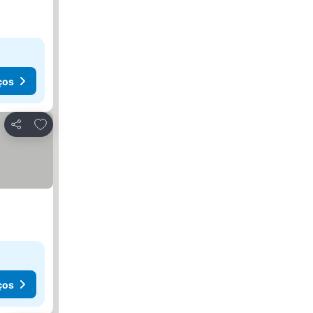
ços
Adicionar aos favoritos
Partilhar
ços