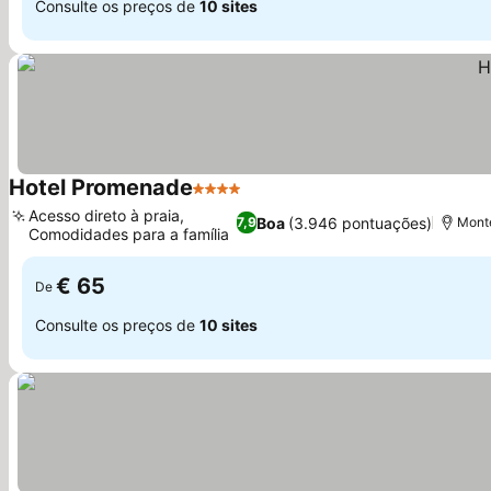
Consulte os preços de
10 sites
Hotel Promenade
4 Estrelas
Ver preços
Acesso direto à praia,
Boa
(3.946 pontuações)
7,9
Monte
Comodidades para a família
Ver preços
€ 65
De
Consulte os preços de
10 sites