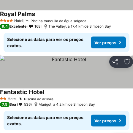
Royal Palms
Hotel
Piscina tranquila de água salgada
4 Estrelas
9,4
Excelente
168
The Valley, a 17.4 km de Simpson Bay
Selecione as datas para ver os preços
Ver preços
exatos.
Partilhar
Ad
Fantastic Hotel
Hotel
Piscina ao ar livre
2 Estrelas
7,5
Boa
536
Marigot, a 4.2 km de Simpson Bay
Selecione as datas para ver os preços
Ver preços
exatos.