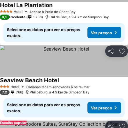
Hotel La Plantation
Hotel
Acesso à Praia de Orient Bay
4 Estrelas
8,5
Excelente
1.738
Cul de Sac, a 9.4 km de Simpson Bay
Selecione as datas para ver os preços
Ver preços
exatos.
Partilhar
Ad
Seaview Beach Hotel
Hotel
Cabanas recém-renovadas à beira-mar
3 Estrelas
7,2
766
Philipsburg, a 4.9 km de Simpson Bay
Selecione as datas para ver os preços
Ver preços
exatos.
Escolha popular