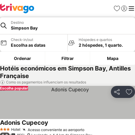
Favoritos
Iniciar
Me
Destino
Simpson Bay
Check-in/out
Hóspedes e quartos
Escolha as datas
2 hóspedes, 1 quarto.
Ordenar
Filtrar
Mapa
Hotéis económicos em Simpson Bay, Antilles
Française
Como os pagamentos influenciam os resultados
Escolha popular
Partilhar
Ad
Adonis Cupecoy
Hotel
Acesso conveniente ao aeroporto
3 Estrelas