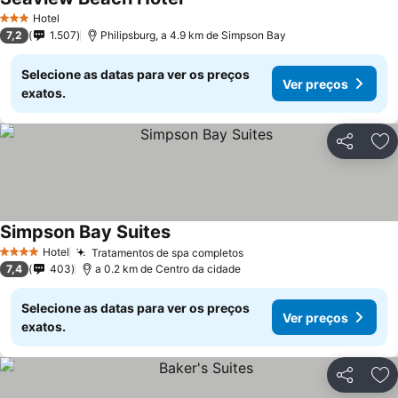
Hotel
3 Estrelas
7,2
1.507
Philipsburg, a 4.9 km de Simpson Bay
Selecione as datas para ver os preços
Ver preços
exatos.
Partilhar
Ad
Simpson Bay Suites
Hotel
Tratamentos de spa completos
4 Estrelas
7,4
403
a 0.2 km de Centro da cidade
Selecione as datas para ver os preços
Ver preços
exatos.
Partilhar
Ad