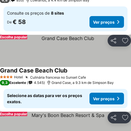
6,8
855
Lowlands, a 4.4 km de Simpson Bay
Consulte os preços de
8 sites
€ 58
Ver preços
De
Escolha popular
Partilhar
Ad
Grand Case Beach Club
Hotel
Culinária francesa no Sunset Cafe
4 Estrelas
9,3
Excelente
4.545
Grand Case, a 9.3 km de Simpson Bay
Selecione as datas para ver os preços
Ver preços
exatos.
Escolha popular
Partilhar
Ad