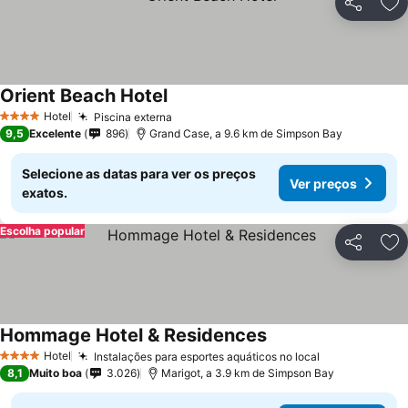
Partilhar
Ad
Orient Beach Hotel
Hotel
Piscina externa
4 Estrelas
9,5
Excelente
896
Grand Case, a 9.6 km de Simpson Bay
Selecione as datas para ver os preços
Ver preços
exatos.
Escolha popular
Partilhar
Ad
Hommage Hotel & Residences
Hotel
Instalações para esportes aquáticos no local
4 Estrelas
8,1
Muito boa
3.026
Marigot, a 3.9 km de Simpson Bay