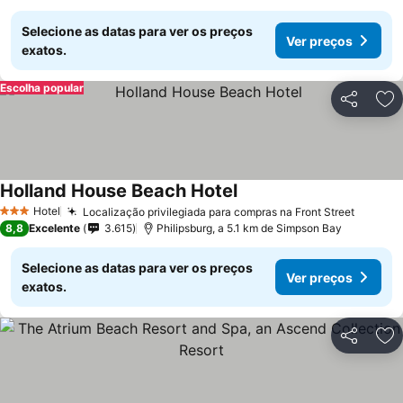
Selecione as datas para ver os preços
Ver preços
exatos.
Escolha popular
Partilhar
Ad
Holland House Beach Hotel
Hotel
Localização privilegiada para compras na Front Street
3 Estrelas
8,8
Excelente
3.615
Philipsburg, a 5.1 km de Simpson Bay
Selecione as datas para ver os preços
Ver preços
exatos.
Partilhar
Ad