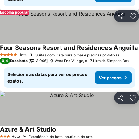
Escolha popular
Partilhar
Ad
Four Seasons Resort and Residences Anguilla
Hotel
Suítes com vista para o mar e piscinas privativas
5 Estrelas
9,4
Excelente
3.066
West End Village, a 17.1 km de Simpson Bay
Selecione as datas para ver os preços
Ver preços
exatos.
Partilhar
Ad
Azure & Art Studio
Hotel
Experiência de hotel boutique de arte
3 Estrelas