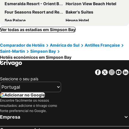
Esmeralda Resort - Orient Bay
Horizon View Beach Hotel
Four Seasons Resort and Residences Anguilla
Baker's Suites
Sea Palace
Hevea Hotel
Tranquility Beach Anguilla Resort
The Atrium Beach Resort and Spa Sint Maarten Ascend Collection Hotel
Ver todas as estadias em Simpson Bay
The Atrium Beach Resort and Spa, an Ascend Collection Resort
Carl's Unique Inn & Conference Facilities
Comparador de Hotéis
América do Sul
Antilles Française
Fantastic Hotel
Adonis Cupecoy
Saint-Martin
Simpson Bay
Hotel La Plantation
Blue Sail Hotel
Hotéis económicos em Simpson Bay
Azure & Art Studio
Port de Plaisance Resort, Trademark Collection by Wyndham
The Paradise Inn
Sonesta Maho Beach Resort, Casino & Spa
Facebook
Twitter
Insta
Yo
Selecione o seu país
Belair Beach Hotel
Seaview Beach Hotel
The Pasanggrahan Royal Boutique Hotel
The Westin Dawn Beach Resort & Spa
Adicionar no Google
Princess Heights Luxury Boutique Condo Hotel
JW Marriott St. Maarten Beach Resort & Spa
Encontre facilmente os nossos
Love Boutique Hotel
Le Temps Des Cerises Beach
resultados: adicione o trivago como
fonte preferencial no Google.
Grand Case Beach Club
Palm Court Hotel
Empresa
La Playa Orient Bay
Orient Beach Hotel
Villa Jwi Lavi Boutique Hotel
Genesis Residences