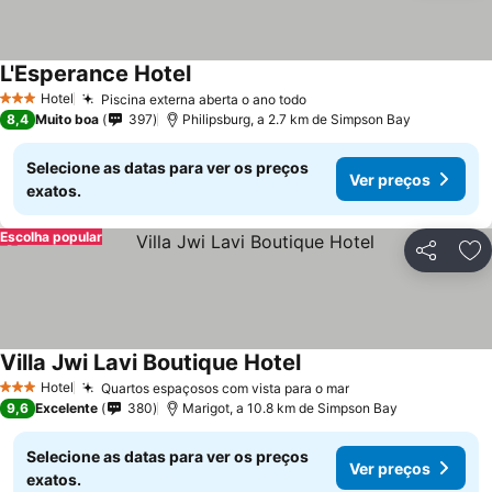
L'Esperance Hotel
Hotel
Piscina externa aberta o ano todo
3 Estrelas
8,4
Muito boa
397
Philipsburg, a 2.7 km de Simpson Bay
Selecione as datas para ver os preços
Ver preços
exatos.
Escolha popular
Partilhar
Ad
Villa Jwi Lavi Boutique Hotel
Hotel
Quartos espaçosos com vista para o mar
3 Estrelas
9,6
Excelente
380
Marigot, a 10.8 km de Simpson Bay
Selecione as datas para ver os preços
Ver preços
exatos.