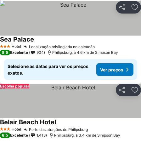
Partilhar
Ad
Sea Palace
Hotel
Localização privilegiada no calçadão
3 Estrelas
8,5
Excelente
904
Philipsburg, a 4.6 km de Simpson Bay
Selecione as datas para ver os preços
Ver preços
exatos.
Escolha popular
Partilhar
Ad
Belair Beach Hotel
Hotel
Perto das atrações de Philipsburg
3 Estrelas
8,5
Excelente
1.418
Philipsburg, a 3.4 km de Simpson Bay