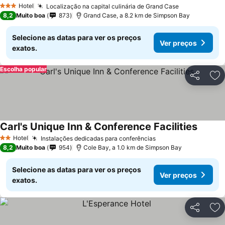
Hotel
Localização na capital culinária de Grand Case
3 Estrelas
8,2
Muito boa
873
Grand Case, a 8.2 km de Simpson Bay
Selecione as datas para ver os preços
Ver preços
exatos.
Escolha popular
Partilhar
Ad
Carl's Unique Inn & Conference Facilities
Hotel
Instalações dedicadas para conferências
2 Estrelas
8,2
Muito boa
954
Cole Bay, a 1.0 km de Simpson Bay
Selecione as datas para ver os preços
Ver preços
exatos.
Partilhar
Ad