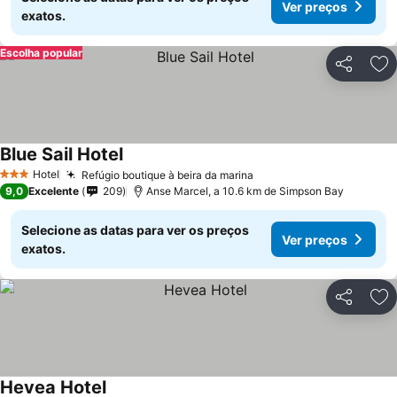
Ver preços
exatos.
Escolha popular
Partilhar
Ad
Blue Sail Hotel
Hotel
Refúgio boutique à beira da marina
3 Estrelas
9,0
Excelente
209
Anse Marcel, a 10.6 km de Simpson Bay
Selecione as datas para ver os preços
Ver preços
exatos.
Partilhar
Ad
Hevea Hotel