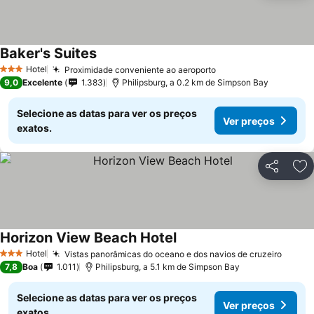
Baker's Suites
Hotel
Proximidade conveniente ao aeroporto
3 Estrelas
9,0
Excelente
1.383
Philipsburg, a 0.2 km de Simpson Bay
Selecione as datas para ver os preços
Ver preços
exatos.
Partilhar
Ad
Horizon View Beach Hotel
Hotel
Vistas panorâmicas do oceano e dos navios de cruzeiro
3 Estrelas
7,8
Boa
1.011
Philipsburg, a 5.1 km de Simpson Bay
Selecione as datas para ver os preços
Ver preços
exatos.