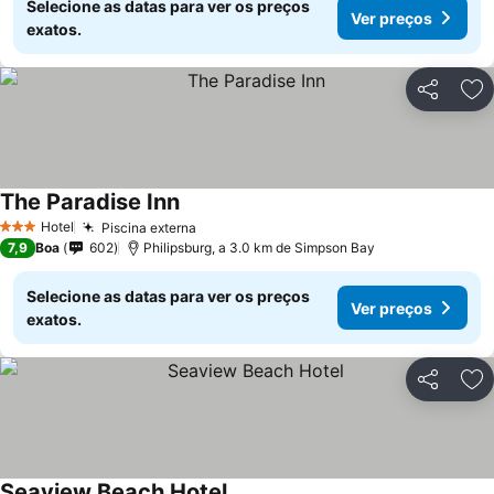
Selecione as datas para ver os preços
Ver preços
exatos.
Partilhar
Ad
The Paradise Inn
Hotel
Piscina externa
3 Estrelas
7,9
Boa
602
Philipsburg, a 3.0 km de Simpson Bay
Selecione as datas para ver os preços
Ver preços
exatos.
Partilhar
Ad
Seaview Beach Hotel