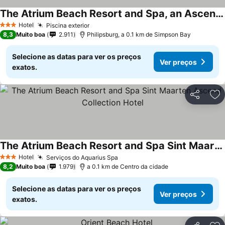
The Atrium Beach Resort and Spa, an Ascend Collection Resort
Hotel
Piscina exterior
3 Estrelas
8,3
Muito boa
2.911
Philipsburg, a 0.1 km de Simpson Bay
Selecione as datas para ver os preços
Ver preços
exatos.
Partilhar
Ad
The Atrium Beach Resort and Spa Sint Maarten Ascend Collection Hotel
Hotel
Serviços do Aquarius Spa
3 Estrelas
8,2
Muito boa
1.979
a 0.1 km de Centro da cidade
Selecione as datas para ver os preços
Ver preços
exatos.