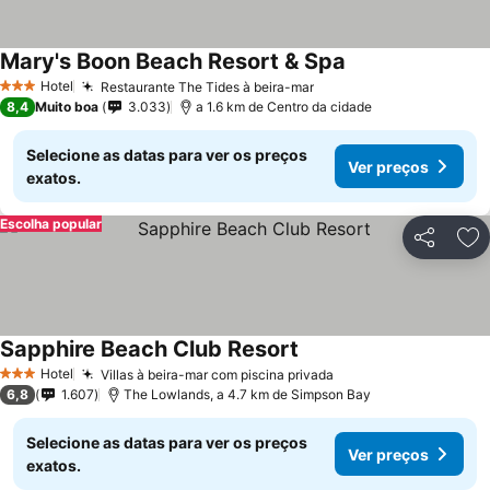
Mary's Boon Beach Resort & Spa
Hotel
Restaurante The Tides à beira-mar
3 Estrelas
8,4
Muito boa
3.033
a 1.6 km de Centro da cidade
Selecione as datas para ver os preços
Ver preços
exatos.
Escolha popular
Partilhar
Ad
Sapphire Beach Club Resort
Hotel
Villas à beira-mar com piscina privada
3 Estrelas
6,8
1.607
The Lowlands, a 4.7 km de Simpson Bay
Selecione as datas para ver os preços
Ver preços
exatos.