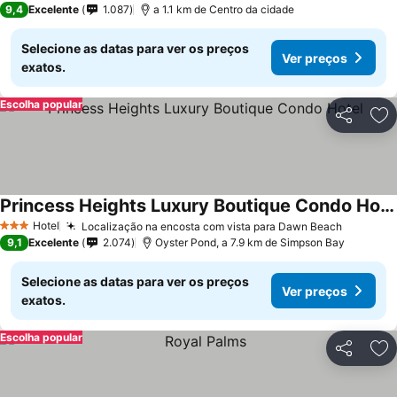
9,4
Excelente
1.087
a 1.1 km de Centro da cidade
Selecione as datas para ver os preços
Ver preços
exatos.
Escolha popular
Partilhar
Ad
Princess Heights Luxury Boutique Condo Hotel
Hotel
Localização na encosta com vista para Dawn Beach
3 Estrelas
9,1
Excelente
2.074
Oyster Pond, a 7.9 km de Simpson Bay
Selecione as datas para ver os preços
Ver preços
exatos.
Escolha popular
Partilhar
Ad