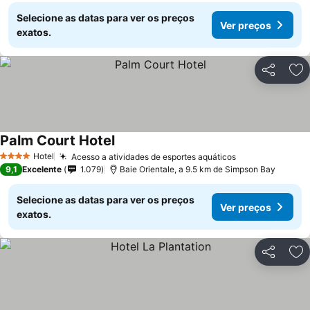
Selecione as datas para ver os preços
Ver preços
exatos.
Partilhar
Ad
Palm Court Hotel
Hotel
Acesso a atividades de esportes aquáticos
4 Estrelas
9,1
Excelente
1.079
Baie Orientale, a 9.5 km de Simpson Bay
Selecione as datas para ver os preços
Ver preços
exatos.
Partilhar
Ad