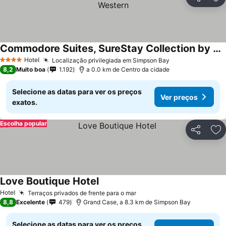
Partilhar
Ad
Commodore Suites, SureStay Collection by Best Western
Hotel
Localização privilegiada em Simpson Bay
4 Estrelas
8,2
Muito boa
1.192
a 0.0 km de Centro da cidade
Selecione as datas para ver os preços
Ver preços
exatos.
Escolha popular
Partilhar
Ad
Love Boutique Hotel
Hotel
Terraços privados de frente para o mar
8,8
Excelente
479
Grand Case, a 8.3 km de Simpson Bay
Selecione as datas para ver os preços