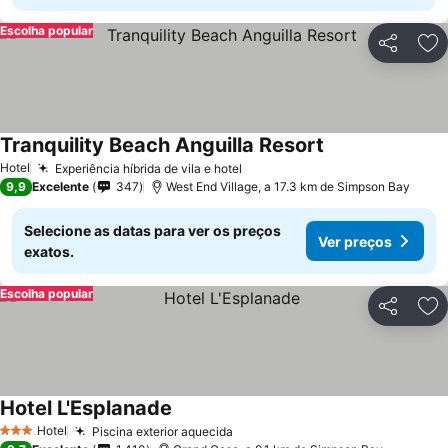
Escolha popular
Partilhar
Ad
Tranquility Beach Anguilla Resort
Hotel
Experiência híbrida de vila e hotel
9,9
Excelente
347
West End Village, a 17.3 km de Simpson Bay
Selecione as datas para ver os preços
Ver preços
exatos.
Escolha popular
Partilhar
Ad
Hotel L'Esplanade
Hotel
Piscina exterior aquecida
3 Estrelas