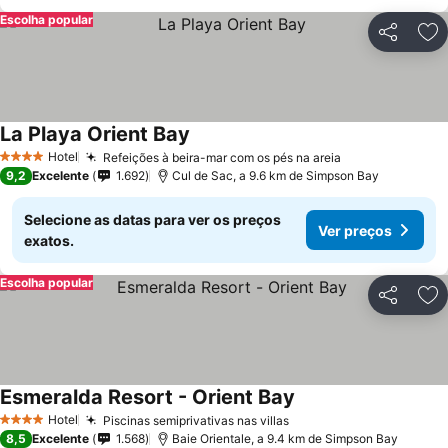
Escolha popular
Partilhar
Ad
La Playa Orient Bay
Hotel
Refeições à beira-mar com os pés na areia
4 Estrelas
9,2
Excelente
1.692
Cul de Sac, a 9.6 km de Simpson Bay
Selecione as datas para ver os preços
Ver preços
exatos.
Escolha popular
Partilhar
Ad
Esmeralda Resort - Orient Bay
Hotel
Piscinas semiprivativas nas villas
4 Estrelas
8,5
Excelente
1.568
Baie Orientale, a 9.4 km de Simpson Bay