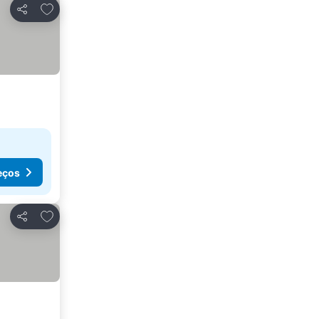
Adicionar aos favoritos
Partilhar
eços
Adicionar aos favoritos
Partilhar