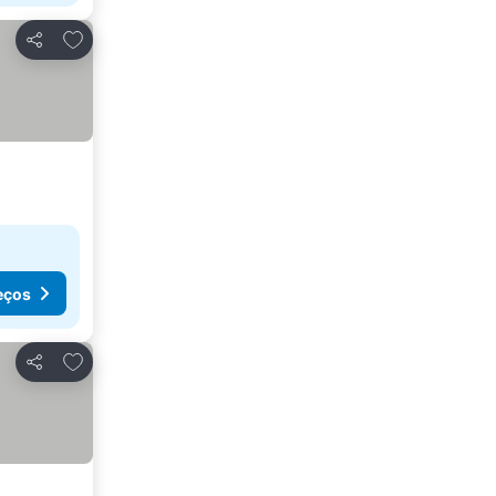
Adicionar aos favoritos
Partilhar
eços
Adicionar aos favoritos
Partilhar