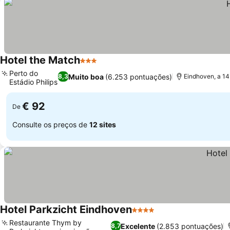
Hotel the Match
3 Estrelas
Perto do
Muito boa
(6.253 pontuações)
8,3
Eindhoven, a 1
Estádio Philips
€ 92
De
Consulte os preços de
12 sites
Hotel Parkzicht Eindhoven
4 Estrelas
Restaurante Thym by
Excelente
(2.853 pontuações)
8,7