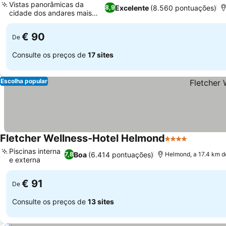
Vistas panorâmicas da
Excelente
(8.560 pontuações)
8,9
cidade dos andares mais
altos
€ 90
De
Consulte os preços de
17 sites
Escolha popular
Fletcher Wellness-Hotel Helmond
4 Estrelas
Piscinas interna
Boa
(6.414 pontuações)
7,8
Helmond, a 17.4 km 
e externa
€ 91
De
Consulte os preços de
13 sites