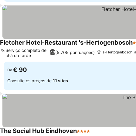
Fletcher Hotel-Restaurant 's-Hertogenbosch
4
Serviço completo de
(5.705 pontuações)
7,3
's-Hertogenbosch, 
chá da tarde
€ 90
De
Consulte os preços de
11 sites
The Social Hub Eindhoven
4 Estrelas