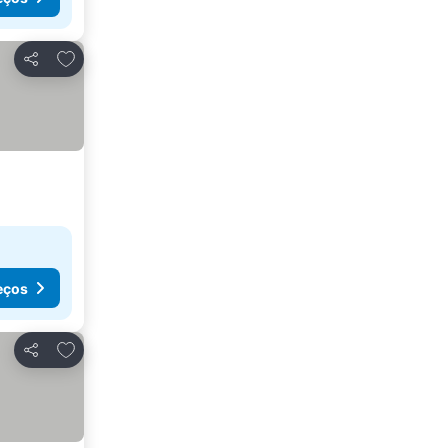
Adicionar aos favoritos
Partilhar
eços
Adicionar aos favoritos
Partilhar