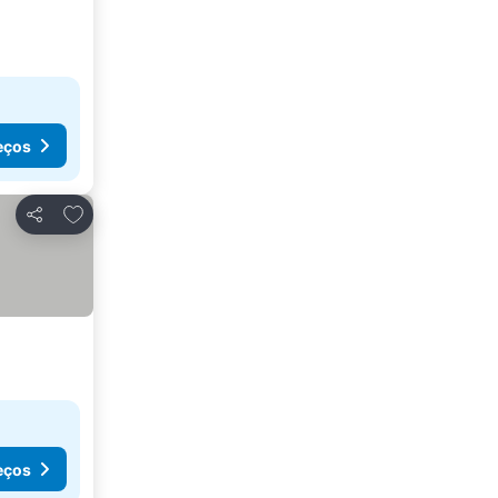
eços
Adicionar aos favoritos
Partilhar
eços