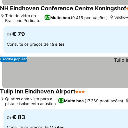
NH Eindhoven Conference Centre Koningshof
Teto de vidro da
Muito boa
(9.415 pontuações)
8,3
Veldhove
Brasserie Porticato
€ 79
De
Consulte os preços de
15 sites
Escolha popular
Tulip Inn Eindhoven Airport
3 Estrelas
Quartos com vista para a
Muito boa
(17.369 pontuações)
8,0
pista e isolamento acústico
€ 83
De
Consulte os preços de
11 sites