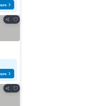
eços
Adicionar aos favoritos
Partilhar
eços
Adicionar aos favoritos
Partilhar