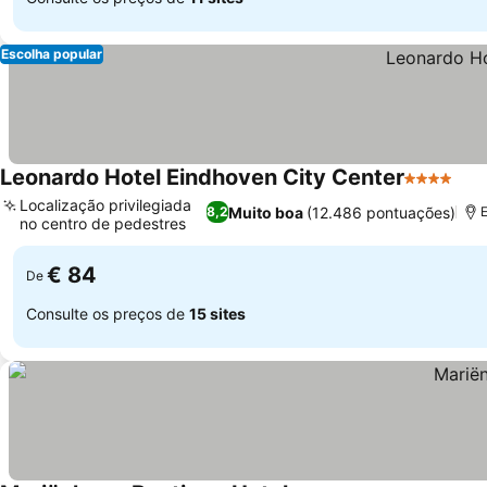
Escolha popular
Leonardo Hotel Eindhoven City Center
4 Estrelas
Localização privilegiada
Muito boa
(12.486 pontuações)
8,2
no centro de pedestres
€ 84
De
Consulte os preços de
15 sites