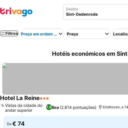
Destino
Filtros
Preço em ordem crescente
Preço
Localiz
Hotéis económicos em Sin
Hotel La Reine
3 Estrelas
Vistas da cidade do
Boa
(2.814 pontuações)
7,8
Eindhoven, a 1
andar superior
€ 74
De