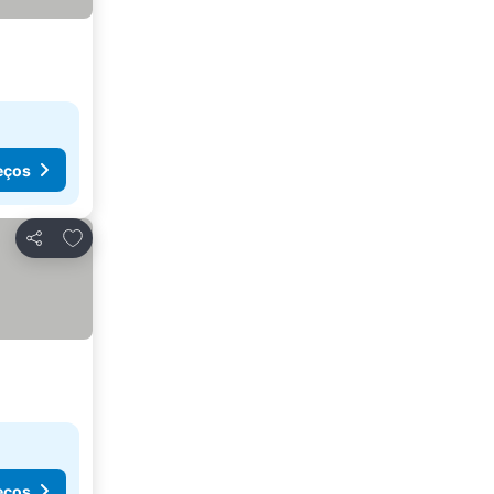
eços
Adicionar aos favoritos
Partilhar
eços