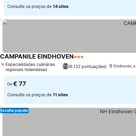
Consulte os preços de
14 sites
CAMPANILE EINDHOVEN
3 Estrelas
Especialidades culinárias
(6.122 pontuações)
7,3
Eindhoven, a
regionais holandesas
€ 77
De
Consulte os preços de
11 sites
Escolha popular