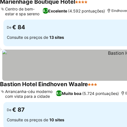
Mariënhage Boutique Hotel
4 Estrelas
Centro de bem-
Excelente
(4.592 pontuações)
8,7
Eindhoven
estar e spa sereno
€ 84
De
Consulte os preços de
13 sites
Bastion Hotel Eindhoven Waalre
3 Estrelas
Arrancanha-céu moderno
Muito boa
(5.724 pontuações)
8,0
com vista para a cidade
€ 87
De
Consulte os preços de
10 sites