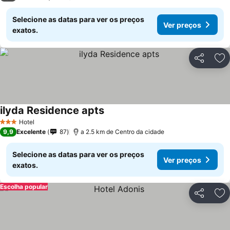
Selecione as datas para ver os preços
Ver preços
exatos.
Partilhar
Ad
ilyda Residence apts
Hotel
3 Estrelas
9,9
Excelente
87
a 2.5 km de Centro da cidade
Selecione as datas para ver os preços
Ver preços
exatos.
Escolha popular
Partilhar
Ad