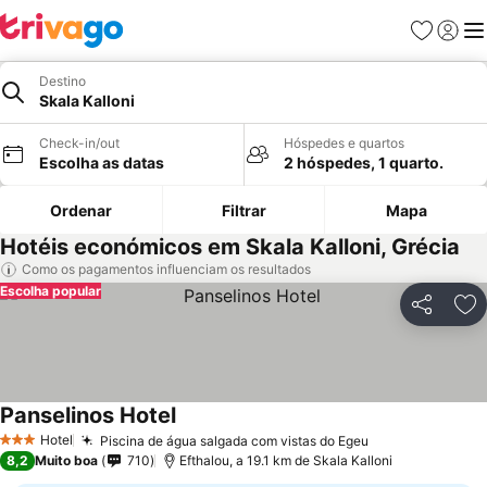
Favoritos
Iniciar
Me
Destino
Skala Kalloni
Check-in/out
Hóspedes e quartos
Escolha as datas
2 hóspedes, 1 quarto.
Ordenar
Filtrar
Mapa
Hotéis económicos em Skala Kalloni, Grécia
Como os pagamentos influenciam os resultados
Escolha popular
Partilhar
Ad
Panselinos Hotel
Hotel
Piscina de água salgada com vistas do Egeu
3 Estrelas
8,2
Muito boa
710
Efthalou, a 19.1 km de Skala Kalloni