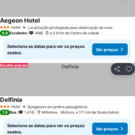
Aegeon Hotel
Hotel
Localização privilegiada para observação de aves
3 Estrelas
8,9
Excelente
488
a 0.9 km de Centro da cidade
Selecione as datas para ver os preços
Ver preços
exatos.
Escolha popular
Partilhar
Ad
Delfinia
Hotel
Bungalows em jardins paisagísticos
3 Estrelas
7,6
Boa
1.474
Mithimna - Molivos, a 17.1 km de Skala Kalloni
Selecione as datas para ver os preços
Ver preços
exatos.