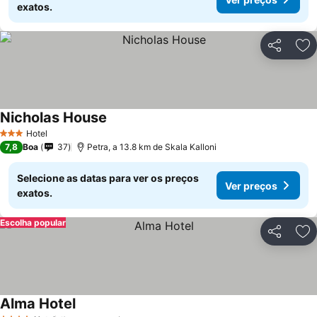
exatos.
Partilhar
Ad
Nicholas House
Hotel
3 Estrelas
7,8
Boa
37
Petra, a 13.8 km de Skala Kalloni
Selecione as datas para ver os preços
Ver preços
exatos.
Escolha popular
Partilhar
Ad
Alma Hotel