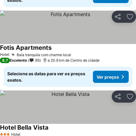
exatos.
Partilhar
Ad
Fotis Apartments
Hotel
Baía tranquila com charme local
8,7
Excelente
85
a 20.9 km de Centro da cidade
Selecione as datas para ver os preços
Ver preços
exatos.
Partilhar
Ad
Hotel Bella Vista
Hotel