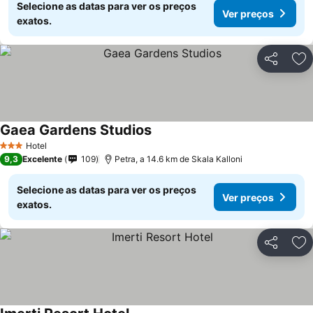
Selecione as datas para ver os preços
Ver preços
exatos.
Partilhar
Ad
Gaea Gardens Studios
Hotel
3 Estrelas
9,3
Excelente
109
Petra, a 14.6 km de Skala Kalloni
Selecione as datas para ver os preços
Ver preços
exatos.
Partilhar
Ad