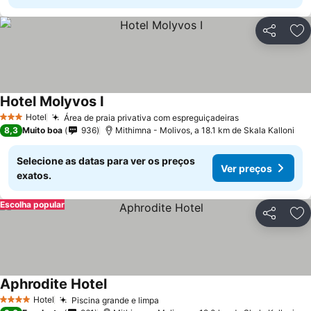
Partilhar
Ad
Hotel Molyvos I
Hotel
Área de praia privativa com espreguiçadeiras
3 Estrelas
8,3
Muito boa
936
Mithimna - Molivos, a 18.1 km de Skala Kalloni
Selecione as datas para ver os preços
Ver preços
exatos.
Escolha popular
Partilhar
Ad
Aphrodite Hotel
Hotel
Piscina grande e limpa
4 Estrelas