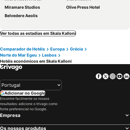
Miramare Studios
Olive Press Hotel
Belvedere Aeolis
Ver todas as estadias em Skala Kalloni
Comparador de Hotéis
Europa
Grécia
Norte do Mar Egeu
Lesbos
Hotéis económicos em Skala Kalloni
Facebook
Twitter
Insta
Yo
Adicionar no Google
Encontre facilmente os nossos
resultados: adicione o trivago como
fonte preferencial no Google.
Empresa
Os nossos produtos