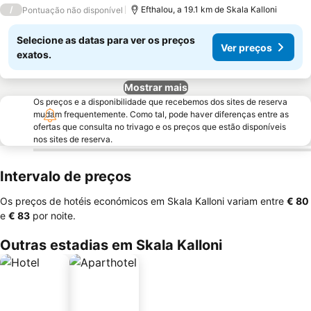
3 Estrelas
/
Efthalou, a 19.1 km de Skala Kalloni
Pontuação não disponível
Selecione as datas para ver os preços
Ver preços
exatos.
Mostrar mais
Os preços e a disponibilidade que recebemos dos sites de reserva
mudam frequentemente. Como tal, pode haver diferenças entre as
ofertas que consulta no trivago e os preços que estão disponíveis
nos sites de reserva.
Intervalo de preços
Os preços de hotéis económicos em Skala Kalloni variam entre
‎€ 80
e
‎€ 83
por noite.
Outras estadias em Skala Kalloni