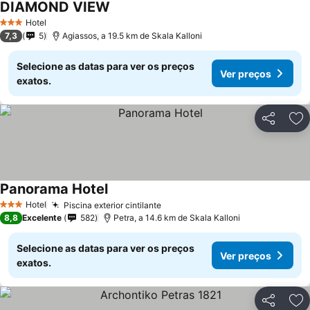
DIAMOND VIEW
Hotel
3 Estrelas
7,3
5
Agiassos, a 19.5 km de Skala Kalloni
Selecione as datas para ver os preços
Ver preços
exatos.
Partilhar
Ad
Panorama Hotel
Hotel
Piscina exterior cintilante
3 Estrelas
8,8
Excelente
582
Petra, a 14.6 km de Skala Kalloni
Selecione as datas para ver os preços
Ver preços
exatos.
Partilhar
Ad