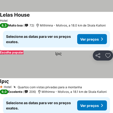
Lelas House
Hotel
8,3
Muito boa
72
Mithimna - Molivos, a 18.0 km de Skala Kalloni
Selecione as datas para ver os preços
Ver preços
exatos.
Escolha popular
Partilhar
Ad
Ιρις
Hotel
Quartos com vistas privadas para a montanha
1 Estrelas
9,0
Excelente
206
Mithimna - Molivos, a 18.1 km de Skala Kalloni
Selecione as datas para ver os preços
Ver preços
exatos.