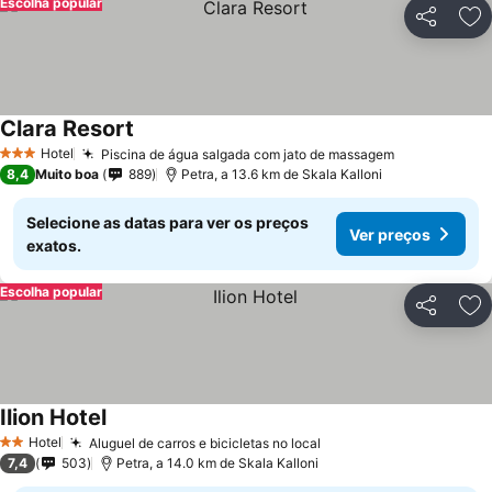
Escolha popular
Partilhar
Ad
Clara Resort
Hotel
Piscina de água salgada com jato de massagem
3 Estrelas
8,4
Muito boa
889
Petra, a 13.6 km de Skala Kalloni
Selecione as datas para ver os preços
Ver preços
exatos.
Escolha popular
Partilhar
Ad
Ilion Hotel
Hotel
Aluguel de carros e bicicletas no local
2 Estrelas
7,4
503
Petra, a 14.0 km de Skala Kalloni