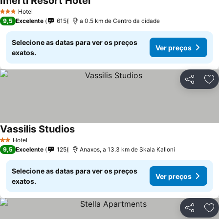
Imerti Resort Hotel
Hotel
3 Estrelas
9,5
Excelente
615
a 0.5 km de Centro da cidade
Selecione as datas para ver os preços
Ver preços
exatos.
Partilhar
Ad
Vassilis Studios
Hotel
2 Estrelas
9,5
Excelente
125
Anaxos, a 13.3 km de Skala Kalloni
Selecione as datas para ver os preços
Ver preços
exatos.
Partilhar
Ad