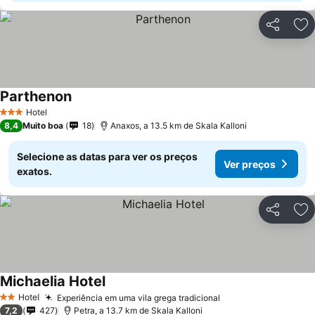
Partilhar
Ad
Parthenon
Hotel
3 Estrelas
8,4
Muito boa
18
Anaxos, a 13.5 km de Skala Kalloni
Selecione as datas para ver os preços
Ver preços
exatos.
Partilhar
Ad
Michaelia Hotel
Hotel
Experiência em uma vila grega tradicional
2 Estrelas
7,2
427
Petra, a 13.7 km de Skala Kalloni