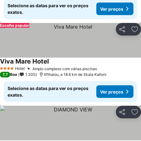
Selecione as datas para ver os preços
Ver preços
exatos.
Escolha popular
Partilhar
Ad
Viva Mare Hotel
Hotel
Amplo complexo com várias piscinas
4 Estrelas
7,7
Boa
1.300
Efthalou, a 18.6 km de Skala Kalloni
Selecione as datas para ver os preços
Ver preços
exatos.
Partilhar
Ad