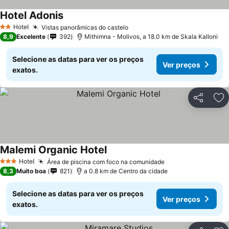
Hotel Adonis
Hotel
Vistas panorâmicas do castelo
2 Estrelas
8,9
Excelente
392
Mithimna - Molivos, a 18.0 km de Skala Kalloni
Selecione as datas para ver os preços
Ver preços
exatos.
Partilhar
Ad
Malemi Organic Hotel
Hotel
Área de piscina com foco na comunidade
3 Estrelas
8,3
Muito boa
821
a 0.8 km de Centro da cidade
Selecione as datas para ver os preços
Ver preços
exatos.