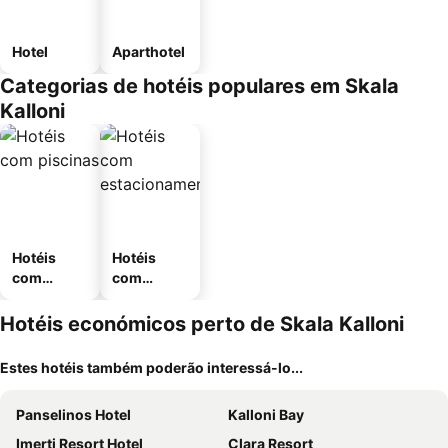
Hotel
Aparthotel
Categorias de hotéis populares em Skala
Kalloni
Hotéis
Hotéis
com
com
piscinas
estaciona
mento
Hotéis económicos perto de Skala Kalloni
Estes hotéis também poderão interessá-lo...
Panselinos Hotel
Kalloni Bay
Imerti Resort Hotel
Clara Resort