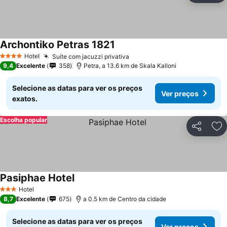
Archontiko Petras 1821
Hotel
Suíte com jacuzzi privativa
4 Estrelas
9,4
Excelente
358
Petra, a 13.6 km de Skala Kalloni
Selecione as datas para ver os preços
Ver preços
exatos.
Escolha popular
Partilhar
Ad
Pasiphae Hotel
Hotel
3 Estrelas
8,7
Excelente
675
a 0.5 km de Centro da cidade
Selecione as datas para ver os preços
Ver preços