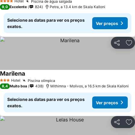
Hotel
Piscina de água salgada
4 Estrelas
9,0
Excelente
824
Petra, a 13.4 km de Skala Kalloni
Selecione as datas para ver os preços
Ver preços
exatos.
Partilhar
Ad
Marilena
Hotel
Piscina olímpica
3 Estrelas
8,4
Muito boa
438
Mithimna - Molivos, a 16.5 km de Skala Kalloni
Selecione as datas para ver os preços
Ver preços
exatos.
Partilhar
Ad