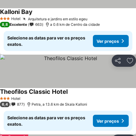
Kalloni Bay
Hotel
Arquitetura e jardins em estilo egeu
3 Estrelas
8,8
Excelente
663
a 0.6 km de Centro da cidade
Selecione as datas para ver os preços
Ver preços
exatos.
Partilhar
Ad
Theofilos Classic Hotel
Hotel
3 Estrelas
6,4
877
Petra, a 13.6 km de Skala Kalloni
Selecione as datas para ver os preços
Ver preços
exatos.