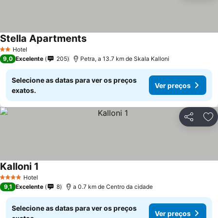
Stella Apartments
Hotel
2 Estrelas
9,0
Excelente
205
Petra, a 13.7 km de Skala Kalloni
Selecione as datas para ver os preços
Ver preços
exatos.
Partilhar
Ad
Kalloni 1
Hotel
4 Estrelas
9,1
Excelente
8
a 0.7 km de Centro da cidade
Selecione as datas para ver os preços
Ver preços