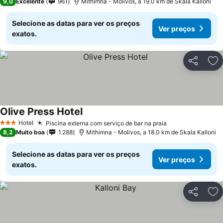
9,0
Excelente
961
Mithimna - Molivos, a 19.0 km de Skala Kalloni
Selecione as datas para ver os preços
Ver preços
exatos.
Partilhar
Ad
Olive Press Hotel
Hotel
Piscina externa com serviço de bar na praia
3 Estrelas
8,2
Muito boa
1.288
Mithimna - Molivos, a 18.0 km de Skala Kalloni
Selecione as datas para ver os preços
Ver preços
exatos.
Partilhar
Ad