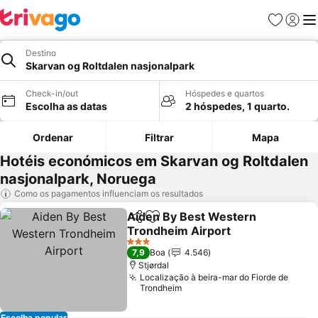
Favoritos
Iniciar
Me
Destino
Skarvan og Roltdalen nasjonalpark
Check-in/out
Hóspedes e quartos
Escolha as datas
2 hóspedes, 1 quarto.
Ordenar
Filtrar
Mapa
Hotéis económicos em Skarvan og Roltdalen
nasjonalpark, Noruega
Como os pagamentos influenciam os resultados
Aiden By Best Western
Partilhar
Adicionar aos favoritos
Trondheim Airport
3 Estrelas
7,9
Boa
4.546
Stjørdal
Localização à beira-mar do Fiorde de
Trondheim
Escolha popular