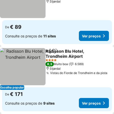
Stjørdal
€ 89
De
Consulte os preços de
11 sites
Ver preços
Radisson Blu Hotel,
Partilhar
Adicionar aos favoritos
Trondheim Airport
4 Estrelas
8,3
Muito boa
6.589
Stjørdal
Vistas do Fiorde de Trondheim e da pista
Escolha popular
€ 171
De
Consulte os preços de
9 sites
Ver preços