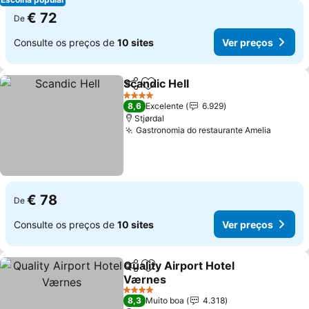
€ 72
De
Consulte os preços de
10 sites
Ver preços
Scandic Hell
Partilhar
Adicionar aos favoritos
4 Estrelas
8,6
Excelente
6.929
Stjørdal
Gastronomia do restaurante Amelia
€ 78
De
Consulte os preços de
10 sites
Ver preços
Quality Airport Hotel
Partilhar
Adicionar aos favoritos
Værnes
4 Estrelas
8,3
Muito boa
4.318