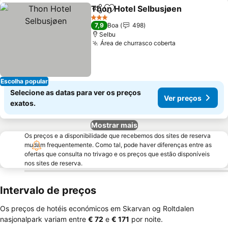
Thon Hotel Selbusjøen
Partilhar
Adicionar aos favoritos
3 Estrelas
7,9
Boa
498
Selbu
Área de churrasco coberta
Escolha popular
Selecione as datas para ver os preços
Ver preços
exatos.
Mostrar mais
Os preços e a disponibilidade que recebemos dos sites de reserva
mudam frequentemente. Como tal, pode haver diferenças entre as
ofertas que consulta no trivago e os preços que estão disponíveis
nos sites de reserva.
Intervalo de preços
Os preços de hotéis económicos em Skarvan og Roltdalen
nasjonalpark variam entre
‎€ 72
e
‎€ 171
por noite.