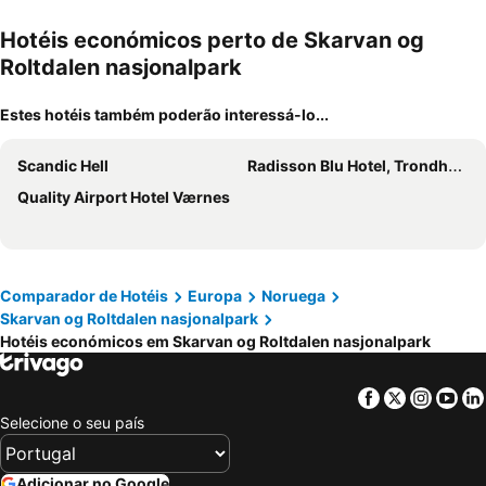
Hotéis económicos perto de Skarvan og
Roltdalen nasjonalpark
Estes hotéis também poderão interessá-lo...
Scandic Hell
Radisson Blu Hotel, Trondheim Airport
Quality Airport Hotel Værnes
Comparador de Hotéis
Europa
Noruega
Skarvan og Roltdalen nasjonalpark
Hotéis económicos em Skarvan og Roltdalen nasjonalpark
Facebook
Twitter
Insta
Yo
Selecione o seu país
Adicionar no Google