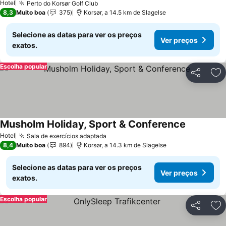
Hotel
Perto do Korsør Golf Club
8,3
Muito boa
375
Korsør, a 14.5 km de Slagelse
Selecione as datas para ver os preços
Ver preços
exatos.
Escolha popular
Partilhar
Ad
Musholm Holiday, Sport & Conference
Hotel
Sala de exercícios adaptada
8,4
Muito boa
894
Korsør, a 14.3 km de Slagelse
Selecione as datas para ver os preços
Ver preços
exatos.
Escolha popular
Partilhar
Ad