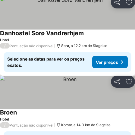
Partilhar
Ad
Danhostel Sorø Vandrerhjem
Hotel
/
Sorø, a 12.2 km de Slagelse
Pontuação não disponível
Selecione as datas para ver os preços
Ver preços
exatos.
Partilhar
Ad
Broen
Hotel
/
Korsør, a 14.3 km de Slagelse
Pontuação não disponível