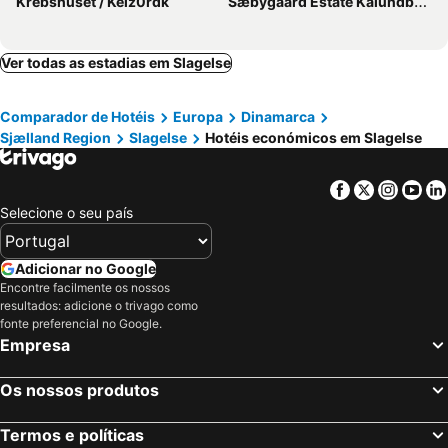
Krebshuset / Kelz0rdk
Sæbygaard Estate Kalundborg
Ver todas as estadias em Slagelse
Comparador de Hotéis
Europa
Dinamarca
Sjælland Region
Slagelse
Hotéis económicos em Slagelse
Facebook
Twitter
Insta
Yo
Selecione o seu país
Adicionar no Google
Encontre facilmente os nossos
resultados: adicione o trivago como
fonte preferencial no Google.
Empresa
Os nossos produtos
Termos e políticas