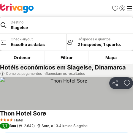
Favoritos
Iniciar
Me
Destino
Slagelse
Check-in/out
Hóspedes e quartos
Escolha as datas
2 hóspedes, 1 quarto.
Ordenar
Filtrar
Mapa
Hotéis económicos em Slagelse, Dinamarca
Como os pagamentos influenciam os resultados
Partilhar
Ad
Thon Hotel Sorø
Hotel
4 Estrelas
7,7
Boa
2.642
Sorø, a 13.4 km de Slagelse