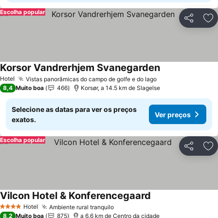
Escolha popular
Partilhar
Ad
Korsor Vandrerhjem Svanegarden
Hotel
Vistas panorâmicas do campo de golfe e do lago
8,4
Muito boa
466
Korsør, a 14.5 km de Slagelse
Selecione as datas para ver os preços
Ver preços
exatos.
Escolha popular
Partilhar
Ad
Vilcon Hotel & Konferencegaard
Hotel
Ambiente rural tranquilo
4 Estrelas
8,2
Muito boa
875
a 6.6 km de Centro da cidade