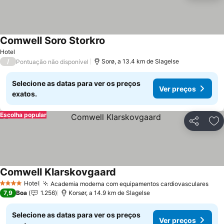
Comwell Soro Storkro
Hotel
/
Sorø, a 13.4 km de Slagelse
Pontuação não disponível
Selecione as datas para ver os preços
Ver preços
exatos.
Escolha popular
Partilhar
Ad
Comwell Klarskovgaard
Hotel
Academia moderna com equipamentos cardiovasculares
4 Estrelas
7,9
Boa
1.256
Korsør, a 14.9 km de Slagelse
Selecione as datas para ver os preços
Ver preços