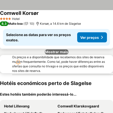
Comwell Korsør
Hotel
4 Estrelas
8,3
Muito boa
10
Korsør, a 14.6 km de Slagelse
Selecione as datas para ver os preços
Ver preços
exatos.
Mostrar mais
Os preços e a disponibilidade que recebemos dos sites de reserva
mudam frequentemente. Como tal, pode haver diferenças entre as
ofertas que consulta no trivago e os preços que estão disponíveis
nos sites de reserva.
Hotéis económicos perto de Slagelse
Estes hotéis também poderão interessá-lo...
Hotel Lillevang
Comwell Klarskovgaard