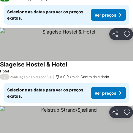
Selecione as datas para ver os preços
Ver preços
exatos.
Partilhar
Ad
Slagelse Hostel & Hotel
Hotel
/
a 0.9 km de Centro da cidade
Pontuação não disponível
Selecione as datas para ver os preços
Ver preços
exatos.
Partilhar
Ad