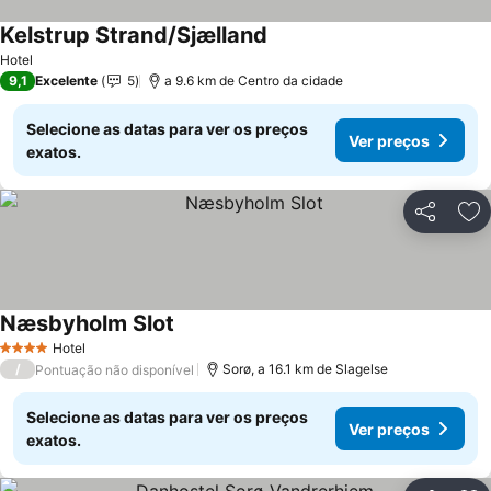
Kelstrup Strand/Sjælland
Hotel
9,1
Excelente
5
a 9.6 km de Centro da cidade
Selecione as datas para ver os preços
Ver preços
exatos.
Partilhar
Ad
Næsbyholm Slot
Hotel
4 Estrelas
/
Sorø, a 16.1 km de Slagelse
Pontuação não disponível
Selecione as datas para ver os preços
Ver preços
exatos.