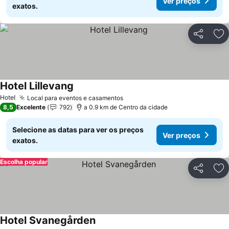
Ver preços
exatos.
Partilhar
Ad
Hotel Lillevang
Hotel
Local para eventos e casamentos
8,5
Excelente
792
a 0.9 km de Centro da cidade
Selecione as datas para ver os preços
Ver preços
exatos.
Escolha popular
Partilhar
Ad
Hotel Svanegården