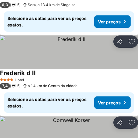
3 Estrelas
6,3
5
Sorø, a 13.4 km de Slagelse
Selecione as datas para ver os preços
Ver preços
exatos.
Partilhar
Ad
Frederik d II
Hotel
4 Estrelas
7,4
5
a 1.4 km de Centro da cidade
Selecione as datas para ver os preços
Ver preços
exatos.
Partilhar
Ad