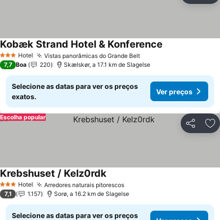
Kobæk Strand Hotel & Konference
Hotel
Vistas panorâmicas do Grande Belt
3 Estrelas
7,7
Boa
220
Skælskør, a 17.1 km de Slagelse
Selecione as datas para ver os preços
Ver preços
exatos.
Escolha popular
Partilhar
Ad
Krebshuset / Kelz0rdk
Hotel
Arredores naturais pitorescos
3 Estrelas
7,1
1.157
Sorø, a 16.2 km de Slagelse
Selecione as datas para ver os preços