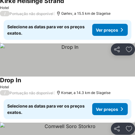
Kirke Helsinge Strand
Hotel
/
Gørlev, a 15.5 km de Slagelse
Pontuação não disponível
Selecione as datas para ver os preços
Ver preços
exatos.
Partilhar
Ad
Drop In
Hotel
/
Korsør, a 14.3 km de Slagelse
Pontuação não disponível
Selecione as datas para ver os preços
Ver preços
exatos.
Partilhar
Ad