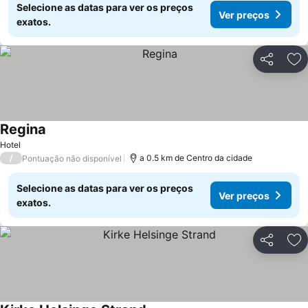
Selecione as datas para ver os preços
Ver preços
exatos.
Partilhar
Ad
Regina
Hotel
/
a 0.5 km de Centro da cidade
Pontuação não disponível
Selecione as datas para ver os preços
Ver preços
exatos.
Partilhar
Ad