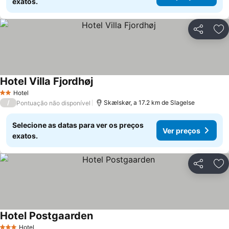
exatos.
Partilhar
Ad
Hotel Villa Fjordhøj
Hotel
2 Estrelas
/
Skælskør, a 17.2 km de Slagelse
Pontuação não disponível
Selecione as datas para ver os preços
Ver preços
exatos.
Partilhar
Ad
Hotel Postgaarden
Hotel