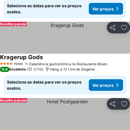
Selecione as datas para ver os preços
Ver preços
exatos.
Escolha popular
Partilhar
Ad
Kragerup Gods
Hotel
Experiência gastronômica no Restaurante Blixen
4 Estrelas
9,0
Excelente
2.110
Høng, a 12.1 km de Slagelse
Selecione as datas para ver os preços
Ver preços
exatos.
Escolha popular
Partilhar
Ad