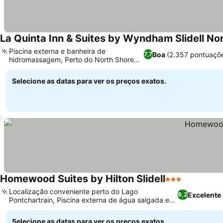
La Quinta Inn & Suites by Wyndham Slidell No
Piscina externa e banheira de
Boa
(2.357 pontuaçõ
7,7
hidromassagem, Perto do North Shore
Square Mall
Selecione as datas para ver os preços exatos.
Homewood Suites by Hilton Slidell
3 Estrelas
Localização conveniente perto do Lago
Excelente
9,2
Pontchartrain, Piscina externa de água salgada e
banheira de hidromassagem relaxante
Selecione as datas para ver os preços exatos.