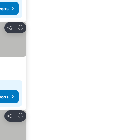
eços
Adicionar aos favoritos
Partilhar
eços
Adicionar aos favoritos
Partilhar