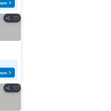
eços
Adicionar aos favoritos
Partilhar
eços
Adicionar aos favoritos
Partilhar