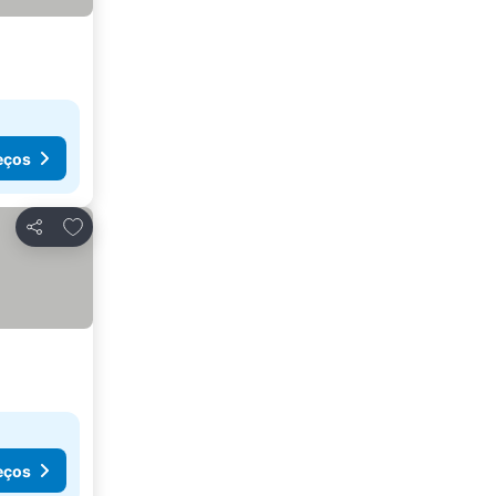
eços
Adicionar aos favoritos
Partilhar
eços