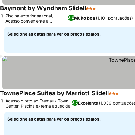
Baymont by Wyndham Slidell
3 Estrelas
Piscina exterior sazonal,
Muito boa
(1.101 pontuações)
8,0
Acesso conveniente à
interestadual
Selecione as datas para ver os preços exatos.
TownePlace Suites by Marriott Slidell
3 Estrelas
Acesso direto ao Fremaux Town
Excelente
(1.039 pontuaçõe
8,7
Center, Piscina externa aquecida
Selecione as datas para ver os preços exatos.