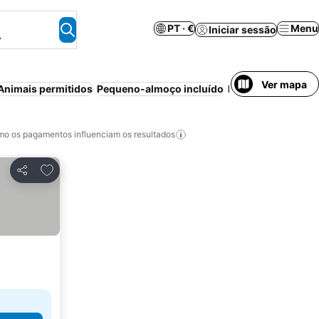
PT · €
Menu
Iniciar sessão
.
Ver mapa
Animais permitidos
Pequeno-almoço incluído
Piscina
Estacion
o os pagamentos influenciam os resultados
Adicionar aos favoritos
Partilhar