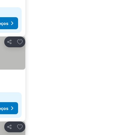
eços
Adicionar aos favoritos
Partilhar
eços
Adicionar aos favoritos
Partilhar