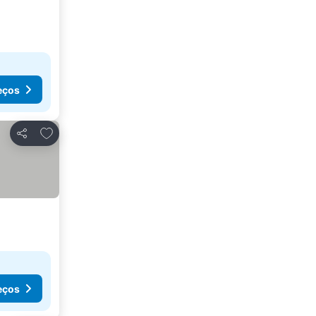
eços
Adicionar aos favoritos
Partilhar
eços