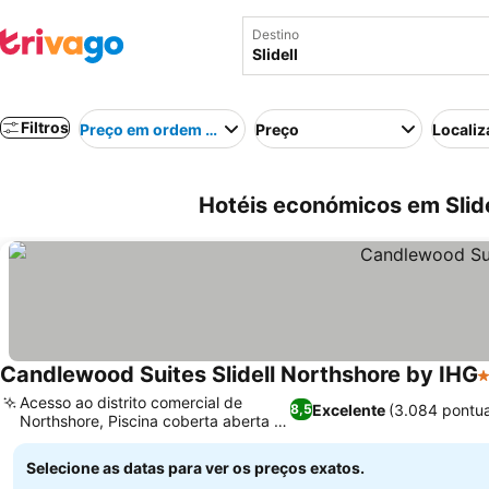
Destino
Filtros
Preço em ordem crescente
Preço
Localiz
Hotéis económicos em Slid
Candlewood Suites Slidell Northshore by IHG
3
Acesso ao distrito comercial de
Excelente
(3.084 pontu
8,5
Northshore, Piscina coberta aberta o
ano todo
Selecione as datas para ver os preços exatos.