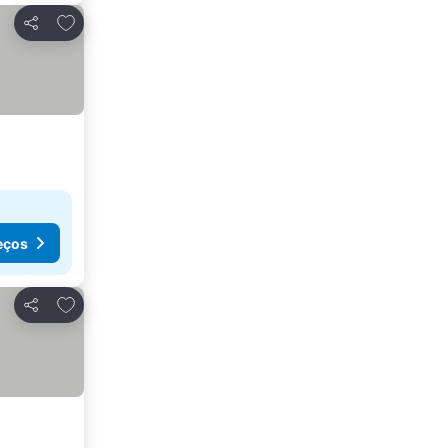
Adicionar aos favoritos
Partilhar
eços
Adicionar aos favoritos
Partilhar