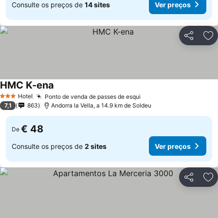
Consulte os preços de
14 sites
Ver preços
Partilhar
Ad
HMC K-ena
Ver preços
Hotel
Ponto de venda de passes de esqui
Ver preços
3 Estrelas
7,1
863
Andorra la Vella, a 14.9 km de Soldeu
€ 48
De
Consulte os preços de
2 sites
Ver preços
Partilhar
Ad