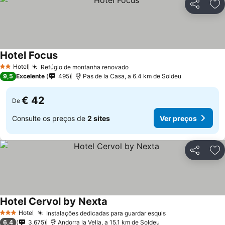
Partilhar
Ad
Hotel Focus
Ver preços
Hotel
Refúgio de montanha renovado
Ver preços
2 Estrelas
9,5
Excelente
495
Pas de la Casa, a 6.4 km de Soldeu
€ 42
De
Consulte os preços de
2 sites
Ver preços
Partilhar
Ad
Hotel Cervol by Nexta
Ver preços
Hotel
Instalações dedicadas para guardar esquis
Ver preços
3 Estrelas
6,4
3.675
Andorra la Vella, a 15.1 km de Soldeu