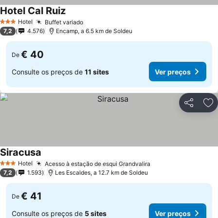
Hotel Cal Ruiz
Ver preços
Hotel
Buffet variado
Ver preços
3 Estrelas
7,2
4.576
Encamp, a 6.5 km de Soldeu
€ 40
De
Consulte os preços de
11 sites
Ver preços
Partilhar
Ad
Siracusa
Ver preços
Hotel
Acesso à estação de esqui Grandvalira
Ver preços
3 Estrelas
7,2
1.593
Les Escaldes, a 12.7 km de Soldeu
€ 41
De
Consulte os preços de
5 sites
Ver preços