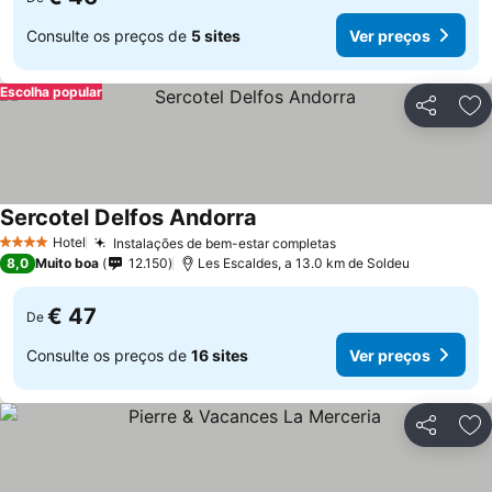
Consulte os preços de
5 sites
Ver preços
Escolha popular
Partilhar
Ad
Sercotel Delfos Andorra
Ver preços
Hotel
Instalações de bem-estar completas
Ver preços
4 Estrelas
8,0
Muito boa
12.150
Les Escaldes, a 13.0 km de Soldeu
€ 47
De
Consulte os preços de
16 sites
Ver preços
Partilhar
Ad