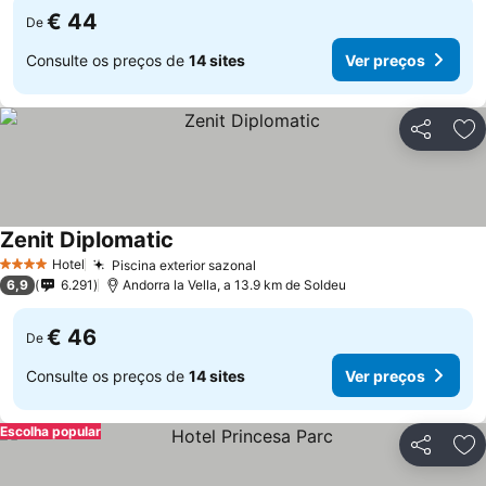
€ 44
De
Consulte os preços de
14 sites
Ver preços
Partilhar
Ad
Zenit Diplomatic
Ver preços
Hotel
Piscina exterior sazonal
Ver preços
4 Estrelas
6,9
6.291
Andorra la Vella, a 13.9 km de Soldeu
€ 46
De
Consulte os preços de
14 sites
Ver preços
Escolha popular
Partilhar
Ad