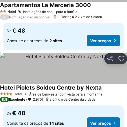
Apartamentos La Merceria 3000
Ver preços
Hotel
Instalações de esqui para a família
Ver preços
2 Estrelas
/
El Tarter, a 2.2 km de Soldeu
Pontuação não disponível
€ 48
De
Consulte os preços de
2 sites
Ver preços
Partilhar
Ad
Hotel Piolets Soldeu Centre by Nexta
Ver preços
Hotel
Área de bem-estar com vista para a montanha
Ver preços
4 Estrelas
8,8
Excelente
2.970
a 0.1 km de Centro da cidade
€ 48
De
Consulte os preços de
14 sites
Ver preços