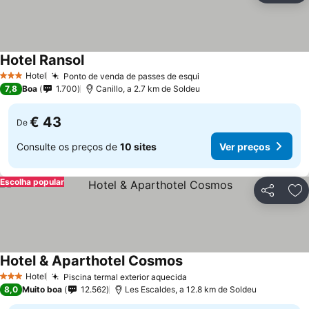
Hotel Ransol
Ver preços
Hotel
Ponto de venda de passes de esqui
Ver preços
3 Estrelas
7,8
Boa
1.700
Canillo, a 2.7 km de Soldeu
€ 43
De
Consulte os preços de
10 sites
Ver preços
Escolha popular
Partilhar
Ad
Hotel & Aparthotel Cosmos
Ver preços
Hotel
Piscina termal exterior aquecida
Ver preços
3 Estrelas
8,0
Muito boa
12.562
Les Escaldes, a 12.8 km de Soldeu