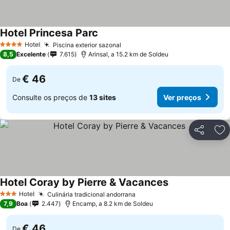
Hotel Princesa Parc
Ver preços
Hotel
Piscina exterior sazonal
Ver preços
4 Estrelas
8,5
Excelente
7.615
Arinsal, a 15.2 km de Soldeu
€ 46
De
Consulte os preços de
13 sites
Ver preços
Partilhar
Ad
Hotel Coray by Pierre & Vacances
Ver preços
Hotel
Culinária tradicional andorrana
Ver preços
3 Estrelas
7,9
Boa
2.447
Encamp, a 8.2 km de Soldeu
€ 46
De