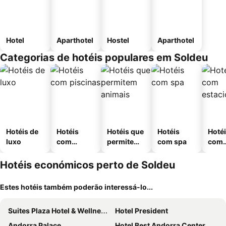
Hotel
Aparthotel
Hostel
Aparthotel
Categorias de hotéis populares em Soldeu
Hotéis de
Hotéis
Hotéis que
Hotéis
Hoté
luxo
com
permitem
com spa
com
piscinas
animais
esta
ment
Hotéis económicos perto de Soldeu
Estes hotéis também poderão interessá-lo...
Suites Plaza Hotel & Wellness Andorra
Hotel President
Andorra Palace
Hotel Best Andorra Center