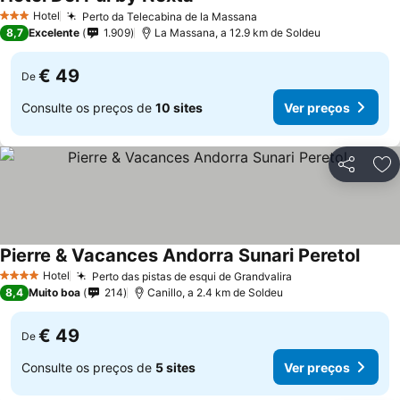
Ver preços
Hotel
Perto da Telecabina de la Massana
Ver preços
3 Estrelas
8,7
Excelente
1.909
La Massana, a 12.9 km de Soldeu
€ 49
De
Consulte os preços de
10 sites
Ver preços
Partilhar
Ad
Pierre & Vacances Andorra Sunari Peretol
Ver p
Hotel
Perto das pistas de esqui de Grandvalira
Ver preços
4 Estrelas
8,4
Muito boa
214
Canillo, a 2.4 km de Soldeu
€ 49
De
Consulte os preços de
5 sites
Ver preços