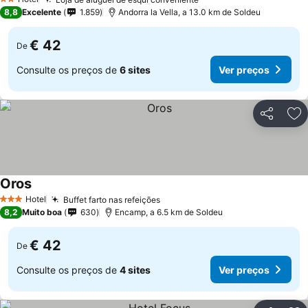
Ver preços
2 Estrelas
8,8
Excelente
1.859
Andorra la Vella, a 13.0 km de Soldeu
€ 42
De
Consulte os preços de
6 sites
Ver preços
Partilhar
Ad
Oros
Ver preços
Hotel
Buffet farto nas refeições
Ver preços
3 Estrelas
8,2
Muito boa
630
Encamp, a 6.5 km de Soldeu
€ 42
De
Consulte os preços de
4 sites
Ver preços