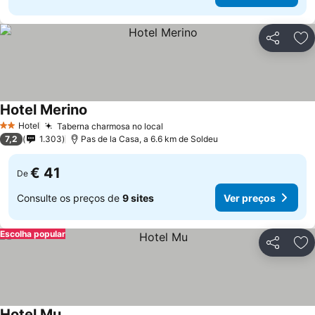
Partilhar
Ad
Hotel Merino
Ver preços
Hotel
Taberna charmosa no local
Ver preços
2 Estrelas
7,2
1.303
Pas de la Casa, a 6.6 km de Soldeu
€ 41
De
Consulte os preços de
9 sites
Ver preços
Escolha popular
Partilhar
Ad
Hotel Mu