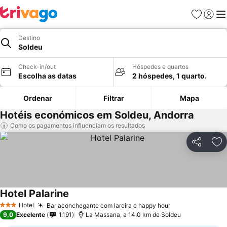
Favoritos
Iniciar
Me
Destino
Soldeu
Check-in/out
Hóspedes e quartos
Escolha as datas
2 hóspedes, 1 quarto.
Ordenar
Filtrar
Mapa
Hotéis económicos em Soldeu, Andorra
Como os pagamentos influenciam os resultados
Partilhar
Ad
Hotel Palarine
Ver preços
Hotel
Bar aconchegante com lareira e happy hour
Ver preços
3 Estrelas
9,0
Excelente
1.191
La Massana, a 14.0 km de Soldeu