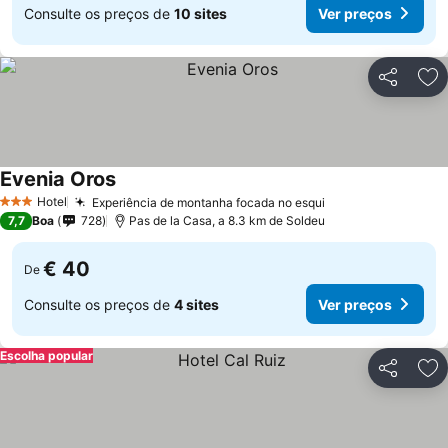
Consulte os preços de
10 sites
Ver preços
Partilhar
Ad
Evenia Oros
Ver preços
Hotel
Experiência de montanha focada no esqui
Ver preços
3 Estrelas
7,7
Boa
728
Pas de la Casa, a 8.3 km de Soldeu
€ 40
De
Consulte os preços de
4 sites
Ver preços
Escolha popular
Partilhar
Ad