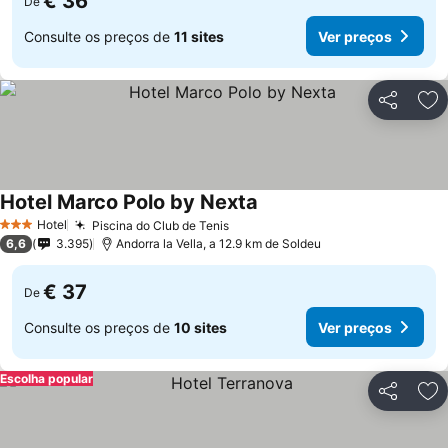
€ 36
De
Consulte os preços de
11 sites
Ver preços
Partilhar
Ad
Hotel Marco Polo by Nexta
Ver preços
Hotel
Piscina do Club de Tenis
Ver preços
3 Estrelas
6,6
3.395
Andorra la Vella, a 12.9 km de Soldeu
€ 37
De
Consulte os preços de
10 sites
Ver preços
Escolha popular
Partilhar
Ad