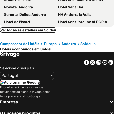
Novotel Andorra
Hotel Sant Eloi
Sercotel Delfos Andorra
NH Andorra la Vella
Hotel de l'Isard
Hotel Sant Jordi by ALEGRIA
Abba Xalet Suites Hotel
Hotel & Aparthotel Cosmos
Ver todas as estadias em Soldeu
Hotel Magic Andorra by Nexta
Roc Blanc Hotel & Spa
Comparador de Hotéis
Europa
Andorra
Soldeu
Hotel Nexta Escaldes
Zenit Diplomatic
Hotéis económicos em Soldeu
Hotel Princesa Parc
Hotel Exe Prisma
Hotel Folch
Hotel Euroski Mountain Resort & Spa
Facebook
Twitter
Insta
Yo
Mercure Andorra
Lodge Park Hotel
Selecione o seu país
Hotel L'Ermita B&B
Exe Princep
Hotel Panorama
Yomo Imperial
Adicionar no Google
Encontre facilmente os nossos
Hotel Marco Polo by Nexta
Hotel Cervol by Nexta
resultados: adicione o trivago como
Hotel Pyrénées
Grand Plaza Hotel & Wellness
fonte preferencial no Google.
Empresa
Hotel Magic La Massana by Nexta
Acta Arthotel
Insitu Eurotel Andorra
Hotel Himalaia Soldeu by Nexta
Os nossos produtos