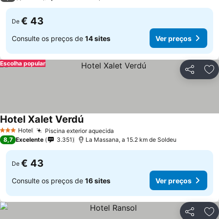
€ 43
De
Consulte os preços de
14 sites
Ver preços
Escolha popular
Partilhar
Ad
Hotel Xalet Verdú
Ver preços
Hotel
Piscina exterior aquecida
Ver preços
3 Estrelas
8,7
Excelente
3.351
La Massana, a 15.2 km de Soldeu
€ 43
De
Consulte os preços de
16 sites
Ver preços
Partilhar
Ad