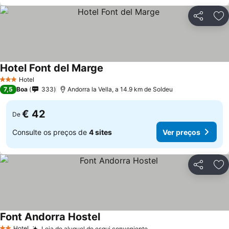
Partilhar
Ad
Hotel Font del Marge
Ver preços
Hotel
3 Estrelas
7,5
Boa
333
Andorra la Vella, a 14.9 km de Soldeu
€ 42
De
Consulte os preços de
4 sites
Ver preços
Partilhar
Ad
Font Andorra Hostel
Ver preços
Hotel
Loja de aluguel de esqui conveniente