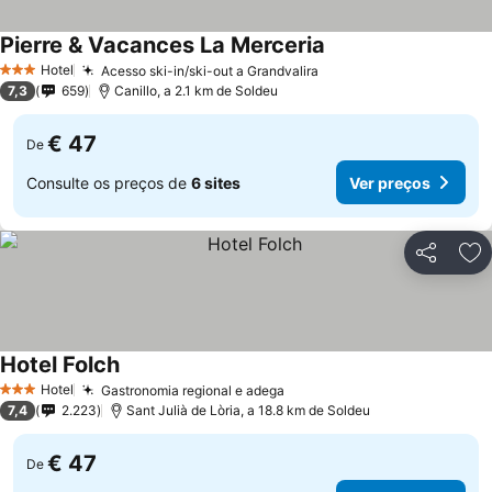
Pierre & Vacances La Merceria
Ver preços
Hotel
Acesso ski-in/ski-out a Grandvalira
Ver preços
3 Estrelas
7,3
659
Canillo, a 2.1 km de Soldeu
€ 47
De
Consulte os preços de
6 sites
Ver preços
Partilhar
Ad
Hotel Folch
Ver preços
Hotel
Gastronomia regional e adega
Ver preços
3 Estrelas
7,4
2.223
Sant Julià de Lòria, a 18.8 km de Soldeu
€ 47
De