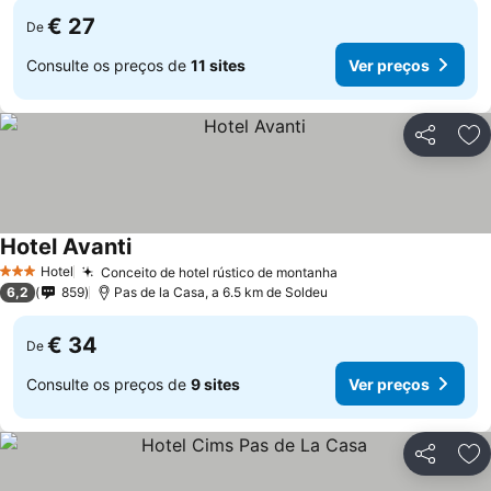
€ 27
De
Consulte os preços de
11 sites
Ver preços
Partilhar
Ad
Hotel Avanti
Ver preços
Hotel
Conceito de hotel rústico de montanha
Ver preços
3 Estrelas
6,2
859
Pas de la Casa, a 6.5 km de Soldeu
€ 34
De
Consulte os preços de
9 sites
Ver preços
Partilhar
Ad