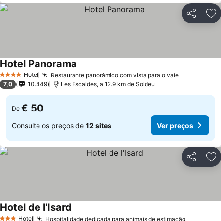
Partilhar
Ad
Hotel Panorama
Ver preços
Hotel
Restaurante panorâmico com vista para o vale
Ver preços
4 Estrelas
7,0
10.449
Les Escaldes, a 12.9 km de Soldeu
€ 50
De
Consulte os preços de
12 sites
Ver preços
Partilhar
Ad
Hotel de l'Isard
Ver preços
Hotel
Hospitalidade dedicada para animais de estimação
Ver preç