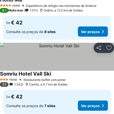
Ver preços
Hotel
Experiência de refúgio nas montanhas de Andorra
Ver preç
4 Estrelas
8,1
Muito boa
1.101
Ordino, a 12.2 km de Soldeu
€ 42
De
Consulte os preços de
8 sites
Ver preços
Partilhar
Ad
Somriu Hotel Vall Ski
Ver preços
Hotel
Restaurante buffet com jantar
Ver preços
3 Estrelas
7,1
1.342
Canillo, a 0.7 km de Soldeu
€ 42
De
Consulte os preços de
7 sites
Ver preços