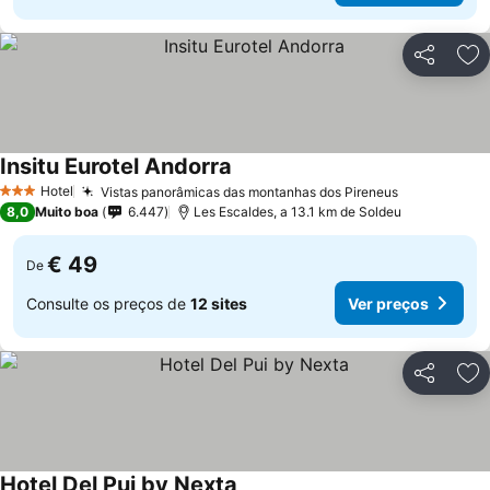
Partilhar
Ad
Insitu Eurotel Andorra
Ver preços
Hotel
Vistas panorâmicas das montanhas dos Pireneus
Ver preços
3 Estrelas
8,0
Muito boa
6.447
Les Escaldes, a 13.1 km de Soldeu
€ 49
De
Consulte os preços de
12 sites
Ver preços
Partilhar
Ad
Hotel Del Pui by Nexta