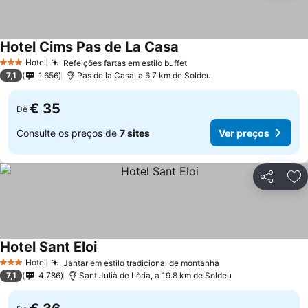
Hotel Cims Pas de La Casa
Ver preços
Hotel
Refeições fartas em estilo buffet
Ver preços
3 Estrelas
7,1
1.656
Pas de la Casa, a 6.7 km de Soldeu
€ 35
De
Consulte os preços de
7 sites
Ver preços
Partilhar
Ad
Hotel Sant Eloi
Ver preços
Hotel
Jantar em estilo tradicional de montanha
Ver preços
3 Estrelas
7,1
4.786
Sant Julià de Lòria, a 19.8 km de Soldeu