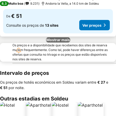
3 Estrelas
8,3
Muito boa
9.231
Andorra la Vella, a 14.0 km de Soldeu
€ 51
De
Consulte os preços de
13 sites
Ver preços
Mostrar mais
Os preços e a disponibilidade que recebemos dos sites de reserva
mudam frequentemente. Como tal, pode haver diferenças entre as
ofertas que consulta no trivago e os preços que estão disponíveis
nos sites de reserva.
Intervalo de preços
Os preços de hotéis económicos em Soldeu variam entre
‎€ 27
e
‎€ 51
por noite.
Outras estadias em Soldeu