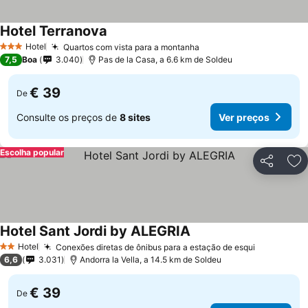
Hotel Terranova
Ver preços
Hotel
Quartos com vista para a montanha
Ver preços
3 Estrelas
7,5
Boa
3.040
Pas de la Casa, a 6.6 km de Soldeu
€ 39
De
Consulte os preços de
8 sites
Ver preços
Escolha popular
Partilhar
Ad
Hotel Sant Jordi by ALEGRIA
Ver preços
Hotel
Conexões diretas de ônibus para a estação de esqui
Ver preço
2 Estrelas
6,6
3.031
Andorra la Vella, a 14.5 km de Soldeu
€ 39
De