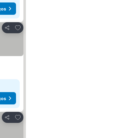
ços
Adicionar aos favoritos
Partilhar
ços
Adicionar aos favoritos
Partilhar