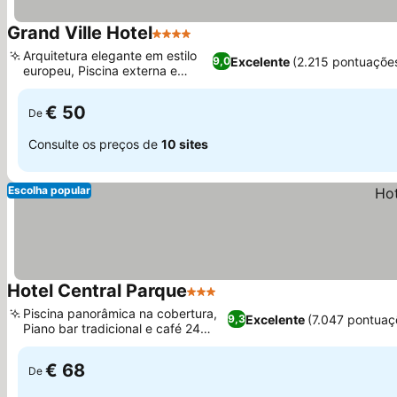
Grand Ville Hotel
4 Estrelas
Arquitetura elegante em estilo
Excelente
(2.215 pontuaçõe
9,0
europeu, Piscina externa e
sauna
€ 50
De
Consulte os preços de
10 sites
Escolha popular
Hotel Central Parque
3 Estrelas
Piscina panorâmica na cobertura,
Excelente
(7.047 pontuaç
9,3
Piano bar tradicional e café 24
horas
€ 68
De