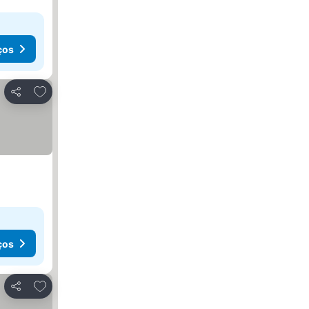
ços
Adicionar aos favoritos
Partilhar
ços
Adicionar aos favoritos
Partilhar