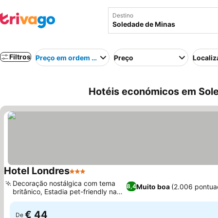
Destino
Filtros
Preço em ordem crescente
Preço
Localiz
Hotéis económicos em Sole
Hotel Londres
3 Estrelas
Decoração nostálgica com tema
Muito boa
(2.006 pontua
8,4
britânico, Estadia pet-friendly na
cidade
€ 44
De