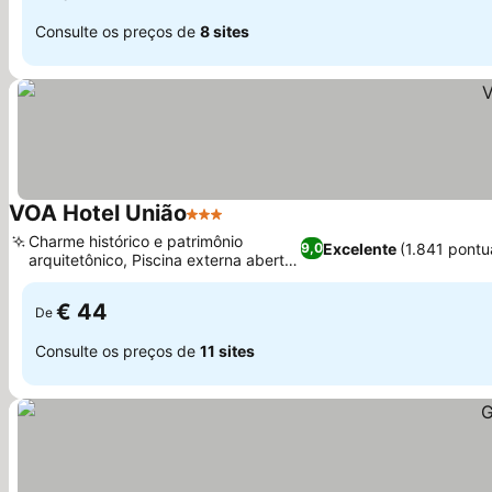
Consulte os preços de
8 sites
VOA Hotel União
3 Estrelas
Charme histórico e patrimônio
Excelente
(1.841 pontu
9,0
arquitetônico, Piscina externa aberta
o ano todo
€ 44
De
Consulte os preços de
11 sites