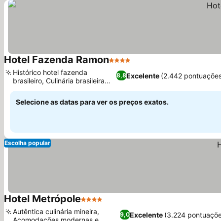
Hotel Fazenda Ramon
4 Estrelas
Histórico hotel fazenda
Excelente
(2.442 pontuações
8,8
brasileiro, Culinária brasileira
autêntica
Selecione as datas para ver os preços exatos.
Escolha popular
Hotel Metrópole
4 Estrelas
Autêntica culinária mineira,
Excelente
(3.224 pontuaçõe
9,0
Acomodações modernas e