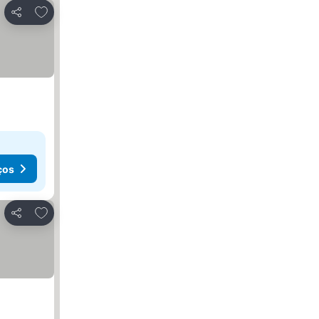
Adicionar aos favoritos
Partilhar
ços
Adicionar aos favoritos
Partilhar