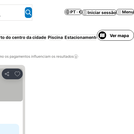
PT · €
Menu
Iniciar sessão
.
Ver mapa
rto do centro da cidade
Piscina
Estacionamento
o os pagamentos influenciam os resultados
Adicionar aos favoritos
Partilhar