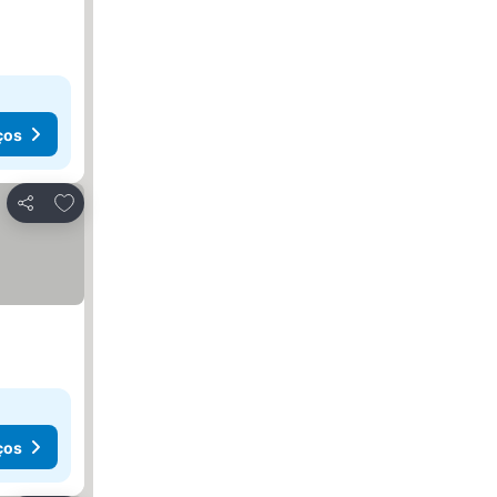
ços
Adicionar aos favoritos
Partilhar
ços