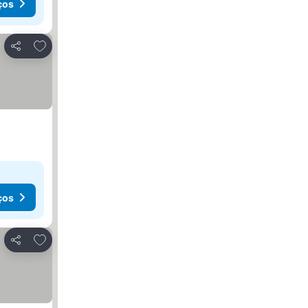
ços
Adicionar aos favoritos
Partilhar
ços
Adicionar aos favoritos
Partilhar