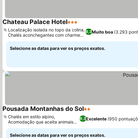
Chateau Palace Hotel
3 Estrelas
Localização isolada no topo da colina,
Muito boa
(3.293 pon
8,3
Chalés aconchegantes com charme
rústico
Selecione as datas para ver os preços exatos.
Pousada Montanhas do Sol
2 Estrelas
Chalés em estilo alpino,
Excelente
(950 pontuaçõ
9,3
Acomodação que aceita animais
de estimação
Selecione as datas para ver os preços exatos.