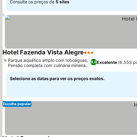
Consulte os preços de
5 sites
Hotel Fazenda Vista Alegre
3 Estrelas
Parque aquático amplo com toboáguas,
Excelente
(6.553 p
9,0
Pensão completa com culinária mineira
tradicional
Selecione as datas para ver os preços exatos.
Escolha popular