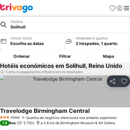
Favoritos
Iniciar
Me
Destino
Solihull
Check-in/out
Hóspedes e quartos
Escolha as datas
2 hóspedes, 1 quarto.
Ordenar
Filtrar
Mapa
Hotéis económicos em Solihull, Reino Unido
Como os pagamentos influenciam os resultados
Partilhar
Ad
Travelodge Birmingham Central
Hotel
Quartos de negócios silenciosos nos andares superiores
3 Estrelas
7,8
Boa
5.750
a 0.8 km de Birmingham Museum & Art Gallery