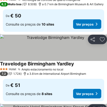
3 Estrelas
8,2
Muito boa
8.508
a 0.7 km de Birmingham Museum & Art Gallery
€ 50
De
Consulte os preços de
10 sites
Ver preços
Partilhar
Ad
Travelodge Birmingham Yardley
Hotel
Amplo estacionamento no local
3 Estrelas
7,2
1.724
a 3.8 km de International Airport Birmingham
€ 51
De
Consulte os preços de
8 sites
Ver preços