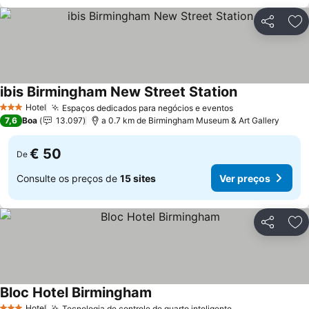
Partilhar
Ad
ibis Birmingham New Street Station
Hotel
Espaços dedicados para negócios e eventos
3 Estrelas
7,6
Boa
13.097
a 0.7 km de Birmingham Museum & Art Gallery
€ 50
De
Consulte os preços de
15 sites
Ver preços
Partilhar
Ad
Bloc Hotel Birmingham
Hotel
Tecnologia de controle de quarto inteligente