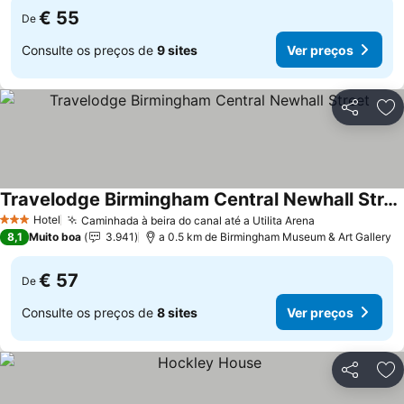
€ 55
De
Consulte os preços de
9 sites
Ver preços
Partilhar
Ad
Travelodge Birmingham Central Newhall Street
Hotel
Caminhada à beira do canal até a Utilita Arena
3 Estrelas
8,1
Muito boa
3.941
a 0.5 km de Birmingham Museum & Art Gallery
€ 57
De
Consulte os preços de
8 sites
Ver preços
Partilhar
Ad