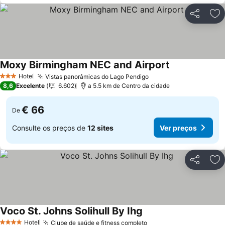
Partilhar
Ad
Moxy Birmingham NEC and Airport
Hotel
Vistas panorâmicas do Lago Pendigo
3 Estrelas
8,6
Excelente
6.602
a 5.5 km de Centro da cidade
€ 66
De
Consulte os preços de
12 sites
Ver preços
Partilhar
Ad
Voco St. Johns Solihull By Ihg
Hotel
Clube de saúde e fitness completo