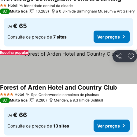
Hotel
Identidade central da cidade
2 Estrelas
8,1
Muito boa
10.283
a 0.8 km de Birmingham Museum & Art Gallery
€ 65
De
Consulte os preços de
7 sites
Ver preços
Escolha popular
Partilhar
Ad
Forest of Arden Hotel and Country Club
Hotel
Spa Cedarwood e complexo de piscinas
4 Estrelas
8,1
Muito boa
9.280
Meriden, a 9.3 km de Solihull
€ 66
De
Consulte os preços de
13 sites
Ver preços