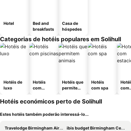
Hotel
Bed and
Casa de
breakfasts
hóspedes
Categorias de hotéis populares em Solihull
Hotéis de
Hotéis
Hotéis que
Hotéis
Hoté
luxo
com
permitem
com spa
com
piscinas
animais
esta
ment
Hotéis económicos perto de Solihull
Estes hotéis também poderão interessá-lo...
Travelodge Birmingham Airport
ibis budget Birmingham Centre