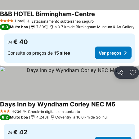
B&B HOTEL Birmingham-Centre
Hotel
Estacionamento subterrâneo seguro
4 Estrelas
8,3
Muito boa
7.309
a 0.7 km de Birmingham Museum & Art Gallery
€ 40
De
Consulte os preços de
15 sites
Ver preços
Partilhar
Ad
Days Inn by Wyndham Corley NEC M6
Hotel
Check-in digital sem contacto
3 Estrelas
8,2
Muito boa
4.243
Coventry, a 16.6 km de Solihull
€ 42
De