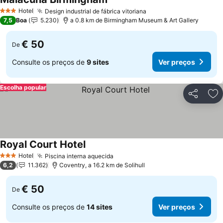
Hotel
Design industrial de fábrica vitoriana
3 Estrelas
7,5
Boa
5.230
a 0.8 km de Birmingham Museum & Art Gallery
€ 50
De
Consulte os preços de
9 sites
Ver preços
Escolha popular
Partilhar
Ad
Royal Court Hotel
Hotel
Piscina interna aquecida
3 Estrelas
6,2
11.362
Coventry, a 16.2 km de Solihull
€ 50
De
Consulte os preços de
14 sites
Ver preços