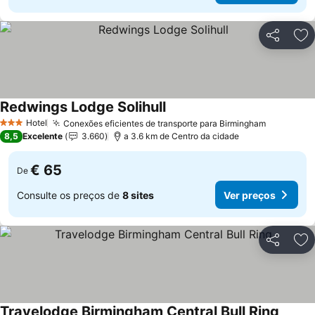
Partilhar
Ad
Redwings Lodge Solihull
Hotel
Conexões eficientes de transporte para Birmingham
3 Estrelas
8,5
Excelente
3.660
a 3.6 km de Centro da cidade
€ 65
De
Consulte os preços de
8 sites
Ver preços
Partilhar
Ad
Travelodge Birmingham Central Bull Ring