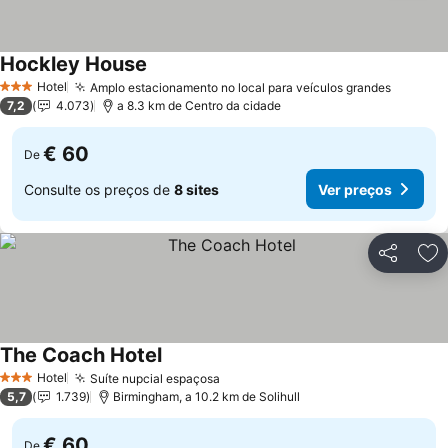
Hockley House
Hotel
Amplo estacionamento no local para veículos grandes
3 Estrelas
7,2
4.073
a 8.3 km de Centro da cidade
€ 60
De
Consulte os preços de
8 sites
Ver preços
Partilhar
Ad
The Coach Hotel
Hotel
Suíte nupcial espaçosa
3 Estrelas
5,7
1.739
Birmingham, a 10.2 km de Solihull
€ 60
De