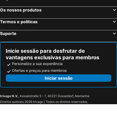
Hampton by Hilton Birmingham Jewellery Quarter
Travelodge Birmingham Frankley M5 Southbound
Premier Inn Coventry City - Earlsdon Park
ibis Birmingham Airport - NEC
Os nossos produtos
Travelodge Birmingham Fort Dunlop
B&B HOTEL Birmingham-Centre
Termos e políticas
Holiday Inn Birmingham City Centre By Ihg
Mercure Birmingham West Hotel
Hilton Garden Inn Birmingham Airport Uk
Hilton Birmingham Metropole
Suporte
Premier Inn Birmingham Cc - New St Station
Premier Inn Birmingham City - Waterloo St
Quality Hotel Coventry
DoubleTree by Hilton Coventry Building Society Arena
Inicie sessão para desfrutar de
Clayton Hotel Birmingham
Radisson Blu Hotel, Birmingham
vantagens exclusivas para membros
Staybridge Suites Birmingham By Ihg
Premier Inn Birmingham City Centre Bridge Street hotel
Personalize a sua experiência
Voco St. Johns Solihull By Ihg
Crowne Plaza Solihull, an IHG Hotel
Ofertas e preços para membros
Travelodge Solihull
The Regency Hotel Solihull
Iniciar sessão
Redwings Lodge Solihull
Adnans Hotel
The Gables Hotel, Birmingham Airport
Holiday Inn Birmingham Airport - Nec By Ihg
trivago N.V.
, Kesselstraße 5 – 7, 40221 Düsseldorf, Alemanha
Travelodge Birmingham Sheldon
Arden Hotel And Leisure Club
Direitos autorais 2026 trivago | Todos os direitos reservados.
Novotel Birmingham Airport
Travelodge Birmingham Yardley
Moxy Birmingham NEC and Airport
Premier Inn Birmingham City Centre Broad Street