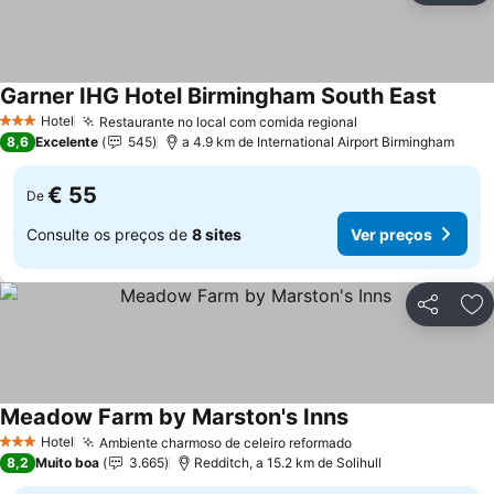
Garner IHG Hotel Birmingham South East
Hotel
Restaurante no local com comida regional
3 Estrelas
8,6
Excelente
545
a 4.9 km de International Airport Birmingham
€ 55
De
Consulte os preços de
8 sites
Ver preços
Partilhar
Ad
Meadow Farm by Marston's Inns
Hotel
Ambiente charmoso de celeiro reformado
3 Estrelas
8,2
Muito boa
3.665
Redditch, a 15.2 km de Solihull