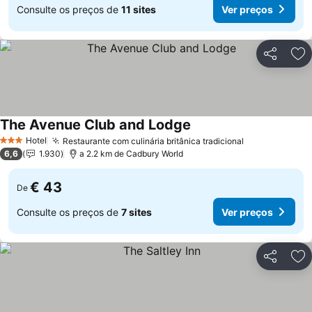
Consulte os preços de
11 sites
Ver preços
Partilhar
Ad
The Avenue Club and Lodge
Hotel
Restaurante com culinária britânica tradicional
3 Estrelas
6,6
1.930
a 2.2 km de Cadbury World
€ 43
De
Consulte os preços de
7 sites
Ver preços
Partilhar
Ad