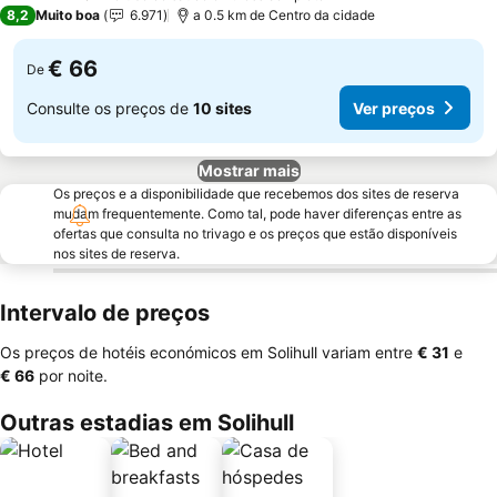
4 Estrelas
8,2
Muito boa
6.971
a 0.5 km de Centro da cidade
€ 66
De
Consulte os preços de
10 sites
Ver preços
Mostrar mais
Os preços e a disponibilidade que recebemos dos sites de reserva
mudam frequentemente. Como tal, pode haver diferenças entre as
ofertas que consulta no trivago e os preços que estão disponíveis
nos sites de reserva.
Intervalo de preços
Os preços de hotéis económicos em Solihull variam entre
‎€ 31
e
‎€ 66
por noite.
Outras estadias em Solihull