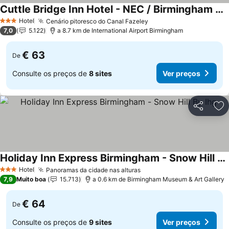
Cuttle Bridge Inn Hotel - NEC / Birmingham Airport
Hotel
Cenário pitoresco do Canal Fazeley
3 Estrelas
7,0
5.122
a 8.7 km de International Airport Birmingham
€ 63
De
Consulte os preços de
8 sites
Ver preços
Partilhar
Ad
Holiday Inn Express Birmingham - Snow Hill By Ihg
Hotel
Panoramas da cidade nas alturas
3 Estrelas
7,9
Muito boa
15.713
a 0.6 km de Birmingham Museum & Art Gallery
€ 64
De
Consulte os preços de
9 sites
Ver preços