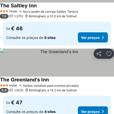
The Saltley Inn
Hotel
Novo jardim de cerveja Saltley Terrace
3 Estrelas
7,0
1.270
Birmingham, a 10.3 km de Solihull
€ 46
De
Consulte os preços de
6 sites
Ver preços
Partilhar
Ad
The Greenland's Inn
Hotel
Salões versáteis para eventos privados
3 Estrelas
6,9
1.503
Birmingham, a 14.2 km de Solihull
€ 47
De
Consulte os preços de
4 sites
Ver preços