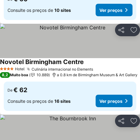
Consulte os preços de
10 sites
Ver preços
Partilhar
Ad
Novotel Birmingham Centre
Hotel
Culinária internacional no Elements
4 Estrelas
8,2
Muito boa
10.889
a 0.8 km de Birmingham Museum & Art Gallery
€ 62
De
Consulte os preços de
16 sites
Ver preços
Partilhar
Ad