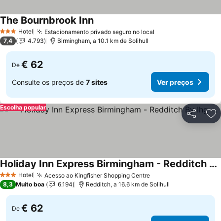
The Bournbrook Inn
Hotel
Estacionamento privado seguro no local
3 Estrelas
7,4
4.793
Birmingham, a 10.1 km de Solihull
€ 62
De
Consulte os preços de
7 sites
Ver preços
Escolha popular
Partilhar
Ad
Holiday Inn Express Birmingham - Redditch By Ihg
Hotel
Acesso ao Kingfisher Shopping Centre
3 Estrelas
8,3
Muito boa
6.194
Redditch, a 16.6 km de Solihull
€ 62
De