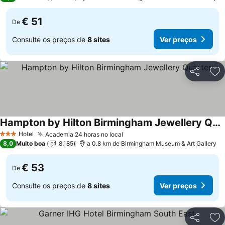
€ 51
De
Consulte os preços de
8 sites
Ver preços
Partilhar
Ad
Hampton by Hilton Birmingham Jewellery Quarter
Hotel
Academia 24 horas no local
3 Estrelas
8,0
Muito boa
8.185
a 0.8 km de Birmingham Museum & Art Gallery
€ 53
De
Consulte os preços de
8 sites
Ver preços
Partilhar
Ad