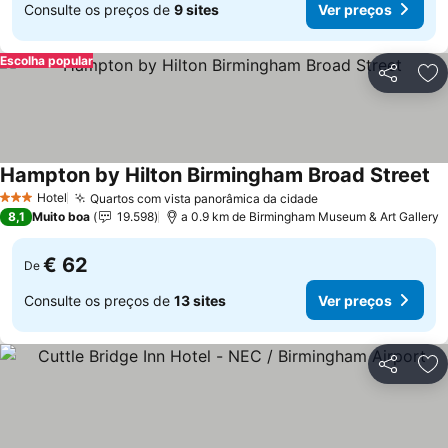
Consulte os preços de
9 sites
Ver preços
Escolha popular
Partilhar
Ad
Hampton by Hilton Birmingham Broad Street
Hotel
Quartos com vista panorâmica da cidade
3 Estrelas
8,1
Muito boa
19.598
a 0.9 km de Birmingham Museum & Art Gallery
€ 62
De
Consulte os preços de
13 sites
Ver preços
Partilhar
Ad