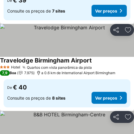
€ 39
De
Consulte os preços de
7 sites
Ver preços
Partilhar
Ad
Travelodge Birmingham Airport
Hotel
Quartos com vista panorâmica da pista
3 Estrelas
7,9
Boa
7.975
a 0.6 km de International Airport Birmingham
€ 40
De
Consulte os preços de
8 sites
Ver preços
Partilhar
Ad