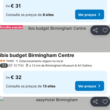
€ 31
De
Consulte os preços de
8 sites
Ver preços
Escolha popular
Partilhar
Ad
ibis budget Birmingham Centre
Hotel
Estacionamento seguro no local
2 Estrelas
7,1
21.710
a 1.0 km de Birmingham Museum & Art Gallery
€ 32
De
Consulte os preços de
13 sites
Ver preços
Partilhar
Ad