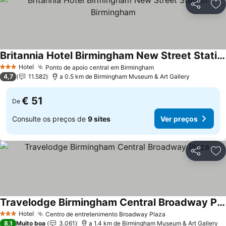
Partilhar
Ad
Britannia Hotel Birmingham New Street Station Birmingham
Hotel
Ponto de apoio central em Birmingham
3 Estrelas
4,7
11.582
a 0.5 km de Birmingham Museum & Art Gallery
€ 51
De
Consulte os preços de
9 sites
Ver preços
Partilhar
Ad
Travelodge Birmingham Central Broadway Plaza
Hotel
Centro de entretenimento Broadway Plaza
3 Estrelas
8,1
Muito boa
3.061
a 1.4 km de Birmingham Museum & Art Gallery