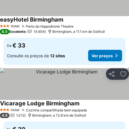
easyHotel Birmingham
Hotel
Perto do Hippodrome Theatre
3 Estrelas
8,5
Excelente
14.654
Birmingham, a 11.1 km de Solihull
€ 33
De
Consulte os preços de
12 sites
Ver preços
Partilhar
Ad
Vicarage Lodge Birmingham
Hotel
Cozinha compartilhada bem equipada
3 Estrelas
4,9
1.012
Birmingham, a 13.8 km de Solihull