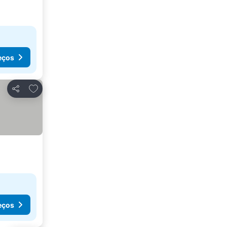
eços
Adicionar aos favoritos
Partilhar
eços