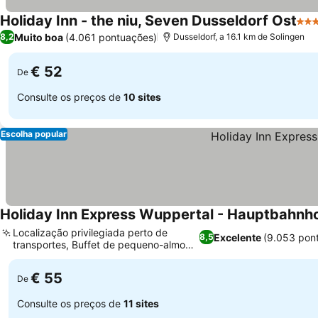
Holiday Inn - the niu, Seven Dusseldorf Ost
3 Es
Muito boa
(4.061 pontuações)
8,2
Dusseldorf, a 16.1 km de Solingen
€ 52
De
Consulte os preços de
10 sites
Escolha popular
Holiday Inn Express Wuppertal - Hauptbahnho
Localização privilegiada perto de
Excelente
(9.053 pon
8,5
transportes, Buffet de pequeno-almoço
satisfatório
€ 55
De
Consulte os preços de
11 sites