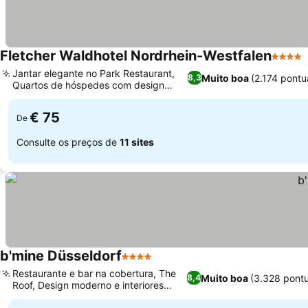
Fletcher Waldhotel Nordrhein-Westfalen
4 Estre
Jantar elegante no Park Restaurant,
Muito boa
(2.174 pont
8,3
Quartos de hóspedes com design
individual
€ 75
De
Consulte os preços de
11 sites
b'mine Düsseldorf
4 Estrelas
Restaurante e bar na cobertura, The
Muito boa
(3.328 pont
8,4
Roof, Design moderno e interiores
elegantes