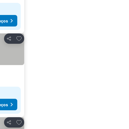
eços
Adicionar aos favoritos
Partilhar
eços
Adicionar aos favoritos
Partilhar