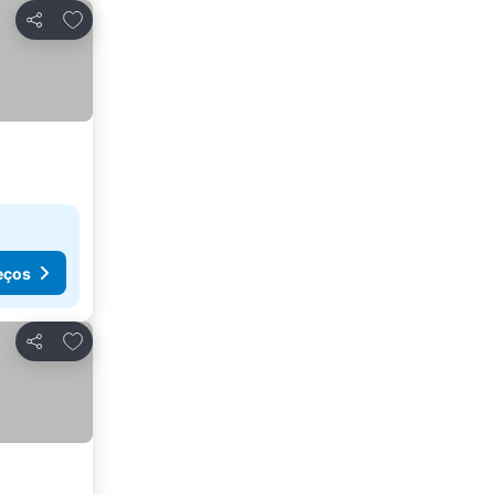
Adicionar aos favoritos
Partilhar
eços
Adicionar aos favoritos
Partilhar