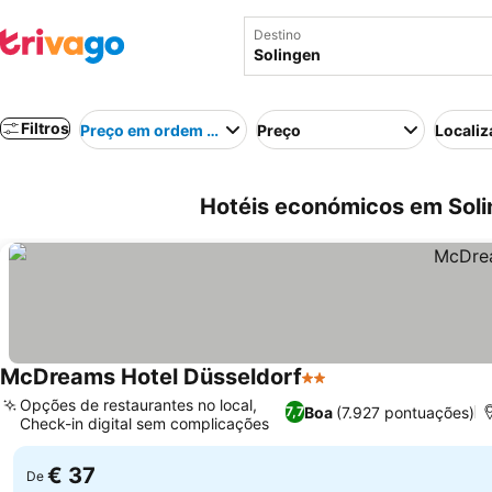
Destino
Filtros
Preço em ordem crescente
Preço
Localiz
Hotéis económicos em Sol
McDreams Hotel Düsseldorf
2 Estrelas
Opções de restaurantes no local,
Boa
(7.927 pontuações)
7,7
Check-in digital sem complicações
€ 37
De