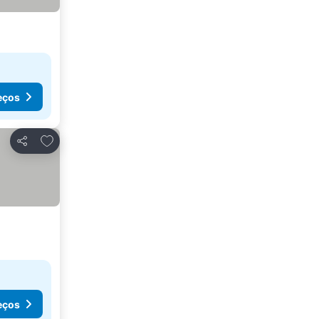
eços
Adicionar aos favoritos
Partilhar
eços