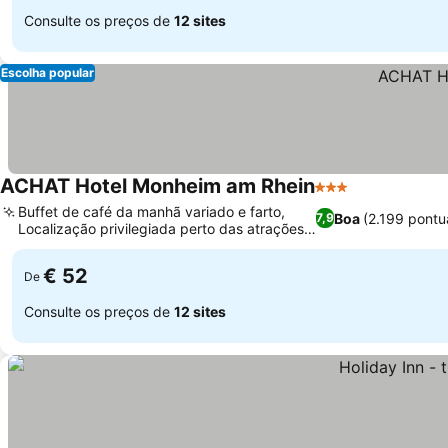
Consulte os preços de
12 sites
Escolha popular
ACHAT Hotel Monheim am Rhein
3 Estrelas
Buffet de café da manhã variado e farto,
Boa
(2.199 pontu
7,9
Localização privilegiada perto das atrações
do Reno
€ 52
De
Consulte os preços de
12 sites