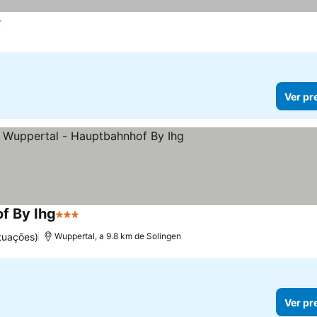
trelas
Ver pr
f By Ihg
3 Estrelas
tuações)
Wuppertal, a 9.8 km de Solingen
Ver pr