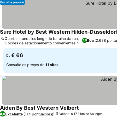
Escolha popular
Sure Hotel by Best Western Hilden-Düsseldor
Quartos tranquilos longe do barulho da rua,
Boa
(2.638 pont
7,9
Opções de estacionamento convenientes no
local
€ 66
De
Consulte os preços de
11 sites
Aiden By Best Western Velbert
Excelente
(114 pontuações)
8,9
Velbert, a 17.7 km de Solingen