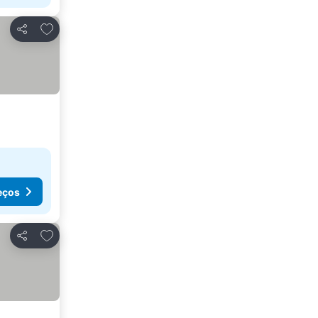
Adicionar aos favoritos
Partilhar
eços
Adicionar aos favoritos
Partilhar