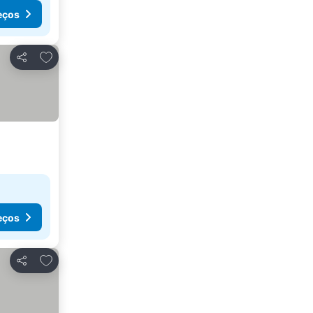
eços
Adicionar aos favoritos
Partilhar
eços
Adicionar aos favoritos
Partilhar