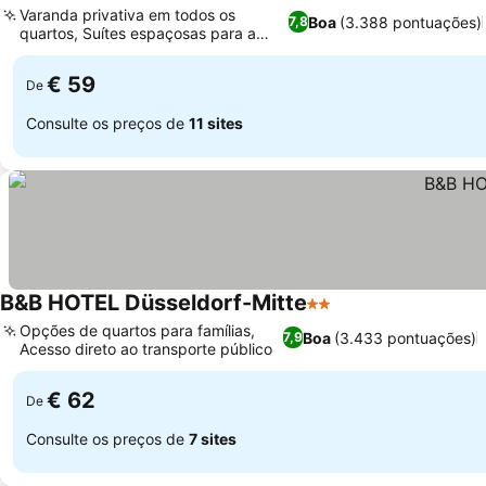
Varanda privativa em todos os
Boa
(3.388 pontuações)
7,8
quartos, Suítes espaçosas para a
família
€ 59
De
Consulte os preços de
11 sites
B&B HOTEL Düsseldorf-Mitte
2 Estrelas
Opções de quartos para famílias,
Boa
(3.433 pontuações)
7,9
Acesso direto ao transporte público
€ 62
De
Consulte os preços de
7 sites