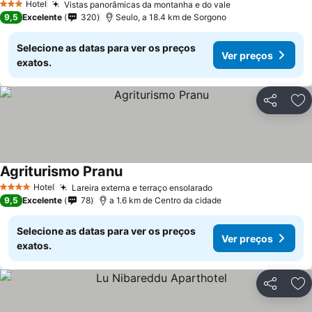
Hotel
Vistas panorâmicas da montanha e do vale
3 Estrelas
9,5
Excelente
320
Seulo, a 18.4 km de Sorgono
Selecione as datas para ver os preços
Ver preços
exatos.
Partilhar
Ad
Agriturismo Pranu
Hotel
Lareira externa e terraço ensolarado
4 Estrelas
9,5
Excelente
78
a 1.6 km de Centro da cidade
Selecione as datas para ver os preços
Ver preços
exatos.
Partilhar
Ad