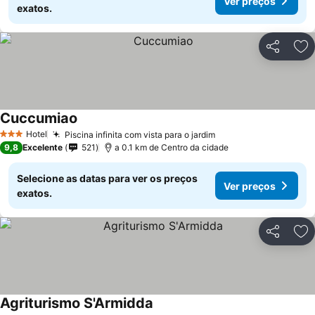
Ver preços
exatos.
Partilhar
Ad
Cuccumiao
Hotel
Piscina infinita com vista para o jardim
3 Estrelas
9,8
Excelente
521
a 0.1 km de Centro da cidade
Selecione as datas para ver os preços
Ver preços
exatos.
Partilhar
Ad
Agriturismo S'Armidda