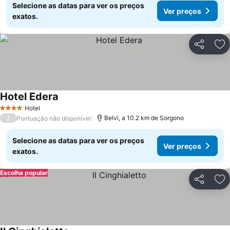
Selecione as datas para ver os preços
Ver preços
exatos.
Partilhar
Ad
Hotel Edera
Hotel
4 Estrelas
/
Belvì, a 10.2 km de Sorgono
Pontuação não disponível
Selecione as datas para ver os preços
Ver preços
exatos.
Escolha popular
Partilhar
Ad