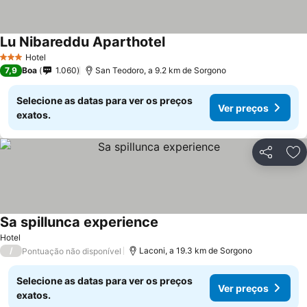
Lu Nibareddu Aparthotel
Hotel
3 Estrelas
7,9
Boa
1.060
San Teodoro, a 9.2 km de Sorgono
Selecione as datas para ver os preços
Ver preços
exatos.
Partilhar
Ad
Sa spillunca experience
Hotel
/
Laconi, a 19.3 km de Sorgono
Pontuação não disponível
Selecione as datas para ver os preços
Ver preços
exatos.