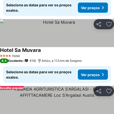
Selecione as datas para ver os preços
Ver preços
exatos.
Partilhar
Ad
Hotel Sa Muvara
Hotel
4 Estrelas
8,5
Excelente
419
Aritzo, a 11.5 km de Sorgono
Selecione as datas para ver os preços
Ver preços
exatos.
Escolha popular
Partilhar
Ad