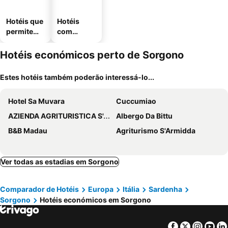
Hotéis que
Hotéis
permitem
com
animais
estaciona
mento
Hotéis económicos perto de Sorgono
Estes hotéis também poderão interessá-lo...
Hotel Sa Muvara
Cuccumiao
AZIENDA AGRITURISTICA S'ARGALASI - B&B - AFFITTACAMERE Loc S'Argalasi Austis
Albergo Da Bittu
B&B Madau
Agriturismo S'Armidda
Ver todas as estadias em Sorgono
Comparador de Hotéis
Europa
Itália
Sardenha
Sorgono
Hotéis económicos em Sorgono
Facebook
Twitter
Insta
Yo