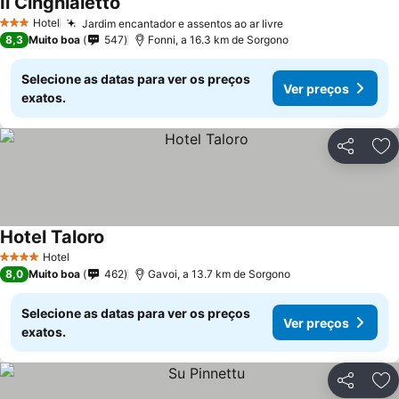
Il Cinghialetto
Hotel
Jardim encantador e assentos ao ar livre
3 Estrelas
8,3
Muito boa
547
Fonni, a 16.3 km de Sorgono
Selecione as datas para ver os preços
Ver preços
exatos.
Partilhar
Ad
Hotel Taloro
Hotel
4 Estrelas
8,0
Muito boa
462
Gavoi, a 13.7 km de Sorgono
Selecione as datas para ver os preços
Ver preços
exatos.
Partilhar
Ad