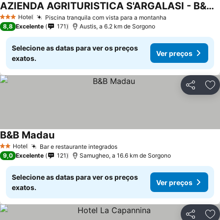
AZIENDA AGRITURISTICA S'ARGALASI - B&B - AFFITTACAMERE Loc S'Argalasi Austis
Hotel
Piscina tranquila com vista para a montanha
3 Estrelas
8,8
Excelente
171
Austis, a 6.2 km de Sorgono
Selecione as datas para ver os preços
Ver preços
exatos.
Partilhar
Ad
B&B Madau
Hotel
Bar e restaurante integrados
2 Estrelas
9,0
Excelente
121
Samugheo, a 16.6 km de Sorgono
Selecione as datas para ver os preços
Ver preços
exatos.
Partilhar
Ad