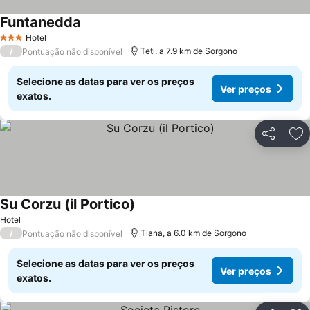
Funtanedda
Hotel
3 Estrelas
/
Teti, a 7.9 km de Sorgono
Pontuação não disponível
Selecione as datas para ver os preços
Ver preços
exatos.
Partilhar
Ad
Su Corzu (il Portico)
Hotel
/
Tiana, a 6.0 km de Sorgono
Pontuação não disponível
Selecione as datas para ver os preços
Ver preços
exatos.