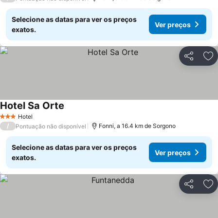
Selecione as datas para ver os preços
Ver preços
exatos.
Partilhar
Ad
Hotel Sa Orte
Hotel
3 Estrelas
/
Fonni, a 16.4 km de Sorgono
Pontuação não disponível
Selecione as datas para ver os preços
Ver preços
exatos.
Partilhar
Ad