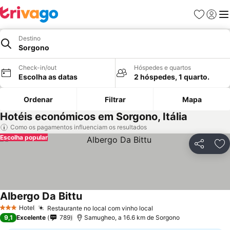
Favoritos
Iniciar
Me
Destino
Sorgono
Check-in/out
Hóspedes e quartos
Escolha as datas
2 hóspedes, 1 quarto.
Ordenar
Filtrar
Mapa
Hotéis económicos em Sorgono, Itália
Como os pagamentos influenciam os resultados
Escolha popular
Partilhar
Ad
Albergo Da Bittu
Hotel
Restaurante no local com vinho local
3 Estrelas
9,1
Excelente
789
Samugheo, a 16.6 km de Sorgono