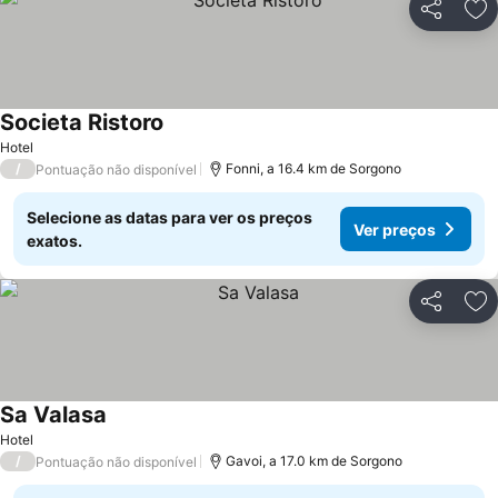
Partilhar
Ad
Societa Ristoro
Hotel
/
Fonni, a 16.4 km de Sorgono
Pontuação não disponível
Selecione as datas para ver os preços
Ver preços
exatos.
Partilhar
Ad
Sa Valasa
Hotel
/
Gavoi, a 17.0 km de Sorgono
Pontuação não disponível