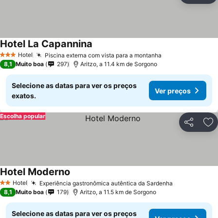
Hotel La Capannina
Hotel
Piscina externa com vista para a montanha
3 Estrelas
8,1
Muito boa
297
Aritzo, a 11.4 km de Sorgono
Selecione as datas para ver os preços
Ver preços
exatos.
Escolha popular
Partilhar
Ad
Hotel Moderno
Hotel
Experiência gastronômica autêntica da Sardenha
2 Estrelas
8,1
Muito boa
179
Aritzo, a 11.5 km de Sorgono
Selecione as datas para ver os preços