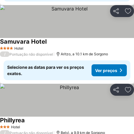
Partilhar
Ad
Samuvara Hotel
Hotel
4 Estrelas
/
Aritzo, a 10.1 km de Sorgono
Pontuação não disponível
Selecione as datas para ver os preços
Ver preços
exatos.
Partilhar
Ad
Phillyrea
Hotel
3 Estrelas
/
Belvì, a 9.9 km de Sorgono
Pontuação não disponível