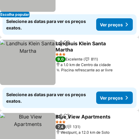
Escolha popular
Selecione as datas para ver os preços
Ver preços
exatos.
Landhuis Klein Santa
Partilhar
Adicionar aos favoritos
Martha
3 Estrelas
9,0
Excelente
811
a 1.0 km de Centro da cidade
Piscina refrescante ao ar livre
Selecione as datas para ver os preços
Ver preços
exatos.
Blue View Apartments
Partilhar
Adicionar aos favoritos
3 Estrelas
7,4
131
Westpunt, a 12.0 km de Soto