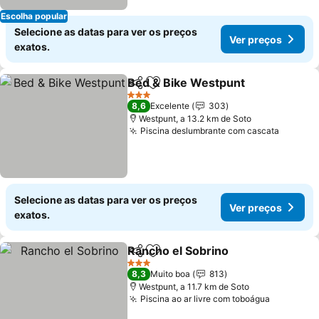
Escolha popular
Selecione as datas para ver os preços
Ver preços
exatos.
Bed & Bike Westpunt
Partilhar
Adicionar aos favoritos
3 Estrelas
8,6
Excelente
303
Westpunt, a 13.2 km de Soto
Piscina deslumbrante com cascata
Selecione as datas para ver os preços
Ver preços
exatos.
Rancho el Sobrino
Partilhar
Adicionar aos favoritos
3 Estrelas
8,3
Muito boa
813
Westpunt, a 11.7 km de Soto
Piscina ao ar livre com toboágua