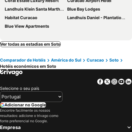
Coral Estate Luxury Resort
Curacao Airport Hotel
Landhuis Klein Santa Martha Boutique Hotel Restaurant.
Blue Bay Lodges
Habitat Curacao
Landhuis Daniel - Plantation House
Blue View Apartments
Ver todas as estadias em Soto
Comparador de Hotéis
América do Sul
Curacao
Soto
Hotéis económicos em Soto
Facebook
Twitter
Insta
Yo
Selecione o seu país
Adicionar no Google
Encontre facilmente os nossos
resultados: adicione o trivago como
fonte preferencial no Google.
Empresa