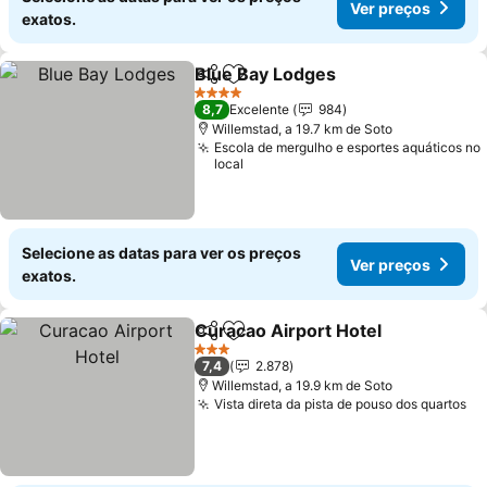
Ver preços
exatos.
Blue Bay Lodges
Partilhar
Adicionar aos favoritos
4 Estrelas
8,7
Excelente
984
Willemstad, a 19.7 km de Soto
Escola de mergulho e esportes aquáticos no
local
Selecione as datas para ver os preços
Ver preços
exatos.
Curacao Airport Hotel
Partilhar
Adicionar aos favoritos
3 Estrelas
7,4
2.878
Willemstad, a 19.9 km de Soto
Vista direta da pista de pouso dos quartos