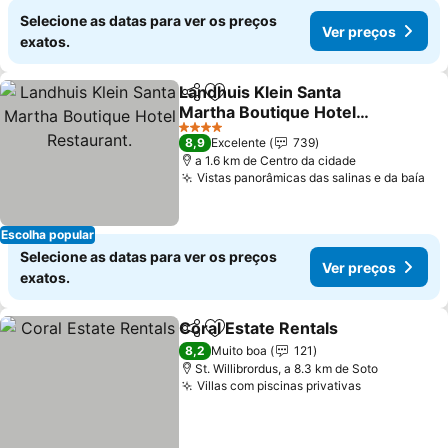
Selecione as datas para ver os preços
Ver preços
exatos.
Landhuis Klein Santa
Partilhar
Adicionar aos favoritos
Martha Boutique Hotel
Restaurant.
4 Estrelas
8,9
Excelente
739
a 1.6 km de Centro da cidade
Vistas panorâmicas das salinas e da baía
Escolha popular
Selecione as datas para ver os preços
Ver preços
exatos.
Coral Estate Rentals
Partilhar
Adicionar aos favoritos
8,2
Muito boa
121
St. Willibrordus, a 8.3 km de Soto
Villas com piscinas privativas