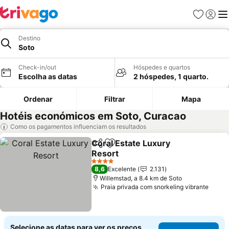
Favoritos
Iniciar
Me
Destino
Soto
Check-in/out
Hóspedes e quartos
Escolha as datas
2 hóspedes, 1 quarto.
Ordenar
Filtrar
Mapa
Hotéis económicos em Soto, Curacao
Como os pagamentos influenciam os resultados
Coral Estate Luxury
Partilhar
Adicionar aos favoritos
Resort
4 Estrelas
8,6
Excelente
2.131
Willemstad, a 8.4 km de Soto
Praia privada com snorkeling vibrante
Selecione as datas para ver os preços