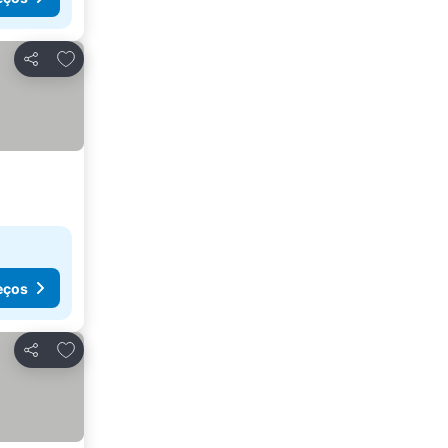
Adicionar aos favoritos
Partilhar
eços
Adicionar aos favoritos
Partilhar