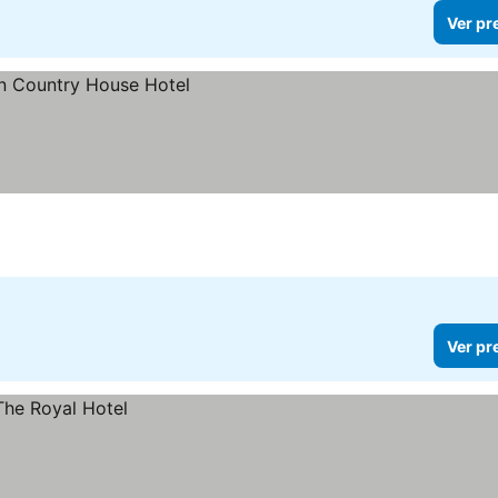
Ver pr
Ver pr