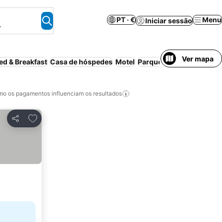
PT · €
Menu
Iniciar sessão
.
Ver mapa
ed & Breakfast
Casa de hóspedes
Motel
Parque de campismo
Ba
o os pagamentos influenciam os resultados
Adicionar aos favoritos
Partilhar