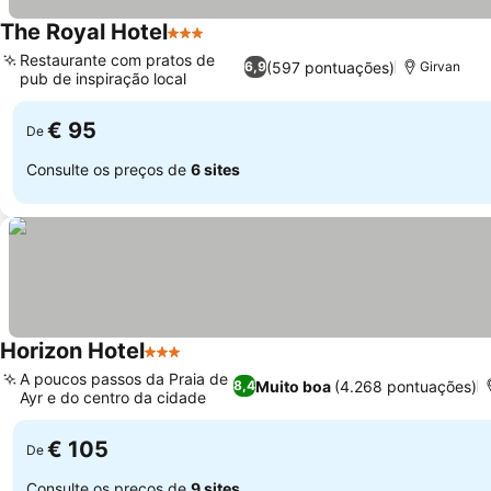
The Royal Hotel
3 Estrelas
Ver preços
Restaurante com pratos de
(597 pontuações)
6,9
Girvan
pub de inspiração local
Ver preços
€ 95
De
Consulte os preços de
6 sites
Horizon Hotel
3 Estrelas
Ver preços
A poucos passos da Praia de
Muito boa
(4.268 pontuações)
8,4
Ayr e do centro da cidade
Ver preços
€ 105
De
Consulte os preços de
9 sites