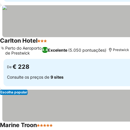
Carlton Hotel
3 Estrelas
Ver preços
Perto do Aeroporto
Excelente
(5.050 pontuações)
8,8
Prestwick
de Prestwick
Ver preços
€ 228
De
Consulte os preços de
9 sites
Escolha popular
Marine Troon
5 Estrelas
Ver preços