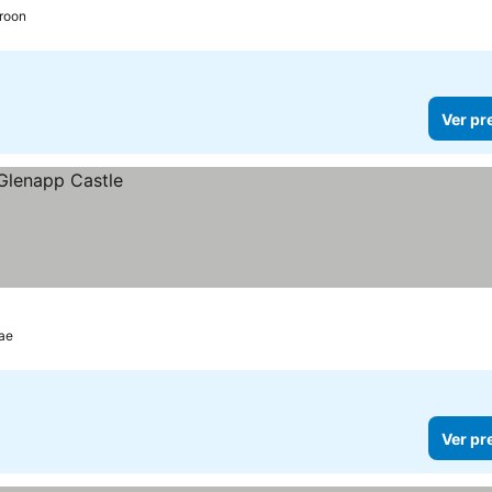
roon
Ver pr
rae
Ver pr