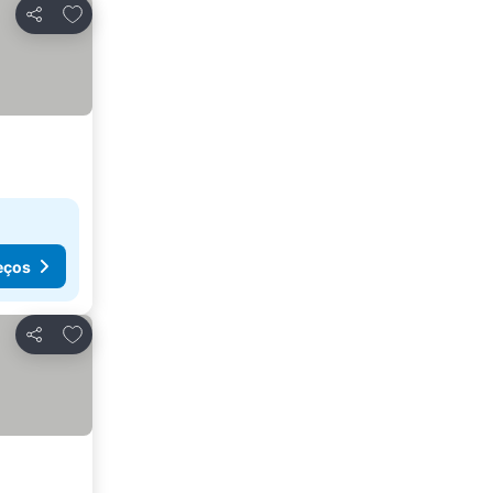
Adicionar aos favoritos
Partilhar
eços
Adicionar aos favoritos
Partilhar