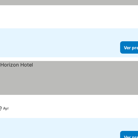
Ver pr
Ayr
Ver pr