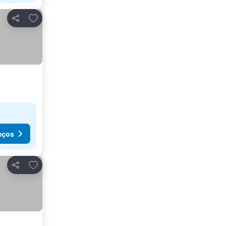
Adicionar aos favoritos
Partilhar
eços
Adicionar aos favoritos
Partilhar