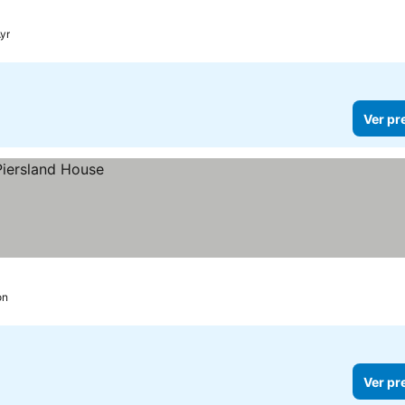
yr
Ver pr
on
Ver pr