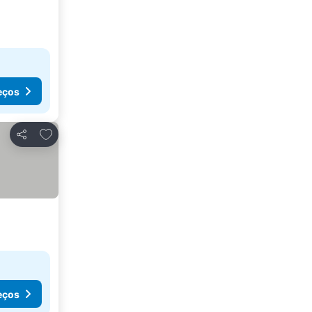
eços
Adicionar aos favoritos
Partilhar
eços