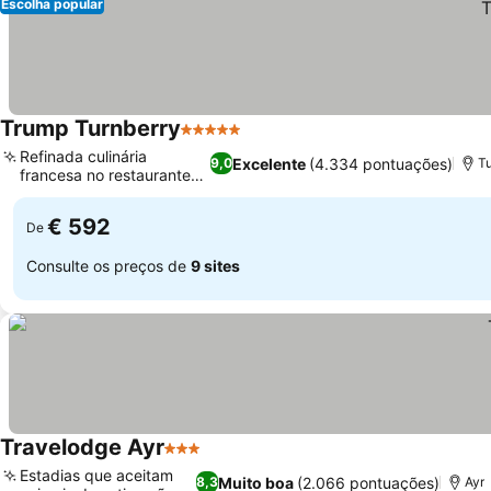
Escolha popular
Trump Turnberry
5 Estrelas
Ver preços
Refinada culinária
Excelente
(4.334 pontuações)
9,0
T
francesa no restaurante
Ver preços
1906
€ 592
De
Consulte os preços de
9 sites
Travelodge Ayr
3 Estrelas
Ver preços
Estadias que aceitam
Muito boa
(2.066 pontuações)
8,3
Ayr