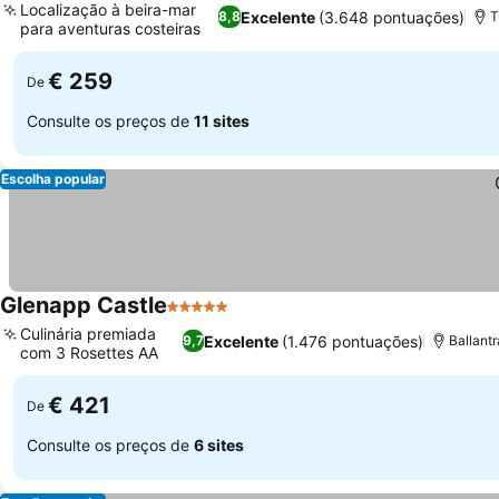
Localização à beira-mar
Excelente
(3.648 pontuações)
8,8
T
para aventuras costeiras
Ver preços
€ 259
De
Consulte os preços de
11 sites
Escolha popular
Glenapp Castle
5 Estrelas
Ver preços
Culinária premiada
Excelente
(1.476 pontuações)
9,7
Ballant
com 3 Rosettes AA
Ver preços
€ 421
De
Consulte os preços de
6 sites