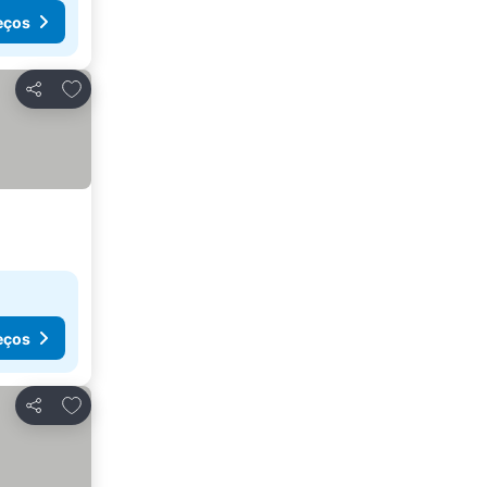
eços
Adicionar aos favoritos
Partilhar
eços
Adicionar aos favoritos
Partilhar