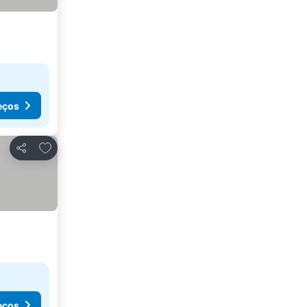
eços
Adicionar aos favoritos
Partilhar
eços