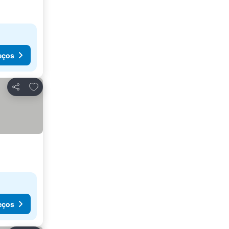
eços
Adicionar aos favoritos
Partilhar
eços