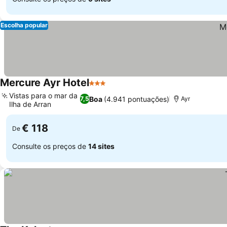
Escolha popular
Mercure Ayr Hotel
3 Estrelas
Ver preços
Vistas para o mar da
Boa
(4.941 pontuações)
7,5
Ayr
Ilha de Arran
Ver preços
€ 118
De
Consulte os preços de
14 sites