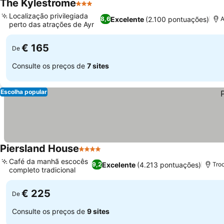
The Kylestrome
3 Estrelas
Ver preços
Localização privilegiada
Excelente
(2.100 pontuações)
8,6
A
perto das atrações de Ayr
Ver preços
€ 165
De
Consulte os preços de
7 sites
Escolha popular
Piersland House
4 Estrelas
Ver preços
Café da manhã escocês
Excelente
(4.213 pontuações)
9,2
Tro
completo tradicional
Ver preços
€ 225
De
Consulte os preços de
9 sites