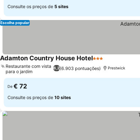
Consulte os preços de
5 sites
Escolha popular
Adamton Country House Hotel
3 Estrelas
Ver preços
Restaurante com vista
(6.903 pontuações)
6,2
Prestwick
para o jardim
Ver preços
€ 72
De
Consulte os preços de
10 sites