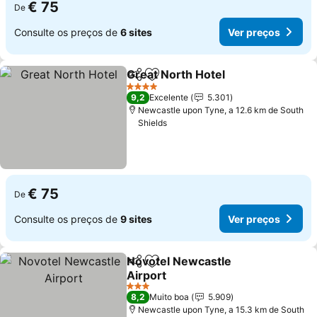
€ 75
De
Consulte os preços de
6 sites
Ver preços
Great North Hotel
Partilhar
Adicionar aos favoritos
Ver preç
4 Estrelas
9,2
Excelente
5.301
Newcastle upon Tyne, a 12.6 km de South
Shields
€ 75
De
Consulte os preços de
9 sites
Ver preços
Novotel Newcastle
Partilhar
Adicionar aos favoritos
Airport
Ver preços
3 Estrelas
8,2
Muito boa
5.909
Newcastle upon Tyne, a 15.3 km de South