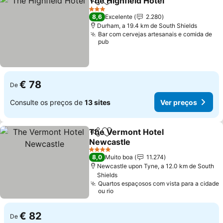
The Highfield Hotel
Partilhar
Adicionar aos favoritos
Ver pr
3 Estrelas
8,6
Excelente
2.280
Durham, a 19.4 km de South Shields
Bar com cervejas artesanais e comida de
pub
€ 78
De
Consulte os preços de
13 sites
Ver preços
The Vermont Hotel
Partilhar
Adicionar aos favoritos
Newcastle
Ver preços
4 Estrelas
8,0
Muito boa
11.274
Newcastle upon Tyne, a 12.0 km de South
Shields
Quartos espaçosos com vista para a cidade
ou rio
€ 82
De