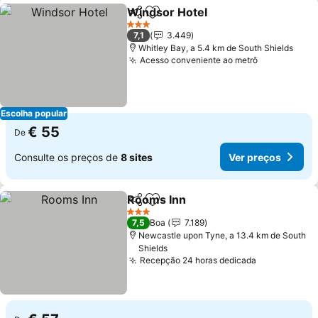
Windsor Hotel
Partilhar
Adicionar aos favoritos
Ver preços
3 Estrelas
7,1
3.449
Whitley Bay, a 5.4 km de South Shields
Acesso conveniente ao metrô
Ver preços
Escolha popular
€ 55
De
Consulte os preços de
8 sites
Ver preços
Rooms Inn
Partilhar
Adicionar aos favoritos
Ver preços
3 Estrelas
7,5
Boa
7.189
Newcastle upon Tyne, a 13.4 km de South
Shields
Recepção 24 horas dedicada
Ver preços