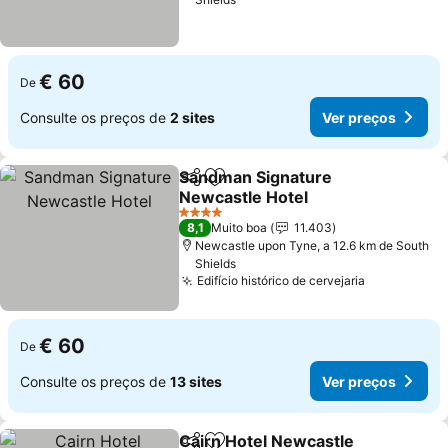
€ 60
De
Consulte os preços de
2 sites
Ver preços
Sandman Signature
Partilhar
Adicionar aos favoritos
Newcastle Hotel
Ver preços
4 Estrelas
8,1
Muito boa
11.403
Newcastle upon Tyne, a 12.6 km de South
Shields
Edifício histórico de cervejaria
Ver preços
€ 60
De
Consulte os preços de
13 sites
Ver preços
Cairn Hotel Newcastle