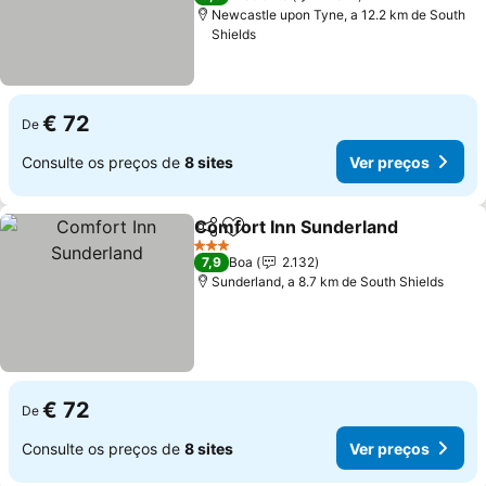
Newcastle upon Tyne, a 12.2 km de South
Shields
€ 72
De
Consulte os preços de
8 sites
Ver preços
Comfort Inn Sunderland
Partilhar
Adicionar aos favoritos
Ve
3 Estrelas
7,9
Boa
2.132
Sunderland, a 8.7 km de South Shields
€ 72
De
Consulte os preços de
8 sites
Ver preços