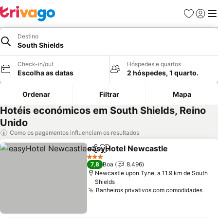
Favoritos
Iniciar
Me
Destino
South Shields
Check-in/out
Hóspedes e quartos
Escolha as datas
2 hóspedes, 1 quarto.
Ordenar
Filtrar
Mapa
Hotéis económicos em South Shields, Reino
Unido
Como os pagamentos influenciam os resultados
easyHotel Newcastle
Partilhar
Adicionar aos favoritos
Ver 
3 Estrelas
7,8
Boa
8.496
Newcastle upon Tyne, a 11.9 km de South
Shields
Banheiros privativos com comodidades
Ver 