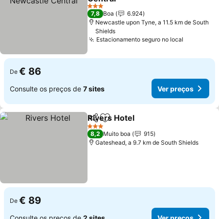
Ver preços
3 Estrelas
7,8
Boa
6.924
Newcastle upon Tyne, a 11.5 km de South
Shields
Estacionamento seguro no local
Ver preço
€ 86
De
Consulte os preços de
7 sites
Ver preços
Rivers Hotel
Partilhar
Adicionar aos favoritos
Ver preços
3 Estrelas
8,2
Muito boa
915
Gateshead, a 9.7 km de South Shields
€ 89
De
Consulte os preços de
2 sites
Ver preços