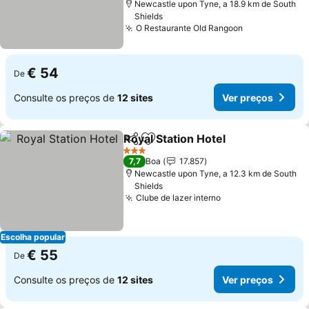
Newcastle upon Tyne, a 18.9 km de South
Shields
O Restaurante Old Rangoon
Ver preços
€ 54
De
Consulte os preços de
12 sites
Ver preços
Royal Station Hotel
Partilhar
Adicionar aos favoritos
Ver pre
3 Estrelas
7,7
Boa
17.857
Newcastle upon Tyne, a 12.3 km de South
Shields
Clube de lazer interno
Ver preços
Escolha popular
€ 55
De
Consulte os preços de
12 sites
Ver preços