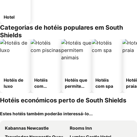
Hotel
Categorias de hotéis populares em South
Shields
Hotéis de
Hotéis
Hotéis que
Hotéis
Hotéi
luxo
com
permitem
com spa
praia
piscinas
animais
Hotéis económicos perto de South Shields
Estes hotéis também poderão interessá-lo...
Kabannas Newcastle
Rooms Inn
Travelodge Newcastle Quayside
Lumley Castle Hotel