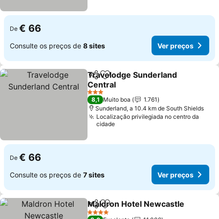
€ 66
De
Consulte os preços de
8 sites
Ver preços
Travelodge Sunderland
Partilhar
Adicionar aos favoritos
Central
Ver preços
3 Estrelas
8,1
Muito boa
1.761
Sunderland, a 10.4 km de South Shields
Localização privilegiada no centro da
cidade
€ 66
De
Consulte os preços de
7 sites
Ver preços
Maldron Hotel Newcastle
Partilhar
Adicionar aos favoritos
4 Estrelas