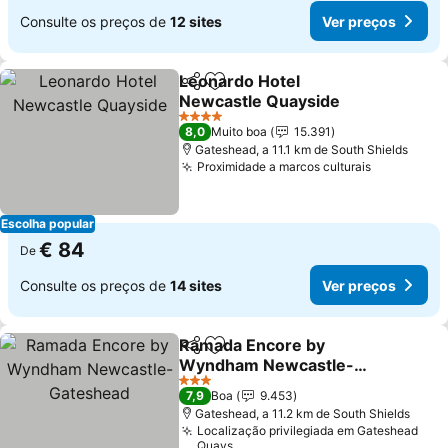
Consulte os preços de
12 sites
Ver preços
Leonardo Hotel
Partilhar
Adicionar aos favoritos
Newcastle Quayside
Ver preços
4 Estrelas
8,0
Muito boa
15.391
Gateshead, a 11.1 km de South Shields
Proximidade a marcos culturais
Ver preço
Escolha popular
€ 84
De
Consulte os preços de
14 sites
Ver preços
Ramada Encore by
Partilhar
Adicionar aos favoritos
Wyndham Newcastle-
Gateshead
Ver preços
3 Estrelas
7,9
Boa
9.453
Gateshead, a 11.2 km de South Shields
Localização privilegiada em Gateshead
Quays