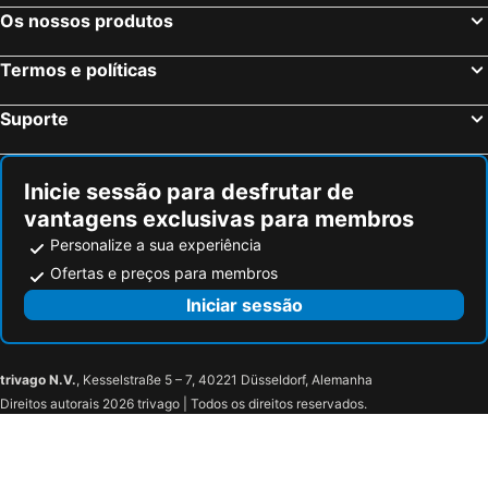
Holiday Inn Express Newcastle Gateshead By Ihg
Hoppers Cottage Guest House
Os nossos produtos
Premier Inn Newcastle - Holystone
Rivers Hotel
Termos e políticas
Premier Inn Sunderland City Centre
Travelodge Sunderland Central
Hansen Hotel
Whites Hotel
Suporte
Grand Hotel Gosforth Park
The Clifton Hotel Newcastle
OYO The Royal Hotel
Delta Hotels Newcastle Gateshead
Inicie sessão para desfrutar de
Little Haven Hotel
The Grand Hotel
vantagens exclusivas para membros
The Metropolitan Guest House
Ocean Inn
Personalize a sua experiência
Travelodge Newcastle Cobalt Business Park
The Cara Guesthouse
Ofertas e preços para membros
The Lemonfield Hotel
The Beach House Boutique Hotel
Iniciar sessão
The Maiden
Holiday Inn Sunderland - City Centre by IHG
Premier Inn Newcastle City Centre Millennium Bridge
Newcastle Jesmond Hotel
trivago N.V.
, Kesselstraße 5 – 7, 40221 Düsseldorf, Alemanha
Kensington House by Warren Collection
Embassy Newcastle, Sure Hotel Collection by Best Western
Direitos autorais 2026 trivago | Todos os direitos reservados.
Beamish Hall Hotel, BW Premier Collection
Travelodge Newcastle Gosforth
Travelodge Newcastle Airport
Travelodge Gateshead