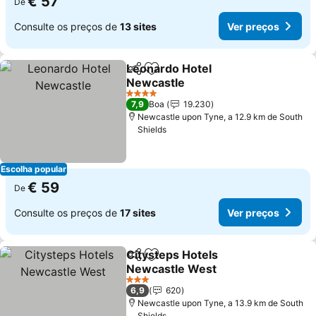
€ 57
De
Consulte os preços de
13 sites
Ver preços
Leonardo Hotel
Partilhar
Adicionar aos favoritos
Newcastle
Ver preços
4 Estrelas
7,9
Boa
19.230
Newcastle upon Tyne, a 12.9 km de South
Shields
Escolha popular
€ 59
De
Consulte os preços de
17 sites
Ver preços
Citysteps Hotels
Partilhar
Adicionar aos favoritos
Newcastle West
Ver preços
3 Estrelas
6,9
620
Newcastle upon Tyne, a 13.9 km de South
Shields