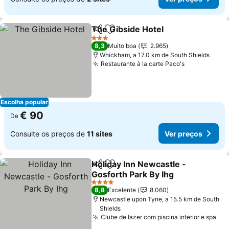
The Gibside Hotel
Partilhar
Adicionar aos favoritos
Ver pre
3 Estrelas
8,3
Muito boa
2.965
Whickham, a 17.0 km de South Shields
Restaurante à la carte Paco's
Ver preços
Escolha popular
€ 90
De
Consulte os preços de
11 sites
Ver preços
Holiday Inn Newcastle -
Partilhar
Adicionar aos favoritos
Gosforth Park By Ihg
Ver preços
4 Estrelas
8,8
Excelente
8.060
Newcastle upon Tyne, a 15.5 km de South
Shields
Clube de lazer com piscina interior e spa
Ver