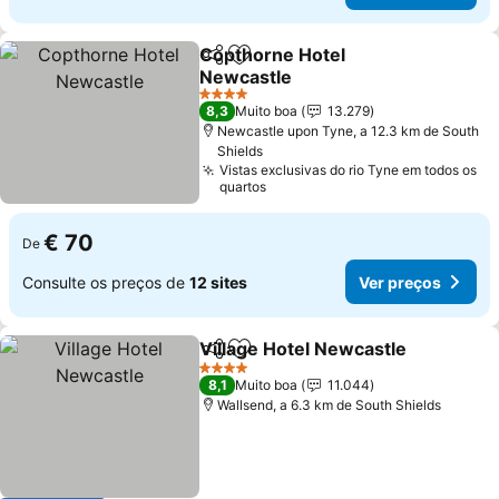
Copthorne Hotel
Partilhar
Adicionar aos favoritos
Newcastle
Ver preços
4 Estrelas
8,3
Muito boa
13.279
Newcastle upon Tyne, a 12.3 km de South
Shields
Vistas exclusivas do rio Tyne em todos os
quartos
€ 70
De
Consulte os preços de
12 sites
Ver preços
Village Hotel Newcastle
Partilhar
Adicionar aos favoritos
Ve
4 Estrelas
8,1
Muito boa
11.044
Wallsend, a 6.3 km de South Shields