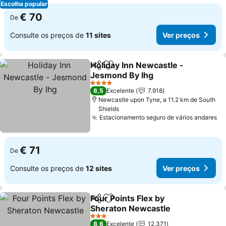
Escolha popular
€ 70
De
Consulte os preços de
11 sites
Ver preços
Holiday Inn Newcastle -
Partilhar
Adicionar aos favoritos
Jesmond By Ihg
Ver preços
4 Estrelas
8,5
Excelente
7.918
Newcastle upon Tyne, a 11.2 km de South
Shields
Estacionamento seguro de vários andares
Ve
€ 71
De
Consulte os preços de
12 sites
Ver preços
Four Points Flex by
Partilhar
Adicionar aos favoritos
Sheraton Newcastle
Ver preços
3 Estrelas
8,6
Excelente
12.371