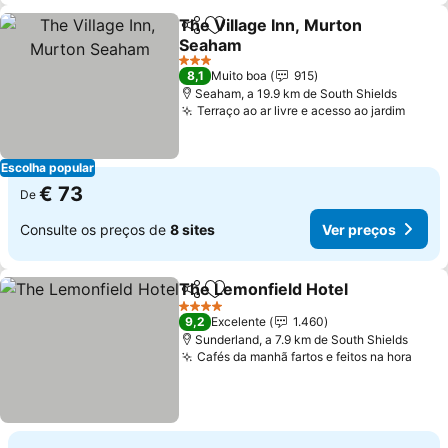
The Village Inn, Murton
Partilhar
Adicionar aos favoritos
Seaham
Ver preços
3 Estrelas
8,1
Muito boa
915
Seaham, a 19.9 km de South Shields
Terraço ao ar livre e acesso ao jardim
Ver p
Escolha popular
€ 73
De
Consulte os preços de
8 sites
Ver preços
The Lemonfield Hotel
Partilhar
Adicionar aos favoritos
Ver 
4 Estrelas
9,2
Excelente
1.460
Sunderland, a 7.9 km de South Shields
Cafés da manhã fartos e feitos na hora
Ver 