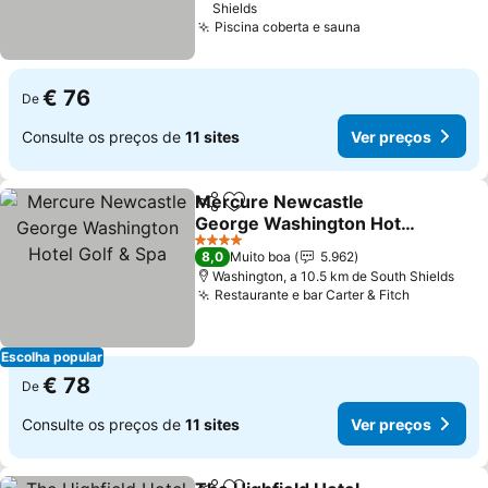
Shields
Piscina coberta e sauna
Ver preços
€ 76
De
Consulte os preços de
11 sites
Ver preços
Mercure Newcastle
Partilhar
Adicionar aos favoritos
George Washington Hotel
Golf & Spa
Ver preços
4 Estrelas
8,0
Muito boa
5.962
Washington, a 10.5 km de South Shields
Restaurante e bar Carter & Fitch
Ver preç
Escolha popular
€ 78
De
Consulte os preços de
11 sites
Ver preços