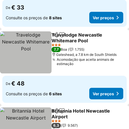
€ 33
De
Consulte os preços de
8 sites
Ver preços
Travelodge Newcastle
Partilhar
Adicionar aos favoritos
Whitemare Pool
Ver preços
3 Estrelas
7,7
Boa
1.755
Gateshead, a 7.8 km de South Shields
Acomodação que aceita animais de
estimação
€ 48
De
Consulte os preços de
6 sites
Ver preços
Britannia Hotel Newcastle
Partilhar
Adicionar aos favoritos
Airport
Ver preços
3 Estrelas
6,3
9.567