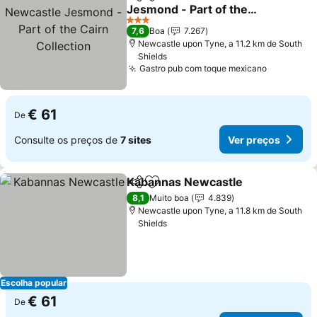
Partilhar
Adicionar aos favoritos
Jesmond - Part of the
Cairn Collection
Ver preços
3 Estrelas
7,6
Boa
7.267
Newcastle upon Tyne, a 11.2 km de South
Shields
Gastro pub com toque mexicano
Ver preç
€ 61
De
Consulte os preços de
7 sites
Ver preços
Kabannas Newcastle
Partilhar
Adicionar aos favoritos
Ver p
8,1
Muito boa
4.839
Newcastle upon Tyne, a 11.8 km de South
Shields
Escolha popular
€ 61
De