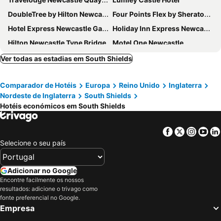
DoubleTree by Hilton Newcastle International Airport
Four Points Flex by Sheraton Newcastle
Hotel Express Newcastle Gateshead
Holiday Inn Express Newcastle City Centre By Ihg
Hilton Newcastle Tyne Bridge
Motel One Newcastle
Maldron Hotel Newcastle
County Hotel Newcastle
Ver todas as estadias em South Shields
Metro Inns Newcastle
Leonardo Hotel Newcastle Quayside
Comparador de Hotéis
Europa
Reino Unido
Inglaterra
Royal Station Hotel
Hampton by Hilton Newcastle
Nordeste de Inglaterra
South Shields
The Sea Hotel
Grey Street Hotel
Hotéis económicos em South Shields
INNSiDE by Meliá Newcastle
Leonardo Hotel Newcastle
Britannia Hotel Newcastle Airport
Holiday Inn Newcastle - Jesmond By Ihg
Facebook
Twitter
Insta
Yo
Selecione o seu país
Travelodge Newcastle Central
easyHotel Newcastle
Durham House Hotel
Copthorne Hotel Newcastle
Adicionar no Google
Premier Inn Newcastle City Centre (The Gate) hotel
Great North Hotel
Encontre facilmente os nossos
Premier Inn Newcastle Airport
Grand Hotel Sunderland
resultados: adicione o trivago como
fonte preferencial no Google.
Hilton Garden Inn Sunderland
Premier Inn Newcastle Quayside
Empresa
Crowne Plaza Newcastle - Stephenson Quarter By Ihg
Sandman Signature Newcastle Hotel