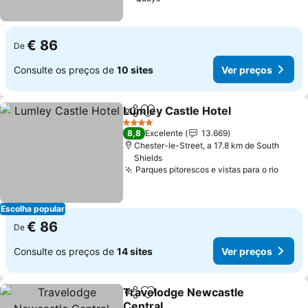
€ 86
De
Consulte os preços de
10 sites
Ver preços
Lumley Castle Hotel
Partilhar
Adicionar aos favoritos
Ver p
4 Estrelas
8,8
Excelente
13.669
Chester-le-Street, a 17.8 km de South
Shields
Parques pitorescos e vistas para o rio
Ver p
Escolha popular
€ 86
De
Consulte os preços de
14 sites
Ver preços
Travelodge Newcastle
Partilhar
Adicionar aos favoritos
Central