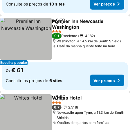
Consulte os preços de
10 sites
Ver preços
Premier Inn Newcastle
Partilhar
Adicionar aos favoritos
Washington
Ver preços
3 Estrelas
9,1
Excelente
4.182
Washington, a 14.5 km de South Shields
Café da manhã quente feito na hora
Ver pr
Escolha popular
€ 61
De
Consulte os preços de
6 sites
Ver preços
Whites Hotel
Partilhar
Adicionar aos favoritos
Ver preços
3 Estrelas
6,7
2.518
Newcastle upon Tyne, a 11.3 km de South
Shields
Opções de quartos para famílias
Ver preç