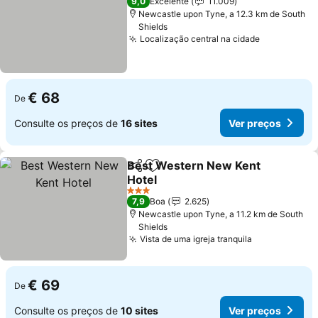
9,0
Excelente
11.009
Newcastle upon Tyne, a 12.3 km de South
Shields
Localização central na cidade
Ver preços
€ 68
De
Consulte os preços de
16 sites
Ver preços
Best Western New Kent
Partilhar
Adicionar aos favoritos
Hotel
Ver preços
3 Estrelas
7,9
Boa
2.625
Newcastle upon Tyne, a 11.2 km de South
Shields
Vista de uma igreja tranquila
Ver preços
€ 69
De
Consulte os preços de
10 sites
Ver preços