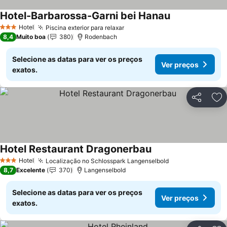
Hotel-Barbarossa-Garni bei Hanau
Hotel
Piscina exterior para relaxar
3 Estrelas
8,4
Muito boa
380
Rodenbach
Selecione as datas para ver os preços
Ver preços
exatos.
Partilhar
Ad
Hotel Restaurant Dragonerbau
Hotel
Localização no Schlosspark Langenselbold
3 Estrelas
8,7
Excelente
370
Langenselbold
Selecione as datas para ver os preços
Ver preços
exatos.