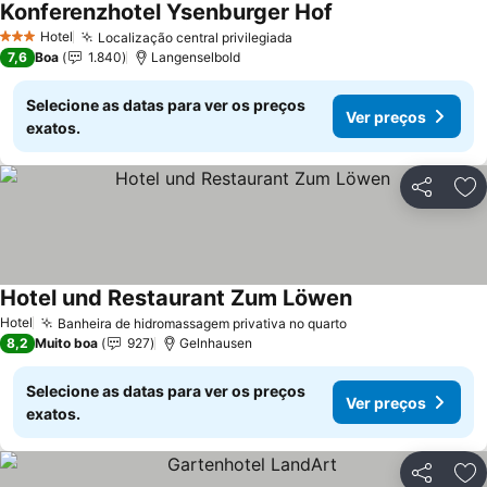
Konferenzhotel Ysenburger Hof
Hotel
Localização central privilegiada
3 Estrelas
7,6
Boa
1.840
Langenselbold
Selecione as datas para ver os preços
Ver preços
exatos.
Partilhar
Ad
Hotel und Restaurant Zum Löwen
Hotel
Banheira de hidromassagem privativa no quarto
8,2
Muito boa
927
Gelnhausen
Selecione as datas para ver os preços
Ver preços
exatos.
Partilhar
Ad