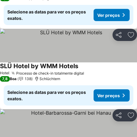
Selecione as datas para ver os preços
Ver preços
exatos.
Partilhar
Ad
SLÜ Hotel by WMM Hotels
Hotel
Processo de check-in totalmente digital
7,8
Boa
138
Schlüchtern
Selecione as datas para ver os preços
Ver preços
exatos.
Partilhar
Ad