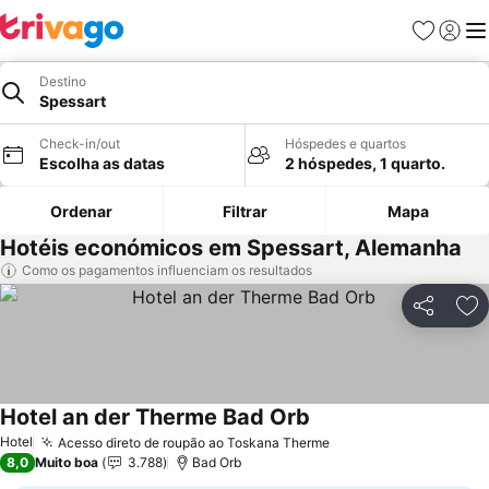
Favoritos
Iniciar
Me
Destino
Spessart
Check-in/out
Hóspedes e quartos
Escolha as datas
2 hóspedes, 1 quarto.
Ordenar
Filtrar
Mapa
Hotéis económicos em Spessart, Alemanha
Como os pagamentos influenciam os resultados
Partilhar
Ad
Hotel an der Therme Bad Orb
Hotel
Acesso direto de roupão ao Toskana Therme
8,0
Muito boa
3.788
Bad Orb