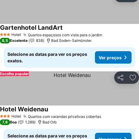
Gartenhotel LandArt
Hotel
Quartos espaçosos com vista para o jardim
3 Estrelas
8,5
Excelente
838
Bad Soden-Salmünster
Selecione as datas para ver os preços
Ver preços
exatos.
Escolha popular
Partilhar
Ad
Hotel Weidenau
Hotel
Quartos com varandas privativas cobertas
3 Estrelas
7,8
Boa
1.289
Bad Orb
Selecione as datas para ver os preços