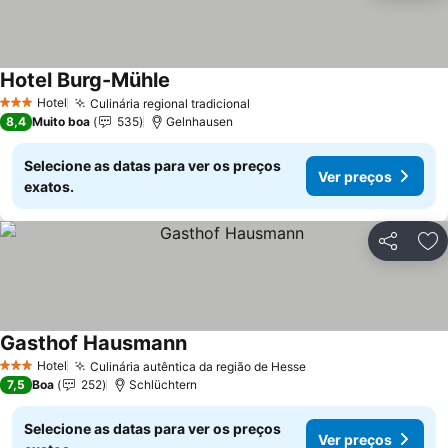
Hotel Burg-Mühle
Hotel
Culinária regional tradicional
3 Estrelas
8,4
Muito boa
535
Gelnhausen
Selecione as datas para ver os preços
Ver preços
exatos.
Partilhar
Ad
Gasthof Hausmann
Hotel
Culinária autêntica da região de Hesse
3 Estrelas
7,5
Boa
252
Schlüchtern
Selecione as datas para ver os preços
Ver preços