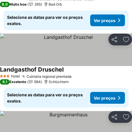
3 Estrelas
8,0
Muito boa
265
Bad Orb
Selecione as datas para ver os preços
Ver preços
exatos.
Partilhar
Ad
Landgasthof Druschel
Hotel
Culinária regional premiada
3 Estrelas
9,1
Excelente
684
Schlüchtern
Selecione as datas para ver os preços
Ver preços
exatos.
Partilhar
Ad