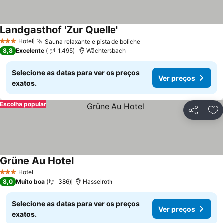
Landgasthof 'Zur Quelle'
Hotel
Sauna relaxante e pista de boliche
3 Estrelas
8,8
Excelente
1.495
Wächtersbach
Selecione as datas para ver os preços
Ver preços
exatos.
Escolha popular
Partilhar
Ad
Grüne Au Hotel
Hotel
3 Estrelas
8,0
Muito boa
386
Hasselroth
Selecione as datas para ver os preços
Ver preços
exatos.