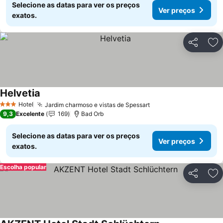
Selecione as datas para ver os preços
Ver preços
exatos.
Partilhar
Ad
Helvetia
Hotel
Jardim charmoso e vistas de Spessart
3 Estrelas
9,3
Excelente
169
Bad Orb
Selecione as datas para ver os preços
Ver preços
exatos.
Escolha popular
Partilhar
Ad