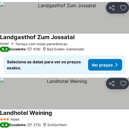
Partilhar
Ad
Landgasthof Zum Jossatal
Hotel
Terraço com vistas panorâmicas
9,3
Excelente
618
Bad Soden-Salmünster
Selecione as datas para ver os preços
Ver preços
exatos.
Partilhar
Ad
Landhotel Weining
Hotel
3 Estrelas
8,8
Excelente
275
Schlüchtern