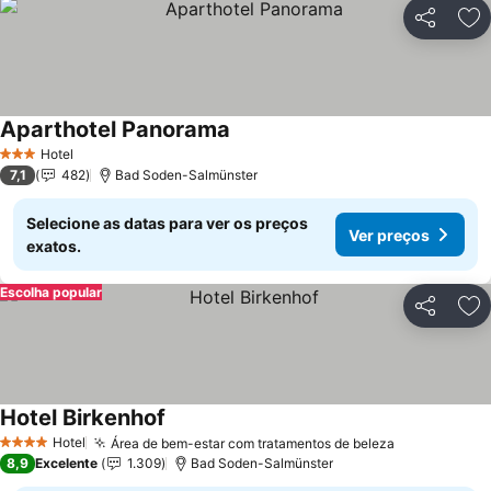
Partilhar
Ad
Aparthotel Panorama
Hotel
3 Estrelas
7,1
482
Bad Soden-Salmünster
Selecione as datas para ver os preços
Ver preços
exatos.
Escolha popular
Partilhar
Ad
Hotel Birkenhof
Hotel
Área de bem-estar com tratamentos de beleza
4 Estrelas
8,9
Excelente
1.309
Bad Soden-Salmünster