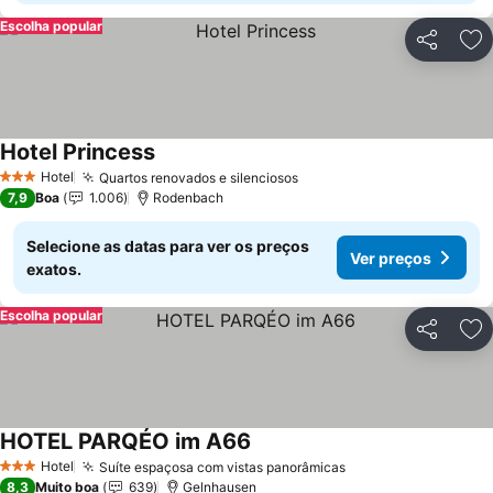
Escolha popular
Partilhar
Ad
Hotel Princess
Hotel
Quartos renovados e silenciosos
3 Estrelas
7,9
Boa
1.006
Rodenbach
Selecione as datas para ver os preços
Ver preços
exatos.
Escolha popular
Partilhar
Ad
HOTEL PARQÉO im A66
Hotel
Suíte espaçosa com vistas panorâmicas
3 Estrelas
8,3
Muito boa
639
Gelnhausen