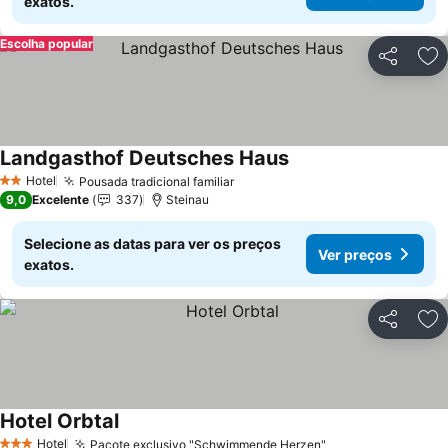
exatos.
Escolha popular
Partilhar
Ad
Landgasthof Deutsches Haus
Hotel
Pousada tradicional familiar
2 Estrelas
9,0
Excelente
337
Steinau
Selecione as datas para ver os preços
Ver preços
exatos.
Partilhar
Ad
Hotel Orbtal
Hotel
Pacote exclusivo "Schwimmende Herzen"