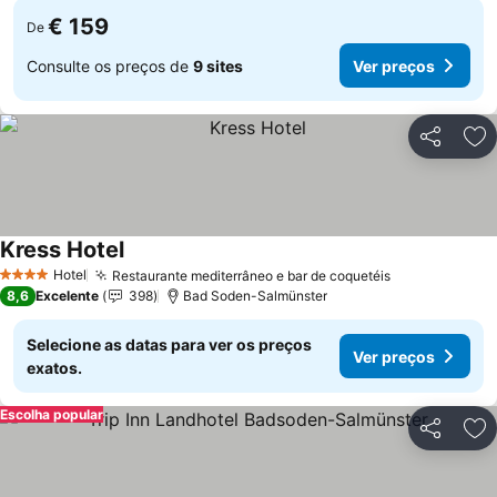
€ 159
De
Consulte os preços de
9 sites
Ver preços
Partilhar
Ad
Kress Hotel
Hotel
Restaurante mediterrâneo e bar de coquetéis
4 Estrelas
8,6
Excelente
398
Bad Soden-Salmünster
Selecione as datas para ver os preços
Ver preços
exatos.
Escolha popular
Partilhar
Ad