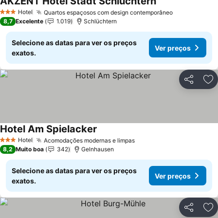
AKZENT Hotel Stadt Schlüchtern
Hotel
Quartos espaçosos com design contemporâneo
3 Estrelas
8,7
Excelente
1.019
Schlüchtern
Selecione as datas para ver os preços
Ver preços
exatos.
Partilhar
Ad
Hotel Am Spielacker
Hotel
Acomodações modernas e limpas
3 Estrelas
8,2
Muito boa
342
Gelnhausen
Selecione as datas para ver os preços
Ver preços
exatos.
Partilhar
Ad