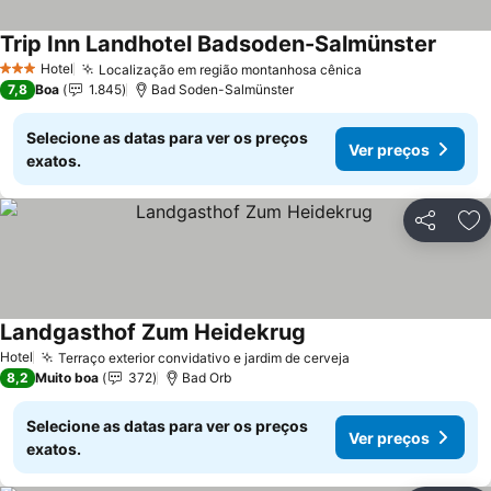
Trip Inn Landhotel Badsoden-Salmünster
Hotel
Localização em região montanhosa cênica
3 Estrelas
7,8
Boa
1.845
Bad Soden-Salmünster
Selecione as datas para ver os preços
Ver preços
exatos.
Partilhar
Ad
Landgasthof Zum Heidekrug
Hotel
Terraço exterior convidativo e jardim de cerveja
8,2
Muito boa
372
Bad Orb
Selecione as datas para ver os preços
Ver preços
exatos.