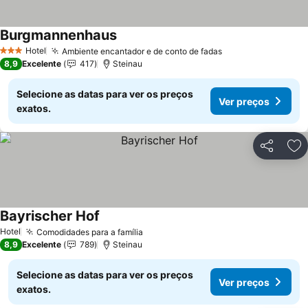
Burgmannenhaus
Hotel
Ambiente encantador e de conto de fadas
3 Estrelas
8,9
Excelente
417
Steinau
Selecione as datas para ver os preços
Ver preços
exatos.
Partilhar
Ad
Bayrischer Hof
Hotel
Comodidades para a família
8,9
Excelente
789
Steinau
Selecione as datas para ver os preços
Ver preços
exatos.