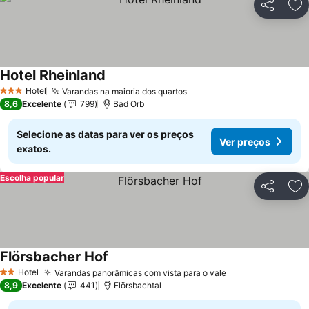
Partilhar
Ad
Hotel Rheinland
Hotel
Varandas na maioria dos quartos
3 Estrelas
8,6
Excelente
799
Bad Orb
Selecione as datas para ver os preços
Ver preços
exatos.
Escolha popular
Partilhar
Ad
Flörsbacher Hof
Hotel
Varandas panorâmicas com vista para o vale
2 Estrelas
8,9
Excelente
441
Flörsbachtal