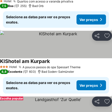
Hotel
Quartos com acesso a varanda privativa
1 Estrelas
7,5
Boa
255
Bad Orb
Selecione as datas para ver os preços
Ver preços
exatos.
Partilhar
Ad
KIShotel am Kurpark
Hotel
A poucos passos do spa Spessart Therme
3 Estrelas
8,8
Excelente
603
Bad Soden-Salmünster
Selecione as datas para ver os preços
Ver preços
exatos.
Escolha popular
Partilhar
Ad