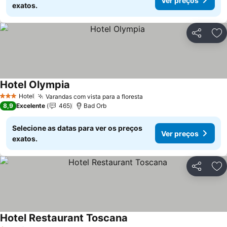
Ver preços
exatos.
Partilhar
Ad
Hotel Olympia
Hotel
Varandas com vista para a floresta
3 Estrelas
8,9
Excelente
465
Bad Orb
Selecione as datas para ver os preços
Ver preços
exatos.
Partilhar
Ad
Hotel Restaurant Toscana