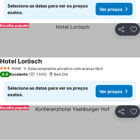
Selecione as datas para ver os preços
Ver preços
exatos.
Escolha popular
Partilhar
Ad
Hotel Lorösch
Hotel
Estacionamento privativo com acesso fácil
3 Estrelas
8,6
Excelente
1.100
Bad Orb
Selecione as datas para ver os preços
Ver preços
exatos.
Escolha popular
Partilhar
Ad