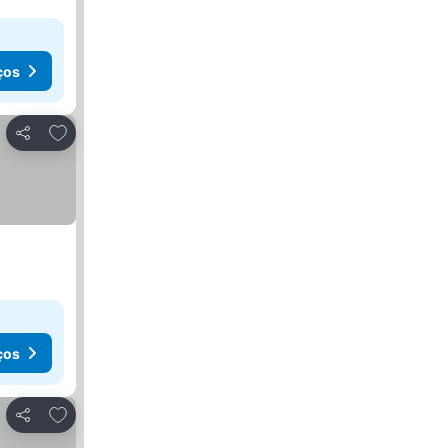
ços
Adicionar aos favoritos
Partilhar
ços
Adicionar aos favoritos
Partilhar