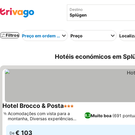
Destino
Filtros
Preço em ordem crescente
Preço
Localiz
Hotéis económicos em Splü
Hotel Brocco & Posta
3 Estrelas
Ver preços
Acomodações com vista para a
Muito boa
(691 pontu
8,2
montanha, Diversas experiências
Ver preços
gastronômicas
€ 103
De