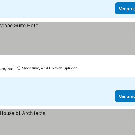
Ver pre
uações)
Madesimo, a 14.0 km de Splügen
Ver pre