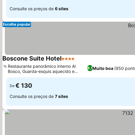
Consulte os preços de
6 sites
Escolha popular
Boscone Suite Hotel
4 Estrelas
Ver preços
Restaurante panorâmico interno Al
Muito boa
(950 pont
8,1
Bosco, Guarda-esquis aquecido e
Ver preços
aluguel no local
€ 130
De
Consulte os preços de
7 sites