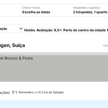
Check-in/out
Hóspedes e quartos
Escolha as datas
2 hóspedes, 1 quarto
ação
Hotéis
Avaliação: 8,0+
Perto do centro da cidade
gen, Suíça
Com
ações)
S. Bernardino, a 14.2 km de Splügen