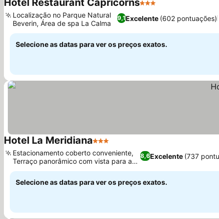
Hotel Restaurant Capricorns
3 Estrelas
Ver preços
Localização no Parque Natural
Excelente
(602 pontuações)
9,1
Beverin, Área de spa La Calma
Ver preços
Selecione as datas para ver os preços exatos.
Hotel La Meridiana
3 Estrelas
Ver preços
Estacionamento coberto conveniente,
Excelente
(737 pont
8,6
Terraço panorâmico com vista para as
Ver preços
pistas
Selecione as datas para ver os preços exatos.