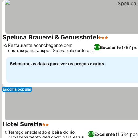
Speluca Brauerei & Genusshotel
3 Estrelas
Ver preços
Restaurante aconchegante com
Excelente
(297 po
9,3
churrasqueira Josper, Sauna relaxante e
Ver preços
terraço ensolarado
Selecione as datas para ver os preços exatos.
Escolha popular
Hotel Suretta
2 Estrelas
Ver preços
Terraço ensolarado à beira do rio,
Excelente
(1.584 pon
8,5
Armazenamento dedicado para esquis