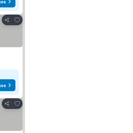
ços
Adicionar aos favoritos
Partilhar
ços
Adicionar aos favoritos
Partilhar