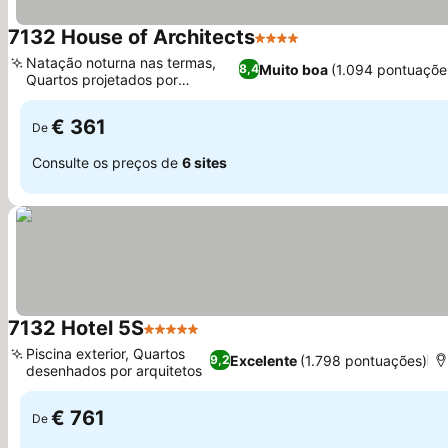
7132 House of Architects
4 Estrelas
Ver preços
Natação noturna nas termas,
Muito boa
(1.094 pontuaçõe
8,4
Quartos projetados por
Ver preços
arquitetos
€ 361
De
Consulte os preços de
6 sites
7132 Hotel 5S
5 Estrelas
Ver preços
Piscina exterior, Quartos
Excelente
(1.798 pontuações)
9,2
desenhados por arquitetos
Ver preços
€ 761
De