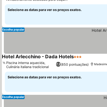
Ver preços
e bicicletas
Selecione as datas para ver os preços exatos.
Escolha popular
Hotel Arlecchino - Dada Hotels
3 Estrelas
Ver preços
Piscina interna aquecida,
(850 pontuações)
7,2
Madesimo
Culinária italiana tradicional
Ver preços
Selecione as datas para ver os preços exatos.
Escolha popular