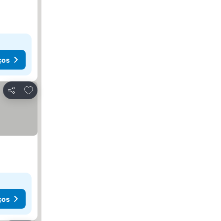
ços
Adicionar aos favoritos
Partilhar
ços