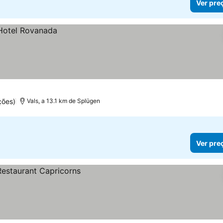
Ver pre
ções)
Vals, a 13.1 km de Splügen
Ver pre