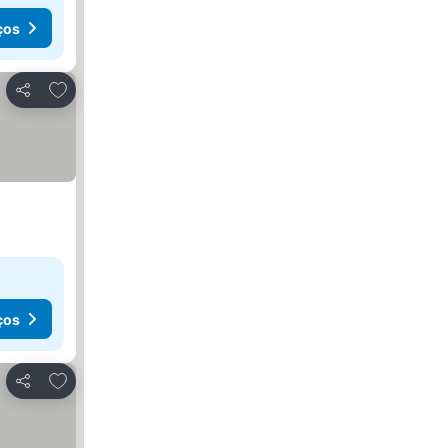
ços
Adicionar aos favoritos
Partilhar
ços
Adicionar aos favoritos
Partilhar