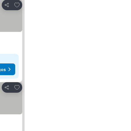
Adicionar aos favoritos
Partilhar
ços
Adicionar aos favoritos
Partilhar