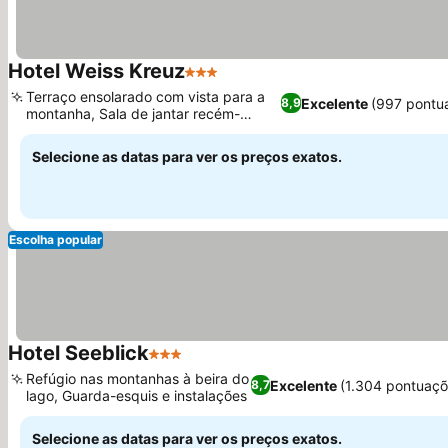
Hotel Weiss Kreuz
3 Estrelas
Ver preços
Terraço ensolarado com vista para a
Excelente
(997 pontu
8,9
montanha, Sala de jantar recém-
Ver preços
reformada
Selecione as datas para ver os preços exatos.
Escolha popular
Hotel Seeblick
3 Estrelas
Ver preços
Refúgio nas montanhas à beira do
Excelente
(1.304 pontuaçõ
8,7
lago, Guarda-esquis e instalações
Ver preços
Selecione as datas para ver os preços exatos.